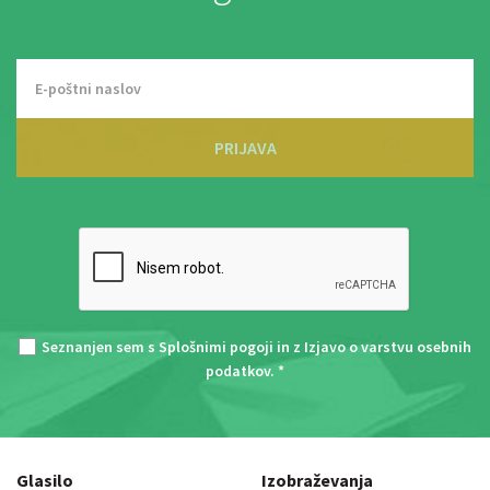
PRIJAVA
Seznanjen sem s
Splošnimi pogoji
in z
Izjavo o varstvu osebnih
podatkov
. *
Glasilo
Izobraževanja