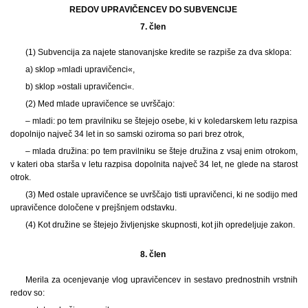
REDOV UPRAVIČENCEV DO SUBVENCIJE
7. člen
(1) Subvencija za najete stanovanjske kredite se razpiše za dva sklopa:
a) sklop »mladi upravičenci«,
b) sklop »ostali upravičenci«.
(2) Med mlade upravičence se uvrščajo:
– mladi: po tem pravilniku se štejejo osebe, ki v koledarskem letu razpisa
dopolnijo največ 34 let in so samski oziroma so pari brez otrok,
– mlada družina: po tem pravilniku se šteje družina z vsaj enim otrokom,
v kateri oba starša v letu razpisa dopolnita največ 34 let, ne glede na starost
otrok.
(3) Med ostale upravičence se uvrščajo tisti upravičenci, ki ne sodijo med
upravičence določene v prejšnjem odstavku.
(4) Kot družine se štejejo življenjske skupnosti, kot jih opredeljuje zakon.
8. člen
Merila za ocenjevanje vlog upravičencev in sestavo prednostnih vrstnih
redov so: