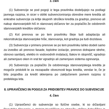
3. člen
(1) Subvencije se pod pogoji iz tega pravilnika dodeljujejo na podlagi
javnega razpisa, in sicer v obliki subvencioniranja obrestne mere kredita ali
enkratne subvencije za kritje skupnih stroškov kredita za gradnjo, prenovo ali
nakup stanovanjskih hiš in stanovanj občanov ter za poplačilo že odobrenih
stanovanjskih kreditov občanov.
(2) Kot prenova se po tem pravilniku šteje tudi adaptacija ali
rekonstrukcija stanovanjske hiše, stanovanja, kot gradnja pa tudi dozidava.
(3) Subvencija v primeru prenove se po tem pravilniku lahko dodeli samo
za izvedbo ali prenovo fasade, toplotne izolacije, prenovo dotrajane strehe,
obnovo sanitarij, elektro in vodovodnih instalacij, tlakov in stopnišč, vgradnjo
ali zamenjavo oken in vrat ter vgradnjo ali zamenjavo sistema ogrevanja.
(4) Subvencijo za poplačilo že odobrenega stanovanjskega kredita je
mogoče pridobiti le za nezapadle obveznosti tega kredita, vendar le, če je
bila pogodba za kredit sklenjena po zaključenem javnem razpisu iz
preteklega leta.
II. UPRAVIČENCI IN POGOJI ZA PRIDOBITEV PRAVICE DO SUBVENCIJE
4. člen
(1) Upravičenci do subvencije so fizične osebe, ki so državljani