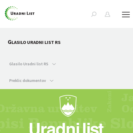
G
LASILO URADNI LIST RS
Glasilo Uradni list RS
Preklic dokumentov