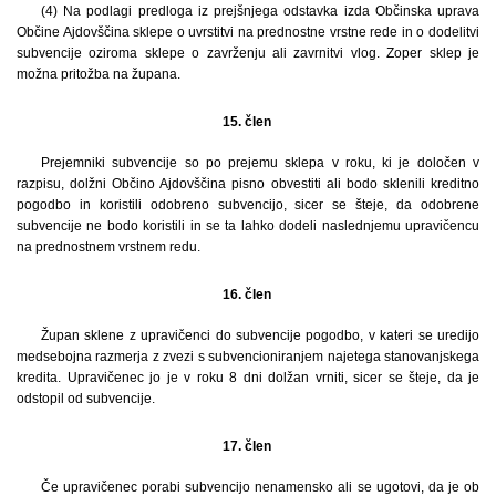
(4) Na podlagi predloga iz prejšnjega odstavka izda Občinska uprava
Občine Ajdovščina sklepe o uvrstitvi na prednostne vrstne rede in o dodelitvi
subvencije oziroma sklepe o zavrženju ali zavrnitvi vlog. Zoper sklep je
možna pritožba na župana.
15. člen
Prejemniki subvencije so po prejemu sklepa v roku, ki je določen v
razpisu, dolžni Občino Ajdovščina pisno obvestiti ali bodo sklenili kreditno
pogodbo in koristili odobreno subvencijo, sicer se šteje, da odobrene
subvencije ne bodo koristili in se ta lahko dodeli naslednjemu upravičencu
na prednostnem vrstnem redu.
16. člen
Župan sklene z upravičenci do subvencije pogodbo, v kateri se uredijo
medsebojna razmerja z zvezi s subvencioniranjem najetega stanovanjskega
kredita. Upravičenec jo je v roku 8 dni dolžan vrniti, sicer se šteje, da je
odstopil od subvencije.
17. člen
Če upravičenec porabi subvencijo nenamensko ali se ugotovi, da je ob