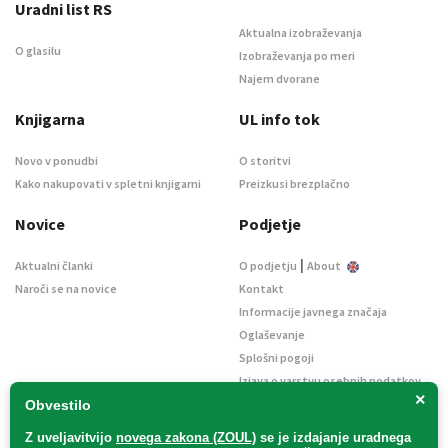
Uradni list RS
Aktualna izobraževanja
O glasilu
Izobraževanja po meri
Najem dvorane
Knjigarna
UL info tok
Novo v ponudbi
O storitvi
Kako nakupovati v spletni knjigarni
Preizkusi brezplačno
Novice
Podjetje
|
Aktualni članki
O podjetju
About
Naroči se na novice
Kontakt
Informacije javnega značaja
Oglaševanje
Splošni pogoji
Izjava o varstvu osebnih podatkov
×
E-dražbe
Obvestilo
Z uveljavitvijo
novega zakona (ZOUL)
se je
izdajanje uradnega