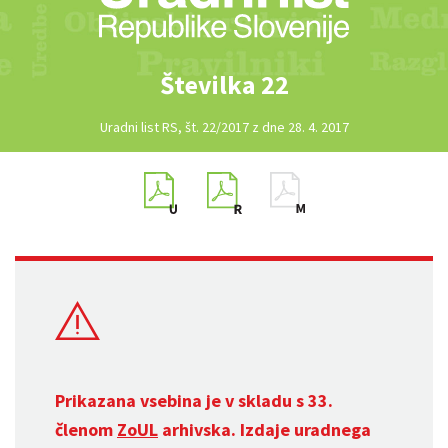
Številka 22
Uradni list RS, št. 22/2017 z dne 28. 4. 2017
Prikazana vsebina je v skladu s 33.
členom
ZoUL
arhivska. Izdaje uradnega