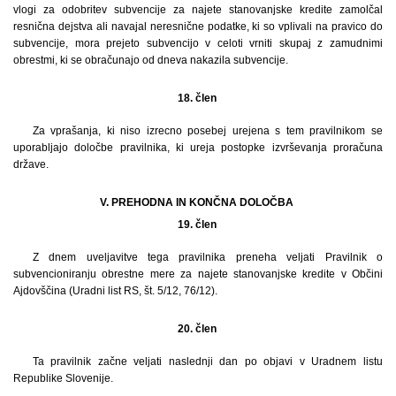
vlogi za odobritev subvencije za najete stanovanjske kredite zamolčal
resnična dejstva ali navajal neresnične podatke, ki so vplivali na pravico do
subvencije, mora prejeto subvencijo v celoti vrniti skupaj z zamudnimi
obrestmi, ki se obračunajo od dneva nakazila subvencije.
18. člen
Za vprašanja, ki niso izrecno posebej urejena s tem pravilnikom se
uporabljajo določbe pravilnika, ki ureja postopke izvrševanja proračuna
države.
V. PREHODNA IN KONČNA DOLOČBA
19. člen
Z dnem uveljavitve tega pravilnika preneha veljati Pravilnik o
subvencioniranju obrestne mere za najete stanovanjske kredite v Občini
Ajdovščina (Uradni list RS, št. 5/12, 76/12).
20. člen
Ta pravilnik začne veljati naslednji dan po objavi v Uradnem listu
Republike Slovenije.