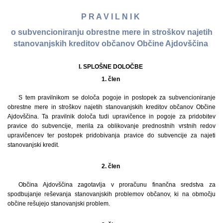
P R A V I L N I K
o subvencioniranju obrestne mere in stroškov najetih
stanovanjskih kreditov občanov Občine Ajdovščina
I. SPLOŠNE DOLOČBE
1. člen
S tem pravilnikom se določa pogoje in postopek za subvencioniranje
obrestne mere in stroškov najetih stanovanjskih kreditov občanov Občine
Ajdovščina. Ta pravilnik določa tudi upravičence in pogoje za pridobitev
pravice do subvencije, merila za oblikovanje prednostnih vrstnih redov
upravičencev ter postopek pridobivanja pravice do subvencije za najeti
stanovanjski kredit.
2. člen
Občina Ajdovščina zagotavlja v proračunu finančna sredstva za
spodbujanje reševanja stanovanjskih problemov občanov, ki na območju
občine rešujejo stanovanjski problem.