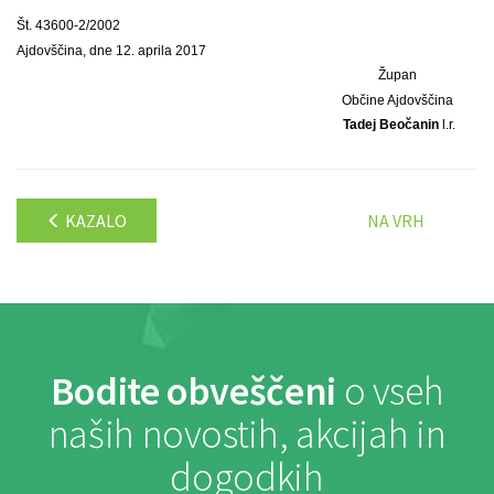
Št. 43600-2/2002
Ajdovščina, dne 12. aprila 2017
Župan
Občine Ajdovščina
Tadej Beočanin
l.r.
KAZALO
NA VRH
Bodite obveščeni
o vseh
naših novostih, akcijah in
dogodkih