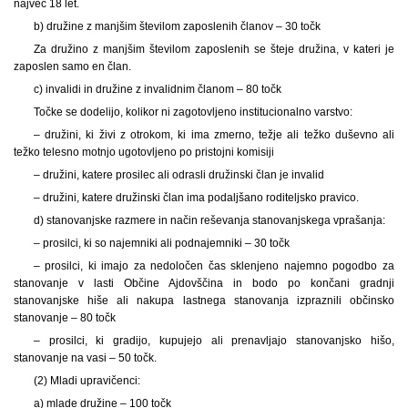
največ 18 let.
b) družine z manjšim številom zaposlenih članov – 30 točk
Za družino z manjšim številom zaposlenih se šteje družina, v kateri je
zaposlen samo en član.
c) invalidi in družine z invalidnim članom – 80 točk
Točke se dodelijo, kolikor ni zagotovljeno institucionalno varstvo:
– družini, ki živi z otrokom, ki ima zmerno, težje ali težko duševno ali
težko telesno motnjo ugotovljeno po pristojni komisiji
– družini, katere prosilec ali odrasli družinski član je invalid
– družini, katere družinski član ima podaljšano roditeljsko pravico.
d) stanovanjske razmere in način reševanja stanovanjskega vprašanja:
– prosilci, ki so najemniki ali podnajemniki – 30 točk
– prosilci, ki imajo za nedoločen čas sklenjeno najemno pogodbo za
stanovanje v lasti Občine Ajdovščina in bodo po končani gradnji
stanovanjske hiše ali nakupa lastnega stanovanja izpraznili občinsko
stanovanje – 80 točk
– prosilci, ki gradijo, kupujejo ali prenavljajo stanovanjsko hišo,
stanovanje na vasi – 50 točk.
(2) Mladi upravičenci:
a) mlade družine – 100 točk