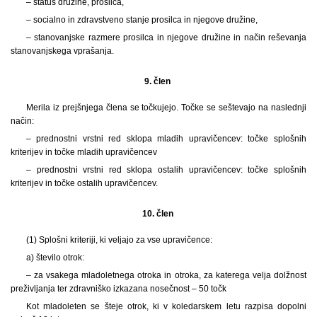
– status družine, prosilca,
– socialno in zdravstveno stanje prosilca in njegove družine,
– stanovanjske razmere prosilca in njegove družine in način reševanja
stanovanjskega vprašanja.
9. člen
Merila iz prejšnjega člena se točkujejo. Točke se seštevajo na naslednji
način:
– prednostni vrstni red sklopa mladih upravičencev: točke splošnih
kriterijev in točke mladih upravičencev
– prednostni vrstni red sklopa ostalih upravičencev: točke splošnih
kriterijev in točke ostalih upravičencev.
10. člen
(1) Splošni kriteriji, ki veljajo za vse upravičence:
a) število otrok:
– za vsakega mladoletnega otroka in otroka, za katerega velja dolžnost
preživljanja ter zdravniško izkazana nosečnost – 50 točk
Kot mladoleten se šteje otrok, ki v koledarskem letu razpisa dopolni