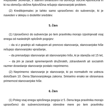
Republike Slovenije, s stalnim bivališčem na območju občine Ajdovščina in
ki na območju občine Ajdovščina rešujejo stanovanjski problem.
(2) Kreditojemalec je lahko samo upravičenec do subvencije, ki je
naveden v sklepu o dodelitvi sredstev.
5. člen
(1) Upravičenci do subvencije po tem pravilniku morajo izpolnjevati vsaj
enega od naslednjih splošnih pogojev:
– da si z gradnjo ali nakupom ali prenovo stanovanja, stanovanjske hiše
rešujejo stanovanjsko vprašanje,
– da prenavljajo stanovanje ali stanovanjsko hišo, ki je starejša od 15 let,
– da jim je zaradi spremenjenih družinskih, zdravstvenih ali socialnih
razmer dosedanje stanovanje postalo neprimerno.
(2) Neprimerno stanovanje je stanovanje, ki po normativih ne ustreza
določbam 10. člena Stanovanjskega zakona. Smiselno enako se obravnava
primernost stanovanjske hiše.
6. člen
(1) Poleg vsaj enega splošnega pogoja iz 5. člena tega pravilnika morajo
upravičenci do subvencioniranja obrestne mere po tem pravilniku