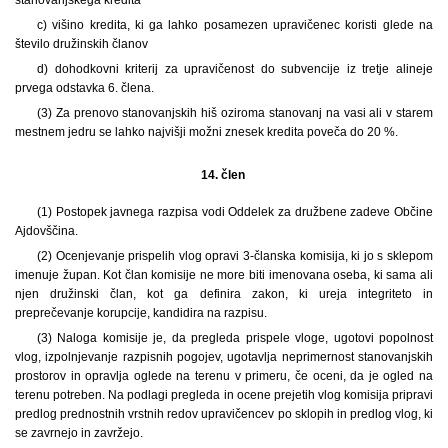
c) višino kredita, ki ga lahko posamezen upravičenec koristi glede na
število družinskih članov
d) dohodkovni kriterij za upravičenost do subvencije iz tretje alineje
prvega odstavka 6. člena.
(3) Za prenovo stanovanjskih hiš oziroma stanovanj na vasi ali v starem
mestnem jedru se lahko najvišji možni znesek kredita poveča do 20 %.
14. člen
(1) Postopek javnega razpisa vodi Oddelek za družbene zadeve Občine
Ajdovščina.
(2) Ocenjevanje prispelih vlog opravi 3-članska komisija, ki jo s sklepom
imenuje župan. Kot član komisije ne more biti imenovana oseba, ki sama ali
njen družinski član, kot ga definira zakon, ki ureja integriteto in
preprečevanje korupcije, kandidira na razpisu.
(3) Naloga komisije je, da pregleda prispele vloge, ugotovi popolnost
vlog, izpolnjevanje razpisnih pogojev, ugotavlja neprimernost stanovanjskih
prostorov in opravlja oglede na terenu v primeru, če oceni, da je ogled na
terenu potreben. Na podlagi pregleda in ocene prejetih vlog komisija pripravi
predlog prednostnih vrstnih redov upravičencev po sklopih in predlog vlog, ki
se zavrnejo in zavržejo.