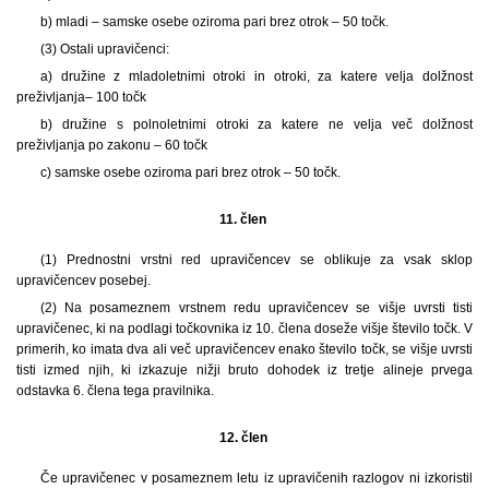
b) mladi – samske osebe oziroma pari brez otrok – 50 točk.
(3) Ostali upravičenci:
a) družine z mladoletnimi otroki in otroki, za katere velja dolžnost
preživljanja
– 100 točk
b) družine s polnoletnimi otroki za katere ne velja več dolžnost
preživljanja po zakonu – 60 točk
c) samske osebe oziroma pari brez otrok – 50 točk.
11. člen
(1) Prednostni vrstni red upravičencev se oblikuje za vsak sklop
upravičencev posebej.
(2) Na posameznem vrstnem redu upravičencev se višje uvrsti tisti
upravičenec, ki na podlagi točkovnika iz 10. člena doseže višje število točk. V
primerih, ko imata dva ali več upravičencev enako število točk, se višje uvrsti
tisti izmed njih, ki izkazuje nižji bruto dohodek iz tretje alineje prvega
odstavka 6. člena tega pravilnika.
12. člen
Če upravičenec v posameznem letu iz upravičenih razlogov ni izkoristil