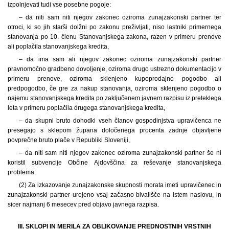
izpolnjevati tudi vse posebne pogoje:
– da niti sam niti njegov zakonec oziroma zunajzakonski partner ter
otroci, ki so jih starši dolžni po zakonu preživljati, niso lastniki primernega
stanovanja po 10. členu Stanovanjskega zakona, razen v primeru prenove
ali poplačila stanovanjskega kredita,
– da ima sam ali njegov zakonec oziroma zunajzakonski partner
pravnomočno gradbeno dovoljenje, oziroma drugo ustrezno dokumentacijo v
primeru prenove, oziroma sklenjeno kupoprodajno pogodbo ali
predpogodbo, če gre za nakup stanovanja, oziroma sklenjeno pogodbo o
najemu stanovanjskega kredita po zaključenem javnem razpisu iz preteklega
leta v primeru poplačila drugega stanovanjskega kredita,
– da skupni bruto dohodki vseh članov gospodinjstva upravičenca ne
presegajo s sklepom župana določenega procenta zadnje objavljene
povprečne bruto plače v Republiki Sloveniji,
– da niti sam niti njegov zakonec oziroma zunajzakonski partner še ni
koristil subvencije Občine Ajdovščina za reševanje stanovanjskega
problema.
(2) Za izkazovanje zunajzakonske skupnosti morata imeti upravičenec in
zunajzakonski partner urejeno vsaj začasno bivališče na istem naslovu, in
sicer najmanj 6 mesecev pred objavo javnega razpisa.
III. SKLOPI IN MERILA ZA OBLIKOVANJE PREDNOSTNIH VRSTNIH