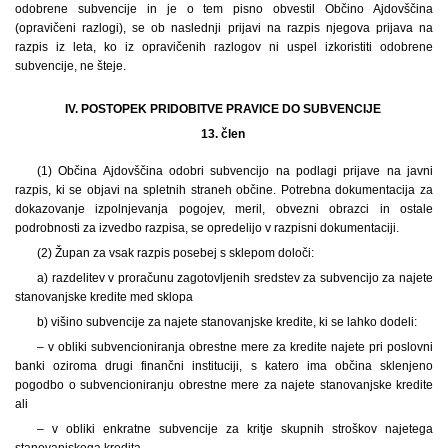
odobrene subvencije in je o tem pisno obvestil Občino Ajdovščina
(opravičeni razlogi), se ob naslednji prijavi na razpis njegova prijava na
razpis iz leta, ko iz opravičenih razlogov ni uspel izkoristiti odobrene
subvencije, ne šteje.
IV. POSTOPEK PRIDOBITVE PRAVICE DO SUBVENCIJE
13. člen
(1) Občina Ajdovščina odobri subvencijo na podlagi prijave na javni
razpis, ki se objavi na spletnih straneh občine. Potrebna dokumentacija za
dokazovanje izpolnjevanja pogojev, meril, obvezni obrazci in ostale
podrobnosti za izvedbo razpisa, se opredelijo v razpisni dokumentaciji.
(2) Župan za vsak razpis posebej s sklepom določi:
a) razdelitev v proračunu zagotovljenih sredstev za subvencijo za najete
stanovanjske kredite med sklopa
b) višino subvencije za najete stanovanjske kredite, ki se lahko dodeli:
– v obliki subvencioniranja obrestne mere za kredite najete pri poslovni
banki oziroma drugi finančni instituciji, s katero ima občina sklenjeno
pogodbo o subvencioniranju obrestne mere za najete stanovanjske kredite
ali
– v obliki enkratne subvencije za kritje skupnih stroškov najetega
stanovanjskega kredita