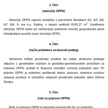
3. člen
(območje OPPN)
Območje OPPN zajema zemljišča s parcelnimi številkami 8/2, 8/5, 8/6,
2
8/7, 8/8, 9, vse k.o. Slatina, v skupni velikosti 6545,37 m
. Ureditveno
območje OPPN lahko pri načrtovanju potrebnih omrežij gospodarske javne
infrastrukture poseže izven območja OPPN.
4. člen
(način pridobitve strokovnih podlag)
Strokovne rešitve prostorske ureditve ter ostale strokovne podlage
vključno z geodetskim načrtom in geološko-geomehanskim poročilom za
izdelavo OPPN pridobi in financira investitor oziroma pobudnik sam. Pri
pripravi OPPN je potrebno upoštevati idejno zasnovo, smernice nosilcev
urejanja prostora in izhodišča veljavnih prostorskih planskih aktov Občine
Šentjur.
5. člen
(roki za pripravo OPPN)
Roki za pripravo OPPN in njegovih posameznih faz so naslednji: