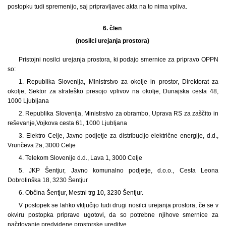
postopku tudi spremenijo, saj pripravljavec akta na to nima vpliva.
6. člen
(nosilci urejanja prostora)
Pristojni nosilci urejanja prostora, ki podajo smernice za pripravo OPPN
so:
1. Republika Slovenija, Ministrstvo za okolje in prostor, Direktorat za
okolje, Sektor za strateško presojo vplivov na okolje, Dunajska cesta 48,
1000 Ljubljana
2. Republika Slovenija, Ministrstvo za obrambo, Uprava RS za zaščito in
reševanje,Vojkova cesta 61, 1000 Ljubljana
3. Elektro Celje, Javno podjetje za distribucijo električne energije, d.d.,
Vrunčeva 2a, 3000 Celje
4. Telekom Slovenije d.d., Lava 1, 3000 Celje
5. JKP Šentjur, Javno komunalno podjetje, d.o.o., Cesta Leona
Dobrotinška 18, 3230 Šentjur
6. Občina Šentjur, Mestni trg 10, 3230 Šentjur.
V postopek se lahko vključijo tudi drugi nosilci urejanja prostora, če se v
okviru postopka priprave ugotovi, da so potrebne njihove smernice za
načrtovanje predvidene prostorske ureditve.