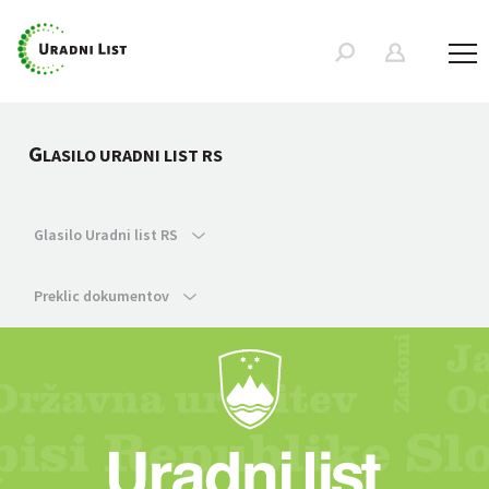
G
LASILO URADNI LIST RS
Glasilo Uradni list RS
Preklic dokumentov