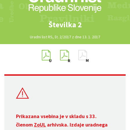
Številka 2
Uradni list RS, št. 2/2017 z dne 13. 1. 2017
Prikazana vsebina je v skladu s 33.
členom
ZoUL
arhivska. Izdaje uradnega