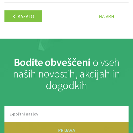
KAZALO
NA VRH
Bodite obveščeni
o vseh
naših novostih, akcijah in
dogodkih
PRIJAVA