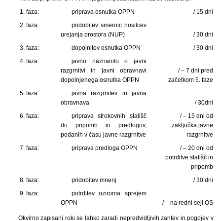
1. faza:
priprava osnutka OPPN
/ 15 dni
2. faza:
pridobitev smernic nosilcev
urejanja prostora (NUP)
/ 30 dni
3. faza:
dopolnitev osnutka OPPN
/ 30 dni
4. faza:
javno naznanilo o javni
razgrnitvi in javni obravnavi
/ – 7 dni pred
dopolnjenega osnutka OPPN
začetkom 5. faze
5. faza:
javna razgrnitev in javna
obravnava
/ 30dni
6. faza:
priprava strokovnih stališč
/ – 15 dni od
do pripomb in predlogov,
zaključka javne
podanih v času javne razgrnitve
razgrnitve
7. faza:
priprava predloga OPPN
/ – 20 dni od
potrditve stališč in
pripomb
8. faza:
pridobitev mnenj
/ 30 dni
9. faza:
potrditev oziroma sprejem
OPPN
/ – na redni seji OS
Okvirno zapisani roki se lahko zaradi nepredvidljivih zahtev in pogojev v