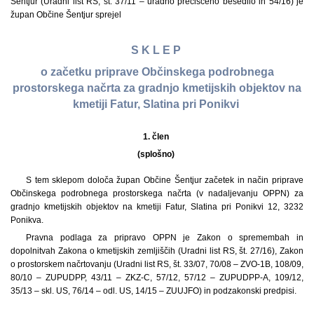
Šentjur (Uradni list RS, št. 37/11 – uradno prečiščeno besedilo in 54/16) je
župan Občine Šentjur sprejel
S K L E P
o začetku priprave Občinskega podrobnega
prostorskega načrta za gradnjo kmetijskih objektov na
kmetiji Fatur, Slatina pri Ponikvi
1. člen
(splošno)
S tem sklepom določa župan Občine Šentjur začetek in način priprave
Občinskega podrobnega prostorskega načrta (v nadaljevanju OPPN) za
gradnjo kmetijskih objektov na kmetiji Fatur, Slatina pri Ponikvi 12, 3232
Ponikva.
Pravna podlaga za pripravo OPPN je Zakon o spremembah in
dopolnitvah Zakona o kmetijskih zemljiščih (Uradni list RS, št. 27/16), Zakon
o prostorskem načrtovanju (Uradni list RS, št. 33/07, 70/08 – ZVO-1B, 108/09,
80/10 – ZUPUDPP, 43/11 – ZKZ-C, 57/12, 57/12 – ZUPUDPP-A, 109/12,
35/13 – skl. US, 76/14 – odl. US, 14/15 – ZUUJFO) in podzakonski predpisi.