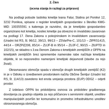
2. člen
(ocena stanja in razlogi za pripravo)
Na podlagi pobude lastnika kmetije Ivana Fatur, Slatina pri Ponikvi 12,
3232 Ponikva, vpisane v register kmetijskih gospodarstev s številko KMG-
MID: 100355591 s katerega je razvidno, da je kmetijsko gospodarstvo
organizirano kot kmetija, nosilec kmetije pa obvezno in invalidsko zavarovan
na podlagi 17. člena Zakona o pokojninskem in invalidskem zavarovanju
(Uradni list RS, št. 96/12, 39/13, 99/13 – ZSVarPre-C, 101/13 – ZIPRS1415,
44/14 – ORZPIZ206, 85/14 – ZUJF-B in 95/14 – ZUJF-C, 90/15 – ZIUPTD in
102/15), se skladno s 3.ea členom Zakona o kmetijskih zemljiščih z OPPN na
kmetijskih zemljiščih brez spremembe namenske rabe načrtuje kmetijske
objekte, ki so neposredno namenjeni kmetijski dejavnosti (stavbe za rejo
živali).
Obravnavano območje spada v območje drugih kmetijskih zemljišč (K2)
in je v Odloku o izvedbenem prostorskem načrtu Občine Šentjur (Uradni list
RS, št. 114/13) zavedeno kot enota urejanja prostora (EUP) ODG2 – odprti
prostor.
Z izdelavo OPPN bo pridobljena osnova za pridobitev gradbenega
dovoljenja za gradnjo objekta za rejo piščancev s servisnimi objekti, ureditev
manipulacijskih površin ter komunalno in prometno infrastrukturno ureditev
obravnavanega območja.