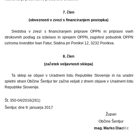
7. člen
(obveznosti v zvezi s financiranjem postopka)
Sredstva v zvezi s financiranjem priprave OPPN in pripravo vseh
strokovnih podlag za izdelavo in sprejem OPPN, zagotovi pobudnik OPPN
oziroma investitor Ivan Fatur, Slatina pri Ponikvi 12, 3232 Ponikva.
8. člen
(začetek veljavnosti sklepa)
Ta sklep se objavi v Uradnem listu Republike Slovenije in na uradni
spletni strani Občine Šentjur ter začne veljati z dnem objave v Uradnem listu
Republike Slovenije.
Št. 350-04/2016(261)
Šentjur, dne 9. januarja 2017
Župan
Občine Šentjur
mag. Marko Diaci
l.r.