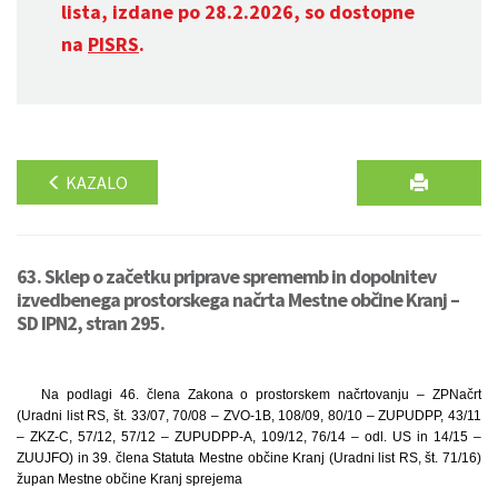
lista, izdane po 28.2.2026, so dostopne
na
PISRS
.
KAZALO
63. Sklep o začetku priprave sprememb in dopolnitev
izvedbenega prostorskega načrta Mestne občine Kranj –
SD IPN2, stran 295.
Na podlagi 46. člena Zakona o prostorskem načrtovanju – ZPNačrt
(Uradni list RS, št. 33/07, 70/08 – ZVO-1B, 108/09, 80/10 – ZUPUDPP, 43/11
– ZKZ-C, 57/12, 57/12 – ZUPUDPP-A, 109/12, 76/14 – odl. US in 14/15 –
ZUUJFO) in 39. člena Statuta Mestne občine Kranj (Uradni list RS, št. 71/16)
župan Mestne občine Kranj sprejema