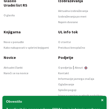
Glasilo
Izobraževanja
Uradni list RS
Aktualna izobraževanja
O glasilu
Izobraževanja po meri
Najem dvorane
Knjigarna
UL info tok
Novo v ponudbi
O storitvi
Kako nakupovati v spletni knjigarni
Preizkusi brezplačno
Novice
Podjetje
|
Aktualni članki
O podjetju
About
Naroči se na novice
Kontakt
Informacije javnega značaja
Oglaševanje
Splošni pogoji
Izjava o varstvu osebnih podatkov
×
E-dražbe
Obvestilo