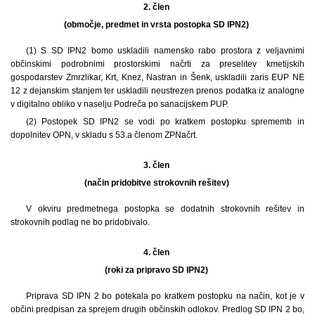
2. člen
(območje, predmet in vrsta postopka SD IPN2)
(1) S SD IPN2 bomo uskladili namensko rabo prostora z veljavnimi
občinskimi podrobnimi prostorskimi načrti za preselitev kmetijskih
gospodarstev Zmrzlikar, Krt, Knez, Nastran in Šenk, uskladili zaris EUP NE
12 z dejanskim stanjem ter uskladili neustrezen prenos podatka iz analogne
v digitalno obliko v naselju Podreča po sanacijskem PUP.
(2) Postopek SD IPN2 se vodi po kratkem postopku sprememb in
dopolnitev OPN, v skladu s 53.a členom ZPNačrt.
3. člen
(način pridobitve strokovnih rešitev)
V okviru predmetnega postopka se dodatnih strokovnih rešitev in
strokovnih podlag ne bo pridobivalo.
4. člen
(roki za pripravo SD IPN2)
Priprava SD IPN 2 bo potekala po kratkem postopku na način, kot je v
občini predpisan za sprejem drugih občinskih odlokov. Predlog SD IPN 2 bo,