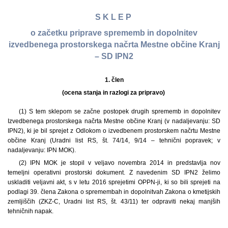
S K L E P
o začetku priprave sprememb in dopolnitev
izvedbenega prostorskega načrta Mestne občine Kranj
– SD IPN2
1.
člen
(ocena stanja in razlogi za pripravo)
(1) S tem sklepom se začne postopek drugih sprememb in dopolnitev
Izvedbenega prostorskega načrta Mestne občine Kranj (v nadaljevanju: SD
IPN2), ki je bil sprejet z Odlokom o izvedbenem prostorskem načrtu Mestne
občine Kranj (Uradni list RS, št. 74/14, 9/14 – tehnični popravek; v
nadaljevanju: IPN MOK).
(2) IPN MOK je stopil v veljavo novembra 2014 in predstavlja nov
temeljni operativni prostorski dokument. Z navedenim SD IPN2 želimo
uskladiti veljavni akt, s v letu 2016 sprejetimi OPPN-ji, ki so bili sprejeti na
podlagi 39. člena Zakona o spremembah in dopolnitvah Zakona o kmetijskih
zemljiščih (ZKZ-C, Uradni list RS, št. 43/11) ter odpraviti nekaj manjših
tehničnih napak.