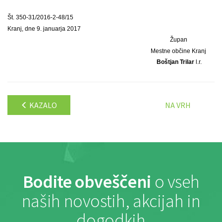
Št. 350-31/2016-2-48/15
Kranj, dne 9. januarja 2017
Župan
Mestne občine Kranj
Boštjan Trilar
l.r.
KAZALO
NA VRH
Bodite obveščeni
o vseh
naših novostih, akcijah in
dogodkih