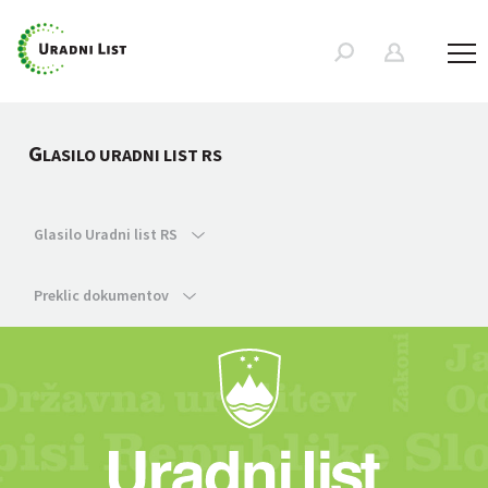
G
LASILO URADNI LIST RS
Glasilo Uradni list RS
Preklic dokumentov