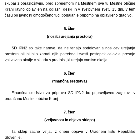
skupaj z obrazložitvijo, pred sprejemom na Mestnem sve tu Mestne občine
Kranj javno objavljen na oglasni deski in v svetovnem svetu 15 dni, v tem
času bo javnosti omogočeno tudi podajanje pripomb na objavljeno gradivo.
5. člen
(nosilci urejanja prostora)
SD IPN2 so take narave, da ne terjajo sodelovanja nosilcev urejanja
prostora ali bi bilo zaradi njih potrebno izvesti postopek celovite presoje
vplivov na okolje v skladu s predpisi, ki urejajo varstvo okolja.
6. člen
(finančna sredstva)
Finančna sredstva za pripravo SD IPN2 bo pripravljavec zagotovil v
proračunu Mestne občine Kranj.
7. člen
(veljavnost in objava sklepa)
Ta sklep začne veljati z dnem objave v Uradnem listu Republike
Slovenije.