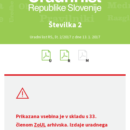
Številka 2
Uradni list RS, št. 2/2017 z dne 13. 1. 2017
Prikazana vsebina je v skladu s 33.
členom
ZoUL
arhivska. Izdaje uradnega