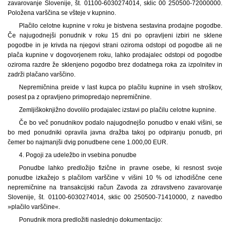
zavarovanje Slovenije, št. 01100-6030274014, sklic 00 250500-72000000.
Položena varščina se všteje v kupnino.
Plačilo celotne kupnine v roku je bistvena sestavina prodajne pogodbe.
Če najugodnejši ponudnik v roku 15 dni po opravljeni izbiri ne sklene
pogodbe in je krivda na njegovi strani oziroma odstopi od pogodbe ali ne
plača kupnine v dogovorjenem roku, lahko prodajalec odstopi od pogodbe
oziroma razdre že sklenjeno pogodbo brez dodatnega roka za izpolnitev in
zadrži plačano varščino.
Nepremičnina preide v last kupca po plačilu kupnine in vseh stroškov,
posest pa z opravljeno primopredajo nepremičnine.
Zemljiškoknjižno dovolilo prodajalec izstavi po plačilu celotne kupnine.
Če bo več ponudnikov podalo najugodnejšo ponudbo v enaki višini, se
bo med ponudniki opravila javna dražba takoj po odpiranju ponudb, pri
čemer bo najmanjši dvig ponudbene cene 1.000,00 EUR.
4. Pogoji za udeležbo in vsebina ponudbe
Ponudbe lahko predložijo fizične in pravne osebe, ki resnost svoje
ponudbe izkažejo s plačilom varščine v višini 10 % od izhodiščne cene
nepremičnine na transakcijski račun Zavoda za zdravstveno zavarovanje
Slovenije, št. 01100-6030274014, sklic 00 250500-71410000, z navedbo
»plačilo varščine«.
Ponudnik mora predložiti naslednjo dokumentacijo: