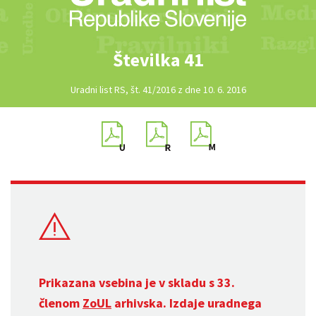
Številka 41
Uradni list RS, št. 41/2016 z dne 10. 6. 2016
Prikazana vsebina je v skladu s 33.
členom
ZoUL
arhivska. Izdaje uradnega