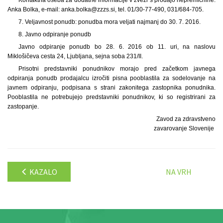
Anka Bolka, e-mail: anka.bolka@zzzs.si, tel. 01/30-77-490, 031/684-705.
7. Veljavnost ponudb: ponudba mora veljati najmanj do 30. 7. 2016.
8. Javno odpiranje ponudb
Javno odpiranje ponudb bo 28. 6. 2016 ob 11. uri, na naslovu
Miklošičeva cesta 24, Ljubljana, sejna soba 231/II.
Prisotni predstavniki ponudnikov morajo pred začetkom javnega
odpiranja ponudb prodajalcu izročiti pisna pooblastila za sodelovanje na
javnem odpiranju, podpisana s strani zakonitega zastopnika ponudnika.
Pooblastila ne potrebujejo predstavniki ponudnikov, ki so registrirani za
zastopanje.
Zavod za zdravstveno
zavarovanje Slovenije
KAZALO
NA VRH