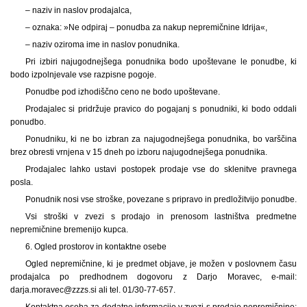
– naziv in naslov prodajalca,
– oznaka: »Ne odpiraj – ponudba za nakup nepremičnine Idrija«,
– naziv oziroma ime in naslov ponudnika.
Pri izbiri najugodnejšega ponudnika bodo upoštevane le ponudbe, ki
bodo izpolnjevale vse razpisne pogoje.
Ponudbe pod izhodiščno ceno ne bodo upoštevane.
Prodajalec si pridržuje pravico do pogajanj s ponudniki, ki bodo oddali
ponudbo.
Ponudniku, ki ne bo izbran za najugodnejšega ponudnika, bo varščina
brez obresti vrnjena v 15 dneh po izboru najugodnejšega ponudnika.
Prodajalec lahko ustavi postopek prodaje vse do sklenitve pravnega
posla.
Ponudnik nosi vse stroške, povezane s pripravo in predložitvijo ponudbe.
Vsi stroški v zvezi s prodajo in prenosom lastništva predmetne
nepremičnine bremenijo kupca.
6. Ogled prostorov in kontaktne osebe
Ogled nepremičnine, ki je predmet objave, je možen v poslovnem času
prodajalca po predhodnem dogovoru z Darjo Moravec, e-mail:
darja.moravec@zzzs.si ali tel. 01/30-77-657.
Kontaktna oseba za dodatne informacije v zvezi s prodajo nepremičnine: