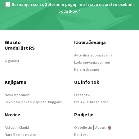
Seznanjen sem s
Splošnimi pogoji
in z
Izjavo o varstvu osebnih
podatkov
. *
Glasilo
Izobraževanja
Uradni list RS
Aktualna izobraževanja
O glasilu
Izobraževanja po meri
Najem dvorane
Knjigarna
UL info tok
Novo v ponudbi
O storitvi
Kako nakupovati v spletni knjigarni
Preizkusi brezplačno
Novice
Podjetje
|
Aktualni članki
O podjetju
About
Naroči se na novice
Kontakt