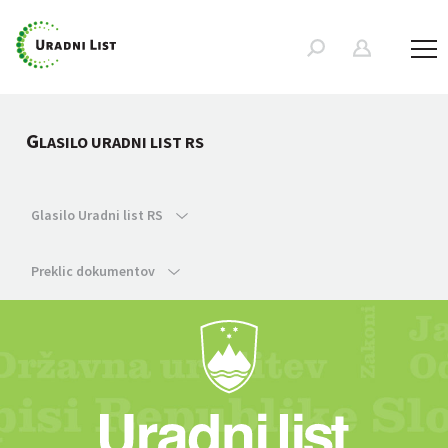
G
LASILO URADNI LIST RS
Glasilo Uradni list RS
Preklic dokumentov