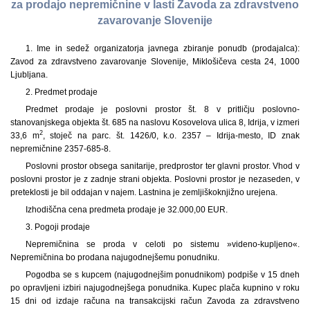
za prodajo nepremičnine v lasti Zavoda za zdravstveno
zavarovanje Slovenije
1. Ime in sedež organizatorja javnega zbiranje ponudb (prodajalca):
Zavod za zdravstveno zavarovanje Slovenije, Miklošičeva cesta 24, 1000
Ljubljana.
2. Predmet prodaje
Predmet prodaje je poslovni prostor št. 8 v pritličju poslovno-
stanovanjskega objekta št. 685 na naslovu Kosovelova ulica 8, Idrija, v izmeri
2
33,6 m
, stoječ na parc. št. 1426/0, k.o. 2357 – Idrija-mesto, ID znak
nepremičnine 2357-685-8.
Poslovni prostor obsega sanitarije, predprostor ter glavni prostor. Vhod v
poslovni prostor je z zadnje strani objekta. Poslovni prostor je nezaseden, v
preteklosti je bil oddajan v najem. Lastnina je zemljiškoknjižno urejena.
Izhodiščna cena predmeta prodaje je 32.000,00 EUR.
3. Pogoji prodaje
Nepremičnina se proda v celoti po sistemu »videno-kupljeno«.
Nepremičnina bo prodana najugodnejšemu ponudniku.
Pogodba se s kupcem (najugodnejšim ponudnikom) podpiše v 15 dneh
po opravljeni izbiri najugodnejšega ponudnika. Kupec plača kupnino v roku
15 dni od izdaje računa na transakcijski račun Zavoda za zdravstveno