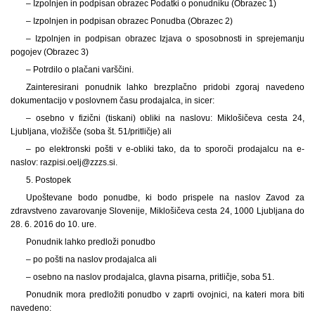
– Izpolnjen in podpisan obrazec Podatki o ponudniku (Obrazec 1)
– Izpolnjen in podpisan obrazec Ponudba (Obrazec 2)
– Izpolnjen in podpisan obrazec Izjava o sposobnosti in sprejemanju
pogojev (Obrazec 3)
– Potrdilo o plačani varščini.
Zainteresirani ponudnik lahko brezplačno pridobi zgoraj navedeno
dokumentacijo v poslovnem času prodajalca, in sicer:
– osebno v fizični (tiskani) obliki na naslovu: Miklošičeva cesta 24,
Ljubljana, vložišče (soba št. 51/pritličje) ali
– po elektronski pošti v e-obliki tako, da to sporoči prodajalcu na e-
naslov: razpisi.oelj@zzzs.si.
5. Postopek
Upoštevane bodo ponudbe, ki bodo prispele na naslov Zavod za
zdravstveno zavarovanje Slovenije, Miklošičeva cesta 24, 1000 Ljubljana do
28. 6. 2016 do 10. ure.
Ponudnik lahko predloži ponudbo
– po pošti na naslov prodajalca ali
– osebno na naslov prodajalca, glavna pisarna, pritličje, soba 51.
Ponudnik mora predložiti ponudbo v zaprti ovojnici, na kateri mora biti
navedeno: