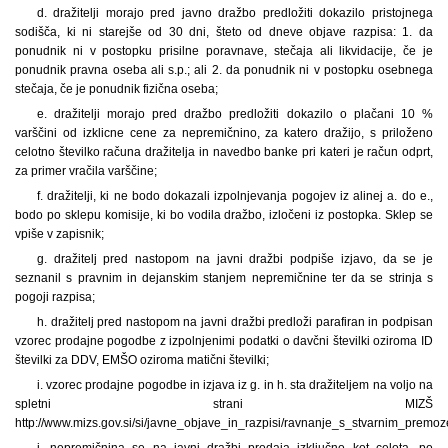
d. dražitelji morajo pred javno dražbo predložiti dokazilo pristojnega
sodišča, ki ni starejše od 30 dni, šteto od dneve objave razpisa: 1. da
ponudnik ni v postopku prisilne poravnave, stečaja ali likvidacije, če je
ponudnik pravna oseba ali s.p.; ali 2. da ponudnik ni v postopku osebnega
stečaja, če je ponudnik fizična oseba;
e. dražitelji morajo pred dražbo predložiti dokazilo o plačani 10 %
varščini od izklicne cene za nepremičnino, za katero dražijo, s priloženo
celotno številko računa dražitelja in navedbo banke pri kateri je račun odprt,
za primer vračila varščine;
f. dražitelji, ki ne bodo dokazali izpolnjevanja pogojev iz alinej a. do e.,
bodo po sklepu komisije, ki bo vodila dražbo, izločeni iz postopka. Sklep se
vpiše v zapisnik;
g. dražitelj pred nastopom na javni dražbi podpiše izjavo, da se je
seznanil s pravnim in dejanskim stanjem nepremičnine ter da se strinja s
pogoji razpisa;
h. dražitelj pred nastopom na javni dražbi predloži parafiran in podpisan
vzorec prodajne pogodbe z izpolnjenimi podatki o davčni številki oziroma ID
številki za DDV, EMŠO oziroma matični številki;
i. vzorec prodajne pogodbe in izjava iz g. in h. sta dražiteljem na voljo na
spletni strani MIZŠ
http://www.mizs.gov.si/si/javne_objave_in_razpisi/ravnanje_s_stvarnim_premoz
j. nepremičnina se na javni dražbi prodaja izključno kot celota, po