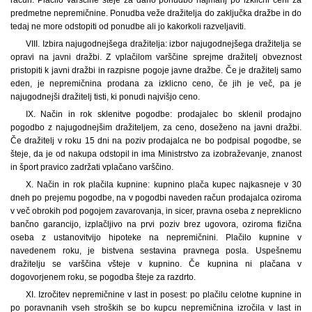
predmetne nepremičnine. Ponudba veže dražitelja do zaključka dražbe in do
tedaj ne more odstopiti od ponudbe ali jo kakorkoli razveljaviti.
VIII. Izbira najugodnejšega dražitelja: izbor najugodnejšega dražitelja se
opravi na javni dražbi. Z vplačilom varščine sprejme dražitelj obveznost
pristopiti k javni dražbi in razpisne pogoje javne dražbe. Če je dražitelj samo
eden, je nepremičnina prodana za izklicno ceno, če jih je več, pa je
najugodnejši dražitelj tisti, ki ponudi najvišjo ceno.
IX. Način in rok sklenitve pogodbe: prodajalec bo sklenil prodajno
pogodbo z najugodnejšim dražiteljem, za ceno, doseženo na javni dražbi.
Če dražitelj v roku 15 dni na poziv prodajalca ne bo podpisal pogodbe, se
šteje, da je od nakupa odstopil in ima Ministrstvo za izobraževanje, znanost
in šport pravico zadržati vplačano varščino.
X. Način in rok plačila kupnine: kupnino plača kupec najkasneje v 30
dneh po prejemu pogodbe, na v pogodbi naveden račun prodajalca oziroma
v več obrokih pod pogojem zavarovanja, in sicer, pravna oseba z nepreklicno
bančno garancijo, izplačljivo na prvi poziv brez ugovora, oziroma fizična
oseba z ustanovitvijo hipoteke na nepremičnini. Plačilo kupnine v
navedenem roku, je bistvena sestavina pravnega posla. Uspešnemu
dražitelju se varščina všteje v kupnino. Če kupnina ni plačana v
dogovorjenem roku, se pogodba šteje za razdrto.
XI. Izročitev nepremičnine v last in posest: po plačilu celotne kupnine in
po poravnanih vseh stroških se bo kupcu nepremičnina izročila v last in