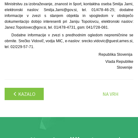
Ministrstvu za izobraževanje, znanost in šport, kontaktna oseba Smilja Jarni,
elektronski naslov: Smilja.Jarni@gov.si, tel. 01/478-46-25; dodatne
informacije v zvezi s stanjem objekta in vpogledom v obstoječo
dokumentacijo dobijo interesenti pri Janiju Topolovcu, elektronski naslov:
Janez.Topolovec@gov.si, tel. 01/478-4731, gsm: 041/728-081.
Dodatne informacije v zvezi s predhodnim ogledom nepremičnine se
obrnite. Srečko Vidovič, vodja MIC, e-naslov: srecko.vidovic@guest.arnes.si,
tel. 02/229-57-71.
Republika Slovenija
Vlada Republike
Slovenije
KAZALO
NA VRH