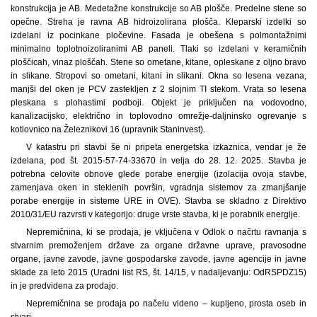
konstrukcija je AB. Medetažne konstrukcije so AB plošče. Predelne stene so
opečne. Streha je ravna AB hidroizolirana plošča. Kleparski izdelki so
izdelani iz pocinkane pločevine. Fasada je obešena s polmontažnimi
minimalno toplotnoizoliranimi AB paneli. Tlaki so izdelani v keramičnih
ploščicah, vinaz ploščah. Stene so ometane, kitane, opleskane z oljno bravo
in slikane. Stropovi so ometani, kitani in slikani. Okna so lesena vezana,
manjši del oken je PCV zastekljen z 2 slojnim TI stekom. Vrata so lesena
pleskana s plohastimi podboji. Objekt je priključen na vodovodno,
kanalizacijsko, električno in toplovodno omrežje-daljninsko ogrevanje s
kotlovnico na Železnikovi 16 (upravnik Staninvest).
V katastru pri stavbi še ni pripeta energetska izkaznica, vendar je že
izdelana, pod št. 2015-57-74-33670 in velja do 28. 12. 2025. Stavba je
potrebna celovite obnove glede porabe energije (izolacija ovoja stavbe,
zamenjava oken in steklenih površin, vgradnja sistemov za zmanjšanje
porabe energije in sisteme URE in OVE). Stavba se skladno z Direktivo
2010/31/EU razvrsti v kategorijo: druge vrste stavba, ki je porabnik energije.
Nepremičnina, ki se prodaja, je vključena v Odlok o načrtu ravnanja s
stvarnim premoženjem države za organe državne uprave, pravosodne
organe, javne zavode, javne gospodarske zavode, javne agencije in javne
sklade za leto 2015 (Uradni list RS, št. 14/15, v nadaljevanju: OdRSPDZ15)
in je predvidena za prodajo.
Nepremičnina se prodaja po načelu videno – kupljeno, prosta oseb in
stvari.