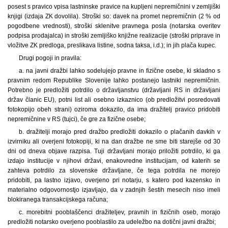
posest s pravico vpisa lastninske pravice na kupljeni nepremičnini v zemljiški
knjigi (izdaja ZK dovolila). Stroški so: davek na promet nepremičnin (2 % od
pogodbene vrednosti), stroški sklenitve pravnega posla (notarska overitev
podpisa prodajalca) in stroški zemljiško knjižne realizacije (stroški priprave in
vložitve ZK predloga, preslikava listine, sodna taksa, i.d.); in jih plača kupec.
Drugi pogoji in pravila:
a. na javni dražbi lahko sodelujejo pravne in fizične osebe, ki skladno s
pravnim redom Republike Slovenije lahko postanejo lastniki nepremičnin.
Potrebno je predložiti potrdilo o državljanstvu (državljani RS in državljani
držav članic EU), potni list ali osebno izkaznico (ob predložitvi posredovati
fotokopijo obeh strani) oziroma dokazilo, da ima dražitelj pravico pridobiti
nepremičnine v RS (tujci), če gre za fizične osebe;
b. dražitelji morajo pred dražbo predložiti dokazilo o plačanih davkih v
izvirniku ali overjeni fotokopiji, ki na dan dražbe ne sme biti starejše od 30
dni od dneva objave razpisa. Tuji državljani morajo priložiti potrdilo, ki ga
izdajo institucije v njihovi državi, enakovredne institucijam, od katerih se
zahteva potrdilo za slovenske državljane, če tega potrdila ne morejo
pridobiti, pa lastno izjavo, overjeno pri notarju, s katero pod kazensko in
materialno odgovornostjo izjavljajo, da v zadnjih šestih mesecih niso imeli
blokiranega transakcijskega računa;
c. morebitni pooblaščenci dražiteljev, pravnih in fizičnih oseb, morajo
predložiti notarsko overjeno pooblastilo za udeležbo na dotični javni dražbi;