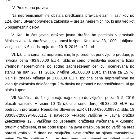
IV. Predkupna pravica
Na nepremičninah ne obstaja predkupna pravica etažnih lastnikov po
124. členu Stvarnopravnega zakonika – gre za nepremičnino, ki ima več kot
5 posameznih delov.
V. Kraj in čas javne dražbe: javna dražba bo potekala v prostorih
Ministrstva za izobraževanje, znanost in šport, Kotnikova 38, 1000 Ljubljana,
v sejni sobi v 6. nadstropju, dne 10. 5. 2016 ob 11. uri.
VI. Izklicna cena: za nepremičnino, ki je predmet ponovljene prodaje, je
izklicna cena 493.850,00 EUR. Izklicno ceno predstavlja ocenjena tržna
vrednost nepremičnine po sodno zapriseženem cenilcu, ocenjevana po
stanju na dan 26. 11. 2016, v višini 581.000,00 EUR, znižana za 15 %.
Najnižji znesek višanja je 1.000,00 EUR. Izklicna cena nepremičnine ne
vsebuje zakonsko določenega 2 % davka na promet z nepremičninami, ki ga
plača kupec.
VII. Varščina: dražitelji morajo najpozneje do vključno petka, 6. 5. 2016
plačati varščino v višini 10 % izklicne cene, torej 49.385,00 EUR na
podračun proračuna Republike Slovenije EZR 01100-6300109972, sklic 18
33308-7200994-860112, z navedbo »Plačilo varščine – Javna dražba
Železnikova 12«. Varščina bo uspelemu dražitelju vračunana v kupnino,
drugim dražiteljem, ki ne bodo uspeli na javni dražbi, pa se bo varščina brez
obresti vrnila v 15 dneh od zaključka javne dražbe na njihov transakcijski
račun. Plačilo varščine šteje za dano ponudbo najmanj po izklicni ceni za