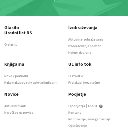
Glasilo
Izobraževanja
Uradni list RS
Aktualna izobraževanja
O glasilu
Izobraževanja po meri
Najem dvorane
Knjigarna
UL info tok
Novo v ponudbi
O storitvi
Kako nakupovati v spletni knjigarni
Preizkusi brezplačno
Novice
Podjetje
|
Aktualni članki
O podjetju
About
Naroči se na novice
Kontakt
Informacije javnega značaja
Oglaševanje