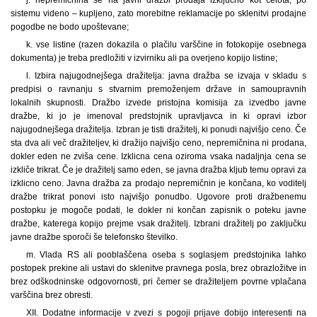
sistemu videno – kupljeno, zato morebitne reklamacije po sklenitvi prodajne
pogodbe ne bodo upoštevane;
k. vse listine (razen dokazila o plačilu varščine in fotokopije osebnega
dokumenta) je treba predložiti v izvirniku ali pa overjeno kopijo listine;
l. Izbira najugodnejšega dražitelja: javna dražba se izvaja v skladu s
predpisi o ravnanju s stvarnim premoženjem države in samoupravnih
lokalnih skupnosti. Dražbo izvede pristojna komisija za izvedbo javne
dražbe, ki jo je imenoval predstojnik upravljavca in ki opravi izbor
najugodnejšega dražitelja. Izbran je tisti dražitelj, ki ponudi najvišjo ceno. Če
sta dva ali več dražiteljev, ki dražijo najvišjo ceno, nepremičnina ni prodana,
dokler eden ne zviša cene. Izklicna cena oziroma vsaka nadaljnja cena se
izkliče trikrat. Če je dražitelj samo eden, se javna dražba kljub temu opravi za
izklicno ceno. Javna dražba za prodajo nepremičnin je končana, ko voditelj
dražbe trikrat ponovi isto najvišjo ponudbo. Ugovore proti dražbenemu
postopku je mogoče podati, le dokler ni končan zapisnik o poteku javne
dražbe, katerega kopijo prejme vsak dražitelj. Izbrani dražitelj po zaključku
javne dražbe sporoči še telefonsko številko.
m. Vlada RS ali pooblaščena oseba s soglasjem predstojnika lahko
postopek prekine ali ustavi do sklenitve pravnega posla, brez obrazložitve in
brez odškodninske odgovornosti, pri čemer se dražiteljem povrne vplačana
varščina brez obresti.
XII. Dodatne informacije v zvezi s pogoji prijave dobijo interesenti na