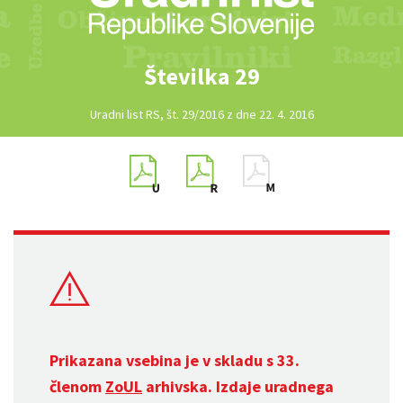
Številka 29
Uradni list RS, št. 29/2016 z dne 22. 4. 2016
Prikazana vsebina je v skladu s 33.
členom
ZoUL
arhivska. Izdaje uradnega