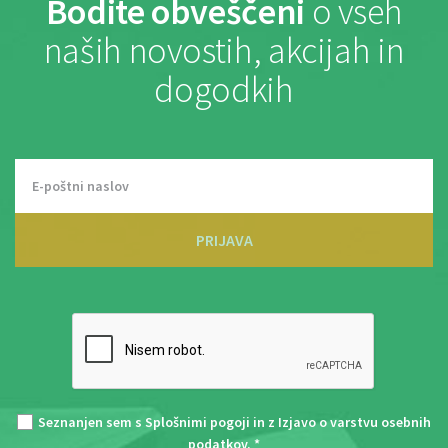
Bodite obveščeni
o vseh
naših novostih, akcijah in
dogodkih
PRIJAVA
Seznanjen sem s
Splošnimi pogoji
in z
Izjavo o varstvu osebnih
podatkov
. *