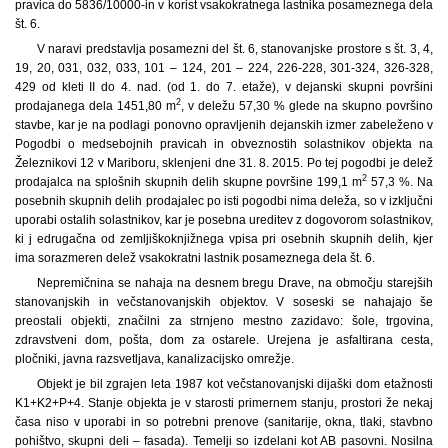
pravica do 5836/10000-in v korist vsakokratnega lastnika posameznega dela
št. 6.
V naravi predstavlja posamezni del št. 6, stanovanjske prostore s št. 3, 4,
19, 20, 031, 032, 033, 101 – 124, 201 – 224, 226-228, 301-324, 326-328,
429 od kleti II do 4. nad. (od 1. do 7. etaže), v dejanski skupni površini
2
prodajanega dela 1451,80 m
, v deležu 57,30 % glede na skupno površino
stavbe, kar je na podlagi ponovno opravljenih dejanskih izmer zabeleženo v
Pogodbi o medsebojnih pravicah in obveznostih solastnikov objekta na
Železnikovi 12 v Mariboru, sklenjeni dne 31. 8. 2015. Po tej pogodbi je delež
2
prodajalca na splošnih skupnih delih skupne površine 199,1 m
57,3 %. Na
posebnih skupnih delih prodajalec po isti pogodbi nima deleža, so v izključni
uporabi ostalih solastnikov, kar je posebna ureditev z dogovorom solastnikov,
ki j edrugačna od zemljiškoknjižnega vpisa pri osebnih skupnih delih, kjer
ima sorazmeren delež vsakokratni lastnik posameznega dela št. 6.
Nepremičnina se nahaja na desnem bregu Drave, na območju starejših
stanovanjskih in večstanovanjskih objektov. V soseski se nahajajo še
preostali objekti, značilni za strnjeno mestno zazidavo: šole, trgovina,
zdravstveni dom, pošta, dom za ostarele. Urejena je asfaltirana cesta,
pločniki, javna razsvetljava, kanalizacijsko omrežje.
Objekt je bil zgrajen leta 1987 kot večstanovanjski dijaški dom etažnosti
K1+K2+P+4. Stanje objekta je v starosti primernem stanju, prostori že nekaj
časa niso v uporabi in so potrebni prenove (sanitarije, okna, tlaki, stavbno
pohištvo, skupni deli – fasada). Temelji so izdelani kot AB pasovni. Nosilna