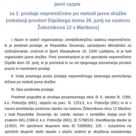
javni razpis
za 2. prodajo nepremičnine po metodi javne dražbe
(nekdanji prostori Dijaškega doma 26. junij na naslovu
Železnikova 12 v Mariboru)
I. Naziv in sedež organizatorja: zemljiškoknjižna lastnica nepremičnine,
ki je predmet prodaje, je Republika Slovenija, upravljavec Ministrstvo za
izobraževanje, znanost in šport, Masarykova 16, 1000 Ljubljana, ki je tudi
organizator javne dražbe. Pred prenehanjem je bil uporabnik nepremičnine
Dijaški dom 26. junij, ki je prenehal in so od njegovega prenehanja prostori
prazni in namenjeni prodaji.
II. Vrsta pravnega posla: prodaja nepremičnega stvarnega premoženja
države po metodi javne dražbe.
III. Opis predmeta prodaje
Predmet pogodbe je prodaja posameznega dela št. 6, stavbe št. 1586,
k.o. Pobrežje (681), stoječe na parc. št. 1251/1, k.o. Pobrežje (681) in ki v
naravi predstavlja poslovno stavbo na naslovu Železnikova ulica 12 Maribor,
v lasti Republike Slovenije do celote, vpisan v zemljiško knjigo pod ID
znakom 681-1586-6, k.o. Pobrežje (681), ID 5796533. Klasifikacija stavbe je
113001. Pri splošnem skupnem delu ID 5389083, 105 – solastnina na
splošnih skupnih delih stavbe v etažni lastnini je vknjižena solastninska