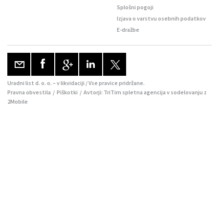
Splošni pogoji
Izjava o varstvu osebnih podatkov
E-dražbe
Uradni list d. o. o. – v likvidaciji / Vse pravice pridržane.
Pravna obvestila
/
Piškotki
/ Avtorji:
TriTim spletna agencija
v sodelovanju z
2Mobile