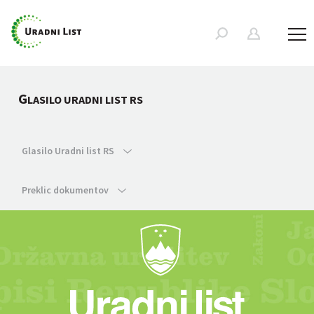
G
LASILO URADNI LIST RS
Glasilo Uradni list RS
Preklic dokumentov