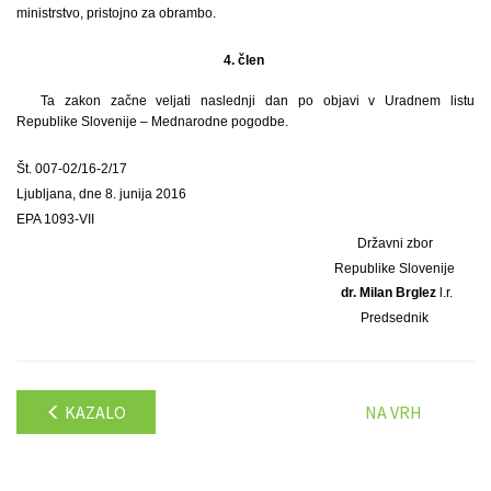
ministrstvo, pristojno za obrambo.
4. člen
Ta zakon začne veljati naslednji dan po objavi v Uradnem listu
Republike Slovenije – Mednarodne pogodbe.
Št. 007-02/16-2/17
Ljubljana, dne 8. junija 2016
EPA 1093-VII
Državni zbor
Republike Slovenije
dr. Milan Brglez
l.r.
Predsednik
KAZALO
NA VRH