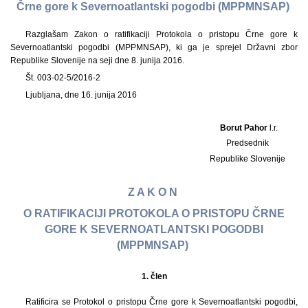
Črne gore k Severnoatlantski pogodbi (MPPMNSAP)
Razglašam Zakon o ratifikaciji Protokola o pristopu Črne gore k
Severnoatlantski pogodbi (MPPMNSAP), ki ga je sprejel Državni zbor
Republike Slovenije na seji dne 8. junija 2016.
Št. 003-02-5/2016-2
Ljubljana, dne 16. junija 2016
Borut Pahor
l.r.
Predsednik
Republike Slovenije
Z A K O N
O RATIFIKACIJI PROTOKOLA O PRISTOPU ČRNE
GORE K SEVERNOATLANTSKI POGODBI
(MPPMNSAP)
1.
člen
Ratificira se Protokol o pristopu Črne gore k Severnoatlantski pogodbi,