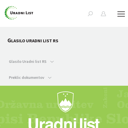
G
LASILO URADNI LIST RS
Glasilo Uradni list RS
Preklic dokumentov