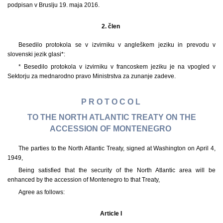
podpisan v Bruslju 19. maja 2016.
2. člen
Besedilo protokola se v izvirniku v angleškem jeziku in prevodu v
slovenski jezik glasi*:
* Besedilo protokola v izvirniku v francoskem jeziku je na vpogled v
Sektorju za mednarodno pravo Ministrstva za zunanje zadeve.
P R O T O C O L
TO THE NORTH ATLANTIC TREATY ON THE
ACCESSION OF MONTENEGRO
The parties to the North Atlantic Treaty, signed at Washington on April 4,
1949,
Being satisfied that the security of the North Atlantic area will be
enhanced by the accession of Montenegro to that Treaty,
Agree as follows:
Article I