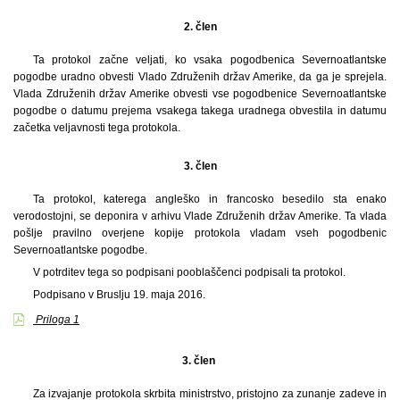
2.
člen
Ta protokol začne veljati, ko vsaka pogodbenica Severnoatlantske
pogodbe uradno obvesti Vlado Združenih držav Amerike, da ga je sprejela.
Vlada Združenih držav Amerike obvesti vse pogodbenice Severnoatlantske
pogodbe o datumu prejema vsakega takega uradnega obvestila in datumu
začetka veljavnosti tega protokola.
3.
člen
Ta protokol, katerega angleško in francosko besedilo sta enako
verodostojni, se deponira v arhivu Vlade Združenih držav Amerike. Ta vlada
pošlje pravilno overjene kopije protokola vladam vseh pogodbenic
Severnoatlantske pogodbe.
V potrditev tega so podpisani pooblaščenci podpisali ta protokol.
Podpisano v Bruslju 19. maja 2016.
Priloga 1
3. člen
Za izvajanje protokola skrbita ministrstvo, pristojno za zunanje zadeve in