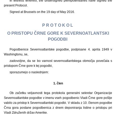
In witness whereof, the undersigned plenipotentiaries have signed the
present Protocol.
Signed at Brussels on the 19 day of May 2016.
P R O T O K O L
O PRISTOPU ČRNE GORE K SEVERNOATLANTSKI
POGODBI
Pogodbenice Severnoatlantske pogodbe, podpisane 4. aprila 1949 v
Washingtonu, se,
zadovoljne, da se bo varnost severnoatlantskega območja povečala s
pristopom Črne gore k tej pogodbi,
sporazumejo o naslednjem:
1.
člen
Ob začetku veljavnosti tega protokola generalni sekretar Organizacije
Severnoatlantske pogodbe v imenu vseh pogodbenic Vladi Črne gore pošlje
vabilo za pristop k Severnoatlantski pogodbi. V skladu z 10. členom pogodbe
Črna gora postane pogodbenica z dnem deponiranja listine o pristopu pri
Vladi Združenih držav Amerike.