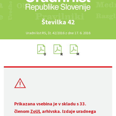
Številka 42
Uradni list RS, št. 42/2016 z dne 17. 6. 2016
Prikazana vsebina je v skladu s 33.
členom
ZoUL
arhivska. Izdaje uradnega