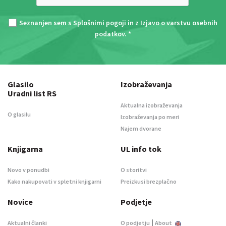
Seznanjen sem s
Splošnimi pogoji
in z
Izjavo o varstvu osebnih
podatkov
. *
Glasilo
Izobraževanja
Uradni list RS
Aktualna izobraževanja
O glasilu
Izobraževanja po meri
Najem dvorane
Knjigarna
UL info tok
Novo v ponudbi
O storitvi
Kako nakupovati v spletni knjigarni
Preizkusi brezplačno
Novice
Podjetje
|
Aktualni članki
O podjetju
About