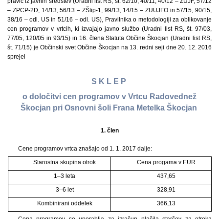
pravic iz javnih sredstev (Uradni list RS, št. 62/10, 40/11, 40/12 – ZUJF, 57/12
– ZPCP-2D, 14/13, 56/13 – ZŠtip-1, 99/13, 14/15 – ZUUJFO in 57/15, 90/15,
38/16 – odl. US in 51/16 – odl. US), Pravilnika o metodologiji za oblikovanje
cen programov v vrtcih, ki izvajajo javno službo (Uradni list RS, št. 97/03,
77/05, 120/05 in 93/15) in 16. člena Statuta Občine Škocjan (Uradni list RS,
št. 71/15) je Občinski svet Občine Škocjan na 13. redni seji dne 20. 12. 2016
sprejel
S K L E P
o določitvi cen programov v Vrtcu Radovednež
Škocjan pri Osnovni šoli Frana Metelka Škocjan
1.
člen
Cene programov vrtca znašajo od 1. 1. 2017 dalje:
Starostna skupina otrok
Cena progama v EUR
1–3 leta
437,65
3–6 let
328,91
Kombinirani oddelek
366,13
Cena programov se uporablja za izračun plačila staršev za otroka