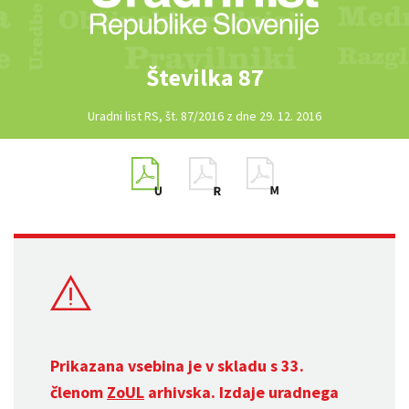
Številka 87
Uradni list RS, št. 87/2016 z dne 29. 12. 2016
Prikazana vsebina je v skladu s 33.
členom
ZoUL
arhivska. Izdaje uradnega