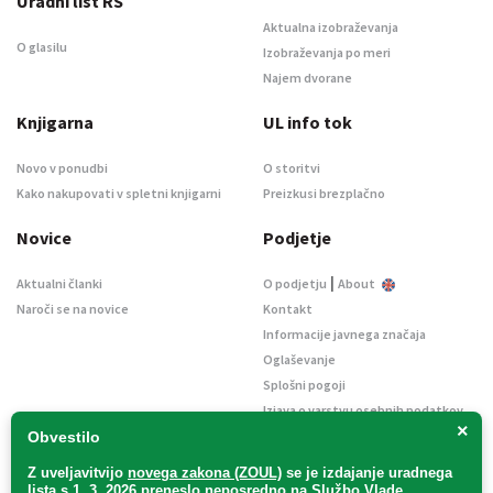
Uradni list RS
Aktualna izobraževanja
O glasilu
Izobraževanja po meri
Najem dvorane
Knjigarna
UL info tok
Novo v ponudbi
O storitvi
Kako nakupovati v spletni knjigarni
Preizkusi brezplačno
Novice
Podjetje
|
Aktualni članki
O podjetju
About
Naroči se na novice
Kontakt
Informacije javnega značaja
Oglaševanje
Splošni pogoji
Izjava o varstvu osebnih podatkov
×
E-dražbe
Obvestilo
Z uveljavitvijo
novega zakona (ZOUL)
se je
izdajanje uradnega
lista s 1. 3. 2026 preneslo
neposredno
na Službo Vlade