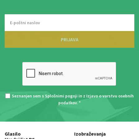
PRIJAVA
Seznanjen sem s
Splošnimi pogoji
in z
Izjavo o varstvu osebnih
podatkov
. *
Glasilo
Izobraževanja