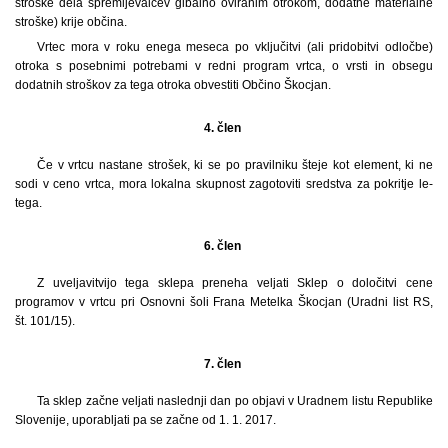
stroške dela spremljevalcev gibalno oviranim otrokom, dodatne materialne
stroške) krije občina.
Vrtec mora v roku enega meseca po vključitvi (ali pridobitvi odločbe)
otroka s posebnimi potrebami v redni program vrtca, o vrsti in obsegu
dodatnih stroškov za tega otroka obvestiti Občino Škocjan.
4. člen
Če v vrtcu nastane strošek, ki se po pravilniku šteje kot element, ki ne
sodi v ceno vrtca, mora lokalna skupnost zagotoviti sredstva za pokritje le-
tega.
6. člen
Z uveljavitvijo tega sklepa preneha veljati Sklep o določitvi cene
programov v vrtcu pri Osnovni šoli Frana Metelka Škocjan (Uradni list RS,
št. 101/15).
7. člen
Ta sklep začne veljati naslednji dan po objavi v Uradnem listu Republike
Slovenije, uporabljati pa se začne od 1. 1. 2017.