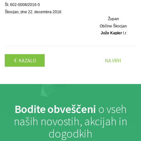
Št. 602-0008/2016-5
Škocjan, dne 22. decembra 2016
Župan
Občine Škocjan
Jože Kapler
l.r.
KAZALO
NA VRH
Bodite obveščeni
o vseh
naših novostih, akcijah in
dogodkih