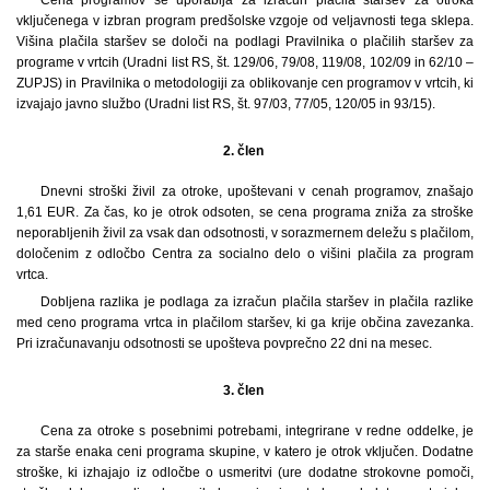
vključenega v izbran program predšolske vzgoje od veljavnosti tega sklepa.
Višina plačila staršev se določi na podlagi Pravilnika o plačilih staršev za
programe v vrtcih (Uradni list RS, št. 129/06, 79/08, 119/08, 102/09 in 62/10 –
ZUPJS) in Pravilnika o metodologiji za oblikovanje cen programov v vrtcih, ki
izvajajo javno službo (Uradni list RS, št. 97/03, 77/05, 120/05 in 93/15).
2. člen
Dnevni stroški živil za otroke, upoštevani v cenah programov, znašajo
1,61 EUR. Za čas, ko je otrok odsoten, se cena programa zniža za stroške
neporabljenih živil za vsak dan odsotnosti, v sorazmernem deležu s plačilom,
določenim z odločbo Centra za socialno delo o višini plačila za program
vrtca.
Dobljena razlika je podlaga za izračun plačila staršev in plačila razlike
med ceno programa vrtca in plačilom staršev, ki ga krije občina zavezanka.
Pri izračunavanju odsotnosti se upošteva povprečno 22 dni na mesec.
3. člen
Cena za otroke s posebnimi potrebami, integrirane v redne oddelke, je
za starše enaka ceni programa skupine, v katero je otrok vključen. Dodatne
stroške, ki izhajajo iz odločbe o usmeritvi (ure dodatne strokovne pomoči,