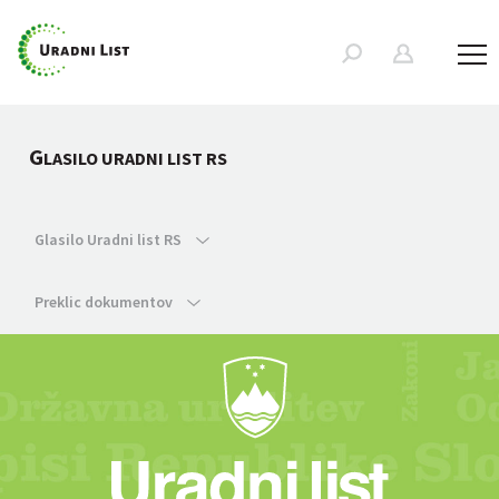
G
LASILO URADNI LIST RS
Glasilo Uradni list RS
Preklic dokumentov