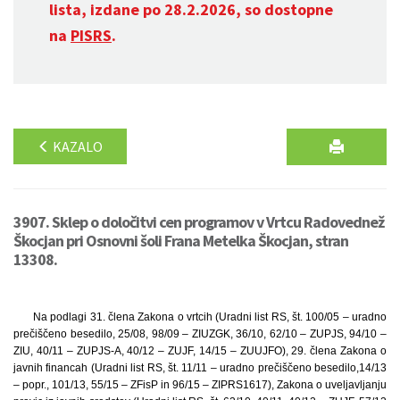
lista, izdane po 28.2.2026, so dostopne
na
PISRS
.
KAZALO
3907. Sklep o določitvi cen programov v Vrtcu Radovednež
Škocjan pri Osnovni šoli Frana Metelka Škocjan, stran
13308.
Na podlagi 31. člena Zakona o vrtcih (Uradni list RS, št. 100/05 – uradno
prečiščeno besedilo, 25/08, 98/09 – ZIUZGK, 36/10, 62/10 – ZUPJS, 94/10 –
ZIU, 40/11 – ZUPJS-A, 40/12 – ZUJF, 14/15 – ZUUJFO), 29. člena Zakona o
javnih financah (Uradni list RS, št. 11/11 – uradno prečiščeno besedilo,14/13
– popr., 101/13, 55/15 – ZFisP in 96/15 – ZIPRS1617), Zakona o uveljavljanju