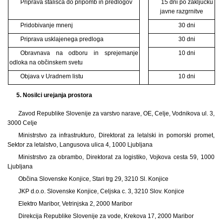
Priprava stališča do pripomb in predlogov
15 dni po zaključku
javne razgrnitve
Pridobivanje mnenj
30 dni
Priprava usklajenega predloga
30 dni
Obravnava na odboru in sprejemanje
10 dni
odloka na občinskem svetu
Objava v Uradnem listu
10 dni
5. Nosilci urejanja prostora
Zavod Republike Slovenije za varstvo narave, OE, Celje, Vodnikova ul. 3,
3000 Celje
Ministrstvo za infrastrukturo, Direktorat za letalski in pomorski promet,
Sektor za letalstvo, Langusova ulica 4, 1000 Ljubljana
Ministrstvo za obrambo, Direktorat za logistiko, Vojkova cesta 59, 1000
Ljubljana
Občina Slovenske Konjice, Stari trg 29, 3210 Sl. Konjice
JKP d.o.o. Slovenske Konjice, Celjska c. 3, 3210 Slov. Konjice
Elektro Maribor, Vetrinjska 2, 2000 Maribor
Direkcija Republike Slovenije za vode, Krekova 17, 2000 Maribor