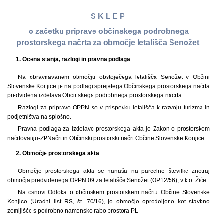
S K L E P
o začetku priprave občinskega podrobnega
prostorskega načrta za območje letališča Senožet
1. Ocena stanja, razlogi in pravna podlaga
Na obravnavanem območju obstoječega letališča Senožet v Občini
Slovenske Konjice je na podlagi sprejetega Občinskega prostorskega načrta
predvidena izdelava Občinskega podrobnega prostorskega načrta.
Razlogi za pripravo OPPN so v prispevku letališča k razvoju turizma in
podjetništva na splošno.
Pravna podlaga za izdelavo prostorskega akta je Zakon o prostorskem
načrtovanju-ZPNačrt in Občinski prostorski načrt Občine Slovenske Konjice.
2. Območje prostorskega akta
Območje prostorskega akta se nanaša na parcelne številke znotraj
območja predvidenega OPPN 09 za letališče Senožet (OP12/56), v k.o. Žiče.
Na osnovi Odloka o občinskem prostorskem načrtu Občine Slovenske
Konjice (Uradni list RS, št. 70/16), je območje opredeljeno kot stavbno
zemljišče s podrobno namensko rabo prostora PL.