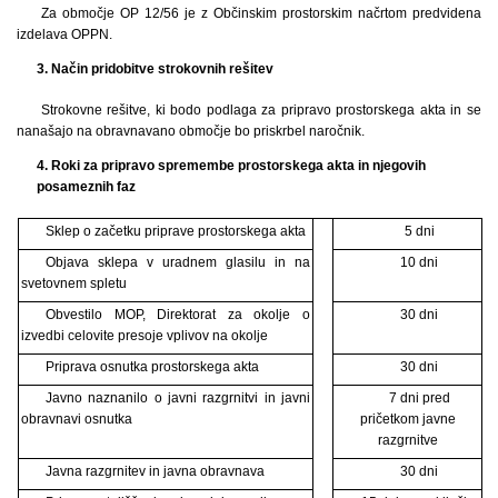
Za območje OP 12/56 je z Občinskim prostorskim načrtom predvidena
izdelava OPPN.
3. Način pridobitve strokovnih rešitev
Strokovne rešitve, ki bodo podlaga za pripravo prostorskega akta in se
nanašajo na obravnavano območje bo priskrbel naročnik.
4. Roki za pripravo spremembe prostorskega akta in njegovih
posameznih faz
Sklep o začetku priprave prostorskega akta
5 dni
Objava sklepa v uradnem glasilu in na
10 dni
svetovnem spletu
Obvestilo MOP, Direktorat za okolje o
30 dni
izvedbi celovite presoje vplivov na okolje
Priprava osnutka prostorskega akta
30 dni
Javno naznanilo o javni razgrnitvi in javni
7 dni pred
obravnavi osnutka
pričetkom javne
razgrnitve
Javna razgrnitev in javna obravnava
30 dni