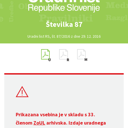
Številka 87
Uradni list RS, št. 87/2016 z dne 29. 12. 2016
Prikazana vsebina je v skladu s 33.
členom
ZoUL
arhivska. Izdaje uradnega