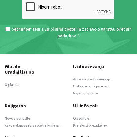
Seznanjen sem s
Splošnimi pogoji
in z
Izjavo o varstvu osebnih
podatkov
. *
Glasilo
Izobraževanja
Uradni list RS
Aktualna izobraževanja
O glasilu
Izobraževanja po meri
Najem dvorane
Knjigarna
UL info tok
Novo v ponudbi
O storitvi
Kako nakupovati v spletni knjigarni
Preizkusi brezplačno