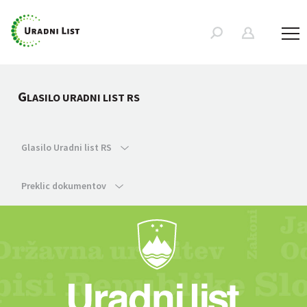
G
LASILO URADNI LIST RS
Glasilo Uradni list RS
Preklic dokumentov