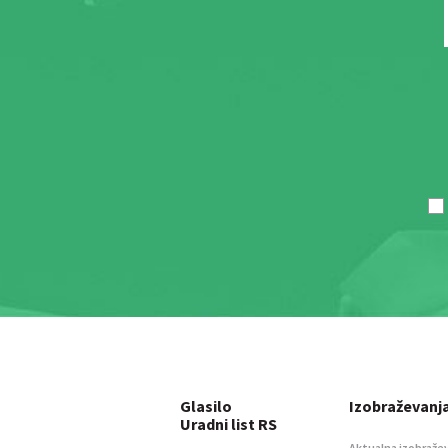
Glasilo
Izobraževanj
Uradni list RS
Aktualna izobraže