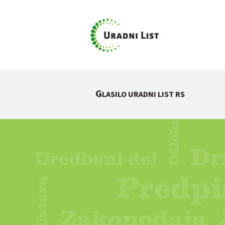
G
LASILO URADNI LIST RS