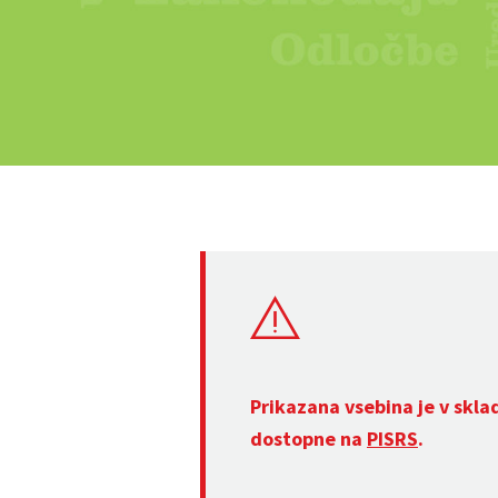
Prikazana vsebina je v skla
dostopne na
PISRS
.