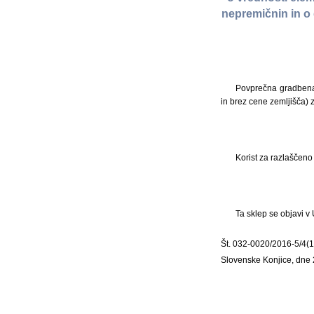
nepremičnin in o 
Povprečna gradbena
in brez cene zemljišča)
Korist za razlaščen
Ta sklep se objavi v
Št. 032-0020/2016-5/4(
Slovenske Konjice, dne