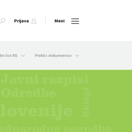
Prijava
Meni
dni list RS
Preklic dokumentov