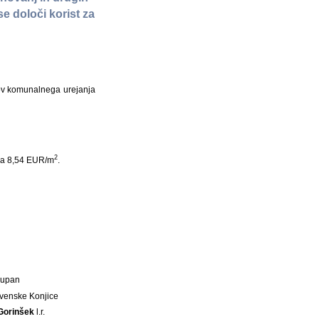
e določi korist za
ov komunalnega urejanja
2
aša 8,54 EUR/m
.
Župan
venske Konjice
Gorinšek
l.r.