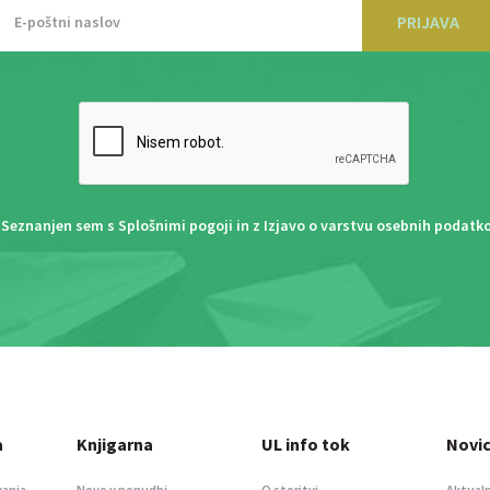
PRIJAVA
Seznanjen sem s
Splošnimi pogoji
in z
Izjavo o varstvu osebnih podatk
a
Knjigarna
UL info tok
Novi
vanja
Novo v ponudbi
O storitvi
Aktualn