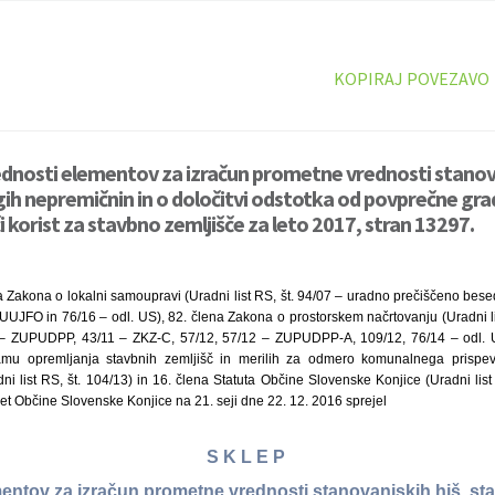
KOPIRAJ POVEZAVO
ednosti elementov za izračun prometne vrednosti stanova
gih nepremičnin in o določitvi odstotka od povprečne gra
 korist za stavbno zemljišče za leto 2017, stran 13297.
 Zakona o lokalni samoupravi (Uradni list RS, št. 94/07 – uradno prečiščeno besed
UUJFO in 76/16 – odl. US), 82. člena Zakona o prostorskem načrtovanju (Uradni lis
 – ZUPUDPP, 43/11 – ZKZ-C, 57/12, 57/12 – ZUPUDPP-A, 109/12, 76/14 – odl. 
amu opremljanja stavbnih zemljišč in merilih za odmero komunalnega prisp
i list RS, št. 104/13) in 16. člena Statuta Občine Slovenske Konjice (Uradni list
et Občine Slovenske Konjice na 21. seji dne 22. 12. 2016 sprejel
S K L E P
entov za izračun prometne vrednosti stanovanjskih hiš, st