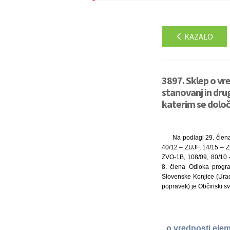
KAZALO
3897. Sklep o vr
stanovanj in dru
katerim se določi
Na podlagi 29. člena
40/12 – ZUJF, 14/15 – Z
ZVO-1B, 108/09, 80/10
8. člena Odloka progr
Slovenske Konjice (Uradn
popravek) je Občinski sv
o vrednosti elem