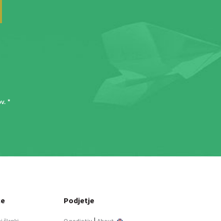
ov
. *
ce
Podjetje
|
i članki
O podjetju
About