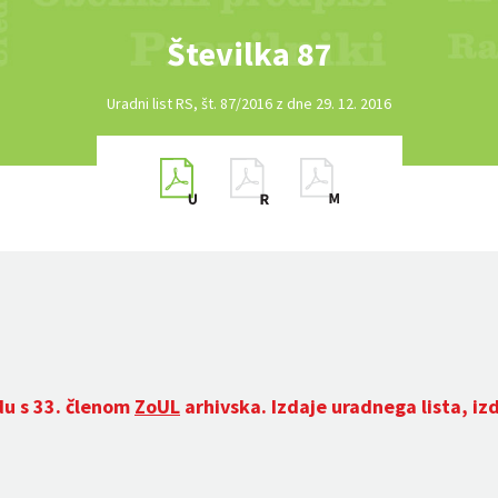
Številka 87
Uradni list RS, št. 87/2016 z dne 29. 12. 2016
du s 33. členom
ZoUL
arhivska. Izdaje uradnega lista, iz