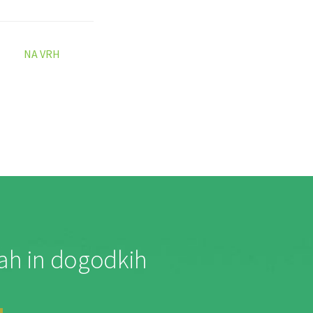
NA VRH
jah in dogodkih