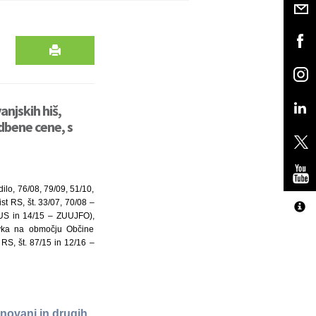
njskih hiš,
dbene cene, s
ilo, 76/08, 79/09, 51/10,
t RS, št. 33/07, 70/08 –
US in 14/15 – ZUUJFO),
evka na območju Občine
 RS, št. 87/15 in 12/16 –
anovanj in drugih