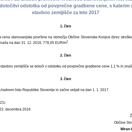
določitvi odstotka od povprečne gradbene cene, s katerim s
stavbno zemljišče za leto 2017
1. člen
 cena stanovanjske površine na območju Občine Slovenske Konjice (brez strošk
2
 znaša na dan 31. 12. 2016, 776,05 EUR/m
.
2. člen
o stavbno zemljišče se določi v odstotku od povprečne gradbene cene 1,1 % in zn
3. člen
 Uradnem listu Republike Slovenije in začne veljati na dan 1. 1. 2017.
121)
 22. decembra 2016
Občine Slo
Miran 