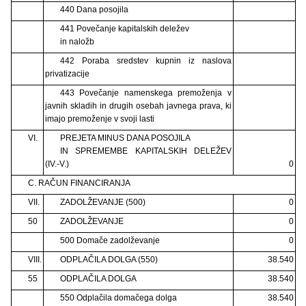
440 Dana posojila
441 Povečanje kapitalskih deležev
in naložb
442 Poraba sredstev kupnin iz naslova
privatizacije
443 Povečanje namenskega premoženja v
javnih skladih in drugih osebah javnega prava, ki
imajo premoženje v svoji lasti
VI.
PREJETA MINUS DANA POSOJILA
IN SPREMEMBE KAPITALSKIH DELEŽEV
(IV.-V.)
0
C. RAČUN FINANCIRANJA
VII.
ZADOLŽEVANJE (500)
0
50
ZADOLŽEVANJE
0
500 Domače zadolževanje
0
VIII.
ODPLAČILA DOLGA (550)
38.540
55
ODPLAČILA DOLGA
38.540
550 Odplačila domačega dolga
38.540