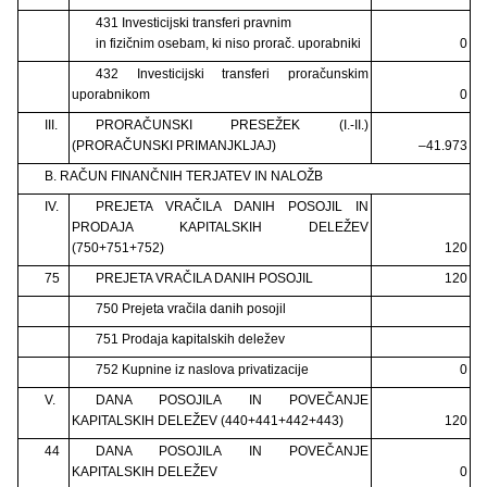
431 Investicijski transferi pravnim
in fizičnim osebam, ki niso prorač. uporabniki
0
432 Investicijski transferi proračunskim
uporabnikom
0
III.
PRORAČUNSKI PRESEŽEK (I.-II.)
(PRORAČUNSKI PRIMANJKLJAJ)
–41.973
B. RAČUN FINANČNIH TERJATEV IN NALOŽB
IV.
PREJETA VRAČILA DANIH POSOJIL IN
PRODAJA KAPITALSKIH DELEŽEV
(750+751+752)
120
75
PREJETA VRAČILA DANIH POSOJIL
120
750 Prejeta vračila danih posojil
751 Prodaja kapitalskih deležev
752 Kupnine iz naslova privatizacije
0
V.
DANA POSOJILA IN POVEČANJE
KAPITALSKIH DELEŽEV (440+441+442+443)
120
44
DANA POSOJILA IN POVEČANJE
KAPITALSKIH DELEŽEV
0