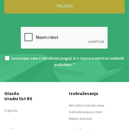
PRIJAVA
Seznanjen sem s
Splošnimi pogoji
in z
Izjavo o varstvu osebnih
podatkov
. *
Glasilo
Izobraževanja
Uradni list RS
Aktualna izobraževanja
O glasilu
Izobraževanja po meri
Najem dvorane