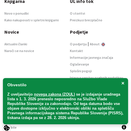
Knjigarna
UL info tok
Novo v ponudbi
O storitvi
Kako nakupovati v spletni knjigarni
Preizkusi brezplačno
Novice
Podjetje
|
Aktualni članki
O podjetju
About
Naroči se na novice
Kontakt
Informacije javnega značaja
Oglaševanje
Splošni pogoji
Izjava o varstvu osebnih podatkov
×
E-dražbe
Obvestilo
Z uveljavitvijo
novega zakona (ZOUL)
se je
izdajanje uradnega
lista s 1. 3. 2026 preneslo
neposredno
na Službo Vlade
Republike Slovenije za zakonodajo
. Od tega datuma bodo vse
objave dostopne izključno v elektronski obliki na spletišču
Pravnega informacijskega sistema Republike Slovenije (PISRS),
Uradni list d. o. o. – v likvidaciji / Vse pravice pridržane.
tiskana izdaja pa se z 28. 2. 2026 ukinja.
Pravna obvestila
/
Piškotki
/ Avtorji:
TriTim spletna agencija
v sodelovanju z
2Mobile