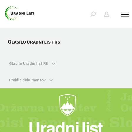
G
LASILO URADNI LIST RS
Glasilo Uradni list RS
Preklic dokumentov