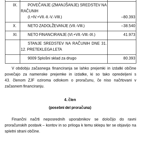
IX.
POVEČANJE (ZMANJŠANJE) SREDSTEV NA
RAČUNIH
(I.+IV.+VII.-II.-V.-VIII.)
–80.393
X.
NETO ZADOLŽEVANJE (VII.-VIII.)
–38.540
XI.
NETO FINANCIRANJE (VI.+VII.-VIII.-IX.)
41.973
STANJE SREDSTEV NA RAČUNIH DNE 31.
12. PRETEKLEGA LETA
9009 Splošni sklad za drugo
80.393
V obdobju začasnega financiranja se lahko prejemki in izdatki občine
povečajo za namenske prejemke in izdatke, ki so tako opredeljeni s
43. členom ZJF oziroma odlokom o proračunu, če niso načrtovani v
začasnem financiranju.
4. člen
(posebni del proračuna)
Finančni načrti neposrednih uporabnikov se določijo do ravni
proračunskih postavk – kontov in so priloga k temu sklepu ter se objavijo na
spletni strani občine.