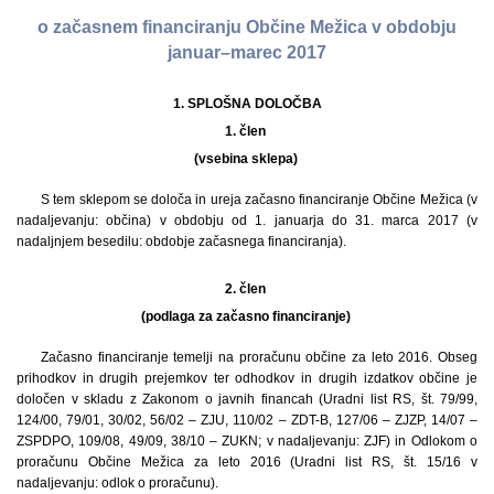
o začasnem financiranju Občine Mežica v obdobju
januar–marec 2017
1.
SPLOŠNA DOLOČBA
1. člen
(vsebina sklepa)
S tem sklepom se določa in ureja začasno financiranje Občine Mežica (v
nadaljevanju: občina) v obdobju od 1. januarja do 31. marca 2017 (v
nadaljnjem besedilu: obdobje začasnega financiranja).
2. člen
(podlaga za začasno financiranje)
Začasno financiranje temelji na proračunu občine za leto 2016. Obseg
prihodkov in drugih prejemkov ter odhodkov in drugih izdatkov občine je
določen v skladu z Zakonom o javnih financah (Uradni list RS, št. 79/99,
124/00, 79/01, 30/02, 56/02 – ZJU, 110/02 – ZDT-B, 127/06 – ZJZP, 14/07 –
ZSPDPO, 109/08, 49/09, 38/10 – ZUKN; v nadaljevanju: ZJF) in Odlokom o
proračunu Občine Mežica za leto 2016 (Uradni list RS, št. 15/16 v
nadaljevanju: odlok o proračunu).