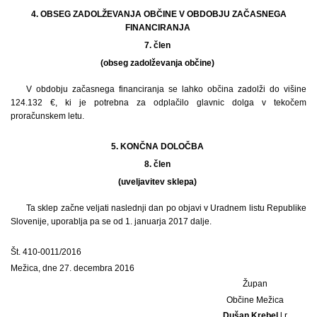
4. OBSEG ZADOLŽEVANJA OBČINE V OBDOBJU ZAČASNEGA
FINANCIRANJA
7. člen
(obseg zadolževanja občine)
V obdobju začasnega financiranja se lahko občina zadolži do višine
124.132 €, ki je potrebna za odplačilo glavnic dolga v tekočem
proračunskem letu.
5. KONČNA DOLOČBA
8. člen
(uveljavitev sklepa)
Ta sklep začne veljati naslednji dan po objavi v Uradnem listu Republike
Slovenije, uporablja pa se od 1. januarja 2017 dalje.
Št. 410-0011/2016
Mežica, dne 27. decembra 2016
Župan
Občine Mežica
Dušan Krebel
l.r.