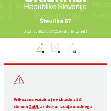
Številka 87
Uradni list RS, št. 87/2016 z dne 29. 12. 2016
Prikazana vsebina je v skladu s 33.
členom
ZoUL
arhivska. Izdaje uradnega