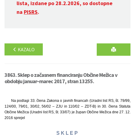
lista, izdane po 28.2.2026, so dostopne
na
PISRS
.
KAZALO
3863. Sklep o začasnem financiranju Občine Mežica v
obdobju januar–marec 2017, stran 13255.
Na podlagi 33. člena Zakona o javnih financah (Uradni list RS, št. 79/99,
124/00, 79/01, 30/02, 56/02 – ZJU in 110/02 – ZDT-B) in 30. člena Statuta
Občine Mežica (Uradni list RS, št. 33/07) je župan Občine Mežica dne 27. 12.
2016 sprejel
S K L E P