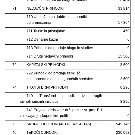
71
NEDAVČNI PRIHODKI
33.814
710 Udeležba na dobičku in dohodki
od premoženja
17.864
711 Takse in pristojbine
450
712 Denarne kazni
0
713 Prihodki od prodaje blaga in storitev
0
714 Drugi nedavčni prihodki
15.500
72
KAPITALSKI PRIHODKI
3.600
722 Prihodki od prodaje zemljišč
in neopredmetenih dolgoročnih sredstev
3.600
74
TRANSFERNI PRIHODKI
8.296
740 Transferni prihodki iz drugih
javnofinančnih institucij
8.296
741 Prejeta sredstva iz drž. pror. iz sr. pror. EU
za izvajanje skupne km. politi
0
II.
SKUPAJ ODHODKI (40+41+42+43+45)
549.146
40
TEKOČI ODHODKI
230.093