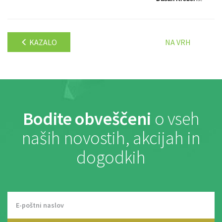
KAZALO
NA VRH
Bodite obveščeni
o vseh
naših novostih, akcijah in
dogodkih