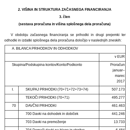
2. VIŠINA IN STRUKTURA ZAČASNEGA FINANCIRANJA
3. člen
(sestava proračuna in višina splošnega dela proračuna)
V obdobju začasnega financiranja se prihodki in drugi prejemki ter
odhodki in izdatki splošnega dela proračuna določijo v naslednjih zneskih:
A. BILANCA PRIHODKOV IN ODHODKOV
v EUR
Skupina/Podskupina kontov/Konto/Podkonto
Proračun
januar–
marec
2017
I.
SKUPAJ PRIHODKI (70+71+72+73+74)
507.173
TEKOČI PRIHODKI (70+71)
495.277
70
DAVČNI PRIHODKI
461.463
700 Davki na dohodek in dobiček
441.246
703 Davki na premoženje
13.733
704 Domači davki na blago in storitve
6.484