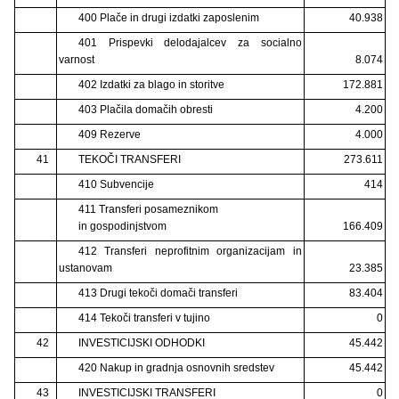
400 Plače in drugi izdatki zaposlenim
40.938
401 Prispevki delodajalcev za socialno
varnost
8.074
402 Izdatki za blago in storitve
172.881
403 Plačila domačih obresti
4.200
409 Rezerve
4.000
41
TEKOČI TRANSFERI
273.611
410 Subvencije
414
411 Transferi posameznikom
in gospodinjstvom
166.409
412 Transferi neprofitnim organizacijam in
ustanovam
23.385
413 Drugi tekoči domači transferi
83.404
414 Tekoči transferi v tujino
0
42
INVESTICIJSKI ODHODKI
45.442
420 Nakup in gradnja osnovnih sredstev
45.442
43
INVESTICIJSKI TRANSFERI
0