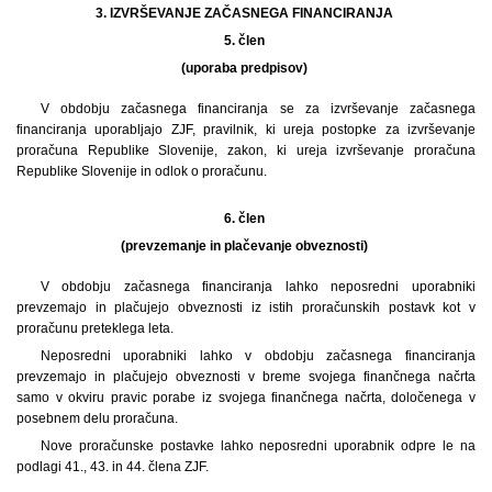
3. IZVRŠEVANJE ZAČASNEGA FINANCIRANJA
5. člen
(uporaba predpisov)
V obdobju začasnega financiranja se za izvrševanje začasnega
financiranja uporabljajo ZJF, pravilnik, ki ureja postopke za izvrševanje
proračuna Republike Slovenije, zakon, ki ureja izvrševanje proračuna
Republike Slovenije in odlok o proračunu.
6. člen
(prevzemanje in plačevanje obveznosti)
V obdobju začasnega financiranja lahko neposredni uporabniki
prevzemajo in plačujejo obveznosti iz istih proračunskih postavk kot v
proračunu preteklega leta.
Neposredni uporabniki lahko v obdobju začasnega financiranja
prevzemajo in plačujejo obveznosti v breme svojega finančnega načrta
samo v okviru pravic porabe iz svojega finančnega načrta, določenega v
posebnem delu proračuna.
Nove proračunske postavke lahko neposredni uporabnik odpre le na
podlagi 41., 43. in 44. člena ZJF.