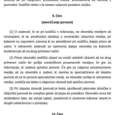
sodišča ali po njegovem pooblastilu oseba, pooblaščena za odnose z
javnostmi. Sodišče lahko v ta namen ustanovi posebno službo.
9. člen
(obveščanje javnosti)
(1) O zadevah, ki so pri sodišču v reševanju, se obvestila medijem ali
novinarjem, ki se predhodno izkažejo z novinarsko izkaznico medija, pri
katerem so zaposleni, oziroma ki so akreditirani pri sodišču, dajejo pisno ali
ustno. V odmevnih zadevah se izjemoma dajejo obvestila na tiskovnih
konferencah ali na drug primeren način.
(2) Pisno obvestilo sodišče objavi na svojih spletnih straneh ali na drug
primeren način ter pošlje uredništvom posameznih medijev, če gre za
informacijo, ki zadeva splošno javnost. Če gre za odgovor posameznemu
mediju ali za obvestilo o zadevi, ki zanima le specializirano ali lokalno
javnost ali za to javnost specializiran medij, se obvestilo pošlje le izbranemu
mediju, sodišče pa lahko o odgovoru obvesti tudi splošno javnost.
(3) Pri dajanju obvestil javnosti je treba upoštevati zakonske določbe o
izključitvi javnosti ter omejitve glede dostopa do podatkov. Obvestilo mora biti
sestavljeno tako, da varuje ugled, zasebnost in poslovne interese strank in
drugih udeležencev v postopku.
10. člen