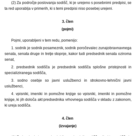
(2) Za področje poslovanja sodišč, ki je urejeno s posebnimi predpisi, se
ta red uporablja v primerih, ki s temi predpisi niso posebej urejeni.
3. člen
(pojmi)
Pojmi, uporabljeni v tem redu, pomenijo:
1. sodnik je sodnik posameznik, sodnik poročevalec zunajobravnavnega
senata, senata druge in tretje stopnje, kakor tudi predsednik senata oziroma
senat,
2. predsednik sodišča je predsednik sodišča splošne pristojnosti in
specializiranega sodišča,
3. sodno osebje so javni uslužbenci in strokovno-tehnični javni
uslužbenci,
4. vpisniki, imeniki in pomožne knjige so vpisniki, imeniki in pomožne
knjige, ki jih določa akt predsednika vrhovnega sodišča v skladu z zakonom,
ki ureja sodišča.
4. člen
(izvajanje)