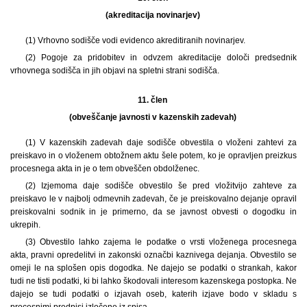
(akreditacija novinarjev)
(1) Vrhovno sodišče vodi evidenco akreditiranih novinarjev.
(2) Pogoje za pridobitev in odvzem akreditacije določi predsednik
vrhovnega sodišča in jih objavi na spletni strani sodišča.
11. člen
(obveščanje javnosti v kazenskih zadevah)
(1) V kazenskih zadevah daje sodišče obvestila o vloženi zahtevi za
preiskavo in o vloženem obtožnem aktu šele potem, ko je opravljen preizkus
procesnega akta in je o tem obveščen obdolženec.
(2) Izjemoma daje sodišče obvestilo še pred vložitvijo zahteve za
preiskavo le v najbolj odmevnih zadevah, če je preiskovalno dejanje opravil
preiskovalni sodnik in je primerno, da se javnost obvesti o dogodku in
ukrepih.
(3) Obvestilo lahko zajema le podatke o vrsti vloženega procesnega
akta, pravni opredelitvi in zakonski označbi kaznivega dejanja. Obvestilo se
omeji le na splošen opis dogodka. Ne dajejo se podatki o strankah, kakor
tudi ne tisti podatki, ki bi lahko škodovali interesom kazenskega postopka. Ne
dajejo se tudi podatki o izjavah oseb, katerih izjave bodo v skladu s