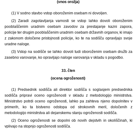
(vnos orožja)
(1) V sodno stavbo vstop oboroženim osebam ni dovoljen.
(2) Zaradi zagotavljanja varnosti se vstop lahko dovoli oboroženim
pooblaščenim uradnim osebam zavodov za prestajanje kazni zapora,
policije ter drugim pooblaščenim uradnim osebam državnih organov, ki imajo
z zakonom določene pristojnosti policije, ko te na sodišču opravljajo svoje
uradne naloge.
(3) Vstop na sodišče se lahko dovoli tudi oboroženim osebam družb za
zasebno varovanje, ko opravljajo naloge varovanja v skladu s pogodbo.
33. člen
(ocena ogroženosti)
(1) Predsednik sodišča ali direktor sodišča s soglasjem predsednika
sodišča pripravi oceno ogroženosti v skladu z metodologijo ministrstva.
Ministrstvo potrdi oceno ogroženosti, lahko pa zahteva njeno dopolnitev v
primerih, ko ta bistveno odstopa od strokovnih meril, določenih z
metodologijo ministrstva ali dejanskemu stanju ogroženosti sodišča.
(2) Oceno ogroženosti se dopolni ob novih dejstvih in okoliščinah, ki
vplivajo na stopnjo ogroženosti sodišča.