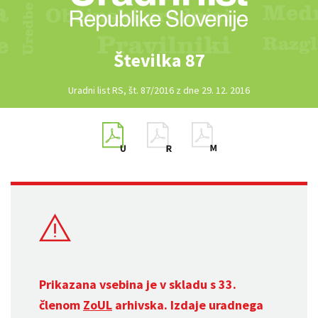
Številka 87
Uradni list RS, št. 87/2016 z dne 29. 12. 2016
Prikazana vsebina je v skladu s 33.
členom
ZoUL
arhivska. Izdaje uradnega