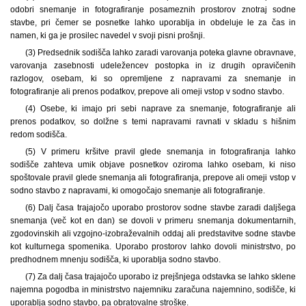
odobri snemanje in fotografiranje posameznih prostorov znotraj sodne
stavbe, pri čemer se posnetke lahko uporablja in obdeluje le za čas in
namen, ki ga je prosilec navedel v svoji pisni prošnji.
(3) Predsednik sodišča lahko zaradi varovanja poteka glavne obravnave,
varovanja zasebnosti udeležencev postopka in iz drugih opravičenih
razlogov, osebam, ki so opremljene z napravami za snemanje in
fotografiranje ali prenos podatkov, prepove ali omeji vstop v sodno stavbo.
(4) Osebe, ki imajo pri sebi naprave za snemanje, fotografiranje ali
prenos podatkov, so dolžne s temi napravami ravnati v skladu s hišnim
redom sodišča.
(5) V primeru kršitve pravil glede snemanja in fotografiranja lahko
sodišče zahteva umik objave posnetkov oziroma lahko osebam, ki niso
spoštovale pravil glede snemanja ali fotografiranja, prepove ali omeji vstop v
sodno stavbo z napravami, ki omogočajo snemanje ali fotografiranje.
(6) Dalj časa trajajočo uporabo prostorov sodne stavbe zaradi daljšega
snemanja (več kot en dan) se dovoli v primeru snemanja dokumentarnih,
zgodovinskih ali vzgojno-izobraževalnih oddaj ali predstavitve sodne stavbe
kot kulturnega spomenika. Uporabo prostorov lahko dovoli ministrstvo, po
predhodnem mnenju sodišča, ki uporablja sodno stavbo.
(7) Za dalj časa trajajočo uporabo iz prejšnjega odstavka se lahko sklene
najemna pogodba in ministrstvo najemniku zaračuna najemnino, sodišče, ki
uporablja sodno stavbo, pa obratovalne stroške.