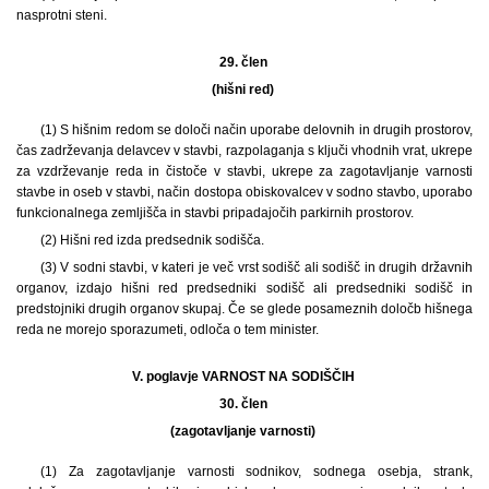
nasprotni steni.
29. člen
(hišni red)
(1) S hišnim redom se določi način uporabe delovnih in drugih prostorov,
čas zadrževanja delavcev v stavbi, razpolaganja s ključi vhodnih vrat, ukrepe
za vzdrževanje reda in čistoče v stavbi, ukrepe za zagotavljanje varnosti
stavbe in oseb v stavbi, način dostopa obiskovalcev v sodno stavbo, uporabo
funkcionalnega zemljišča in stavbi pripadajočih parkirnih prostorov.
(2) Hišni red izda predsednik sodišča.
(3) V sodni stavbi, v kateri je več vrst sodišč ali sodišč in drugih državnih
organov, izdajo hišni red predsedniki sodišč ali predsedniki sodišč in
predstojniki drugih organov skupaj. Če se glede posameznih določb hišnega
reda ne morejo sporazumeti, odloča o tem minister.
V. poglavje VARNOST NA SODIŠČIH
30. člen
(zagotavljanje varnosti)
(1) Za zagotavljanje varnosti sodnikov, sodnega osebja, strank,