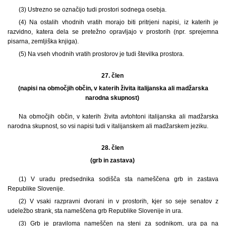
(3) Ustrezno se označijo tudi prostori sodnega osebja.
(4) Na ostalih vhodnih vratih morajo biti pritrjeni napisi, iz katerih je
razvidno, katera dela se pretežno opravljajo v prostorih (npr. sprejemna
pisarna, zemljiška knjiga).
(5) Na vseh vhodnih vratih prostorov je tudi številka prostora.
27. člen
(napisi na območjih občin, v katerih živita italijanska ali madžarska
narodna skupnost)
Na območjih občin, v katerih živita avtohtoni italijanska ali madžarska
narodna skupnost, so vsi napisi tudi v italijanskem ali madžarskem jeziku.
28. člen
(grb in zastava)
(1) V uradu predsednika sodišča sta nameščena grb in zastava
Republike Slovenije.
(2) V vsaki razpravni dvorani in v prostorih, kjer so seje senatov z
udeležbo strank, sta nameščena grb Republike Slovenije in ura.
(3) Grb je praviloma nameščen na steni za sodnikom, ura pa na