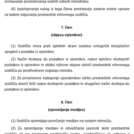
izvrševanje posredovanja sodnih odločb ministrstvu.
(6) Izpolnjevanje nalog iz tega člena predstavlja zadeve sodne uprave
za katere odgovarja predsednik vrhovnega sodišča.
7. člen
(objava vpisnikov)
(1) Sodišče mora prek spletnih strani sodstva omogočiti brezplačen
vpogled v podatke iz vpisnikov.
(2) Način dostopa do podatkov iz vpisnikov, nabor splošno dostopnih
podatkov iz vpisnikov in obliko njihove objave določi predsednik vrhovnega
sodišča po predhodnem soglasju ministra.
(3) Za posamezne kategorije uporabnikov lahko predsednik vrhovnega
sodišča določi širši nabor dostopnih podatkov in drugačen način dostopa do
podatkov iz vpisnikov.
8. člen
(spremljanje medijev)
(1) Sodišča spremljajo poročanje medijev na svojem območju.
(2) Za spremljanje medijev in obveščanje javnosti skrbi predsednik