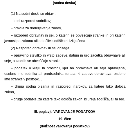
(sodna deska)
(1) Na sodni deski se objavi:
– letni razpored sodnikov,
– pravila za dodeljevanje zadev,
– razpored obravnav in sej, o katerih se obveščajo stranke in pri katerih
javnost po zakonu ali odločitvi sodišča ni izključena.
(2) Razpored obravnav in sej obsega:
– opravilno številko in vrsto zadeve, datum in uro začetka obravnave ali
seje, o katerih se obveščajo stranke,
– podatek o kraju in prostoru, kjer bo obravnava ali seja opravljena,
osebno ime sodnika ali predsednika senata, ki zadevo obravnava, osebno
ime stranke v postopku,
– druga sodna pisanja in razporedi narokov, za katere tako določa
zakon,
– druge podatke, za katere tako določa zakon, ki ureja sodišča, ali ta red.
III. poglavje VAROVANJE PODATKOV
19. člen
(dolžnost varovanja podatkov)