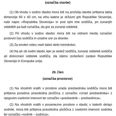
(označba stavbe)
(1) Ob vhodu v sodno stavbo mora biti na pročelju stavbe pritrjena tabla
dimenzije 60 x 40 cm, na vrhu katere je državni grb Republike Slovenije,
nato napis »Republika Slovenija« in pod njim ime sodišča, pri zunanjih
oddelkih pa tudi označba, da gre za zunanji oddelek.
(2) Pri vhodu v sodno stavbo mora biti na vidnem mestu označen
poslovni čas sodišča in uradne ure za stranke.
(3) Za enoten videz vseh tabel skrbi ministrstvo.
(4) Na ali ob sodni stavbi, kjer je sedež sodišča, zunanji oddelek sodišča
ali dislocirani oddelek sodišča, sta stalno izobešeni zastavi Republike
Slovenije in Evropske unije.
26. člen
(označba prostorov)
(1) Na vhodnih vratih v prostore urada predsednika sodišča mora biti
pritrjena posebna pravokotna ploščica z označbo »Urad predsednika« z
njegovim osebnim imenom ter označbo »predsednik – predsednica«.
(2) Na vhodnih vratih v posamezne prostore v stavbi, v katerih delajo
sodniki, mora biti pritrjena pravokotna ploščica z osebnim imenom sodnika
ter označbo »sodnik – sodnica«.