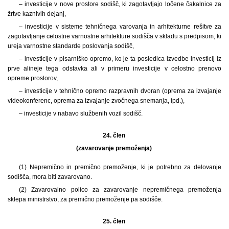
– investicije v nove prostore sodišč, ki zagotavljajo ločene čakalnice za
žrtve kaznivih dejanj,
– investicije v sisteme tehničnega varovanja in arhitekturne rešitve za
zagotavljanje celostne varnostne arhitekture sodišča v skladu s predpisom, ki
ureja varnostne standarde poslovanja sodišč,
– investicije v pisarniško opremo, ko je ta posledica izvedbe investicij iz
prve alineje tega odstavka ali v primeru investicije v celostno prenovo
opreme prostorov,
– investicije v tehnično opremo razpravnih dvoran (oprema za izvajanje
videokonferenc, oprema za izvajanje zvočnega snemanja, ipd.),
– investicije v nabavo službenih vozil sodišč.
24. člen
(zavarovanje premoženja)
(1) Nepremično in premično premoženje, ki je potrebno za delovanje
sodišča, mora biti zavarovano.
(2) Zavarovalno polico za zavarovanje nepremičnega premoženja
sklepa ministrstvo, za premično premoženje pa sodišče.
25. člen