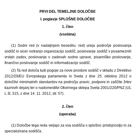
PRVI DEL TEMELJNE DOLOČBE
I. poglavje SPLOŠNE DOLOČBE
1. člen
(vsebina)
(1) Sodni red (v nadaljnjem besedilu: red) ureja področje poslovanja
sodišč in sicer notranjo organizacijo sodišč, poslovanje sodišč v posameznih
vrstah zadev, poslovanje v zadevah sodne uprave, pisarniško poslovanje,
finančno poslovanje sodišč in informatizacijo sodišč.
(2) Ta red določa tudi pogoje za nove prostore sodišč v skladu z Direktivo
2012/29/EU Evropskega parlamenta in Sveta z dne 25. oktobra 2012 o
določitvi minimalnih standardov na področju pravic, podpore in zaščite žrtev
kaznivih dejanj ter o nadomestitvi Okvirnega sklepa Sveta 2001/220/PNZ (UL
L št. 315, z dne 14. 11. 2012, str. 57).
2. člen
(uporaba)
(1) Določbe tega reda veljajo za vsa sodišča s splošno pristojnostjo in za
specializirana sodišča.