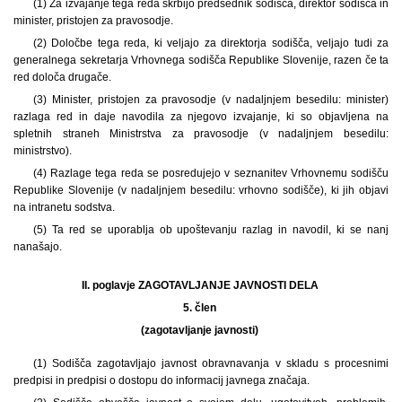
(1) Za izvajanje tega reda skrbijo predsednik sodišča, direktor sodišča in
minister, pristojen za pravosodje.
(2) Določbe tega reda, ki veljajo za direktorja sodišča, veljajo tudi za
generalnega sekretarja Vrhovnega sodišča Republike Slovenije, razen če ta
red določa drugače.
(3) Minister, pristojen za pravosodje (v nadaljnjem besedilu: minister)
razlaga red in daje navodila za njegovo izvajanje, ki so objavljena na
spletnih straneh Ministrstva za pravosodje (v nadaljnjem besedilu:
ministrstvo).
(4) Razlage tega reda se posredujejo v seznanitev Vrhovnemu sodišču
Republike Slovenije (v nadaljnjem besedilu: vrhovno sodišče), ki jih objavi
na intranetu sodstva.
(5) Ta red se uporablja ob upoštevanju razlag in navodil, ki se nanj
nanašajo.
II. poglavje ZAGOTAVLJANJE JAVNOSTI DELA
5. člen
(zagotavljanje javnosti)
(1) Sodišča zagotavljajo javnost obravnavanja v skladu s procesnimi
predpisi in predpisi o dostopu do informacij javnega značaja.