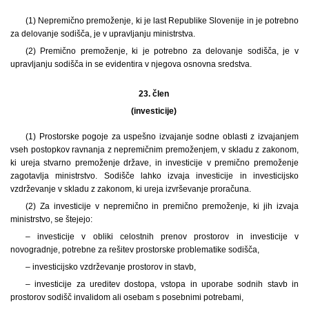
(1) Nepremično premoženje, ki je last Republike Slovenije in je potrebno
za delovanje sodišča, je v upravljanju ministrstva.
(2) Premično premoženje, ki je potrebno za delovanje sodišča, je v
upravljanju sodišča in se evidentira v njegova osnovna sredstva.
23. člen
(investicije)
(1) Prostorske pogoje za uspešno izvajanje sodne oblasti z izvajanjem
vseh postopkov ravnanja z nepremičnim premoženjem, v skladu z zakonom,
ki ureja stvarno premoženje države, in investicije v premično premoženje
zagotavlja ministrstvo. Sodišče lahko izvaja investicije in investicijsko
vzdrževanje v skladu z zakonom, ki ureja izvrševanje proračuna.
(2) Za investicije v nepremično in premično premoženje, ki jih izvaja
ministrstvo, se štejejo:
– investicije v obliki celostnih prenov prostorov in investicije v
novogradnje, potrebne za rešitev prostorske problematike sodišča,
– investicijsko vzdrževanje prostorov in stavb,
– investicije za ureditev dostopa, vstopa in uporabe sodnih stavb in
prostorov sodišč invalidom ali osebam s posebnimi potrebami,