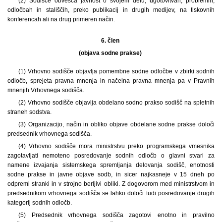
(2) Sodišče obvešča javnost o svojem delu, ugotovitvah, problemih,
odločbah in stališčih, preko publikacij in drugih medijev, na tiskovnih
konferencah ali na drug primeren način.
6. člen
(objava sodne prakse)
(1) Vrhovno sodišče objavlja pomembne sodne odločbe v zbirki sodnih
odločb, sprejeta pravna mnenja in načelna pravna mnenja pa v Pravnih
mnenjih Vrhovnega sodišča.
(2) Vrhovno sodišče objavlja obdelano sodno prakso sodišč na spletnih
straneh sodstva.
(3) Organizacijo, način in obliko objave obdelane sodne prakse določi
predsednik vrhovnega sodišča.
(4) Vrhovno sodišče mora ministrstvu preko programskega vmesnika
zagotavljati nemoteno posredovanje sodnih odločb o glavni stvari za
namene izvajanja sistemskega spremljanja delovanja sodišč, enotnosti
sodne prakse in javne objave sodb, in sicer najkasneje v 15 dneh po
odpremi stranki in v strojno berljivi obliki. Z dogovorom med ministrstvom in
predsednikom vrhovnega sodišča se lahko določi tudi posredovanje drugih
kategorij sodnih odločb.
(5) Predsednik vrhovnega sodišča zagotovi enotno in pravilno