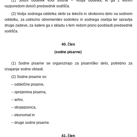
(1) Sodni oddelek vodi sodnik – vodja oddelka, ki ga z letnim
razporedom določi predsednik sodišča.
(2) Vodja sodnega oddelka skrbi za tekoče in strokovno delo na sodnem
oddelku, za ustrezno obremenitev sodnikov in sodnega osebja ter opravlja
druge zadeve, za katere ga v skladu s tem redom pisno pooblasti predsednik
sodišča.
40. člen
(sodne pisarne)
(1) Sodne pisarne se organizirajo za pisarniško delo, potrebno za
izvajanje sodne oblasti.
(2) Sodne pisarne so:
– oddelčne pisarne,
– sprejemna pisarna,
– arhiv,
– strojepisnica,
– ekonomat in
– druge sodne pisarne.
41. člen