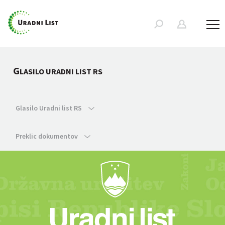
G
LASILO URADNI LIST RS
Glasilo Uradni list RS
Preklic dokumentov