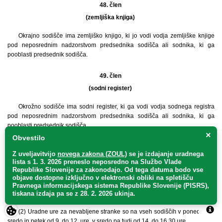
48. člen
(zemljiška knjiga)
Okrajno sodišče ima zemljiško knjigo, ki jo vodi vodja zemljiške knjige
pod neposrednim nadzorstvom predsednika sodišča ali sodnika, ki ga
pooblasti predsednik sodišča.
49. člen
(sodni register)
Okrožno sodišče ima sodni register, ki ga vodi vodja sodnega registra
pod neposrednim nadzorstvom predsednika sodišča ali sodnika, ki ga
pooblasti predsednik sodišča.
×
Obvestilo
II. poglavje POSLOVANJE SODIŠČ
Z uveljavitvijo
novega zakona (ZOUL)
se je
izdajanje uradnega
50. člen
lista s 1. 3. 2026 preneslo
neposredno
na Službo Vlade
Republike Slovenije za zakonodajo
. Od tega datuma bodo vse
(poslovni čas)
objave dostopne izključno v elektronski obliki na spletišču
Pravnega informacijskega sistema Republike Slovenije (PISRS),
(1) Poslovni čas vseh sodišč je od ponedeljka do četrtka od 8. do 16. ure,
tiskana izdaja pa se z 28. 2. 2026 ukinja.
v petek od 8. do 15. ure, razen če ta red določa drugače.
(2) Uradne ure za nevabljene stranke so na vseh sodiščih v ponedeljek,
sredo in petek od 9. do 12. ure, v sredo pa tudi od 14. do 16.30 ure.