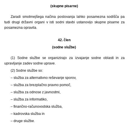
(skupne pisarne)
Zaradi smotrnejšega načina poslovanja lahko posamezna sodišča pa
tudi drugi državni organi v isti sodni stavbi ustanovijo skupne pisarne za
posamezna opravila.
42. člen
(sodne službe)
(1) Sodne službe se organizirajo za izvajanje sodne oblasti in za
upravljanje zadev sodne uprave.
(2) Sodne službe so:
– služba za alternativno reševanje sporov,
– služba za brezplačno pravno pomoč,
– služba za odnose z javnostmi,
– služba za informatiko,
– finančno-računovodska služba,
– kadrovska služba in
– druge službe.