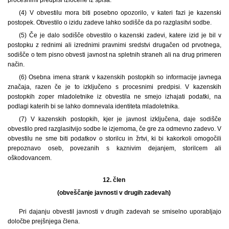
procesnimi predpisi izločene iz spisa.
(4) V obvestilu mora biti posebno opozorilo, v kateri fazi je kazenski
postopek. Obvestilo o izidu zadeve lahko sodišče da po razglasitvi sodbe.
(5) Če je dalo sodišče obvestilo o kazenski zadevi, katere izid je bil v
postopku z rednimi ali izrednimi pravnimi sredstvi drugačen od prvotnega,
sodišče o tem pisno obvesti javnost na spletnih straneh ali na drug primeren
način.
(6) Osebna imena strank v kazenskih postopkih so informacije javnega
značaja, razen če je to izključeno s procesnimi predpisi. V kazenskih
postopkih zoper mladoletnike iz obvestila ne smejo izhajati podatki, na
podlagi katerih bi se lahko domnevala identiteta mladoletnika.
(7) V kazenskih postopkih, kjer je javnost izključena, daje sodišče
obvestilo pred razglasitvijo sodbe le izjemoma, če gre za odmevno zadevo. V
obvestilu ne sme biti podatkov o storilcu in žrtvi, ki bi kakorkoli omogočili
prepoznavo oseb, povezanih s kaznivim dejanjem, storilcem ali
oškodovancem.
12. člen
(obveščanje javnosti v drugih zadevah)
Pri dajanju obvestil javnosti v drugih zadevah se smiselno uporabljajo
določbe prejšnjega člena.