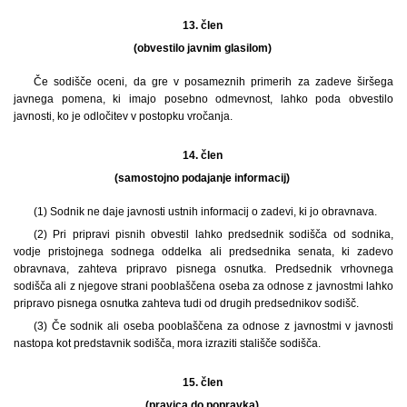
13. člen
(obvestilo javnim glasilom)
Če sodišče oceni, da gre v posameznih primerih za zadeve širšega
javnega pomena, ki imajo posebno odmevnost, lahko poda obvestilo
javnosti, ko je odločitev v postopku vročanja.
14. člen
(samostojno podajanje informacij)
(1) Sodnik ne daje javnosti ustnih informacij o zadevi, ki jo obravnava.
(2) Pri pripravi pisnih obvestil lahko predsednik sodišča od sodnika,
vodje pristojnega sodnega oddelka ali predsednika senata, ki zadevo
obravnava, zahteva pripravo pisnega osnutka. Predsednik vrhovnega
sodišča ali z njegove strani pooblaščena oseba za odnose z javnostmi lahko
pripravo pisnega osnutka zahteva tudi od drugih predsednikov sodišč.
(3) Če sodnik ali oseba pooblaščena za odnose z javnostmi v javnosti
nastopa kot predstavnik sodišča, mora izraziti stališče sodišča.
15. člen
(pravica do popravka)