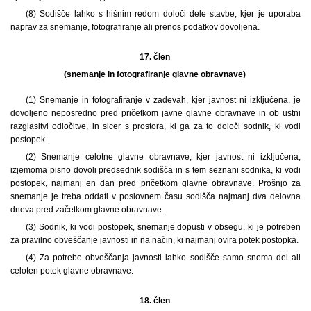
(8) Sodišče lahko s hišnim redom določi dele stavbe, kjer je uporaba
naprav za snemanje, fotografiranje ali prenos podatkov dovoljena.
17. člen
(snemanje in fotografiranje glavne obravnave)
(1) Snemanje in fotografiranje v zadevah, kjer javnost ni izključena, je
dovoljeno neposredno pred pričetkom javne glavne obravnave in ob ustni
razglasitvi odločitve, in sicer s prostora, ki ga za to določi sodnik, ki vodi
postopek.
(2) Snemanje celotne glavne obravnave, kjer javnost ni izključena,
izjemoma pisno dovoli predsednik sodišča in s tem seznani sodnika, ki vodi
postopek, najmanj en dan pred pričetkom glavne obravnave. Prošnjo za
snemanje je treba oddati v poslovnem času sodišča najmanj dva delovna
dneva pred začetkom glavne obravnave.
(3) Sodnik, ki vodi postopek, snemanje dopusti v obsegu, ki je potreben
za pravilno obveščanje javnosti in na način, ki najmanj ovira potek postopka.
(4) Za potrebe obveščanja javnosti lahko sodišče samo snema del ali
celoten potek glavne obravnave.
18. člen