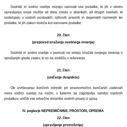
Sodniki in sodno osebje morajo varovati vse podatke, ki jih v okviru
opravljanja svoje službe ali dela zvedo o strankah, ali drugih osebah, ki
sodelujejo v sodnih postopkih, njihovih pravnih in dejanskih razmerjih ter
podatke, ki jih zakon določa kot varovane podatke.
20. člen
(prepoved izražanja osebnega mnenja)
Sodniki in sodno osebje v javnosti ne smejo izražati svojega mnenja o
vprašanjih glede zadev, ki so na sodišču v reševanju.
21. člen
(uničenje dvojnikov)
Ob izvrševanju končnih odredb pri pravnomočno končanih zadevah
mora sodno osebje na način, s katerim se zagotavlja varstvo osebnih
podatkov, uničiti vse odvečne dvojnike sodnih pisanj iz spisa.
IV. poglavje NEPREMIČNINE, PROSTORI, OPREMA
22. člen
(upravljanje premoženja)