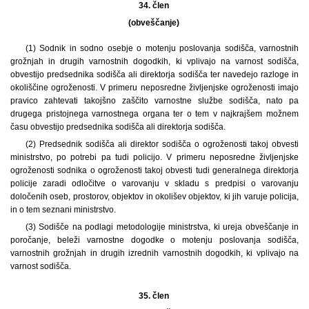
34. člen
(obveščanje)
(1) Sodnik in sodno osebje o motenju poslovanja sodišča, varnostnih
grožnjah in drugih varnostnih dogodkih, ki vplivajo na varnost sodišča,
obvestijo predsednika sodišča ali direktorja sodišča ter navedejo razloge in
okoliščine ogroženosti. V primeru neposredne življenjske ogroženosti imajo
pravico zahtevati takojšno zaščito varnostne službe sodišča, nato pa
drugega pristojnega varnostnega organa ter o tem v najkrajšem možnem
času obvestijo predsednika sodišča ali direktorja sodišča.
(2) Predsednik sodišča ali direktor sodišča o ogroženosti takoj obvesti
ministrstvo, po potrebi pa tudi policijo. V primeru neposredne življenjske
ogroženosti sodnika o ogroženosti takoj obvesti tudi generalnega direktorja
policije zaradi odločitve o varovanju v skladu s predpisi o varovanju
določenih oseb, prostorov, objektov in okolišev objektov, ki jih varuje policija,
in o tem seznani ministrstvo.
(3) Sodišče na podlagi metodologije ministrstva, ki ureja obveščanje in
poročanje, beleži varnostne dogodke o motenju poslovanja sodišča,
varnostnih grožnjah in drugih izrednih varnostnih dogodkih, ki vplivajo na
varnost sodišča.
35. člen