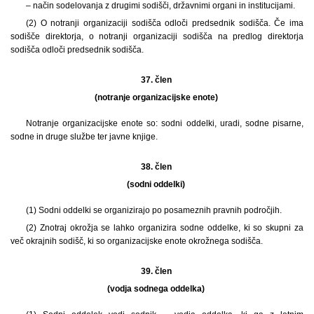
– način sodelovanja z drugimi sodišči, državnimi organi in institucijami.
(2) O notranji organizaciji sodišča odloči predsednik sodišča. Če ima
sodišče direktorja, o notranji organizaciji sodišča na predlog direktorja
sodišča odloči predsednik sodišča.
37. člen
(notranje organizacijske enote)
Notranje organizacijske enote so: sodni oddelki, uradi, sodne pisarne,
sodne in druge službe ter javne knjige.
38. člen
(sodni oddelki)
(1) Sodni oddelki se organizirajo po posameznih pravnih področjih.
(2) Znotraj okrožja se lahko organizira sodne oddelke, ki so skupni za
več okrajnih sodišč, ki so organizacijske enote okrožnega sodišča.
39. člen
(vodja sodnega oddelka)