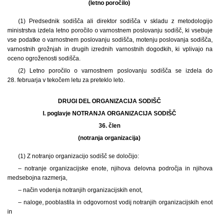
(letno poročilo)
(1) Predsednik sodišča ali direktor sodišča v skladu z metodologijo
ministrstva izdela letno poročilo o varnostnem poslovanju sodišč, ki vsebuje
vse podatke o varnostnem poslovanju sodišča, motenju poslovanja sodišča,
varnostnih grožnjah in drugih izrednih varnostnih dogodkih, ki vplivajo na
oceno ogroženosti sodišča.
(2) Letno poročilo o varnostnem poslovanju sodišča se izdela do
28. februarja v tekočem letu za preteklo leto.
DRUGI DEL ORGANIZACIJA SODIŠČ
I. poglavje NOTRANJA ORGANIZACIJA SODIŠČ
36. člen
(notranja organizacija)
(1) Z notranjo organizacijo sodišč se določijo:
– notranje organizacijske enote, njihova delovna področja in njihova
medsebojna razmerja,
– način vodenja notranjih organizacijskih enot,
– naloge, pooblastila in odgovornost vodij notranjih organizacijskih enot
in