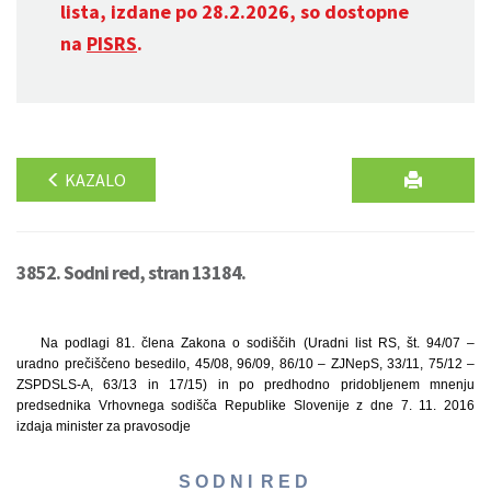
lista, izdane po 28.2.2026, so dostopne
na
PISRS
.
KAZALO
3852. Sodni red, stran 13184.
Na podlagi 81. člena Zakona o sodiščih (Uradni list RS, št. 94/07 –
uradno prečiščeno besedilo, 45/08, 96/09, 86/10 – ZJNepS, 33/11, 75/12 –
ZSPDSLS-A, 63/13 in 17/15) in po predhodno pridobljenem mnenju
predsednika Vrhovnega sodišča Republike Slovenije z dne 7. 11. 2016
izdaja minister za pravosodje
S O D N I R E D