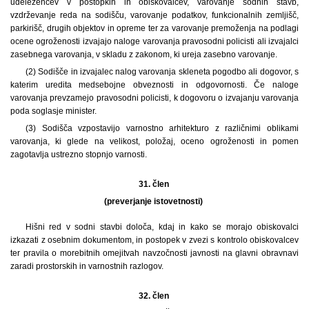
udeležencev v postopkih in obiskovalcev, varovanje sodnih stavb,
vzdrževanje reda na sodišču, varovanje podatkov, funkcionalnih zemljišč,
parkirišč, drugih objektov in opreme ter za varovanje premoženja na podlagi
ocene ogroženosti izvajajo naloge varovanja pravosodni policisti ali izvajalci
zasebnega varovanja, v skladu z zakonom, ki ureja zasebno varovanje.
(2) Sodišče in izvajalec nalog varovanja skleneta pogodbo ali dogovor, s
katerim uredita medsebojne obveznosti in odgovornosti. Če naloge
varovanja prevzamejo pravosodni policisti, k dogovoru o izvajanju varovanja
poda soglasje minister.
(3) Sodišča vzpostavijo varnostno arhitekturo z različnimi oblikami
varovanja, ki glede na velikost, položaj, oceno ogroženosti in pomen
zagotavlja ustrezno stopnjo varnosti.
31. člen
(preverjanje istovetnosti)
Hišni red v sodni stavbi določa, kdaj in kako se morajo obiskovalci
izkazati z osebnim dokumentom, in postopek v zvezi s kontrolo obiskovalcev
ter pravila o morebitnih omejitvah navzočnosti javnosti na glavni obravnavi
zaradi prostorskih in varnostnih razlogov.
32. člen