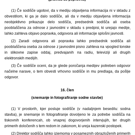
(1) Če sodišče ugotovi, da v mediju objavljena informacija ni v skladu z
obvestilom, ki ga je dalo sodišče, ali da v mediju objavljena informacija
neobjektivno prikazuje delo sodišča, predsednik sodišča ali oseba
pooblaščena za odnose z javnostmi v skladu s predpisi, ki urejajo medije,
lahko zahteva objavo popravka, odgovora ali informacije splošni javnosti.
(2) Zaradi odgovora ali popravka lahko predsednik sodišča ali
pooblaščena oseba za odnose z javnostmi pisno zahteva na vpogled tonske
in slikovne zapise oddaj, predvajanih na radiu, televiziji ali drugih
elektronskih medijih.
(3) Če sodišče oceni, da je glede poročanja medijev potreben odgovor
načelne narave, o tem obvesti vrhovno sodišče in mu predlaga, da pošlje
odgovor.
16. člen
(snemanje in fotografiranje sodne stavbe)
(1) V prostorih, kjer posluje sodišče (v nadaljnjem besedilu: sodna
stavba), je snemanje in fotografiranje dovoljeno le za potrebe sodišča na
tiskovnih konferencah, ob vnaprej dogovorjenih intervjujih, ter drugih
primerih določenih s tem redom in zakonom, ki ureja kazenski postopek.
(2) Direktor sodišča lahko izjemoma v posameznih obrazloženih primerih