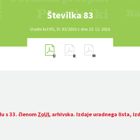
Številka 83
Uradni list RS, št. 83/2016 z dne 23. 12. 2016
du s 33. členom
ZoUL
arhivska. Izdaje uradnega lista, iz