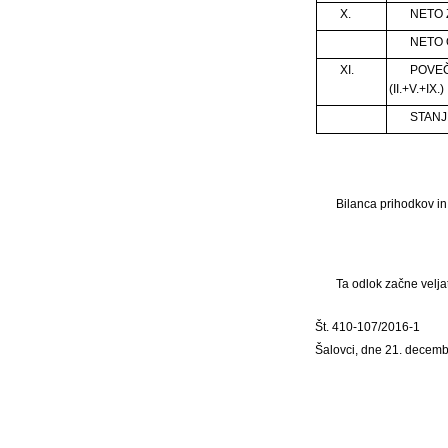
X.
NETO Z
NETO O
XI.
POVEČ
(II.+V.+IX.)
STANJ
Bilanca prihodkov in
Ta odlok začne velja
Št. 410-107/2016-1
Šalovci, dne 21. decem