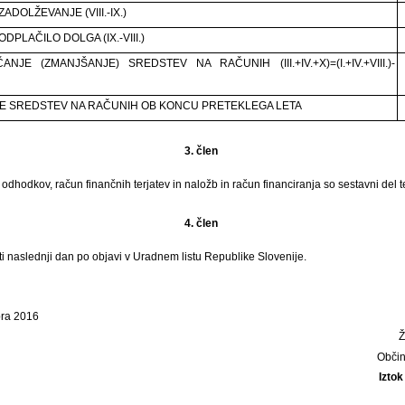
ADOLŽEVANJE (VIII.-IX.)
DPLAČILO DOLGA (IX.-VIII.)
ANJE (ZMANJŠANJE) SREDSTEV NA RAČUNIH (III.+IV.+X)=(I.+IV.+VIII.)-
E SREDSTEV NA RAČUNIH OB KONCU PRETEKLEGA LETA
3. člen
 odhodkov, račun finančnih terjatev in naložb in račun financiranja so sestavni del 
4. člen
ti naslednji dan po objavi v Uradnem listu Republike Slovenije.
bra 2016
Občin
Iztok