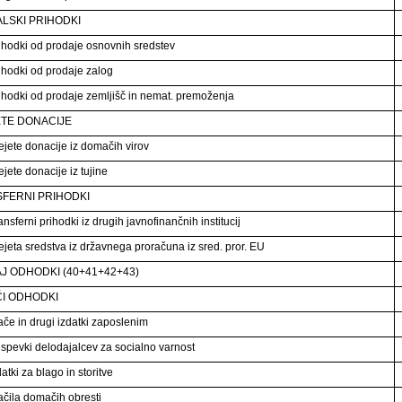
ALSKI PRIHODKI
ihodki od prodaje osnovnih sredstev
ihodki od prodaje zalog
ihodki od prodaje zemljišč in nemat. premoženja
TE DONACIJE
ejete donacije iz domačih virov
jete donacije iz tujine
FERNI PRIHODKI
nsferni prihodki iz drugih javnofinančnih institucij
ejeta sredstva iz državnega proračuna iz sred. pror. EU
J ODHODKI (40+41+42+43)
I ODHODKI
ače in drugi izdatki zaposlenim
ispevki delodajalcev za socialno varnost
atki za blago in storitve
ačila domačih obresti