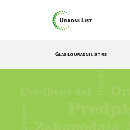
G
LASILO URADNI LIST RS