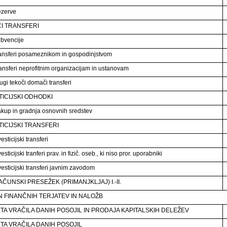
ezerve
I TRANSFERI
bvencije
ansferi posameznikom in gospodinjstvom
ansferi neprofitnim organizacijam in ustanovam
ugi tekoči domači transferi
TICIJSKI ODHODKI
kup in gradnja osnovnih sredstev
TICIJSKI TRANSFERI
esticijski transferi
esticijski tranferi prav. in fizič. oseb., ki niso pror. uporabniki
esticijski transferi javnim zavodom
ČUNSKI PRESEŽEK (PRIMANJKLJAJ) I.-II.
 FINANČNIH TERJATEV IN NALOŽB
TA VRAČILA DANIH POSOJIL IN PRODAJA KAPITALSKIH DELEŽEV
TA VRAČILA DANIH POSOJIL