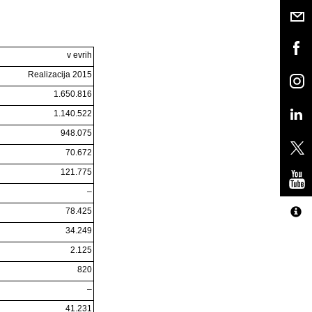
v evrih
Realizacija 2015
1.650.816
1.140.522
948.075
70.672
121.775
–
78.425
34.249
2.125
820
–
41.231