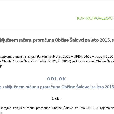
KOPIRAJ POVEZAVO
ključnem računu proračuna Občine Šalovci za leto 2015, 
 Zakona o javnih financah (Uradni list RS, št. 11/11 – UPB4, 14/13 – popr. in 101/1
 Statuta Občine Šalovci (Uradni list RS, št. 38/06) je Občinski svet Občine Šalov
jel
O D L O K
o zaključnem računu proračuna Občine Šalovci za leto 201
1. člen
prejme zaključni račun proračuna Občine Šalovci za leto 2015, ki zajema v
i.