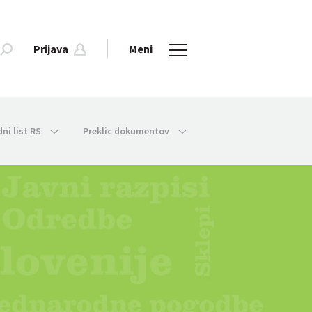
Prijava
Meni
dni list RS
Preklic dokumentov