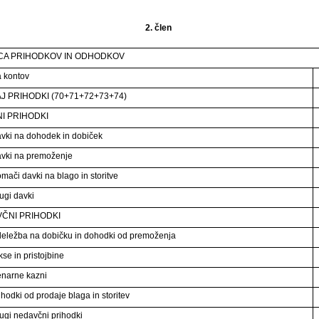
2. člen
CA PRIHODKOV IN ODHODKOV
 kontov
J PRIHODKI (70+71+72+73+74)
I PRIHODKI
vki na dohodek in dobiček
vki na premoženje
mači davki na blago in storitve
ugi davki
ČNI PRIHODKI
eležba na dobičku in dohodki od premoženja
se in pristojbine
narne kazni
ihodki od prodaje blaga in storitev
ugi nedavčni prihodki