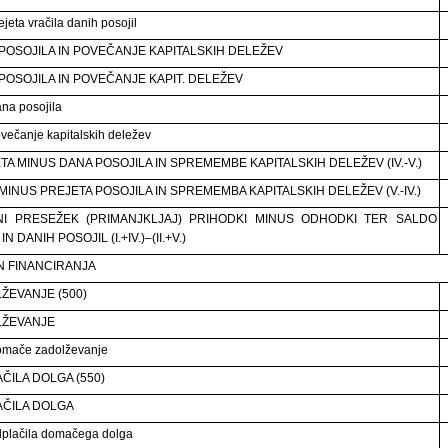
jeta vračila danih posojil
POSOJILA IN POVEČANJE KAPITALSKIH DELEŽEV
POSOJILA IN POVEČANJE KAPIT. DELEŽEV
na posojila
večanje kapitalskih deležev
TA MINUS DANA POSOJILA IN SPREMEMBE KAPITALSKIH DELEŽEV (IV.-V.)
MINUS PREJETA POSOJILA IN SPREMEMBA KAPITALSKIH DELEŽEV (V.-IV.)
NI PRESEŽEK (PRIMANJKLJAJ) PRIHODKI MINUS ODHODKI TER SALDO
N DANIH POSOJIL (I.+IV.)–(II.+V.)
 FINANCIRANJA
ŽEVANJE (500)
LŽEVANJE
omače zadolževanje
ČILA DOLGA (550)
ČILA DOLGA
plačila domačega dolga