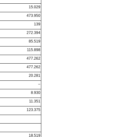
15.029
473.950
139
272.394
85.519
115.898
477.262
477.262
20.281
–
8.930
11.351
123.375
18.519