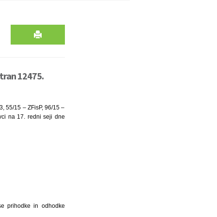
stran 12475.
3, 55/15 – ZFisP, 96/15 –
ci na 17. redni seji dne
5
se prihodke in odhodke