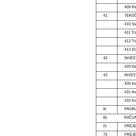
409 R
41
TEKOČ
410 Su
411 Tr
412 Tr
413 Dr
42
INVES
420 Na
43
INVES
430 Inv
431 Inv
432 Inv
III.
PRORA
B)
RAČUN
IV.
PREJE
75
PREJE