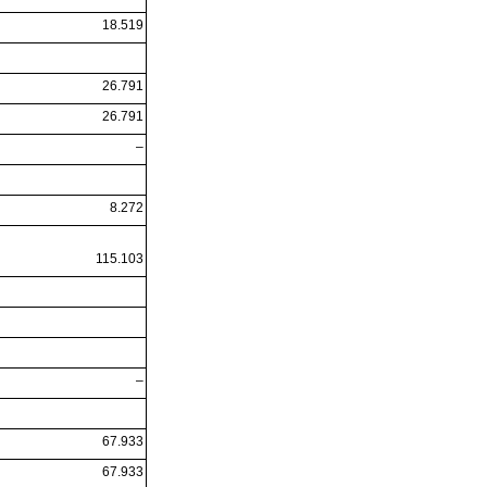
18.519
26.791
26.791
–
8.272
115.103
–
67.933
67.933