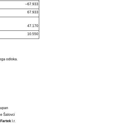
–67.933
67.933
47.170
10.550
tega odloka.
Župan
e Šalovci
 Fartek
l.r.