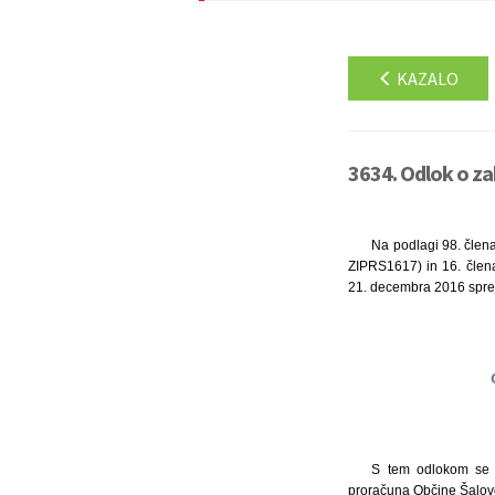
KAZALO
3634. Odlok o za
Na podlagi 98. člena
ZIPRS1617) in 16. člena
21. decembra 2016 spre
S tem odlokom se s
proračuna Občine Šalovc