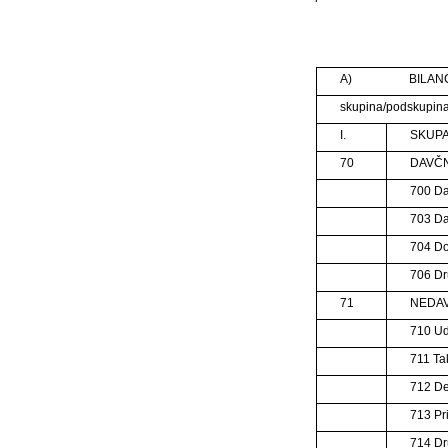
A)
BILAN
skupina/podskupina
I.
SKUPA
70
DAVČN
700 Da
703 Da
704 Do
706 Dr
71
NEDAV
710 Ud
711 Tak
712 De
713 Pr
714 Dr