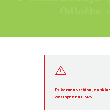
Prikazana vsebina je v skla
dostopne na
PISRS
.