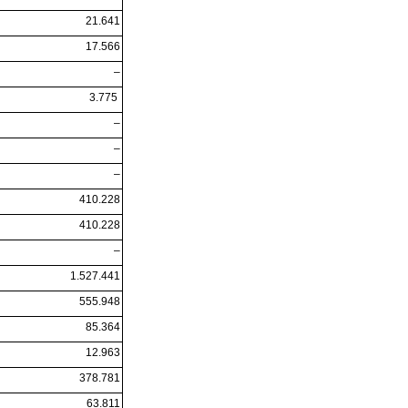
21.641
17.566
–
3.775
–
–
–
410.228
410.228
–
1.527.441
555.948
85.364
12.963
378.781
63.811