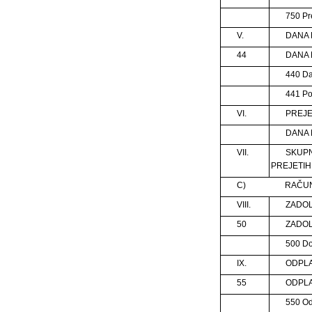
750 Pre
V.
DANA 
44
DANA 
440 Da
441 Po
VI.
PREJE
DANA 
VII.
SKUP
PREJETIH I
C)
RAČUN
VIII.
ZADOL
50
ZADO
500 D
IX.
ODPLA
55
ODPLA
550 Od