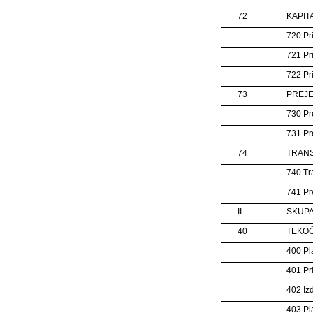
72
KAPIT
720 Pr
721 Pr
722 Pr
73
PREJE
730 Pr
731 Pre
74
TRANS
740 Tra
741 Pr
II.
SKUPA
40
TEKOČ
400 Pl
401 Pr
402 Izd
403 Pl