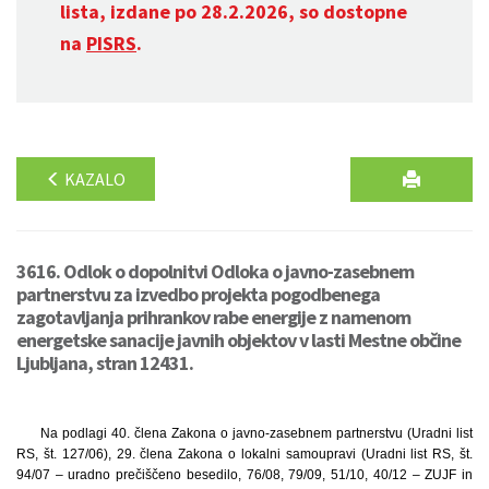
lista, izdane po 28.2.2026, so dostopne
na
PISRS
.
KAZALO
3616. Odlok o dopolnitvi Odloka o javno-zasebnem
partnerstvu za izvedbo projekta pogodbenega
zagotavljanja prihrankov rabe energije z namenom
energetske sanacije javnih objektov v lasti Mestne občine
Ljubljana, stran 12431.
Na podlagi 40. člena Zakona o javno-zasebnem partnerstvu (Uradni list
RS, št. 127/06), 29. člena Zakona o lokalni samoupravi (Uradni list RS, št.
94/07 – uradno prečiščeno besedilo, 76/08, 79/09, 51/10, 40/12 – ZUJF in