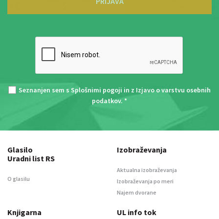
PRIJAVA
Seznanjen sem s
Splošnimi pogoji
in z
Izjavo o varstvu osebnih
podatkov
. *
Glasilo
Izobraževanja
Uradni list RS
Aktualna izobraževanja
O glasilu
Izobraževanja po meri
Najem dvorane
Knjigarna
UL info tok