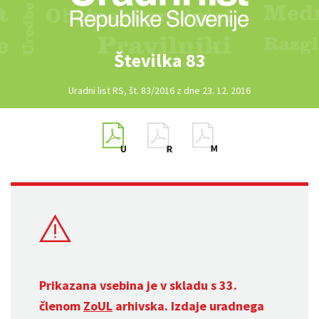
Številka 83
Uradni list RS, št. 83/2016 z dne 23. 12. 2016
Prikazana vsebina je v skladu s 33.
členom
ZoUL
arhivska. Izdaje uradnega