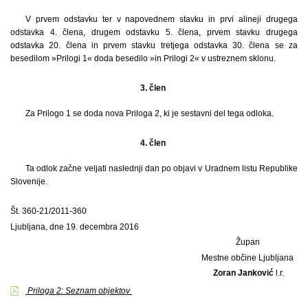
V prvem odstavku ter v napovednem stavku in prvi alineji drugega
odstavka 4. člena, drugem odstavku 5. člena, prvem stavku drugega
odstavka 20. člena in prvem stavku tretjega odstavka 30. člena se za
besedilom »Prilogi 1« doda besedilo »in Prilogi 2« v ustreznem sklonu.
3. člen
Za Prilogo 1 se doda nova Priloga 2, ki je sestavni del tega odloka.
4. člen
Ta odlok začne veljati naslednji dan po objavi v Uradnem listu Republike
Slovenije.
Št. 360-21/2011-360
Ljubljana, dne 19. decembra 2016
Župan
Mestne občine Ljubljana
Zoran Janković
l.r.
Priloga 2: Seznam objektov