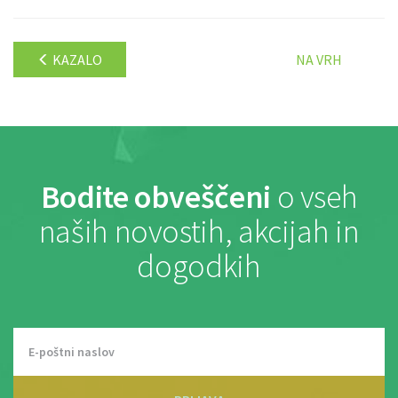
KAZALO
NA VRH
Bodite obveščeni
o vseh
naših novostih, akcijah in
dogodkih