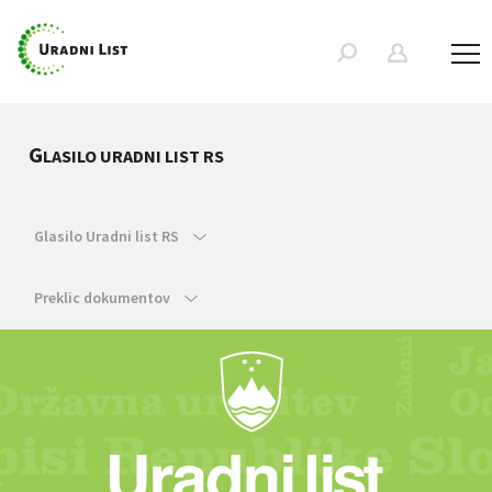
G
LASILO URADNI LIST RS
Glasilo Uradni list RS
Preklic dokumentov