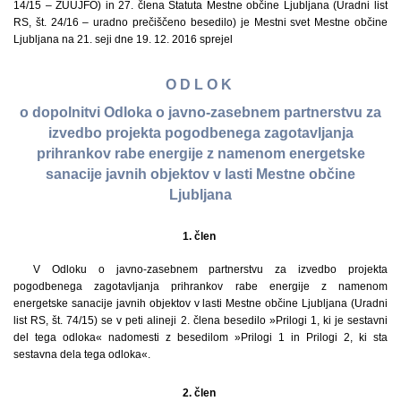
14/15 – ZUUJFO) in 27. člena Statuta Mestne občine Ljubljana (Uradni list
RS, št. 24/16 – uradno prečiščeno besedilo) je Mestni svet Mestne občine
Ljubljana na 21. seji dne 19. 12. 2016 sprejel
O D L O K
o dopolnitvi Odloka o javno-zasebnem partnerstvu za
izvedbo projekta pogodbenega zagotavljanja
prihrankov rabe energije z namenom energetske
sanacije javnih objektov v lasti Mestne občine
Ljubljana
1. člen
V Odloku o javno-zasebnem partnerstvu za izvedbo projekta
pogodbenega zagotavljanja prihrankov rabe energije z namenom
energetske sanacije javnih objektov v lasti Mestne občine Ljubljana (Uradni
list RS, št. 74/15) se v peti alineji 2. člena besedilo »Prilogi 1, ki je sestavni
del tega odloka« nadomesti z besedilom »Prilogi 1 in Prilogi 2, ki sta
sestavna dela tega odloka«.
2. člen