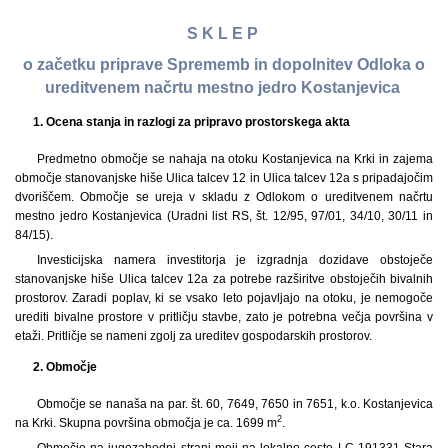
S K L E P
o začetku priprave Sprememb in dopolnitev Odloka o
ureditvenem načrtu mestno jedro Kostanjevica
1. Ocena stanja in razlogi za pripravo prostorskega akta
Predmetno območje se nahaja na otoku Kostanjevica na Krki in zajema
območje stanovanjske hiše Ulica talcev 12 in Ulica talcev 12a s pripadajočim
dvoriščem. Območje se ureja v skladu z Odlokom o ureditvenem načrtu
mestno jedro Kostanjevica (Uradni list RS, št. 12/95, 97/01, 34/10, 30/11 in
84/15).
Investicijska namera investitorja je izgradnja dozidave obstoječe
stanovanjske hiše Ulica talcev 12a za potrebe razširitve obstoječih bivalnih
prostorov. Zaradi poplav, ki se vsako leto pojavljajo na otoku, je nemogoče
urediti bivalne prostore v pritličju stavbe, zato je potrebna večja površina v
etaži. Pritličje se nameni zgolj za ureditev gospodarskih prostorov.
2. Območje
Območje se nanaša na par. št. 60, 7649, 7650 in 7651, k.o. Kostanjevica
2
na Krki. Skupna površina območja je ca. 1699 m
.
Območje na jugozahodni strani meji na lokalno cesto LC 191331 Stara