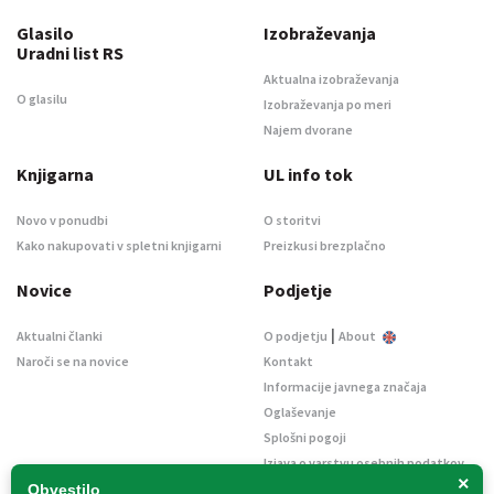
Glasilo
Izobraževanja
Uradni list RS
Aktualna izobraževanja
O glasilu
Izobraževanja po meri
Najem dvorane
Knjigarna
UL info tok
Novo v ponudbi
O storitvi
Kako nakupovati v spletni knjigarni
Preizkusi brezplačno
Novice
Podjetje
|
Aktualni članki
O podjetju
About
Naroči se na novice
Kontakt
Informacije javnega značaja
Oglaševanje
Splošni pogoji
Izjava o varstvu osebnih podatkov
×
E-dražbe
Obvestilo