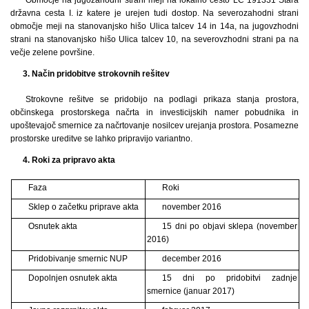
državna cesta I. iz katere je urejen tudi dostop. Na severozahodni strani
območje meji na stanovanjsko hišo Ulica talcev 14 in 14a, na jugovzhodni
strani na stanovanjsko hišo Ulica talcev 10, na severovzhodni strani pa na
večje zelene površine.
3. Način pridobitve strokovnih rešitev
Strokovne rešitve se pridobijo na podlagi prikaza stanja prostora,
občinskega prostorskega načrta in investicijskih namer pobudnika in
upoštevajoč smernice za načrtovanje nosilcev urejanja prostora. Posamezne
prostorske ureditve se lahko pripravijo variantno.
4. Roki za pripravo akta
Faza
Roki
Sklep o začetku priprave akta
november 2016
Osnutek akta
15 dni po objavi sklepa (november
2016)
Pridobivanje smernic NUP
december 2016
Dopolnjen osnutek akta
15 dni po pridobitvi zadnje
smernice (januar 2017)