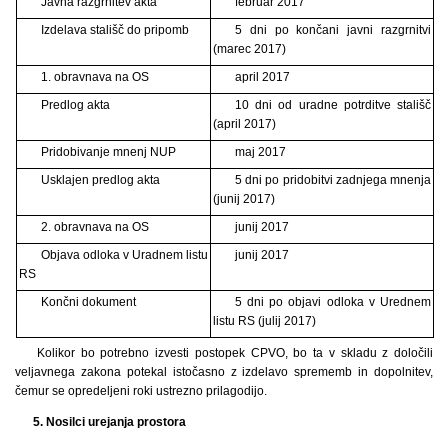
Javna razgrnitev akta
februar 2017
Izdelava stališč do pripomb
5 dni po končani javni razgrnitvi
(marec 2017)
1. obravnava na OS
april 2017
Predlog akta
10 dni od uradne potrditve stališč
(april 2017)
Pridobivanje mnenj NUP
maj 2017
Usklajen predlog akta
5 dni po pridobitvi zadnjega mnenja
(junij 2017)
2. obravnava na OS
junij 2017
Objava odloka v Uradnem listu
junij 2017
RS
Končni dokument
5 dni po objavi odloka v Urednem
listu RS (julij 2017)
Kolikor bo potrebno izvesti postopek CPVO, bo ta v skladu z določili
veljavnega zakona potekal istočasno z izdelavo sprememb in dopolnitev,
čemur se opredeljeni roki ustrezno prilagodijo.
5. Nosilci urejanja prostora