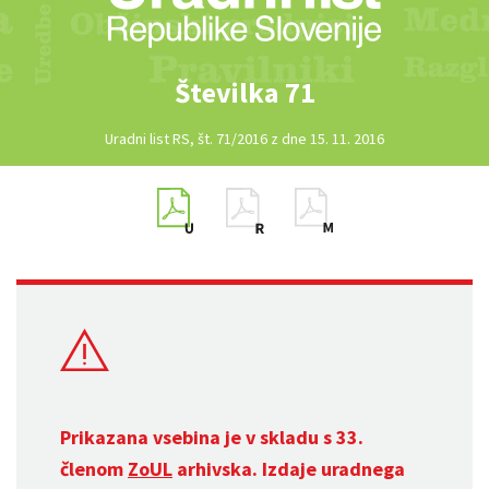
Številka 71
Uradni list RS, št. 71/2016 z dne 15. 11. 2016
Prikazana vsebina je v skladu s 33.
členom
ZoUL
arhivska. Izdaje uradnega