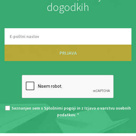
dogodkih
PRIJAVA
Seznanjen sem s
Splošnimi pogoji
in z
Izjavo o varstvu osebnih
podatkov
. *