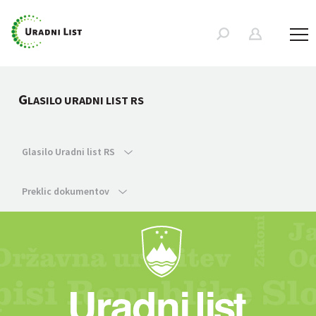
G
LASILO URADNI LIST RS
Glasilo Uradni list RS
Preklic dokumentov