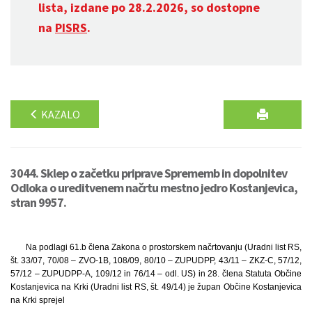
lista, izdane po 28.2.2026, so dostopne
na
PISRS
.
KAZALO
3044. Sklep o začetku priprave Sprememb in dopolnitev
Odloka o ureditvenem načrtu mestno jedro Kostanjevica,
stran 9957.
Na podlagi 61.b člena Zakona o prostorskem načrtovanju (Uradni list RS,
št. 33/07, 70/08 – ZVO-1B, 108/09, 80/10 – ZUPUDPP, 43/11 – ZKZ-C, 57/12,
57/12 – ZUPUDPP-A, 109/12 in 76/14 – odl. US) in 28. člena Statuta Občine
Kostanjevica na Krki (Uradni list RS, št. 49/14) je župan Občine Kostanjevica
na Krki sprejel