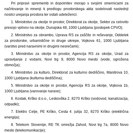
Pri pripravi sprememb in dopolnitev morajo s svojimi smernicami za
načrtovanje in mnenji k predlogu prostorskega akta sodelovati naslednji
nosilci urejanja prostora ter ostali udeleženci:
1. Ministrstvo za okolje in prostor, Direktorat za okolje, Sektor za celovito
presojo vplivov na okolje, Dunajska 48, 1000 Ljubljana (postopek CPVO);
2. Ministrstvo za obrambo, Uprava RS za zaščito in reševanje, Oddelek
za prostorske, urbanistične in druge ukrepe, Vojkova 61, 1000 Ljubljana
(varstvo pred naravnimi in drugimi nesrečami);
3. Ministrstvo za okolje in prostor, Agencija RS za okolje, Urad za
upravljanje z vodami, Novi trg 9, 8000 Novo mesto (vode, ogrožena
območja);
4. Ministrstvo za kulturo, Direktorat za kulturno dediščino, Maistrova 10,
1000 Ljubljana (kulturna dediščina);
5. Ministrstvo za okolje in prostor, Agencija RS za okolje, Vojkova 1b,
1000 Ljubljana (varovanje narave);
6. Kostak, Krško d.o.o., Leskovška 2, 8270 Krško (vodovod, kanalizacija,
odpadki);
7. Elektro Celje, PE Krško, Cesta 4. julija 32, 8270 Krško (električna
energija);
8. Telekom Slovenije, RE TK omrežja Zahod, Novi trg 7a, 8000 Novo
mesto (telekomunikacije);