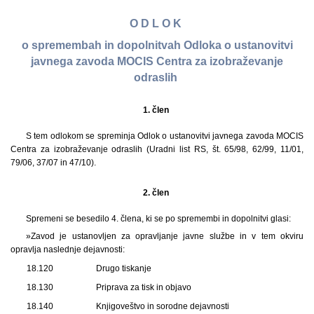
O D L O K
o spremembah in dopolnitvah Odloka o ustanovitvi
javnega zavoda MOCIS Centra za izobraževanje
odraslih
1. člen
S tem odlokom se spreminja Odlok o ustanovitvi javnega zavoda MOCIS
Centra za izobraževanje odraslih (Uradni list RS, št. 65/98, 62/99, 11/01,
79/06, 37/07 in 47/10).
2. člen
Spremeni se besedilo 4. člena, ki se po spremembi in dopolnitvi glasi:
»Zavod je ustanovljen za opravljanje javne službe in v tem okviru
opravlja naslednje dejavnosti:
18.120
Drugo tiskanje
18.130
Priprava za tisk in objavo
18.140
Knjigoveštvo in sorodne dejavnosti