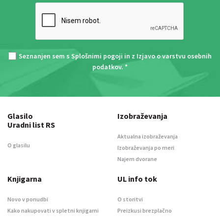
Seznanjen sem s
Splošnimi pogoji
in z
Izjavo o varstvu osebnih
podatkov
. *
Glasilo
Izobraževanja
Uradni list RS
Aktualna izobraževanja
O glasilu
Izobraževanja po meri
Najem dvorane
Knjigarna
UL info tok
Novo v ponudbi
O storitvi
Kako nakupovati v spletni knjigarni
Preizkusi brezplačno