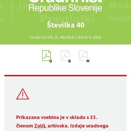
Številka 40
Uradni list RS, št. 40/2016 z dne 6. 6. 2016
Prikazana vsebina je v skladu s 33.
členom
ZoUL
arhivska. Izdaje uradnega