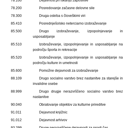
78.100
Dejavnost pri iskanju zaposlitve
78.200
Posredovanje začasne delovne sile
78.300
Druga oskrba s človeškimi viri
85.410
Posrednješolsko neterciarno izobraževanje
85.500
Drugo izobraževanje, izpopolnjevanje in
usposabljanje
85.510
Izobraževanje, izpopolnjevanje in usposabljanje na
področju športa in rekreacije
85.520
Izobraževanje, izpopolnjevanje in usposabljanje na
področju kulture in umetnosti
85.600
Pomožne dejavnosti za izobraževanje
88.109
Drugo socialno varstvo brez nastanitve za starejše in
invalidne osebe
88.999
Drugo drugje nerazvrščeno socialno varstvo brez
nastanitve
90.040
Obratovanje objektov za kulturne prireditve
91.011
Dejavnost knjižnic
91.012
Dejavnost arhivov
93.299
Druge nerazvrščene dejavnosti za prosti čas