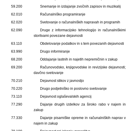
59.200
Snemanje in izdajanje zvočnih zapisov in muzikalij
62.010
Računalniško programiranje
62.020
Svetovanje o računalniških napravah in programih
62.090
Druge z informacijsko tehnologijo in računalniškimi
storitvami povezane dejavnosti
63.110
Obdelovanje podatkov in s tem povezanih dejavnosti
63.990
Drugo informiranje
68.200
Oddajanje lastnih in najetih nepremičnin v zakup
69.200
Računovodsko, knjigovodske in revizijske dejavnosti;
davčno svetovanje
70.210
Dejavnost stikov z javnostjo
70.220
Drugo podjetniško in poslovno svetovanje
73.110
Dejavnost oglaševalskih agencij
77.290
Dajanje drugih izdelkov za široko rabo v najem in
zakup
77.330
Dajanje pisarniške opreme in računalniških naprav v
najem in zakup