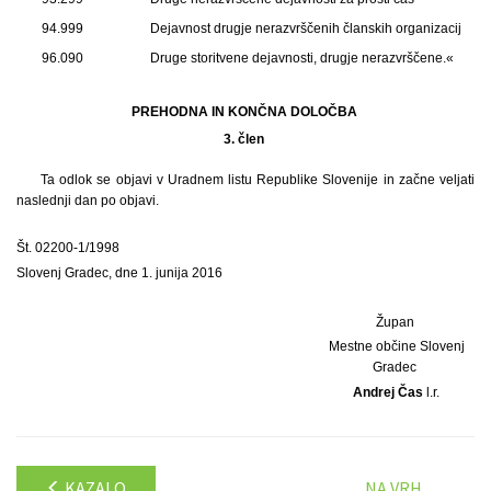
94.999
Dejavnost drugje nerazvrščenih članskih organizacij
96.090
Druge storitvene dejavnosti, drugje nerazvrščene.«
PREHODNA IN KONČNA DOLOČBA
3. člen
Ta odlok se objavi v Uradnem listu Republike Slovenije in začne veljati
naslednji dan po objavi.
Št. 02200-1/1998
Slovenj Gradec, dne 1. junija 2016
Župan
Mestne občine Slovenj
Gradec
Andrej Čas
l.r.
KAZALO
NA VRH