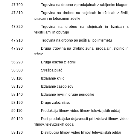
47.790
Trgovina na drobno v prodajalnah z rabljenim blagom
47.810
Trgovina na drobno na stojnicah in tržnicah z živili,
pijačami in tobačnimi izdelki
47.820
Trgovina na drobno na stojnicah in tržnicah s
tekstilijami in obutvijo
47.910
Trgovina na drobno po pošti ali po internetu
47.990
Druga trgovina na drobno zunaj prodajaln, stojnic in
tržnic
56.290
Druga oskrba z jedmi
56.300
Strežba pijač
58.110
Izdajanje knjig
58.130
Izdajanje časopisov
58.140
Izdajanje revij in druge periodike
58.190
Drugo založništvo
59.110
Produkcija filmov, video filmov, televizijskih oddaj
59.120
Post produkcijske dejavnosti pri izdelavi filmov, video
filmov, televizijskih oddaj
59.130
Distribucija filmov, video filmov, televizijskih oddaj