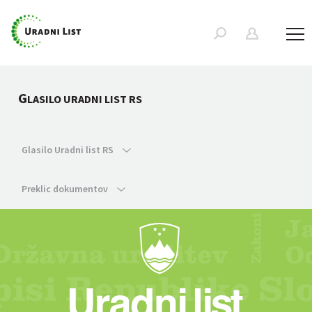
G
LASILO URADNI LIST RS
Glasilo Uradni list RS
Preklic dokumentov