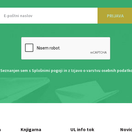
PRIJAVA
Seznanjen sem s
Splošnimi pogoji
in z
Izjavo o varstvu osebnih podatk
a
Knjigarna
UL info tok
Novi