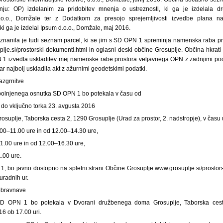
nju: OP) izdelanim za pridobitev mnenja o ustreznosti, ki ga je izdelala d
 d.o.o., Domžale ter z Dodatkom za presojo sprejemljivosti izvedbe plana 
ki ga je izdelal Ipsum d.o.o., Domžale, maj 2016.
nanila je tudi seznam parcel, ki se jim s SD OPN 1 spreminja namenska raba pro
plje.si/prostorski-dokumenti.html in oglasni deski občine Grosuplje. Občina hkrati
1 izvedla uskladitev mej namenske rabe prostora veljavnega OPN z zadnjimi pod
kar najbolj uskladila akt z ažurnimi geodetskimi podatki.
razgrnitve
polnjenega osnutka SD OPN 1 bo potekala v času od
6 do vključno torka 23. avgusta 2016
osuplje, Taborska cesta 2, 1290 Grosuplje (Urad za prostor, 2. nadstropje), v času u
.00–11.00 ure in od 12.00–14.30 ure,
1.00 ure in od 12.00–16.30 ure,
.00 ure.
, bo javno dostopno na spletni strani Občine Grosuplje www.grosuplje.si/prostors
uradnih ur.
 obravnave
D OPN 1 bo potekala v Dvorani družbenega doma Grosuplje, Taborska cesta
16 ob 17.00 uri.