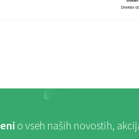
Dušan
Direktor 
eni
o vseh naših novostih, akci