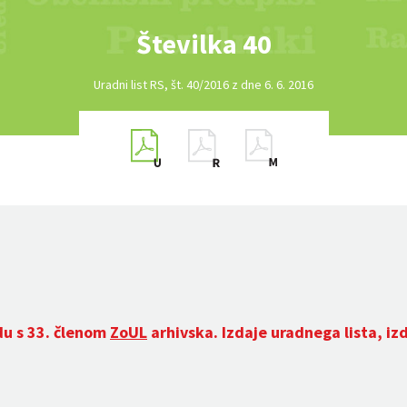
Številka 40
Uradni list RS, št. 40/2016 z dne 6. 6. 2016
du s 33. členom
ZoUL
arhivska. Izdaje uradnega lista, iz