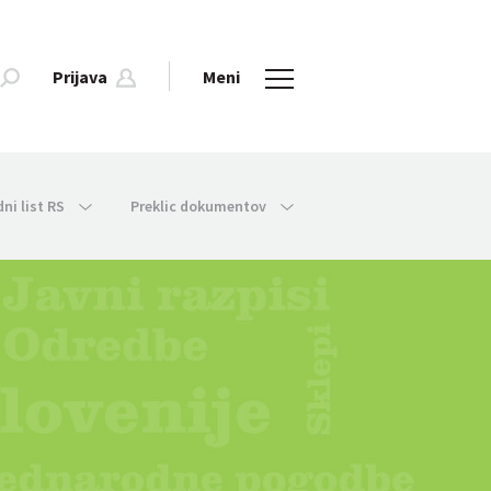
Prijava
Meni
dni list RS
Preklic dokumentov