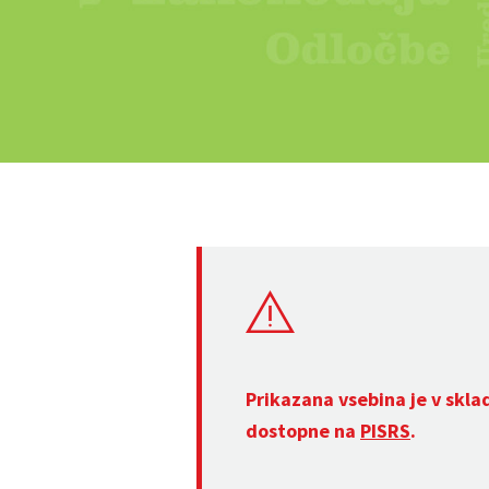
Prikazana vsebina je v skla
dostopne na
PISRS
.