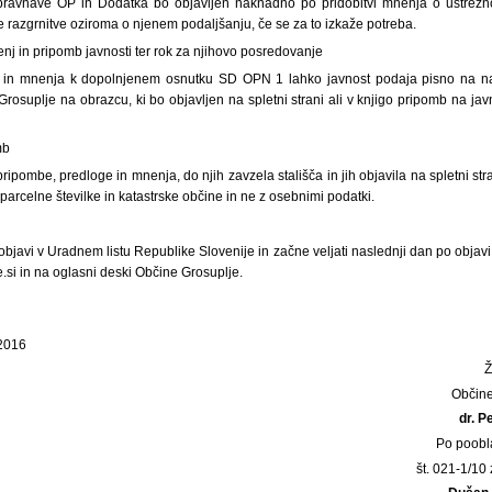
obravnave OP in Dodatka bo objavljen naknadno po pridobitvi mnenja o ustrezno
 razgrnitve oziroma o njenem podaljšanju, če se za to izkaže potreba.
nj in pripomb javnosti ter rok za njihovo posredovanje
 in mnenja k dopolnjenem osnutku SD OPN 1 lahko javnost podaja pisno na na
rosuplje na obrazcu, ki bo objavljen na spletni strani ali v knjigo pripomb na javn
mb
ripombe, predloge in mnenja, do njih zavzela stališča in jih objavila na spletni str
parcelne številke in katastrske občine in ne z osebnimi podatki.
bjavi v Uradnem listu Republike Slovenije in začne veljati naslednji dan po objavi,
si in na oglasni deski Občine Grosuplje.
 2016
Občine
dr. P
Po poobl
št. 021-1/10