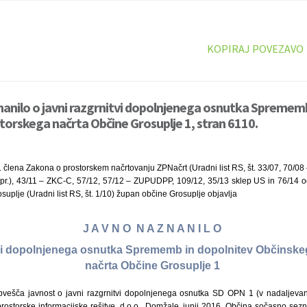
KOPIRAJ POVEZAVO
anilo o javni razgrnitvi dopolnjenega osnutka Sprememb
orskega načrta Občine Grosuplje 1, stran 6110.
. člena Zakona o prostorskem načrtovanju ZPNačrt (Uradni list RS, št. 33/07, 70/0
.), 43/11 – ZKC-C, 57/12, 57/12 – ZUPUDPP, 109/12, 35/13 sklep US in 76/14 od
suplje (Uradni list RS, št. 1/10) župan občine Grosuplje objavlja
J A V N O N A Z N A N I L O
tvi dopolnjenega osnutka Sprememb in dopolnitev Občinsk
načrta Občine Grosuplje 1
bvešča javnost o javni razgrnitvi dopolnjenega osnutka SD OPN 1 (v nadaljevan
rostorske informacijske rešitve, d.o.o., Domžale, junij 2016. Občina sočasno sez