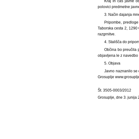
Kraj in čas javne 
polovici predmetne javne
3. Način dajanja mne
Pripombe, predloge
Taborska cesta 2, 1290 G
razgrnitve.
4. Stališča do pripo
Občina bo preučila p
objavljena le z navedbo 
5. Objava
Javno naznanilo se o
Grosuplje www.grosuplje.
Št. 3505-0003/2012
Grosuplje, dne 3. junija