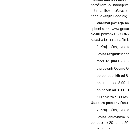
poročilom (v nadaljeva
informacijske rešitve
nadaljevanju: Dodatek), 
Predmet javnega naz
spletni strani www.grosu
okviru postopka SD OPN 
katastra ter na ta način 
1. Kraj in čas javne 
Javna razgrnitev do
torka 14. junija 201
v prostorih Občine Gr
ob ponedeljkih od 8
ob sredah od 8.00–1
ob petkih od 8.00–11
Gradivo za SD OPN 1
Uradu za prostor v času 
2. Kraj in čas javne
Javna obravnava S
ponedeljek 20. junija 20