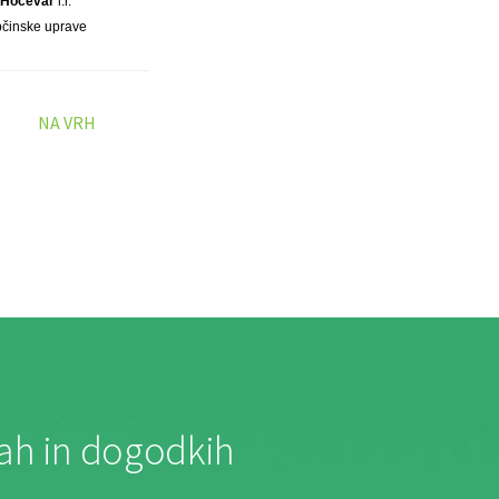
 Hočevar
l.r.
občinske uprave
NA VRH
jah in dogodkih