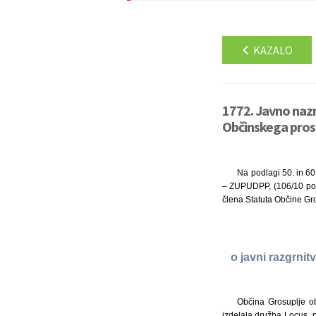
KAZALO
1772. Javno nazn
Občinskega prost
Na podlagi 50. in 60
– ZUPUDPP, (106/10 popr
člena Statuta Občine Gro
o javni razgrni
Občina Grosuplje o
izdelala družba Locus, p