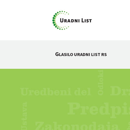
G
LASILO URADNI LIST RS