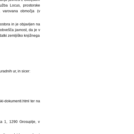
ružba Locus, prostorske
na varovana območja (v
stora in je objavljen na
 obvešča javnost, da je v
atki zemljiško knjižnega
radnih ur, in sicer:
ki-dokumenti.html ter na
 1, 1290 Grosuplje, v