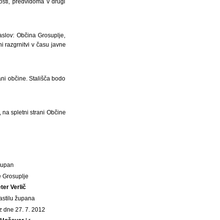
sti, predvidoma v drugi
slov: Občina Grosuplje,
i razgrnitvi v času javne
ani občine. Stališča bodo
 na spletni strani Občine
Župan
 Grosuplje
eter Verlič
astilu župana
 z dne 27. 7. 2012