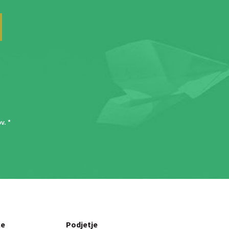
ov
. *
ce
Podjetje