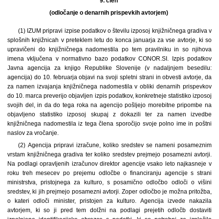
9. člen
(odločanje o denarnih prispevkih avtorjem)
(1) IZUM pripravi izpise podatkov o številu izposoj knjižničnega gradiva v
splošnih knjižnicah v preteklem letu do konca januarja za vse avtorje, ki so
upravičeni do knjižničnega nadomestila po tem pravilniku in so njihova
imena vključena v normativno bazo podatkov CONOR.SI. Izpis podatkov
Javna agencija za knjigo Republike Slovenije (v nadaljnjem besedilu:
agencija) do 10. februarja objavi na svoji spletni strani in obvesti avtorje, da
za namen izvajanja knjižničnega nadomestila v obliki denarnih prispevkov
do 10. marca preverijo objavljen izpis podatkov, konkretneje statistiko izposoj
svojih del, in da do tega roka na agencijo pošljejo morebitne pripombe na
objavljeno statistiko izposoj skupaj z dokazili ter za namen izvedbe
knjižničnega nadomestila iz tega člena sporočijo svoje polno ime in poštni
naslov za vročanje.
(2) Agencija pripravi izračune, koliko sredstev se nameni posameznim
vrstam knjižničnega gradiva ter koliko sredstev prejmejo posamezni avtorji.
Na podlagi opravljenih izračunov direktor agencije vsako leto najkasneje v
roku treh mesecev po prejemu odločbe o financiranju agencije s strani
ministrstva, pristojnega za kulturo, s posamično odločbo odloči o višini
sredstev, ki jih prejmejo posamezni avtorji. Zoper odločbo je možna pritožba,
o kateri odloči minister, pristojen za kulturo. Agencija izvede nakazila
avtorjem, ki so ji pred tem dolžni na podlagi prejetih odločb dostaviti