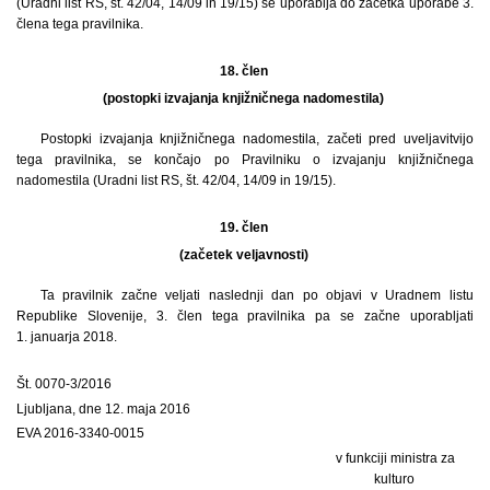
(Uradni list RS, št. 42/04, 14/09 in 19/15) se uporablja do začetka uporabe 3.
člena tega pravilnika.
18. člen
(postopki izvajanja knjižničnega nadomestila)
Postopki izvajanja knjižničnega nadomestila, začeti pred uveljavitvijo
tega pravilnika, se končajo po Pravilniku o izvajanju knjižničnega
nadomestila (Uradni list RS, št. 42/04, 14/09 in 19/15).
19. člen
(začetek veljavnosti)
Ta pravilnik začne veljati naslednji dan po objavi v Uradnem listu
Republike Slovenije, 3. člen tega pravilnika pa se začne uporabljati
1. januarja 2018.
Št. 0070-3/2016
Ljubljana, dne 12. maja 2016
EVA 2016-3340-0015
v funkciji ministra za
kulturo