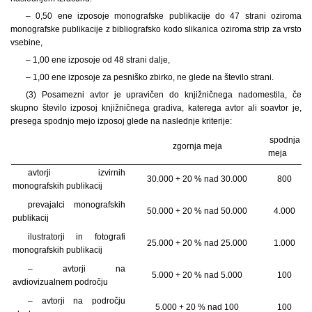
– 0,50 ene izposoje monografske publikacije do 47 strani oziroma
monografske publikacije z bibliografsko kodo slikanica oziroma strip za vrsto
vsebine,
– 1,00 ene izposoje od 48 strani dalje,
– 1,00 ene izposoje za pesniško zbirko, ne glede na število strani.
(3) Posamezni avtor je upravičen do knjižničnega nadomestila, če
skupno število izposoj knjižničnega gradiva, katerega avtor ali soavtor je,
presega spodnjo mejo izposoj glede na naslednje kriterije:
spodnja
zgornja meja
meja
avtorji izvirnih
30.000 + 20 % nad 30.000
800
monografskih publikacij
prevajalci monografskih
50.000 + 20 % nad 50.000
4.000
publikacij
ilustratorji in fotografi
25.000 + 20 % nad 25.000
1.000
monografskih publikacij
– avtorji na
5.000 + 20 % nad 5.000
100
avdiovizualnem področju
– avtorji na področju
5.000 + 20 % nad 100
100