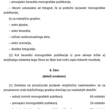
– prevajalec besedila monografske publikacije,
– likovni ustvarjalec ali fotograf, če je pretežni (so)avtor monografske
publikacije;
b) za neknjižno gradivo:
– avtor glasbe,
– avtor besedila,
– režiser avdiovizualnega dela,
– avtor scenarija,
– direktor fotografije.
(2) Kot besedilo monografske publikacije iz prve alineje točke a)
prejšnjega odstavka tega člena se šteje tudi notni zapis tiskanih muzikalij.
6. člen
(deleži sredstev)
(1) Sredstva na proračunski postavki »knjižnično nadomestilo« se za
posamezno vrsto knjižničnega gradiva določajo po naslednjih deležih:
– avtorji izvirnih monografskih publikacij
60-odstotni
– prevajalci monografskih publikacij
20-odstotni