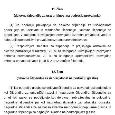
11. člen
(delovne štipendije za ustvarjalnost na področju prevajanja)
(1)
Na področju prevajanja se delovne štipendije za ustvarjalnost
podeljujejo kot delovne in rezidenčne štipendije. Delovne štipendije se
podeljujejo v kategoriji »uveljavljeni prevajalec oziroma prevodoslovec« in
kategoriji »perspektivni prevajalec oziroma prevodoslovec«.
(2) Razpoložljiva sredstva za štipendije iz prejšnjega odstavka se
okvirno porazdelijo v razmerju 70 % za kategorijo »uveljavljeni prevajalec
oziroma prevodoslovec«, 20 % za kategorijo »perspektivni prevajalec
oziroma prevodoslovec« in 10 % za rezidenčne štipendije.
12. člen
(delovne štipendije za ustvarjalnost na področju glasbe)
(1)
Na področju glasbe se delovne štipendije za ustvarjalnost podeljujejo
kot štipendije za umetniški razvoj in nagradne štipendije. Štipendije za
umetniški razvoj se podeljujejo kot delovne, izobraževalne in potovalne,
nagradne štipendije pa kot nagradna štipendija za vrhunske dosežke,
nagradna štipendija za najboljšo skladbo na področju popularne glasbe in
nagradna štipendija za najboljšo skladbo na področju jazz glasbe.