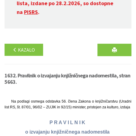
lista, izdane po 28.2.2026, so dostopne
na
PISRS
.
KAZALO
1632. Pravilnik o izvajanju knjižničnega nadomestila, stran
5663.
Na podlagi osmega odstavka 56. člena Zakona o knjižničarstvu (Uradni
list RS, št. 87/01, 96/02 – ZUJIK in 92/15) minister, pristojen za kulturo, izdaja
P R A V I L N I K
o izvajanju knjižničnega nadomestila