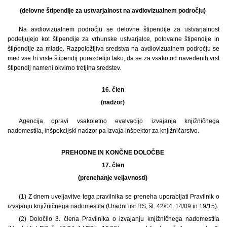
(delovne štipendije za ustvarjalnost na avdiovizualnem področju)
Na avdiovizualnem področju se delovne štipendije za ustvarjalnost
podeljujejo kot štipendije za vrhunske ustvarjalce, potovalne štipendije in
štipendije za mlade. Razpoložljiva sredstva na avdiovizualnem področju se
med vse tri vrste štipendij porazdelijo tako, da se za vsako od navedenih vrst
štipendij nameni okvirno tretjina sredstev.
16. člen
(nadzor)
Agencija opravi vsakoletno evalvacijo izvajanja knjižničnega
nadomestila, inšpekcijski nadzor pa izvaja inšpektor za knjižničarstvo.
PREHODNE IN KONČNE DOLOČBE
17. člen
(prenehanje veljavnosti)
(1)
Z dnem uveljavitve tega pravilnika se preneha uporabljati Pravilnik o
izvajanju knjižničnega nadomestila (Uradni list RS, št. 42/04, 14/09 in 19/15).
(2) Določilo 3. člena Pravilnika o izvajanju knjižničnega nadomestila