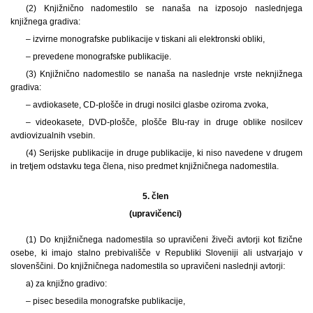
(2) Knjižnično nadomestilo se nanaša na izposojo naslednjega
knjižnega gradiva:
– izvirne monografske publikacije v tiskani ali elektronski obliki,
– prevedene monografske publikacije.
(3) Knjižnično nadomestilo se nanaša na naslednje vrste neknjižnega
gradiva:
– avdiokasete, CD-plošče in drugi nosilci glasbe oziroma zvoka,
– videokasete, DVD-plošče, plošče Blu-ray in druge oblike nosilcev
avdiovizualnih vsebin.
(4) Serijske publikacije in druge publikacije, ki niso navedene v drugem
in tretjem odstavku tega člena, niso predmet knjižničnega nadomestila.
5. člen
(upravičenci)
(1) Do knjižničnega nadomestila so upravičeni živeči avtorji kot fizične
osebe, ki imajo stalno prebivališče v Republiki Sloveniji ali ustvarjajo v
slovenščini. Do knjižničnega nadomestila so upravičeni naslednji avtorji:
a) za knjižno gradivo:
– pisec besedila monografske publikacije,