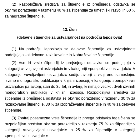
(2) Razpoložljiva sredstva za štipendije iz prejšnjega odstavka se
okvirno porazdelijo v razmerju 40 % za štipendije za umetniški razvoj in 60 %
za nagradne štipendije.
13. člen
(delovne štipendije za ustvarjalnost na področju leposlovja)
(1)
Na področju leposlovja se delovne štipendije za ustvarjalnost
podeljujejo kot delovne, raziskovalne in izobraževalne štipendije.
(2) Vse tri vrste štipendij iz prejšnjega odstavka se podeljujejo v
kategoriji »uveljavljeni ustvarjalci« in v kategoriji »perspektivni ustvarjalci«. V
kategorijo »uveljavljeni ustvarjalci« sodijo avtorji z vsaj eno samostojno
izvirno monografsko publikacijo v knjižni izposoji, v kategorijo »perspektivni
ustvarjalci« pa avtorji, stari do 35 let, in avtorji, ki nimajo več kot dveh izvirnih
monografskih publikacij v knjižni izposoji. Razpoložljiva sredstva za
štipendije iz prejšnjega odstavka se okvirno porazdelijo v razmerju 30 % za
raziskovalne štipendije, 30 % za izobraževalne štipendije in 40 % za delovne
štipendije.
(3) Znotraj posamezne vrste štipendije iz prvega odstavka tega člena se
razpoložljiva sredstva okvirno porazdelijo v razmerju 75 % za štipendije v
kategoriji »uveljavljeni ustvarjalci« in 25 % za štipendije v kategoriji
»perspektivni ustvarjalci«.