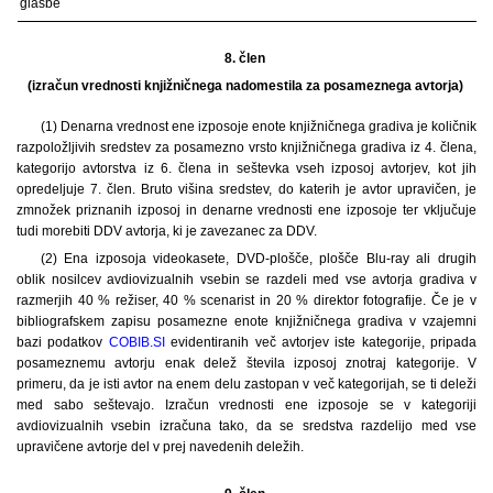
glasbe
8. člen
(izračun vrednosti knjižničnega nadomestila za posameznega avtorja)
(1) Denarna vrednost ene izposoje enote knjižničnega gradiva je količnik
razpoložljivih sredstev za posamezno vrsto knjižničnega gradiva iz 4. člena,
kategorijo avtorstva iz 6. člena in seštevka vseh izposoj avtorjev, kot jih
opredeljuje 7. člen. Bruto višina sredstev, do katerih je avtor upravičen, je
zmnožek priznanih izposoj in denarne vrednosti ene izposoje ter vključuje
tudi morebiti DDV avtorja, ki je zavezanec za DDV.
(2) Ena izposoja videokasete, DVD-plošče, plošče Blu-ray ali drugih
oblik nosilcev avdiovizualnih vsebin se razdeli med vse avtorja gradiva v
razmerjih 40 % režiser, 40 % scenarist in 20 % direktor fotografije. Če je v
bibliografskem zapisu posamezne enote knjižničnega gradiva v vzajemni
bazi podatkov
COBIB.SI
evidentiranih več avtorjev iste kategorije, pripada
posameznemu avtorju enak delež števila izposoj znotraj kategorije. V
primeru, da je isti avtor na enem delu zastopan v več kategorijah, se ti deleži
med sabo seštevajo. Izračun vrednosti ene izposoje se v kategoriji
avdiovizualnih vsebin izračuna tako, da se sredstva razdelijo med vse
upravičene avtorje del v prej navedenih deležih.