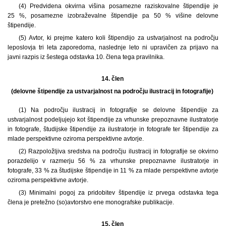
(4) Predvidena okvirna višina posamezne raziskovalne štipendije je
25 %, posamezne izobraževalne štipendije pa 50 % višine delovne
štipendije.
(5) Avtor, ki prejme katero koli štipendijo za ustvarjalnost na področju
leposlovja tri leta zaporedoma, naslednje leto ni upravičen za prijavo na
javni razpis iz šestega odstavka 10. člena tega pravilnika.
14. člen
(delovne štipendije za ustvarjalnost na področju ilustracij in fotografije)
(1)
Na področju ilustracij in fotografije se delovne štipendije za
ustvarjalnost podeljujejo kot štipendije za vrhunske prepoznavne ilustratorje
in fotografe, študijske štipendije za ilustratorje in fotografe ter štipendije za
mlade perspektivne oziroma perspektivne avtorje.
(2) Razpoložljiva sredstva na področju ilustracij in fotografije se okvirno
porazdelijo v razmerju 56 % za vrhunske prepoznavne ilustratorje in
fotografe, 33 % za študijske štipendije in 11 % za mlade perspektivne avtorje
oziroma perspektivne avtorje.
(3) Minimalni pogoj za pridobitev štipendije iz prvega odstavka tega
člena je pretežno (so)avtorstvo ene monografske publikacije.
15. člen