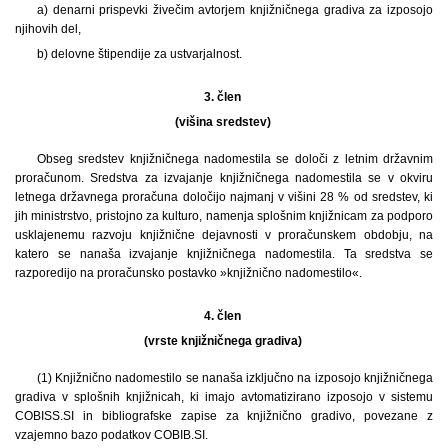
a) denarni prispevki živečim avtorjem knjižničnega gradiva za izposojo
njihovih del,
b) delovne štipendije za ustvarjalnost.
3. člen
(višina sredstev)
Obseg sredstev knjižničnega nadomestila se določi z letnim državnim
proračunom. Sredstva za izvajanje knjižničnega nadomestila se v okviru
letnega državnega proračuna določijo najmanj v višini 28 % od sredstev, ki
jih ministrstvo, pristojno za kulturo, namenja splošnim knjižnicam za podporo
usklajenemu razvoju knjižnične dejavnosti v proračunskem obdobju, na
katero se nanaša izvajanje knjižničnega nadomestila. Ta sredstva se
razporedijo na proračunsko postavko »knjižnično nadomestilo«.
4. člen
(vrste knjižničnega gradiva)
(1) Knjižnično nadomestilo se nanaša izključno na izposojo knjižničnega
gradiva v splošnih knjižnicah, ki imajo avtomatizirano izposojo v sistemu
COBISS.SI in bibliografske zapise za knjižnično gradivo, povezane z
vzajemno bazo podatkov COBIB.SI.