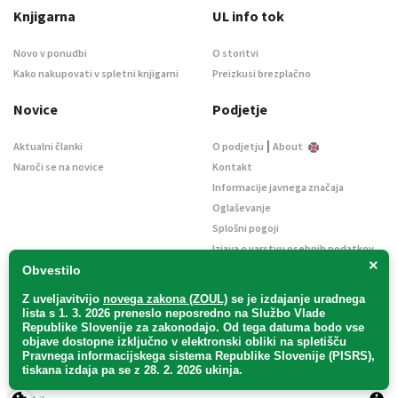
Knjigarna
UL info tok
Novo v ponudbi
O storitvi
Kako nakupovati v spletni knjigarni
Preizkusi brezplačno
Novice
Podjetje
|
Aktualni članki
O podjetju
About
Naroči se na novice
Kontakt
Informacije javnega značaja
Oglaševanje
Splošni pogoji
Izjava o varstvu osebnih podatkov
×
E-dražbe
Obvestilo
Z uveljavitvijo
novega zakona (ZOUL)
se je
izdajanje uradnega
lista s 1. 3. 2026 preneslo
neposredno
na Službo Vlade
Republike Slovenije za zakonodajo
. Od tega datuma bodo vse
objave dostopne izključno v elektronski obliki na spletišču
Pravnega informacijskega sistema Republike Slovenije (PISRS),
Uradni list d. o. o. – v likvidaciji / Vse pravice pridržane.
tiskana izdaja pa se z 28. 2. 2026 ukinja.
Pravna obvestila
/
Piškotki
/ Avtorji:
TriTim spletna agencija
v sodelovanju z