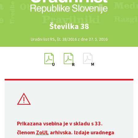
Številka 38
Uradni list RS, št. 38/2016 z dne 27. 5. 2016
Prikazana vsebina je v skladu s 33.
členom
ZoUL
arhivska. Izdaje uradnega