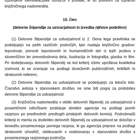
izpolnjene identifikacijske obrazce s podatki, ki so potrebni za izplačilo
knjižničnega nadomestila.
10. člen
(delovne štipendije za ustvarjalnost in izvedba njihove podelitve)
(1)
Delovne štipendije za ustvarjalnost iz 2. člena tega pravilnika se
podeljujejo na petih različnih področjih, kjer nastaja knjižnično gradivo:
leposlovje, prevodi leposlovnih in humanističnih del iz tujih jezikov v
slovenščino ter prevodoslovna dela, ilustracija in fotografija, glasba in film.
Pri dodeljevanju delovnih štipendij se kot kriterij izbire upošteva kvalitetna
izvirnost, ki se ocenjuje na podlagi doseženih publicističnih, kritiških in
strokovnih referenc.
(2) Delovne štipendije za ustvarjalnost se podeljujejo za tekoče leto.
Članstvo avtorja v stanovskem društvu ne sme biti pogoj za pridobitev
delovne štipendije za ustvarjalnost.
(3) Knjižnična nadomestila v obliki delovnih štipendij za ustvarjalnost s
posamičnimi odločbami podeljuje direktor agencije na podlagi javnih
razpisov po predhodnih predlogih pristojnih delovnih komisij. Podrobnejši
kriteriji in merila za dodelitev delovnih štipendij za ustvarjalnost se določijo v
besedilu posameznega javnega razpisa, ki ga agencija pripravi na podlagi
strokovnih izhodišč, oblikovanih v sodelovanju s stanovskimi društvi s
posameznega razpisnega področja.