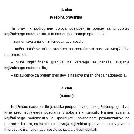
1. člen
(vsebina pravilnika)
Ta pravilnik podrobneje določa postopek in pogoje za pridobitev
knjižničnega nadomestila. V ta namen podrobneje opredeljuje:
– namen izvajanja knjižničnega nadomestila,
– način določitve višine sredstev na proračunski postavki »knjižnično
nadomestilo«,
– vrste knjižničnega gradiva, na katerega se nanaša izvajanje
knjižničnega nadomestila,
– upravičence za prejem sredstev iz naslova knjižničnega nadomestila.
2. člen
(namen)
Knjižnično nadomestilo je oblika podpore avtorjem knjižničnega gradiva,
ki je predmet javnega posojanja v splošnih knjižnicah. Namen izvajanja
knjižničnega nadomestila je spodbujati ustvarjalnost posameznikov na
področjih kulture, na katerih se ustvarja knjižnično gradivo in ki so v javnem
interesu. Knjižnično nadomestilo se izvaja v dveh oblikah: