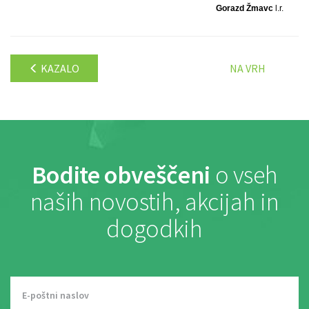
Gorazd Žmavc
l.r.
KAZALO
NA VRH
Bodite obveščeni
o vseh
naših novostih, akcijah in
dogodkih