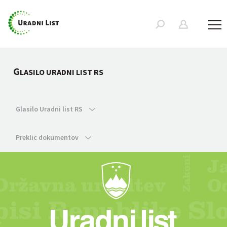
G
LASILO URADNI LIST RS
Glasilo Uradni list RS
Preklic dokumentov