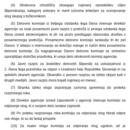
(4) Strokovna izhodišča obsegajo najmanj opredelitev ciljev
štipendiranja, kategorij avtorjev in meril oziroma kriterijev za ocenjevanje
vlog skupaj s točkovnikom.
(5) Delovne komisije iz tretjega odstavka tega člena imenuje direktor
agencije za vsak posamezni javni razpis s področij iz prvega odstavka tega
člena izmed strokovnjakov, ki jih na poziv predlagajo stanovska društva s
posameznega področja. Posamezno delovno komisijo sestavlja tri do pet
članov. V sklepu o imenovanju se določijo naloge in način dela posamezne
delovne komisije. Za nagrajevanje članov delovne komisije se smiselno
uporabljajo določbe pravilnika, ki ureja delo strokovnih komisij agencije.
(6) Javni razpis za dodelitev delovnih štipendij za ustvarjalnost iz
2. člena tega pravilnika se objavi v Uradnem listu Republike Slovenije in na
spletnih straneh agencije. Obvestilo o javnem razpisu se lahko objavi tudi v
drugih medijih. Javni razpis mora trajati najmanj en mesec.
(7) Stranka lahko vlogo dopolnjuje oziroma spreminja do preteka
razpisnega roka.
(8) Direktor agencije izmed zaposlenih v agenciji imenuje komisijo za
odpiranje vlog, ki o svojem delu sestavi zapisnik.
(9) Po poteku razpisnega roka komisija za odpiranje vlog hkrati odpre
vse vloge, ki so do tedaj prispele.
(10) Za vsako vlogo komisija za odpiranje vlog ugotovi, ali je