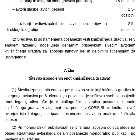
– ilustratorji in fotografi monografskih publikacij
15-odstotni
– avtorji glasbe, avtorji besedil
2,5-
odstotni
– režiserji avdiovizualnih del, avtorji scenarijev in
2,5-
direktorji fotografije
odstotni
(2) Sredstva, ki so namenjena posamezni vrsti knjižničnega gradiva, se v
enakem razmerju dodeljujejo denarnim prispevkom živečim avtorjem
knjižničnega gradiva za izposojo njihovih del in delovnim štipendijam za
ustvarjalnost.
7. člen
(število izposojenih enot knjižničnega gradiva)
(1) Število izposojenih enot za posamezno vrsto knjižničnega gradiva in
kategorijo avtorstva po 6. členu tega pravilnika je seštevek vseh izposojenih
enot tega gradiva. Če je v bibliografskem zapisu posamezne enote
knjižničnega gradiva v vzajemni bazi podatkov COBIB.SI evidentiranih več
avtorjev iste kategorije, pripada posameznemu avtorju enak delež števila
izposoj.
(2) Pri monografskih publikacijah se priznana izposoja določa glede na
obseg literarnega avtorskega dela v posamezni monografski publikaciji po
naslednjem izračunu: