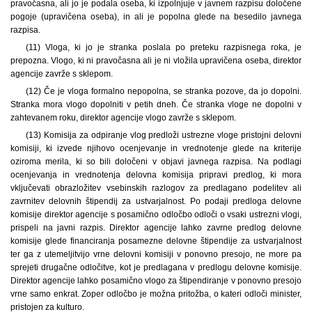
pravočasna, ali jo je podala oseba, ki izpolnjuje v javnem razpisu določene
pogoje (upravičena oseba), in ali je popolna glede na besedilo javnega
razpisa.
(11) Vloga, ki jo je stranka poslala po preteku razpisnega roka, je
prepozna. Vlogo, ki ni pravočasna ali je ni vložila upravičena oseba, direktor
agencije zavrže s sklepom.
(12) Če je vloga formalno nepopolna, se stranka pozove, da jo dopolni.
Stranka mora vlogo dopolniti v petih dneh. Če stranka vloge ne dopolni v
zahtevanem roku, direktor agencije vlogo zavrže s sklepom.
(13) Komisija za odpiranje vlog predloži ustrezne vloge pristojni delovni
komisiji, ki izvede njihovo ocenjevanje in vrednotenje glede na kriterije
oziroma merila, ki so bili določeni v objavi javnega razpisa. Na podlagi
ocenjevanja in vrednotenja delovna komisija pripravi predlog, ki mora
vključevati obrazložitev vsebinskih razlogov za predlagano podelitev ali
zavrnitev delovnih štipendij za ustvarjalnost. Po podaji predloga delovne
komisije direktor agencije s posamično odločbo odloči o vsaki ustrezni vlogi,
prispeli na javni razpis. Direktor agencije lahko zavrne predlog delovne
komisije glede financiranja posamezne delovne štipendije za ustvarjalnost
ter ga z utemeljitvijo vrne delovni komisiji v ponovno presojo, ne more pa
sprejeti drugačne odločitve, kot je predlagana v predlogu delovne komisije.
Direktor agencije lahko posamično vlogo za štipendiranje v ponovno presojo
vrne samo enkrat. Zoper odločbo je možna pritožba, o kateri odloči minister,
pristojen za kulturo.