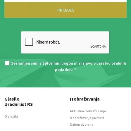
PRIJAVA
Seznanjen sem s
Splošnimi pogoji
in z
Izjavo o varstvu osebnih
podatkov
. *
Glasilo
Izobraževanja
Uradni list RS
Aktualna izobraževanja
O glasilu
Izobraževanja po meri
Najem dvorane