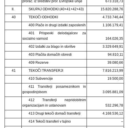
prorač. iz sredstev pror. Evropske unije
673.318,73
II.
SKUPAJ ODHODKI (40+41+42+43)
15.820.288,76
40
TEKOČI ODHODKI
4.733.746,44
400 Plače in drugi izdatki zaposlenih
1.106.179,41
401 Prispevki delodajalcev za
socialno varnost
164.026,35
402 Izdatki za blago in storitve
3.329.649,91
403 Plačila domačih obresti
94.810,11
409 Rezerve
39.080,66
41
TEKOČI TRANSFERJI
7.816.213,99
410 Subvencije
19.500,00
411 Transferji posameznikom in
gospodinjstvom
3.095.881,09
412 Transferji nepridobitnim
organizacijam in ustanovam
532.296,78
413 Drugi tekoči domači transferji
4.168.536,12
414 Tekoči transferi v tujino
–