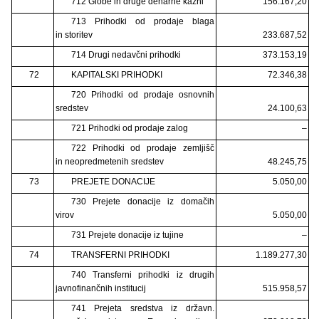
712 Globe in druge denarne kazni
156.167,20
713 Prihodki od prodaje blaga
in storitev
233.687,52
714 Drugi nedavčni prihodki
373.153,19
72
KAPITALSKI PRIHODKI
72.346,38
720 Prihodki od prodaje osnovnih
sredstev
24.100,63
721 Prihodki od prodaje zalog
–
722 Prihodki od prodaje zemljišč
in neopredmetenih sredstev
48.245,75
73
PREJETE DONACIJE
5.050,00
730 Prejete donacije iz domačih
virov
5.050,00
731 Prejete donacije iz tujine
–
74
TRANSFERNI PRIHODKI
1.189.277,30
740 Transferni prihodki iz drugih
javnofinančnih institucij
515.958,57
741 Prejeta sredstva iz državn.