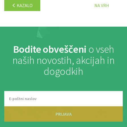
KAZALO
NA VRH
Bodite obveščeni
o vseh
naših novostih, akcijah in
dogodkih
PRIJAVA