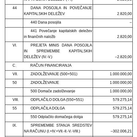
44
DANA POSOJILA IN POVEČANJE
KAPITALSKIH DELEŽEV
2.820,00
440 Dana posojila
–
441 Povečanje kapitalskih deležev
in finančnih naložb
2.820,00
VI.
PREJETA MINIS DANA POSOJILA
IN SPREMEMBE KAPITALSKIH
DELEŽEV (IV.-V.)
–2.820,00
C.
RAČUN FINANCIRANJA
VII.
ZADOLŽEVANJE (500+501)
1.000.000,00
50
ZADOLŽEVANJE
1.000.000,00
500 Domače zadolževanje
1.000.000,00
VIII.
ODPLAČILO DOLGA (550+551)
579.275,14
55
ODPLAČILA DOLGA
579.275,14
550 Odplačilo domačega dolga
579.275,14
IX.
SPREMEMBE STANJA SREDSTEV
NA RAČUNU (I.+IV.+VII.-II.-V.-VIII.)
–302.006,21