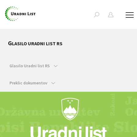
G
LASILO URADNI LIST RS
Glasilo Uradni list RS
Preklic dokumentov