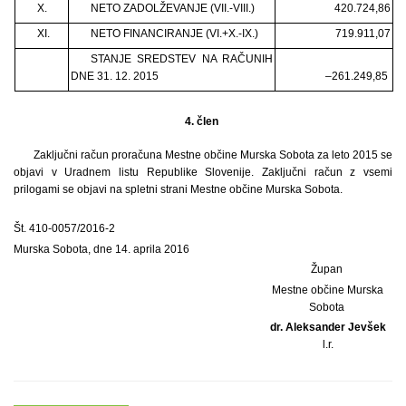
X.
NETO ZADOLŽEVANJE (VII.-VIII.)
420.724,86
XI.
NETO FINANCIRANJE (VI.+X.-IX.)
719.911,07
STANJE SREDSTEV NA RAČUNIH
DNE 31. 12. 2015
–261.249,85
4. člen
Zaključni račun proračuna Mestne občine Murska Sobota za leto 2015 se
objavi v Uradnem listu Republike Slovenije. Zaključni račun z vsemi
prilogami se objavi na spletni strani Mestne občine Murska Sobota.
Št. 410-0057/2016-2
Murska Sobota, dne 14. aprila 2016
Župan
Mestne občine Murska
Sobota
dr. Aleksander Jevšek
l.r.