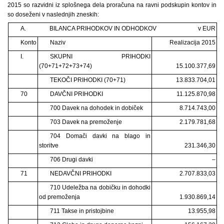
2015 so razvidni iz splošnega dela proračuna na ravni podskupin kontov in
so doseženi v naslednjih zneskih:
A.
BILANCA PRIHODKOV IN ODHODKOV
v EUR
Konto
Naziv
Realizacija 2015
I.
SKUPNI PRIHODKI
(70+71+72+73+74)
15.100.377,69
TEKOČI PRIHODKI (70+71)
13.833.704,01
70
DAVČNI PRIHODKI
11.125.870,98
700 Davek na dohodek in dobiček
8.714.743,00
703 Davek na premoženje
2.179.781,68
704 Domači davki na blago in
storitve
231.346,30
706 Drugi davki
–
71
NEDAVČNI PRIHODKI
2.707.833,03
710 Udeležba na dobičku in dohodki
od premoženja
1.930.869,14
711 Takse in pristojbine
13.955,98