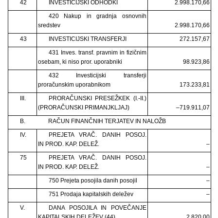
42
INVESTICIJSKI ODHODKI
2.998.170,66
420 Nakup in gradnja osnovnih
sredstev
2.998.170,66
43
INVESTICIJSKI TRANSFERJI
272.157,67
431 Inves. transf. pravnim in fizičnim
osebam, ki niso pror. uporabniki
98.923,86
432 Investicijski transferji
proračunskim uporabnikom
173.233,81
III.
PRORAČUNSKI PRESEŽKEK (I.-II.)
(PRORAČUNSKI PRIMANJKLJAJ)
–719.911,07
B.
RAČUN FINANČNIH TERJATEV IN NALOŽB
IV.
PREJETA VRAČ. DANIH POSOJ.
IN PROD. KAP. DELEŽ.
–
75
PREJETA VRAČ. DANIH POSOJ.
IN PROD. KAP. DELEŽ.
–
750 Prejeta posojila danih posojil
–
751 Prodaja kapitalskih deležev
–
V.
DANA POSOJILA IN POVEČANJE
KAPITALSKIH DELEŽEV (44)
2.820,00