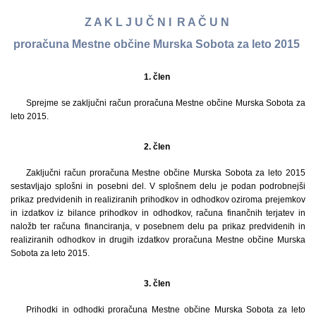
Z A K L J U Č N I R A Č U N
proračuna Mestne občine Murska Sobota za leto 2015
1. člen
Sprejme se zaključni račun proračuna Mestne občine Murska Sobota za
leto 2015.
2. člen
Zaključni račun proračuna Mestne občine Murska Sobota za leto 2015
sestavljajo splošni in posebni del. V splošnem delu je podan podrobnejši
prikaz predvidenih in realiziranih prihodkov in odhodkov oziroma prejemkov
in izdatkov iz bilance prihodkov in odhodkov, računa finančnih terjatev in
naložb ter računa financiranja, v posebnem delu pa prikaz predvidenih in
realiziranih odhodkov in drugih izdatkov proračuna Mestne občine Murska
Sobota za leto 2015.
3. člen
Prihodki in odhodki proračuna Mestne občine Murska Sobota za leto