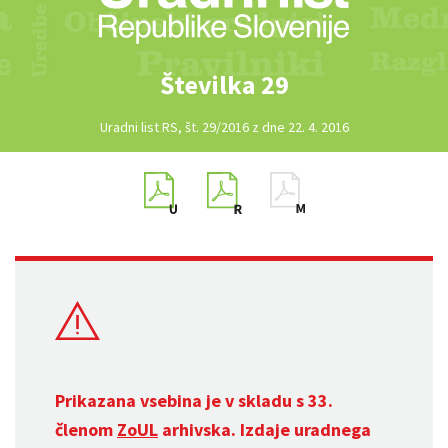
Številka 29
Uradni list RS, št. 29/2016 z dne 22. 4. 2016
Prikazana vsebina je v skladu s 33.
členom
ZoUL
arhivska. Izdaje uradnega