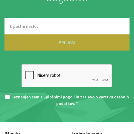
PRIJAVA
Seznanjen sem s
Splošnimi pogoji
in z
Izjavo o varstvu osebnih
podatkov
. *
Glasilo
Izobraževanja