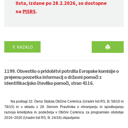
lista, izdane po 28.2.2026, so dostopne
na
PISRS
.
KAZALO
1199. Obvestilo o pridobitvi potrdila Evropske komisije o
prejemu povzetka informacij o državni pomoči z
identifikacijsko številko pomoči, stran 4116.
Na podlagi 32. člena Statuta Občine Cerknica (Uradni list RS, št. 58/10 in
78/15) in v skladu z 28. členom Pravilnika o ohranjanju in spodbujanju
razvoja kmetijstva in podeželja v Občini Cerknica za programsko obdobje
2016–2020 (Uradni list RS, št. 24/16) objavljamo