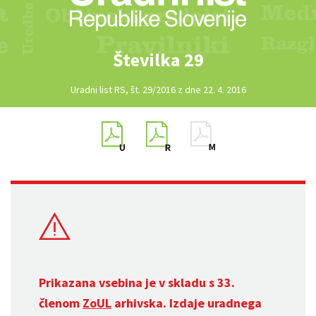
Številka 29
Uradni list RS, št. 29/2016 z dne 22. 4. 2016
Prikazana vsebina je v skladu s 33.
členom
ZoUL
arhivska. Izdaje uradnega