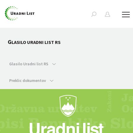
G
LASILO URADNI LIST RS
Glasilo Uradni list RS
Preklic dokumentov