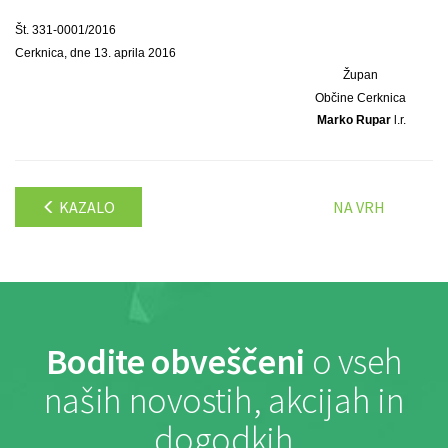
Št. 331-0001/2016
Cerknica, dne 13. aprila 2016
Župan
Občine Cerknica
Marko Rupar
l.r.
KAZALO
NA VRH
Bodite obveščeni
o vseh
naših novostih, akcijah in
dogodkih