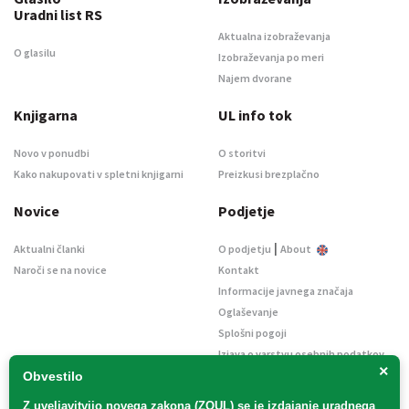
Uradni list RS
Aktualna izobraževanja
O glasilu
Izobraževanja po meri
Najem dvorane
Knjigarna
UL info tok
Novo v ponudbi
O storitvi
Kako nakupovati v spletni knjigarni
Preizkusi brezplačno
Novice
Podjetje
|
Aktualni članki
O podjetju
About
Naroči se na novice
Kontakt
Informacije javnega značaja
Oglaševanje
Splošni pogoji
Izjava o varstvu osebnih podatkov
×
E-dražbe
Obvestilo
Z uveljavitvijo
novega zakona (ZOUL)
se je
izdajanje uradnega