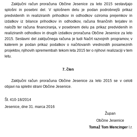
Zaključni račun proračuna Občine Jesenice za leto 2015 sestavljajo
splošni in posebni del. V splošnem delu je podan podrobnejši prikaz
predvidenih in realiziranih prihodkov in odhodkov oziroma prejemkov in
izdatkov iz bilance prihodkov in odhodkov, računa finančnih terjatev in
naložb ter računa financiranja, v posebnem delu pa prikaz predvidenih in
realiziranih odhodkov in drugih izdatkov proračuna Občine Jesenice za leto
2015. Sestavni del zaključnega računa je tudi Načrt razvojnih programov, v
katerem je podan prikaz podatkov o načrtovanih vrednostih posameznih
projektov, njihovih spremembah tekom leta 2015 ter o njihovi realizaciji v tem
letu.
7. člen
Zaključni račun proračuna Občine Jesenice za leto 2015 se v celoti
objavi na spletni strani Občine Jesenice.
Št. 410-18/2014
Jesenice, dne 31. marca 2016
Župan
Občine Jesenice
Tomaž Tom Mencinger
l.r.