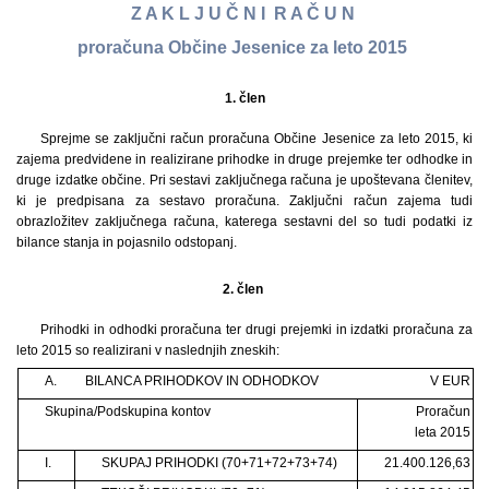
Z A K L J U Č N I R A Č U N
proračuna Občine Jesenice za leto 2015
1.
člen
Sprejme se zaključni račun proračuna Občine Jesenice za leto 2015, ki
zajema predvidene in realizirane prihodke in druge prejemke ter odhodke in
druge izdatke občine. Pri sestavi zaključnega računa je upoštevana členitev,
ki je predpisana za sestavo proračuna. Zaključni račun zajema tudi
obrazložitev zaključnega računa, katerega sestavni del so tudi podatki iz
bilance stanja in pojasnilo odstopanj.
2. člen
Prihodki in odhodki proračuna ter drugi prejemki in izdatki proračuna za
leto 2015 so realizirani v naslednjih zneskih:
A.
BILANCA PRIHODKOV IN ODHODKOV
V EUR
Skupina/Podskupina kontov
Proračun
leta 2015
I.
SKUPAJ PRIHODKI (70+71+72+73+74)
21.400.126,63