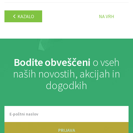
KAZALO
NA VRH
Bodite obveščeni
o vseh
naših novostih, akcijah in
dogodkih
PRIJAVA