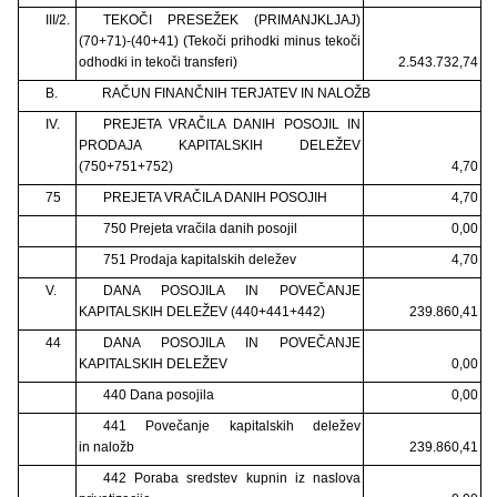
III/2.
TEKOČI PRESEŽEK (PRIMANJKLJAJ)
(70+71)-(40+41) (Tekoči prihodki minus tekoči
odhodki in tekoči transferi)
2.543.732,74
B.
RAČUN FINANČNIH TERJATEV IN NALOŽB
IV.
PREJETA VRAČILA DANIH POSOJIL IN
PRODAJA KAPITALSKIH DELEŽEV
(750+751+752)
4,70
75
PREJETA VRAČILA DANIH POSOJIH
4,70
750 Prejeta vračila danih posojil
0,00
751 Prodaja kapitalskih deležev
4,70
V.
DANA POSOJILA IN POVEČANJE
KAPITALSKIH DELEŽEV (440+441+442)
239.860,41
44
DANA POSOJILA IN POVEČANJE
KAPITALSKIH DELEŽEV
0,00
440 Dana posojila
0,00
441 Povečanje kapitalskih deležev
in naložb
239.860,41
442 Poraba sredstev kupnin iz naslova