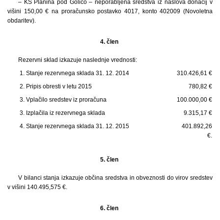
– KS Planina pod Golico – neporabljena sredstva iz naslova donacij v
višini 150,00 € na proračunsko postavko 4017, konto 402009 (Novoletna
obdaritev).
4. člen
Rezervni sklad izkazuje naslednje vrednosti:
1. Stanje rezervnega sklada 31. 12. 2014
310.426,61 €
2. Pripis obresti v letu 2015
780,82 €
3. Vplačilo sredstev iz proračuna
100.000,00 €
3. Izplačila iz rezervnega sklada
9.315,17 €
4. Stanje rezervnega sklada 31. 12. 2015
401.892,26
€.
5. člen
V bilanci stanja izkazuje občina sredstva in obveznosti do virov sredstev
v višini 140.495,575 €.
6. člen