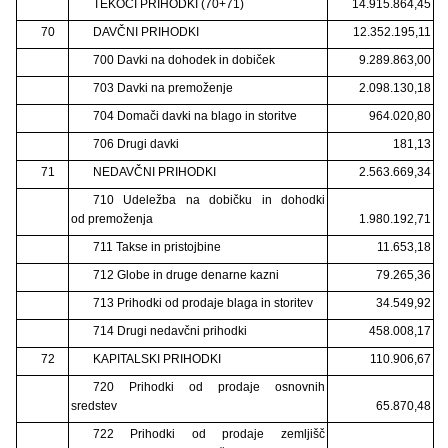
TEKOČI PRIHODKI (70+71)
14.915.864,45
70
DAVČNI PRIHODKI
12.352.195,11
700 Davki na dohodek in dobiček
9.289.863,00
703 Davki na premoženje
2.098.130,18
704 Domači davki na blago in storitve
964.020,80
706 Drugi davki
181,13
71
NEDAVČNI PRIHODKI
2.563.669,34
710 Udeležba na dobičku in dohodki
od premoženja
1.980.192,71
711 Takse in pristojbine
11.653,18
712 Globe in druge denarne kazni
79.265,36
713 Prihodki od prodaje blaga in storitev
34.549,92
714 Drugi nedavčni prihodki
458.008,17
72
KAPITALSKI PRIHODKI
110.906,67
720 Prihodki od prodaje osnovnih
sredstev
65.870,48
722 Prihodki od prodaje zemljišč