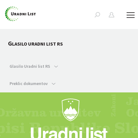
G
LASILO URADNI LIST RS
Glasilo Uradni list RS
Preklic dokumentov