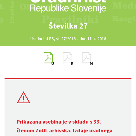
Številka 27
Uradni list RS, št. 27/2016 z dne 11. 4. 2016
Prikazana vsebina je v skladu s 33.
členom
ZoUL
arhivska. Izdaje uradnega