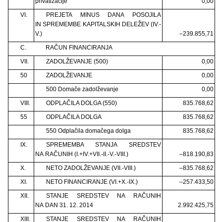
privatizacije
0,00
VI.
PREJETA MINUS DANA POSOJILA
IN SPREMEMBE KAPITALSKIH DELEŽEV (IV.-
V.)
–239.855,71
C.
RAČUN FINANCIRANJA
VII.
ZADOLŽEVANJE (500)
0,00
50
ZADOLŽEVANJE
0,00
500 Domače zadolževanje
0,00
VIII.
ODPLAČILA DOLGA (550)
835.768,62
55
ODPLAČILA DOLGA
835.768,62
550 Odplačila domačega dolga
835.768,62
IX.
SPREMEMBA STANJA SREDSTEV
NA RAČUNIH (I.+IV.+VII.-II.-V.-VIII.)
–818.190,83
X.
NETO ZADOLŽEVANJE (VII.-VIII.)
–835.768,62
XI.
NETO FINANCIRANJE (VI.+X.-IX.)
–257.433,50
XII.
STANJE SREDSTEV NA RAČUNIH
NA DAN 31. 12. 2014
2.992.425,75
XIII.
STANJE SREDSTEV NA RAČUNIH