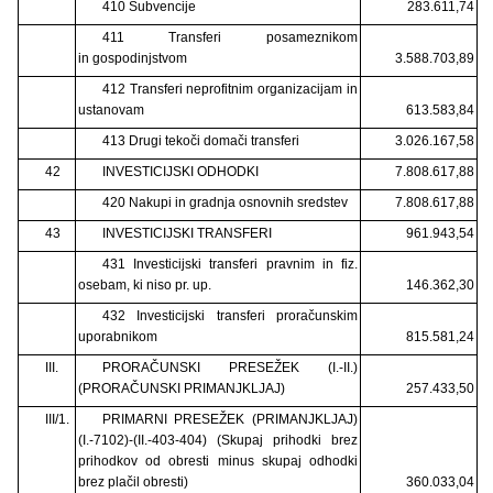
410 Subvencije
283.611,74
411 Transferi posameznikom
in gospodinjstvom
3.588.703,89
412 Transferi neprofitnim organizacijam in
ustanovam
613.583,84
413 Drugi tekoči domači transferi
3.026.167,58
42
INVESTICIJSKI ODHODKI
7.808.617,88
420 Nakupi in gradnja osnovnih sredstev
7.808.617,88
43
INVESTICIJSKI TRANSFERI
961.943,54
431 Investicijski transferi pravnim in fiz.
osebam, ki niso pr. up.
146.362,30
432 Investicijski transferi proračunskim
uporabnikom
815.581,24
III.
PRORAČUNSKI PRESEŽEK (I.-II.)
(PRORAČUNSKI PRIMANJKLJAJ)
257.433,50
III/1.
PRIMARNI PRESEŽEK (PRIMANJKLJAJ)
(I.-7102)-(II.-403-404) (Skupaj prihodki brez
prihodkov od obresti minus skupaj odhodki
brez plačil obresti)
360.033,04