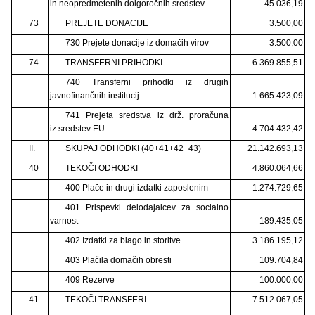
in neopredmetenih dolgoročnih sredstev
45.036,19
73
PREJETE DONACIJE
3.500,00
730 Prejete donacije iz domačih virov
3.500,00
74
TRANSFERNI PRIHODKI
6.369.855,51
740 Transferni prihodki iz drugih
javnofinančnih institucij
1.665.423,09
741 Prejeta sredstva iz drž. proračuna
iz sredstev EU
4.704.432,42
II.
SKUPAJ ODHODKI (40+41+42+43)
21.142.693,13
40
TEKOČI ODHODKI
4.860.064,66
400 Plače in drugi izdatki zaposlenim
1.274.729,65
401 Prispevki delodajalcev za socialno
varnost
189.435,05
402 Izdatki za blago in storitve
3.186.195,12
403 Plačila domačih obresti
109.704,84
409 Rezerve
100.000,00
41
TEKOČI TRANSFERI
7.512.067,05