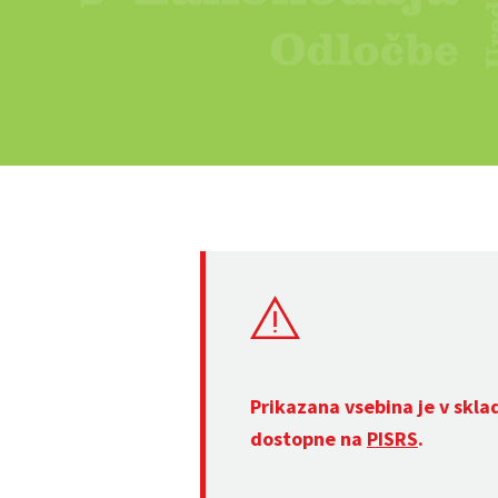
Prikazana vsebina je v skla
dostopne na
PISRS
.