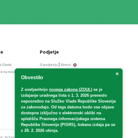
ce
Podjetje
|
i članki
O podjetju
About
se na novice
Kontakt
×
Obvestilo
Informacije javnega
značaja
Z uveljavitvijo
novega zakona (ZOUL)
se je
Oglaševanje
izdajanje uradnega lista s 1. 3. 2026 preneslo
Splošni pogoji
neposredno
na Službo Vlade Republike Slovenije
Izjava o varstvu osebnih
za zakonodajo
. Od tega datuma bodo vse objave
podatkov
dostopne izključno v elektronski obliki na
spletišču Pravnega informacijskega sistema
E-dražbe
Republike Slovenije (PISRS), tiskana izdaja pa se
z 28. 2. 2026 ukinja.
ji:
TriTim spletna agencija
v sodelovanju z 2Mobile