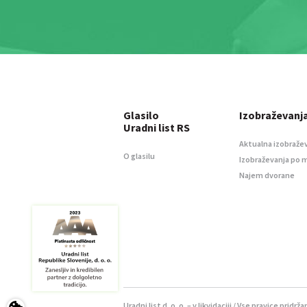
Glasilo
Izobraževanj
Uradni list RS
Aktualna izobraže
O glasilu
Izobraževanja po 
Najem dvorane
Uradni list d. o. o. – v likvidaciji / Vse pravice pridrža