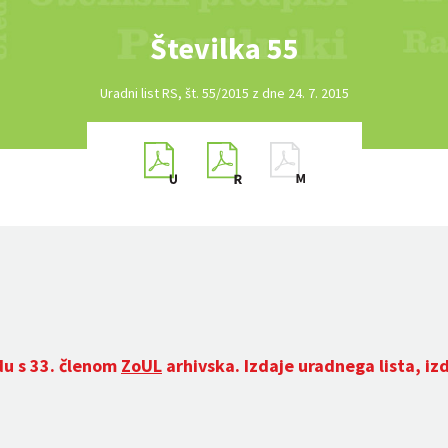
Številka 55
Uradni list RS, št. 55/2015 z dne 24. 7. 2015
du s 33. členom
ZoUL
arhivska. Izdaje uradnega lista, iz