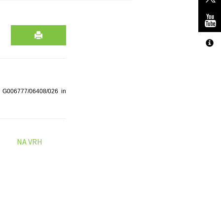
t. G006777/06408/026 in
NA VRH