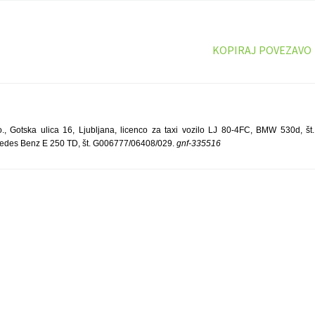
KOPIRAJ POVEZAVO
 Gotska ulica 16, Ljubljana, licenco za taxi vozilo LJ 80-4FC, BMW 530d, š
cedes Benz E 250 TD, št. G006777/06408/029.
gnf-335516