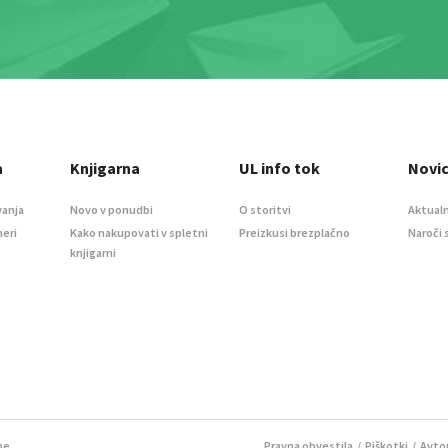
a
Knjigarna
UL info tok
Novi
vanja
Novo v ponudbi
O storitvi
Aktualn
meri
Kako nakupovati v spletni
Preizkusi brezplačno
Naroči 
knjigarni
ne.
Pravna obvestila
/
Piškotki
/ Avtor