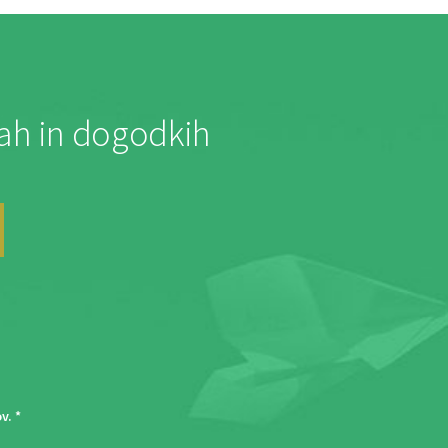
jah in dogodkih
ov
. *