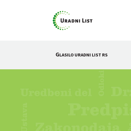
G
LASILO URADNI LIST RS