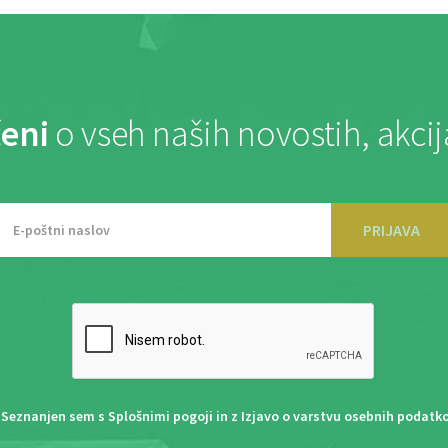
eni
o vseh naših novostih, akci
PRIJAVA
Seznanjen sem s
Splošnimi pogoji
in z
Izjavo o varstvu osebnih podatk