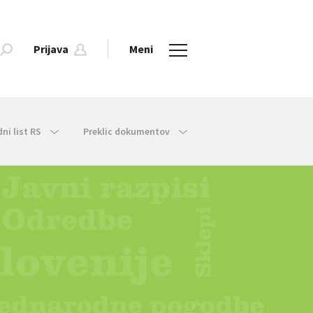
Prijava
Meni
dni list RS
Preklic dokumentov