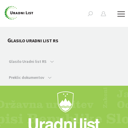
G
LASILO URADNI LIST RS
Glasilo Uradni list RS
Preklic dokumentov