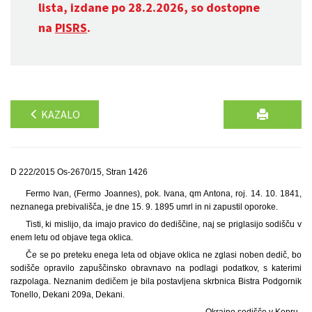
lista, izdane po 28.2.2026, so dostopne
na
PISRS
.
KAZALO
D 222/2015 Os-2670/15, Stran 1426
Fermo Ivan, (Fermo Joannes), pok. Ivana, qm Antona, roj. 14. 10. 1841,
neznanega prebivališča, je dne 15. 9. 1895 umrl in ni zapustil oporoke.
Tisti, ki mislijo, da imajo pravico do dediščine, naj se priglasijo sodišču v
enem letu od objave tega oklica.
Če se po preteku enega leta od objave oklica ne zglasi noben dedič, bo
sodišče opravilo zapuščinsko obravnavo na podlagi podatkov, s katerimi
razpolaga. Neznanim dedičem je bila postavljena skrbnica Bistra Podgornik
Tonello, Dekani 209a, Dekani.