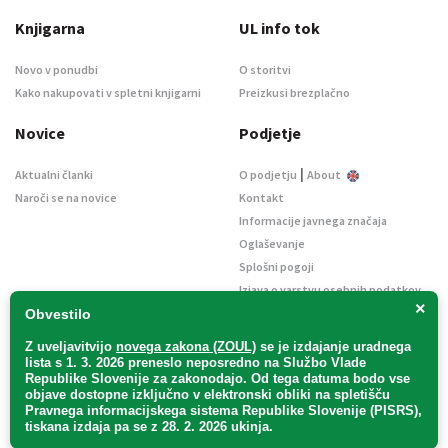
Knjigarna
UL info tok
Novo v ponudbi
O storitvi
Kako nakupovati v spletni knjigarni
Preizkusi brezplačno
Novice
Podjetje
|
Aktualni članki
O podjetju
About
Naroči se na novice
Kontakt
Informacije javnega značaja
Oglaševanje
Splošni pogoji
Izjava o varstvu osebnih podatkov
×
E-dražbe
Obvestilo
Z uveljavitvijo
novega zakona (ZOUL)
se je
izdajanje uradnega
lista s 1. 3. 2026 preneslo
neposredno
na Službo Vlade
Republike Slovenije za zakonodajo
. Od tega datuma bodo vse
objave dostopne izključno v elektronski obliki na spletišču
Pravnega informacijskega sistema Republike Slovenije (PISRS),
Uradni list d. o. o. – v likvidaciji / Vse pravice pridržane.
tiskana izdaja pa se z 28. 2. 2026 ukinja.
Pravna obvestila
/
Piškotki
/ Avtorji:
TriTim spletna agencija
v sodelovanju z