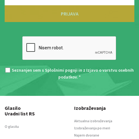
PRIJAVA
Seznanjen sem s
Splošnimi pogoji
in z
Izjavo o varstvu osebnih
podatkov
. *
Glasilo
Izobraževanja
Uradni list RS
Aktualna izobraževanja
O glasilu
Izobraževanja po meri
Najem dvorane