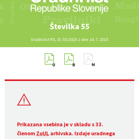
Številka 55
Uradni list RS, št. 55/2015 z dne 24. 7. 2015
Prikazana vsebina je v skladu s 33.
členom
ZoUL
arhivska. Izdaje uradnega