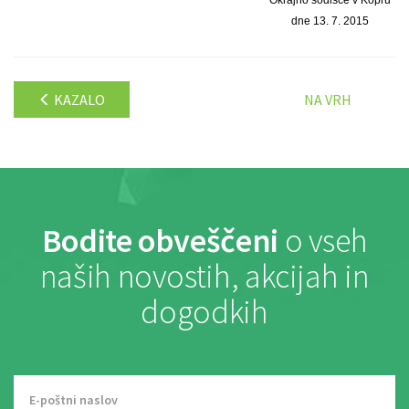
Okrajno sodišče v Kopru
dne 13. 7. 2015
KAZALO
NA VRH
Bodite obveščeni
o vseh
naših novostih, akcijah in
dogodkih