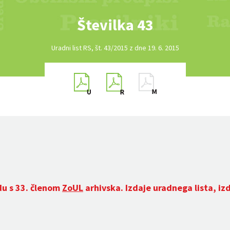
Številka 43
Uradni list RS, št. 43/2015 z dne 19. 6. 2015
du s 33. členom
ZoUL
arhivska. Izdaje uradnega lista, iz