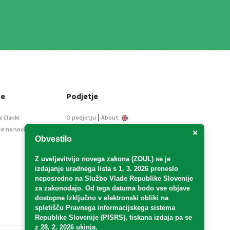
ce
Podjetje
|
i članki
O podjetju
About
se na novice
Kontakt
×
Obvestilo
Informacije javnega
značaja
Z uveljavitvijo
novega zakona (ZOUL)
se je
Oglaševanje
izdajanje uradnega lista s 1. 3. 2026 preneslo
Splošni pogoji
neposredno
na Službo Vlade Republike Slovenije
Izjava o varstvu osebnih
za zakonodajo
. Od tega datuma bodo vse objave
podatkov
dostopne izključno v elektronski obliki na
spletišču Pravnega informacijskega sistema
E-dražbe
Republike Slovenije (PISRS), tiskana izdaja pa se
z 28. 2. 2026 ukinja.