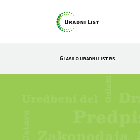
G
LASILO URADNI LIST RS