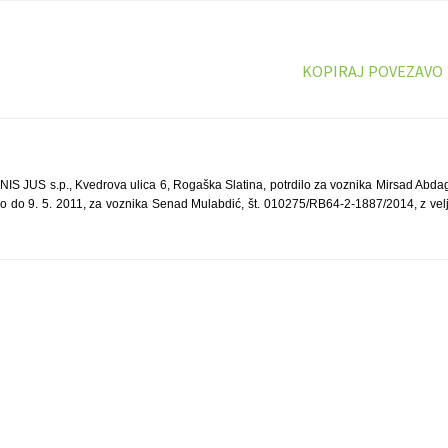
KOPIRAJ POVEZAVO
 JUS s.p., Kvedrova ulica 6, Rogaška Slatina, potrdilo za voznika Mirsad Abda
jo do 9. 5. 2011, za voznika Senad Mulabdić, št. 010275/RB64-2-1887/2014, z velj