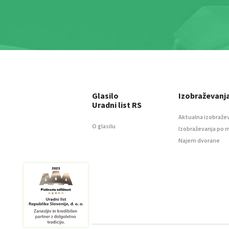
Glasilo
Izobraževanj
Uradni list RS
Aktualna izobraže
O glasilu
Izobraževanja po 
Najem dvorane