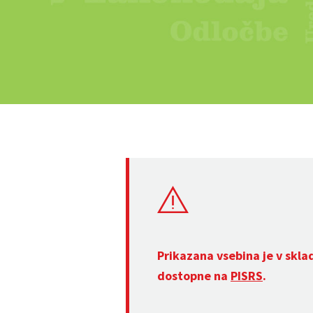
Prikazana vsebina je v skla
dostopne na
PISRS
.