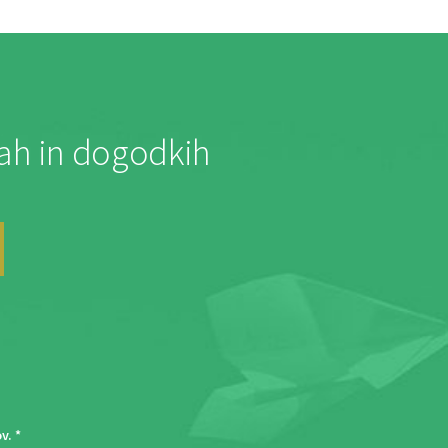
jah in dogodkih
ov
. *