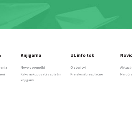
a
Knjigarna
UL info tok
Novi
vanja
Novo v ponudbi
O storitvi
Aktualn
meri
Kako nakupovati v spletni
Preizkusi brezplačno
Naroči 
knjigarni