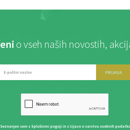
eni
o vseh naših novostih, akci
PRIJAVA
Seznanjen sem s
Splošnimi pogoji
in z
Izjavo o varstvu osebnih podatk