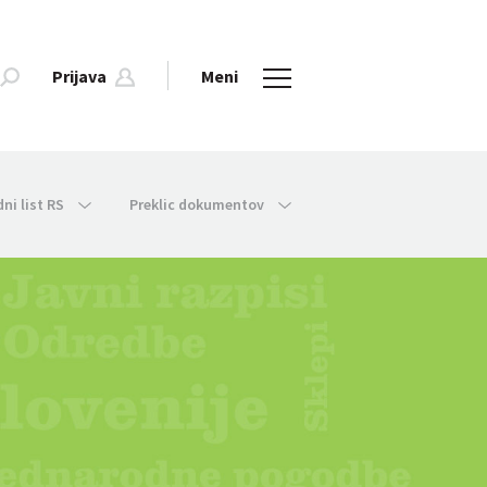
Prijava
Meni
dni list RS
Preklic dokumentov