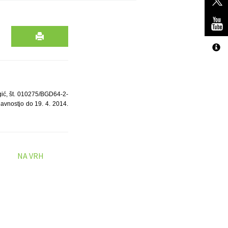
gić, št. 010275/BGD64-2-
avnostjo do 19. 4. 2014.
NA VRH