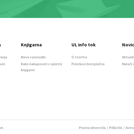
a
Knjigarna
UL info tok
Novi
vanja
Novo v ponudbi
O storitvi
Aktualn
meri
Kako nakupovati v spletni
Preizkusi brezplačno
Naroči 
knjigarni
ne.
Pravna obvestila
/
Piškotki
/ Avtor