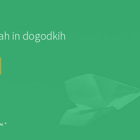
jah in dogodkih
ov
. *