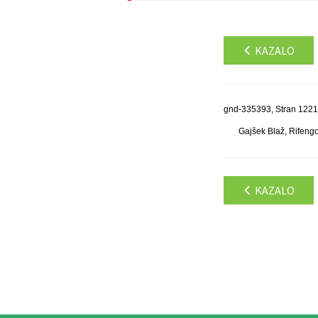
KAZALO
gnd-335393, Stran 1221
Gajšek Blaž, Rifeng
KAZALO