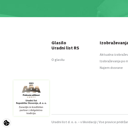
Glasilo
Izobraževanj
Uradni list RS
Aktualna izobraže
O glasilu
Izobraževanja po 
Najem dvorane
Uradni list d. o. o. – v likvidaciji / Vse pravice pridrža