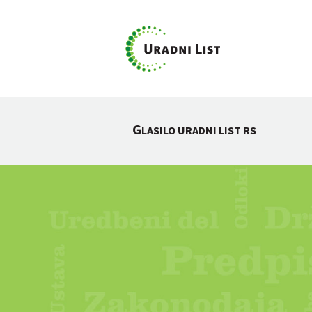
G
LASILO URADNI LIST RS