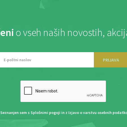
eni
o vseh naših novostih, akci
PRIJAVA
Seznanjen sem s
Splošnimi pogoji
in z
Izjavo o varstvu osebnih podatk