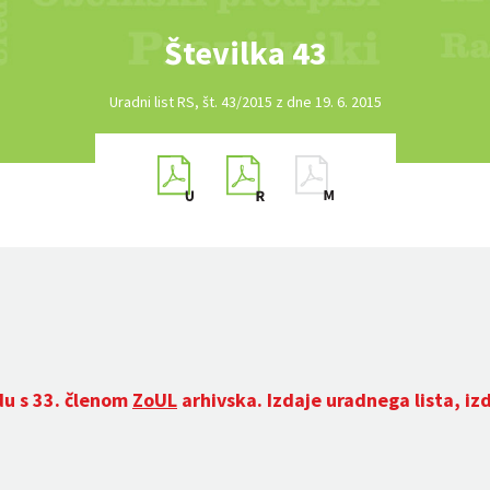
Številka 43
Uradni list RS, št. 43/2015 z dne 19. 6. 2015
du s 33. členom
ZoUL
arhivska. Izdaje uradnega lista, iz