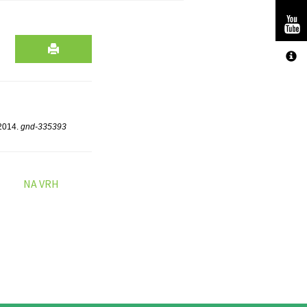
/2014.
gnd-335393
NA VRH