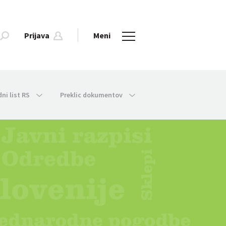
Prijava
Meni
dni list RS
Preklic dokumentov