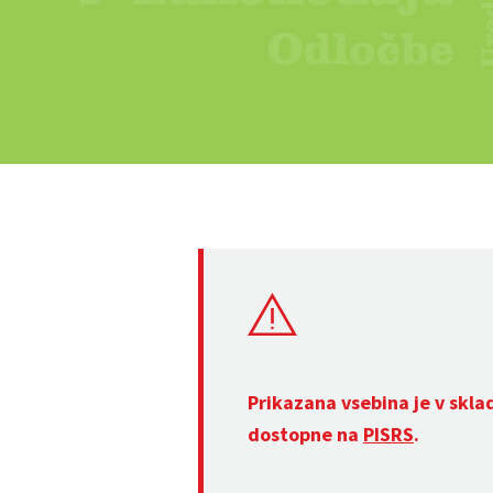
Prikazana vsebina je v skla
dostopne na
PISRS
.