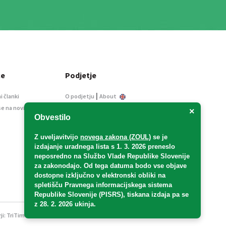
ce
Podjetje
|
i članki
O podjetju
About
se na novice
Kontakt
×
Obvestilo
Informacije javnega
značaja
Z uveljavitvijo
novega zakona (ZOUL)
se je
Oglaševanje
izdajanje uradnega lista s 1. 3. 2026 preneslo
Splošni pogoji
neposredno
na Službo Vlade Republike Slovenije
Izjava o varstvu osebnih
za zakonodajo
. Od tega datuma bodo vse objave
podatkov
dostopne izključno v elektronski obliki na
spletišču Pravnega informacijskega sistema
E-dražbe
Republike Slovenije (PISRS), tiskana izdaja pa se
z 28. 2. 2026 ukinja.
ji:
TriTim spletna agencija
v sodelovanju z 2Mobile