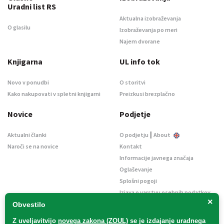
Uradni list RS
Aktualna izobraževanja
O glasilu
Izobraževanja po meri
Najem dvorane
Knjigarna
UL info tok
Novo v ponudbi
O storitvi
Kako nakupovati v spletni knjigarni
Preizkusi brezplačno
Novice
Podjetje
|
Aktualni članki
O podjetju
About
Naroči se na novice
Kontakt
Informacije javnega značaja
Oglaševanje
Splošni pogoji
Izjava o varstvu osebnih podatkov
×
E-dražbe
Obvestilo
Z uveljavitvijo
novega zakona (ZOUL)
se je
izdajanje uradnega