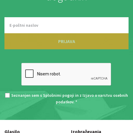
PRIJAVA
Seznanjen sem s
Splošnimi pogoji
in z
Izjavo o varstvu osebnih
podatkov
. *
Glasilo
Izobraževanja