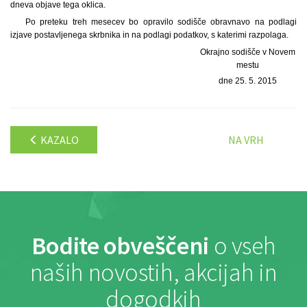
dneva objave tega oklica.
Po preteku treh mesecev bo opravilo sodišče obravnavo na podlagi
izjave postavljenega skrbnika in na podlagi podatkov, s katerimi razpolaga.
Okrajno sodišče v Novem
mestu
dne 25. 5. 2015
KAZALO
NA VRH
Bodite obveščeni
o vseh
naših novostih, akcijah in
dogodkih