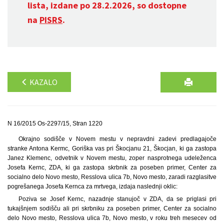
lista, izdane po 28.2.2026, so dostopne
na
PISRS
.
KAZALO
N 16/2015 Os-2297/15, Stran 1220
Okrajno sodišče v Novem mestu v nepravdni zadevi predlagajoče
stranke Antona Kermc, Goriška vas pri Škocjanu 21, Škocjan, ki ga zastopa
Janez Klemenc, odvetnik v Novem mestu, zoper nasprotnega udeleženca
Josefa Kernc, ZDA, ki ga zastopa skrbnik za poseben primer, Center za
socialno delo Novo mesto, Resslova ulica 7b, Novo mesto, zaradi razglasitve
pogrešanega Josefa Kernca za mrtvega, izdaja naslednji oklic:
Poziva se Josef Kernc, nazadnje stanujoč v ZDA, da se priglasi pri
tukajšnjem sodišču ali pri skrbniku za poseben primer, Center za socialno
delo Novo mesto, Resslova ulica 7b, Novo mesto, v roku treh mesecev od