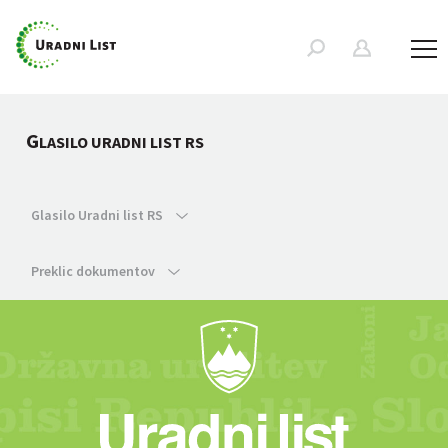
G
LASILO URADNI LIST RS
Glasilo Uradni list RS
Preklic dokumentov