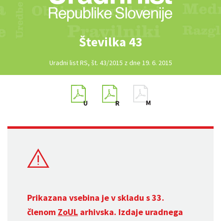
Številka 43
Uradni list RS, št. 43/2015 z dne 19. 6. 2015
Prikazana vsebina je v skladu s 33.
členom
ZoUL
arhivska. Izdaje uradnega