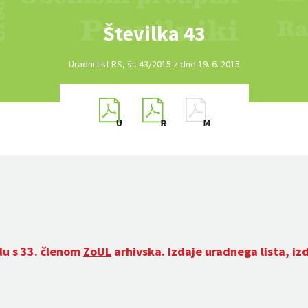
Številka 43
Uradni list RS, št. 43/2015 z dne 19. 6. 2015
du s 33. členom
ZoUL
arhivska. Izdaje uradnega lista, iz