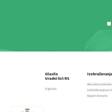
Glasilo
Izobraževanj
Uradni list RS
Aktualna izobraže
O glasilu
Izobraževanja po 
Najem dvorane