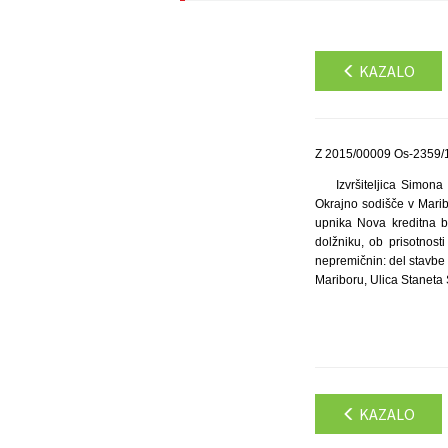
KAZALO
Z 2015/00009 Os-2359/1
Izvršiteljica Simon
Okrajno sodišče v Marib
upnika Nova kreditna ba
dolžniku, ob prisotnost
nepremičnin: del stavbe š
Mariboru, Ulica Staneta 
KAZALO