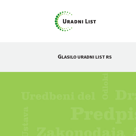
G
LASILO URADNI LIST RS