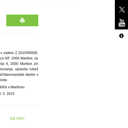
, v zadevi Z 2015/00009,
ca 6/F, 2000 Maribor, za
rja 6, 2000 Maribor, pri
anovanja, opravila rubež
u večstanovanjske stavbe v
lote.
dišče v Mariboru
5. 5. 2015
NA VRH