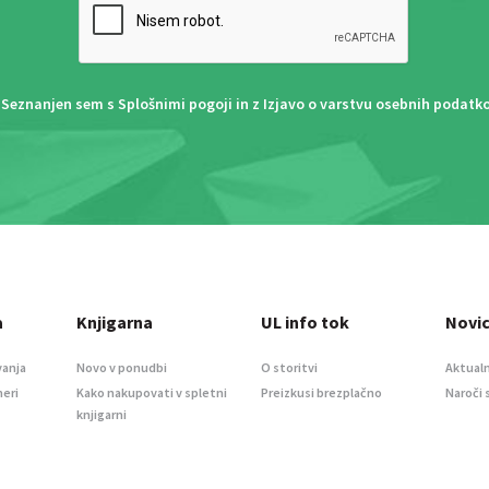
Seznanjen sem s
Splošnimi pogoji
in z
Izjavo o varstvu osebnih podatk
a
Knjigarna
UL info tok
Novi
vanja
Novo v ponudbi
O storitvi
Aktualn
meri
Kako nakupovati v spletni
Preizkusi brezplačno
Naroči 
knjigarni