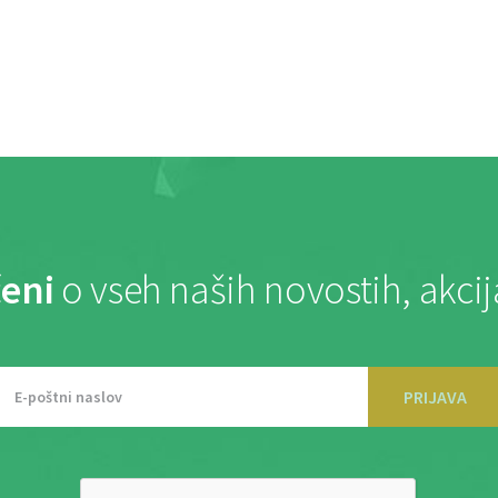
eni
o vseh naših novostih, akci
PRIJAVA