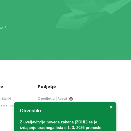
ov
. *
ce
Podjetje
|
i članki
O podjetju
About
se na novice
Kontakt
×
Obvestilo
Informacije javnega
značaja
Z uveljavitvijo
novega zakona (ZOUL)
se je
Oglaševanje
izdajanje uradnega lista s 1. 3. 2026 preneslo