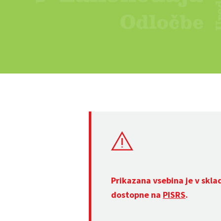
Prikazana vsebina je v skla
dostopne na
PISRS
.