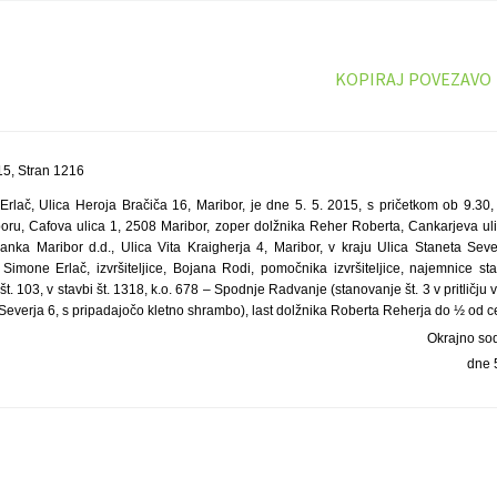
KOPIRAJ POVEZAVO
5, Stran 1216
a Erlač, Ulica Heroja Bračiča 16, Maribor, je dne 5. 5. 2015, s pričetkom ob 9.30
oru, Cafova ulica 1, 2508 Maribor, zoper dolžnika Reher Roberta, Cankarjeva uli
nka Maribor d.d., Ulica Vita Kraigherja 4, Maribor, v kraju Ulica Staneta Seve
i Simone Erlač, izvršiteljice, Bojana Rodi, pomočnika izvršiteljice, najemnice st
t. 103, v stavbi št. 1318, k.o. 678 – Spodnje Radvanje (stanovanje št. 3 v pritličj
Severja 6, s pripadajočo kletno shrambo), last dolžnika Roberta Reherja do ½ od ce
Okrajno so
dne 