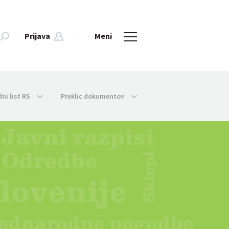
Prijava
Meni
dni list RS
Preklic dokumentov