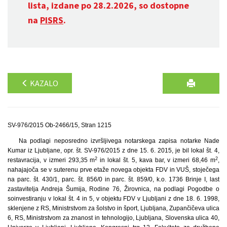
lista, izdane po 28.2.2026, so dostopne
na
PISRS
.
KAZALO
SV-976/2015 Ob-2466/15, Stran 1215
Na podlagi neposredno izvršljivega notarskega zapisa notarke Nade
Kumar iz Ljubljane, opr. št. SV-976/2015 z dne 15. 6. 2015, je bil lokal št. 4,
2
2
restavracija, v izmeri 293,35 m
in lokal št. 5, kava bar, v izmeri 68,46 m
,
nahajajoča se v suterenu prve etaže novega objekta FDV in VUŠ, stoječega
na parc. št. 430/1, parc. št. 856/0 in parc. št. 859/0, k.o. 1736 Brinje I, last
zastavitelja Andreja Šumija, Rodine 76, Žirovnica, na podlagi Pogodbe o
soinvestiranju v lokal št. 4 in 5, v objektu FDV v Ljubljani z dne 18. 6. 1998,
sklenjene z RS, Ministrstvom za šolstvo in šport, Ljubljana, Zupančičeva ulica
6, RS, Ministrstvom za znanost in tehnologijo, Ljubljana, Slovenska ulica 40,