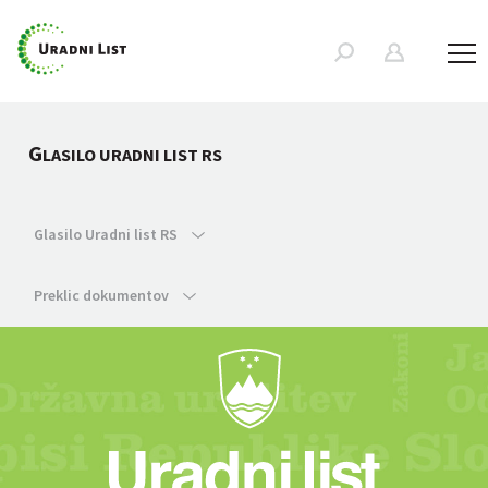
G
LASILO URADNI LIST RS
Glasilo Uradni list RS
Preklic dokumentov