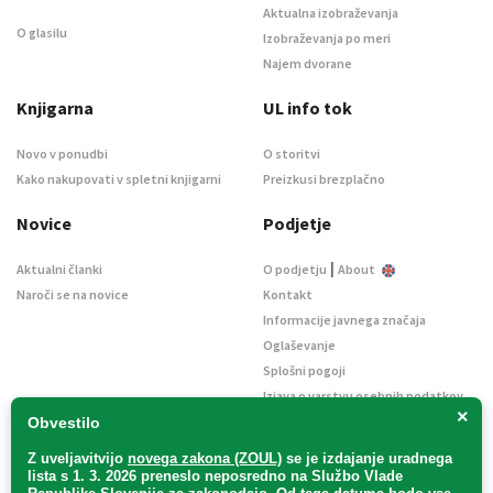
Aktualna izobraževanja
O glasilu
Izobraževanja po meri
Najem dvorane
Knjigarna
UL info tok
Novo v ponudbi
O storitvi
Kako nakupovati v spletni knjigarni
Preizkusi brezplačno
Novice
Podjetje
|
Aktualni članki
O podjetju
About
Naroči se na novice
Kontakt
Informacije javnega značaja
Oglaševanje
Splošni pogoji
Izjava o varstvu osebnih podatkov
×
E-dražbe
Obvestilo
Z uveljavitvijo
novega zakona (ZOUL)
se je
izdajanje uradnega
lista s 1. 3. 2026 preneslo
neposredno
na Službo Vlade