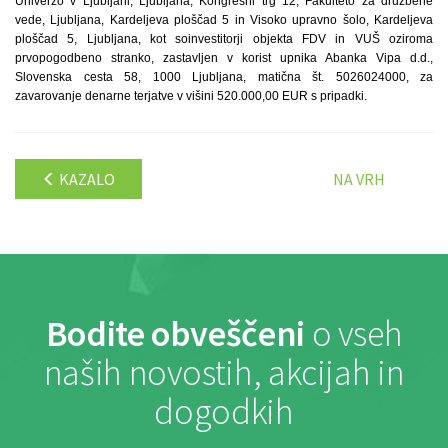
Univerzo v Ljubljani, Ljubljana, Kongresni trg 12, Fakulteto za družbene
vede, Ljubljana, Kardeljeva ploščad 5 in Visoko upravno šolo, Kardeljeva
ploščad 5, Ljubljana, kot soinvestitorji objekta FDV in VUŠ oziroma
prvopogodbeno stranko, zastavljen v korist upnika Abanka Vipa d.d.,
Slovenska cesta 58, 1000 Ljubljana, matična št. 5026024000, za
zavarovanje denarne terjatve v višini 520.000,00 EUR s pripadki.
KAZALO
NA VRH
Bodite obveščeni
o vseh
naših novostih, akcijah in
dogodkih