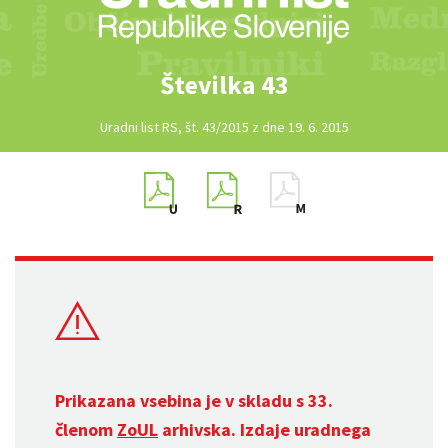
Številka 43
Uradni list RS, št. 43/2015 z dne 19. 6. 2015
Prikazana vsebina je v skladu s 33.
členom
ZoUL
arhivska. Izdaje uradnega