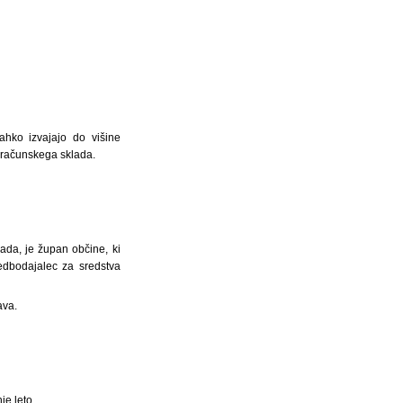
ahko izvajajo do višine
oračunskega sklada.
lada, je župan občine, ki
edbodajalec za sredstva
ava.
e leto.