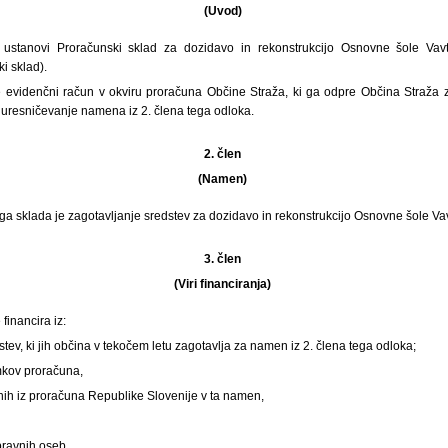
(Uvod)
stanovi Proračunski sklad za dozidavo in rekonstrukcijo Osnovne šole Vavt
i sklad).
e evidenčni račun v okviru proračuna Občine Straža, ki ga odpre Občina Straža
 uresničevanje namena iz 2. člena tega odloka.
2. člen
(Namen)
 sklada je zagotavljanje sredstev za dozidavo in rekonstrukcijo Osnovne šole Vav
3. člen
(Viri financiranja)
financira iz:
stev, ki jih občina v tekočem letu zagotavlja za namen iz 2. člena tega odloka;
mkov proračuna,
enih iz proračuna Republike Slovenije v ta namen,
 pravnih oseb,