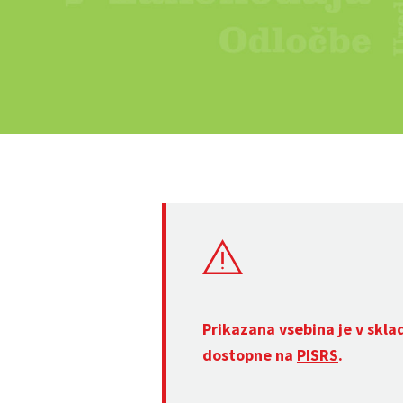
Prikazana vsebina je v skla
dostopne na
PISRS
.