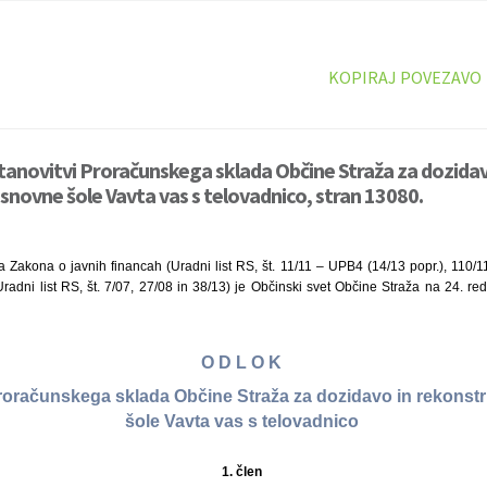
KOPIRAJ POVEZAVO
tanovitvi Proračunskega sklada Občine Straža za dozidav
snovne šole Vavta vas s telovadnico, stran 13080.
a Zakona o javnih financah (Uradni list RS, št. 11/11 – UPB4 (14/13 popr.), 110/1
radni list RS, št. 7/07, 27/08 in 38/13) je Občinski svet Občine Straža na 24. re
O D L O K
Proračunskega sklada Občine Straža za dozidavo in rekonst
šole Vavta vas s telovadnico
1. člen