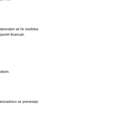
tanovljen ali če sredstva
javnih financah.
lokom.
telovadnico se prenesejo