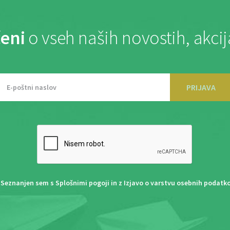
eni
o vseh naših novostih, akci
PRIJAVA
Seznanjen sem s
Splošnimi pogoji
in z
Izjavo o varstvu osebnih podatk