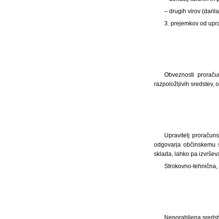
– drugih virov (darila
3. prejemkov od upra
Obveznosti proraču
razpoložljivih sredstev
Upravitelj proračuns
odgovarja občinskemu s
sklada, lahko pa izvršev
Strokovno-tehnična, 
Neporabljena sredst