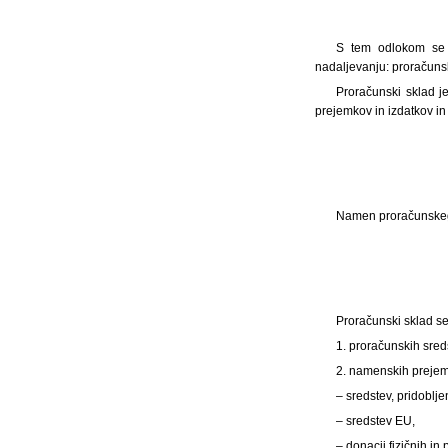
S tem odlokom se u
nadaljevanju: proračunsk
Proračunski sklad j
prejemkov in izdatkov in
Namen proračunskega
Proračunski sklad se 
1. proračunskih sred
2. namenskih preje
– sredstev, pridoblj
– sredstev EU,
– donacij fizičnih in