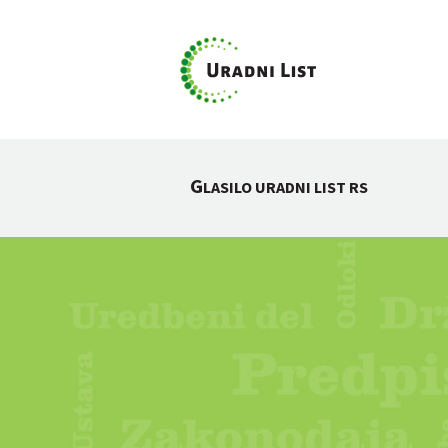
G
LASILO URADNI LIST RS