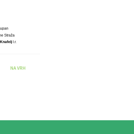
Župan
ne Straža
 Knafelj
l.r.
NA VRH