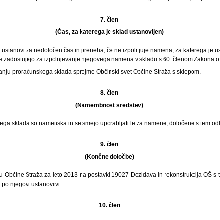
7. člen
(Čas, za katerega je sklad ustanovljen)
 ustanovi za nedoločen čas in preneha, če ne izpolnjuje namena, za katerega je us
 zadostujejo za izpolnjevanje njegovega namena v skladu s 60. členom Zakona o 
anju proračunskega sklada sprejme Občinski svet Občine Straža s sklepom.
8. člen
(Namembnost sredstev)
ega sklada so namenska in se smejo uporabljati le za namene, določene s tem od
9. člen
(Končne določbe)
u Občine Straža za leto 2013 na postavki 19027 Dozidava in rekonstrukcija OŠ s 
 po njegovi ustanovitvi.
10. člen