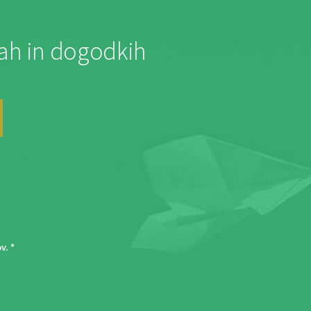
jah in dogodkih
ov
. *