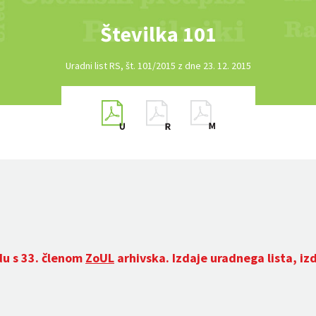
Številka 101
Uradni list RS, št. 101/2015 z dne 23. 12. 2015
du s 33. členom
ZoUL
arhivska. Izdaje uradnega lista, iz