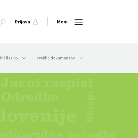
Prijava
Meni
dni list RS
Preklic dokumentov