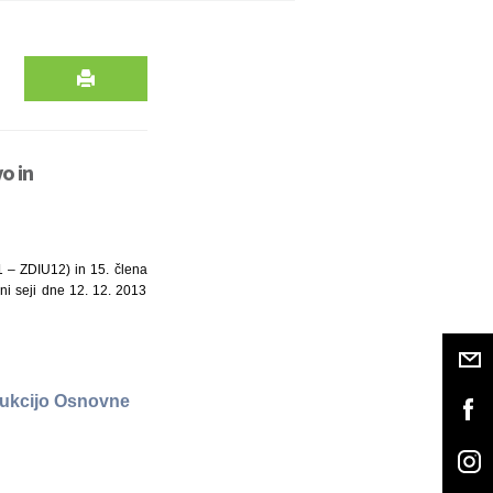
o in
1 – ZDIU12) in 15. člena
dni seji dne 12. 12. 2013
rukcijo Osnovne