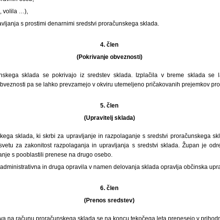
, volila …),
vljanja s prostimi denarnimi sredstvi proračunskega sklada.
4. člen
(Pokrivanje obveznosti)
nskega sklada se pokrivajo iz sredstev sklada. Izplačila v breme sklada se l
, obveznosti pa se lahko prevzamejo v okviru utemeljeno pričakovanih prejemkov pr
5. člen
(Upravitelj sklada)
kega sklada, ki skrbi za upravljanje in razpolaganje s sredstvi proračunskega sk
vetu za zakonitost razpolaganja in upravljanja s sredstvi sklada. Župan je odr
anje s pooblastili prenese na drugo osebo.
administrativna in druga opravila v namen delovanja sklada opravlja občinska upr
6. člen
(Prenos sredstev)
va na računu proračunskega sklada se na koncu tekočega leta prenesejo v prihodnj