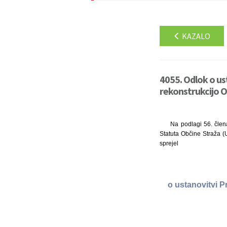
KAZALO
4055. Odlok o us
rekonstrukcijo O
Na podlagi 56. člen
Statuta Občine Straža (U
sprejel
o ustanovitvi 