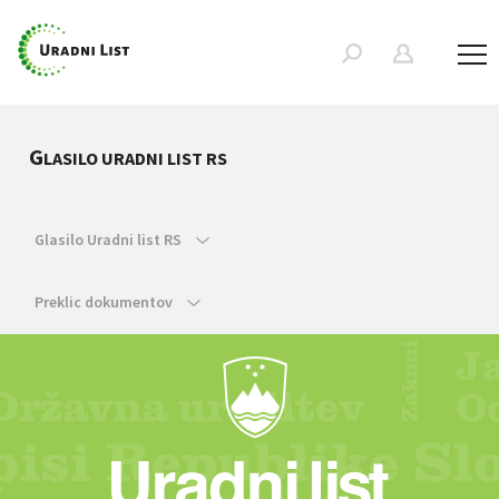
G
LASILO URADNI LIST RS
Glasilo Uradni list RS
Preklic dokumentov