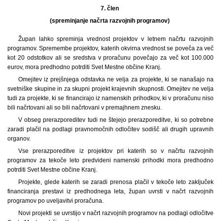
7. člen
(spreminjanje načrta razvojnih programov)
Župan lahko spreminja vrednost projektov v letnem načrtu razvojnih
programov. Spremembe projektov, katerih okvirna vrednost se poveča za več
kot 20 odstotkov ali se sredstva v proračunu povečajo za več kot 100.000
eurov, mora predhodno potrditi Svet Mestne občine Kranj.
Omejitev iz prejšnjega odstavka ne velja za projekte, ki se nanašajo na
svetniške skupine in za skupni projekt krajevnih skupnosti. Omejitev ne velja
tudi za projekte, ki se financirajo iz namenskih prihodkov, ki v proračunu niso
bili načrtovani ali so bili načrtovani v premajhnem znesku.
V obseg prerazporeditev tudi ne štejejo prerazporeditve, ki so potrebne
zaradi plačil na podlagi pravnomočnih odločitev sodišč ali drugih upravnih
organov.
Vse prerazporeditve iz projektov pri katerih so v načrtu razvojnih
programov za tekoče leto predvideni namenski prihodki mora predhodno
potrditi Svet Mestne občine Kranj.
Projekte, glede katerih se zaradi prenosa plačil v tekoče leto zaključek
financiranja prestavi iz predhodnega leta, župan uvrsti v načrt razvojnih
programov po uveljavitvi proračuna.
Novi projekti se uvrstijo v načrt razvojnih programov na podlagi odločitve