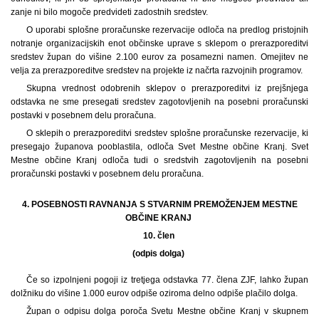
zanje ni bilo mogoče predvideti zadostnih sredstev.
O uporabi splošne proračunske rezervacije odloča na predlog pristojnih
notranje organizacijskih enot občinske uprave s sklepom o prerazporeditvi
sredstev župan do višine 2.100 eurov za posamezni namen. Omejitev ne
velja za prerazporeditve sredstev na projekte iz načrta razvojnih programov.
Skupna vrednost odobrenih sklepov o prerazporeditvi iz prejšnjega
odstavka ne sme presegati sredstev zagotovljenih na posebni proračunski
postavki v posebnem delu proračuna.
O sklepih o prerazporeditvi sredstev splošne proračunske rezervacije, ki
presegajo županova pooblastila, odloča Svet Mestne občine Kranj. Svet
Mestne občine Kranj odloča tudi o sredstvih zagotovljenih na posebni
proračunski postavki v posebnem delu proračuna.
4. POSEBNOSTI RAVNANJA S STVARNIM PREMOŽENJEM MESTNE
OBČINE KRANJ
10. člen
(odpis dolga)
Če so izpolnjeni pogoji iz tretjega odstavka 77. člena ZJF, lahko župan
dolžniku do višine 1.000 eurov odpiše oziroma delno odpiše plačilo dolga.
Župan o odpisu dolga poroča Svetu Mestne občine Kranj v skupnem