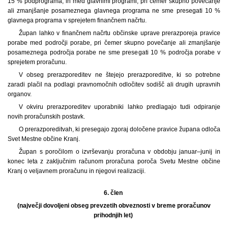
15 % podprograma, in med glavnimi programi, pri čemer skupno povečanje
ali zmanjšanje posameznega glavnega programa ne sme presegati 10 %
glavnega programa v sprejetem finančnem načrtu.
Župan lahko v finančnem načrtu občinske uprave prerazporeja pravice
porabe med področji porabe, pri čemer skupno povečanje ali zmanjšanje
posameznega področja porabe ne sme presegati 10 % področja porabe v
sprejetem proračunu.
V obseg prerazporeditev ne štejejo prerazporeditve, ki so potrebne
zaradi plačil na podlagi pravnomočnih odločitev sodišč ali drugih upravnih
organov.
V okviru prerazporeditev uporabniki lahko predlagajo tudi odpiranje
novih proračunskih postavk.
O prerazporeditvah, ki presegajo zgoraj določene pravice župana odloča
Svet Mestne občine Kranj.
Župan s poročilom o izvrševanju proračuna v obdobju januar–junij in
konec leta z zaključnim računom proračuna poroča Svetu Mestne občine
Kranj o veljavnem proračunu in njegovi realizaciji.
6. člen
(največji dovoljeni obseg prevzetih obveznosti v breme proračunov
prihodnjih let)