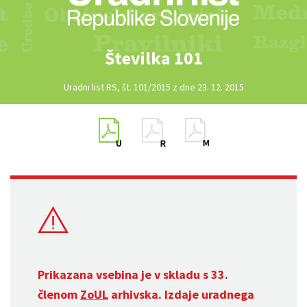
Številka 101
Uradni list RS, št. 101/2015 z dne 23. 12. 2015
Prikazana vsebina je v skladu s 33.
členom
ZoUL
arhivska. Izdaje uradnega