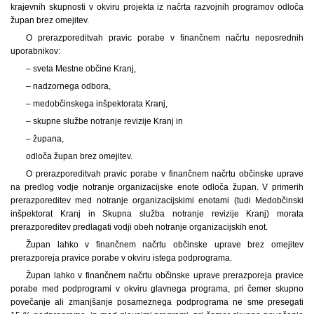
krajevnih skupnosti v okviru projekta iz načrta razvojnih programov odloča
župan brez omejitev.
O prerazporeditvah pravic porabe v finančnem načrtu neposrednih
uporabnikov:
– sveta Mestne občine Kranj,
– nadzornega odbora,
– medobčinskega inšpektorata Kranj,
– skupne službe notranje revizije Kranj in
– župana,
odloča župan brez omejitev.
O prerazporeditvah pravic porabe v finančnem načrtu občinske uprave
na predlog vodje notranje organizacijske enote odloča župan. V primerih
prerazporeditev med notranje organizacijskimi enotami (tudi Medobčinski
inšpektorat Kranj in Skupna služba notranje revizije Kranj) morata
prerazporeditev predlagati vodji obeh notranje organizacijskih enot.
Župan lahko v finančnem načrtu občinske uprave brez omejitev
prerazporeja pravice porabe v okviru istega podprograma.
Župan lahko v finančnem načrtu občinske uprave prerazporeja pravice
porabe med podprogrami v okviru glavnega programa, pri čemer skupno
povečanje ali zmanjšanje posameznega podprograma ne sme presegati