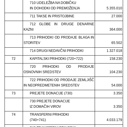
710 UDELEŽBA NA DOBIČKU
IN DOHODKI OD PREMOŽENJA
5.355.010
711 TAKSE IN PRISTOJBINE
27.000
712 GLOBE IN DRUGE DENARNE
KAZNI
364.000
713 PRIHODKI OD PRODAJE BLAGA IN
STORITEV
65.502
714 DRUGI NEDAVČNI PRIHODKI
1.327.018
72
KAPITALSKI PRIHODKI (720+722)
158.230
720 PRIHODKI OD PRODAJE
OSNOVNIH SREDSTEV
104.230
722 PRIHODKI OD PRODAJE ZEMLJIŠČ
IN NEOPREDMETENIH SREDSTEV
54.000
73
PREJETE DONACIJE (730)
3.350
730 PREJETE DONACIJE
IZ DOMAČIH VIROV
3.350
74
TRANSFERNI PRIHODKI
(740+741)
4.033.179