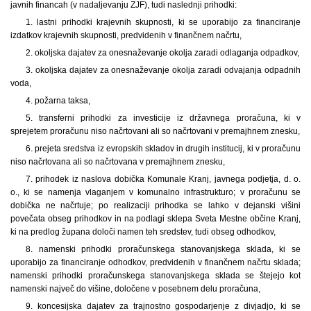
javnih financah (v nadaljevanju ZJF), tudi naslednji prihodki:
1. lastni prihodki krajevnih skupnosti, ki se uporabijo za financiranje
izdatkov krajevnih skupnosti, predvidenih v finančnem načrtu,
2. okoljska dajatev za onesnaževanje okolja zaradi odlaganja odpadkov,
3. okoljska dajatev za onesnaževanje okolja zaradi odvajanja odpadnih
voda,
4. požarna taksa,
5. transferni prihodki za investicije iz državnega proračuna, ki v
sprejetem proračunu niso načrtovani ali so načrtovani v premajhnem znesku,
6. prejeta sredstva iz evropskih skladov in drugih institucij, ki v proračunu
niso načrtovana ali so načrtovana v premajhnem znesku,
7. prihodek iz naslova dobička Komunale Kranj, javnega podjetja, d. o.
o., ki se namenja vlaganjem v komunalno infrastrukturo; v proračunu se
dobička ne načrtuje; po realizaciji prihodka se lahko v dejanski višini
povečata obseg prihodkov in na podlagi sklepa Sveta Mestne občine Kranj,
ki na predlog župana določi namen teh sredstev, tudi obseg odhodkov,
8. namenski prihodki proračunskega stanovanjskega sklada, ki se
uporabijo za financiranje odhodkov, predvidenih v finančnem načrtu sklada;
namenski prihodki proračunskega stanovanjskega sklada se štejejo kot
namenski največ do višine, določene v posebnem delu proračuna,
9. koncesijska dajatev za trajnostno gospodarjenje z divjadjo, ki se