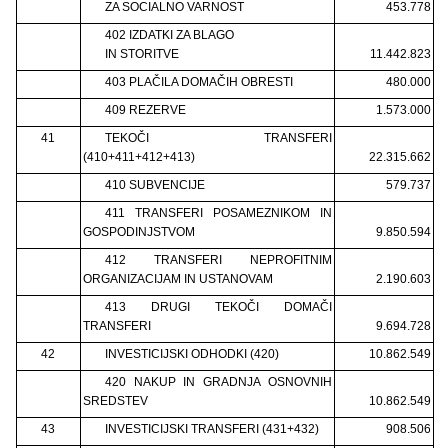
ZA SOCIALNO VARNOST
453.778
402 IZDATKI ZA BLAGO
IN STORITVE
11.442.823
403 PLAČILA DOMAČIH OBRESTI
480.000
409 REZERVE
1.573.000
41
TEKOČI TRANSFERI
(410+411+412+413)
22.315.662
410 SUBVENCIJE
579.737
411 TRANSFERI POSAMEZNIKOM IN
GOSPODINJSTVOM
9.850.594
412 TRANSFERI NEPROFITNIM
ORGANIZACIJAM IN USTANOVAM
2.190.603
413 DRUGI TEKOČI DOMAČI
TRANSFERI
9.694.728
42
INVESTICIJSKI ODHODKI (420)
10.862.549
420 NAKUP IN GRADNJA OSNOVNIH
SREDSTEV
10.862.549
43
INVESTICIJSKI TRANSFERI (431+432)
908.506