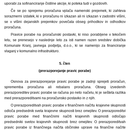
uporabi za sofinanciranje čistilne akcije, ki poteka tudi v gozdovih.
Če se po sprejemu proračuna vplača namenski prejemek, ki zahteva
sorazmerni izdatek, ki v proračunu ni izkazan ali ni izkazan v zadostni višini,
se v višini dejanskih prejemkov povečata obseg prihodkov in odhodkov
proračuna.
Pravice porabe na proračunski postavki, ki niso porabljene v tekočem
letu, se prenesejo v naslednje leto za isti namen razen sredstev dobička
Komunale Kranj, javnega podjetja, d.o.o., ki se namenijo za financiranje
vlaganj v komunalno infrastrukturo.
5. člen
(prerazporejanje pravic porabe)
Osnova za prerazporejanje pravic porabe je zadnji sprejeti proračun,
sprememba proračuna ali rebalans proračuna. Obseg izvedenih
prerazporeditev pravic porabe se računa po neto načelu, ki je sešteta razlika
med prerazporeditvami na proračunsko postavko in z njih.
O prerazporeditvah pravic porabe v finančnem načrtu krajevne skupnosti
odloča predsednik sveta krajevne skupnosti brez omejitev. O prerazporeditvi
pravic porabe med finančnimi načrti krajevnih skupnosti odločajo
predsedniki svetov krajevnih skupnosti brez omejitev. O prerazporeditvah
pravic porabe iz finančnega načrta občinske uprave na finančne načrte