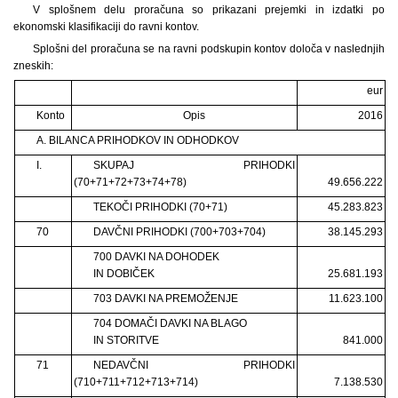
V splošnem delu proračuna so prikazani prejemki in izdatki po
ekonomski klasifikaciji do ravni kontov.
Splošni del proračuna se na ravni podskupin kontov določa v naslednjih
zneskih:
eur
Konto
Opis
2016
A. BILANCA PRIHODKOV IN ODHODKOV
I.
SKUPAJ PRIHODKI
(70+71+72+73+74+78)
49.656.222
TEKOČI PRIHODKI (70+71)
45.283.823
70
DAVČNI PRIHODKI (700+703+704)
38.145.293
700 DAVKI NA DOHODEK
IN DOBIČEK
25.681.193
703 DAVKI NA PREMOŽENJE
11.623.100
704 DOMAČI DAVKI NA BLAGO
IN STORITVE
841.000
71
NEDAVČNI PRIHODKI
(710+711+712+713+714)
7.138.530