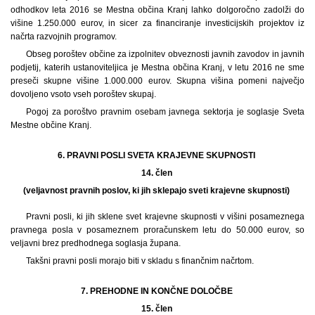
odhodkov leta 2016 se Mestna občina Kranj lahko dolgoročno zadolži do
višine 1.250.000 eurov, in sicer za financiranje investicijskih projektov iz
načrta razvojnih programov.
Obseg poroštev občine za izpolnitev obveznosti javnih zavodov in javnih
podjetij, katerih ustanoviteljica je Mestna občina Kranj, v letu 2016 ne sme
preseči skupne višine 1.000.000 eurov. Skupna višina pomeni največjo
dovoljeno vsoto vseh poroštev skupaj.
Pogoj za poroštvo pravnim osebam javnega sektorja je soglasje Sveta
Mestne občine Kranj.
6. PRAVNI POSLI SVETA KRAJEVNE SKUPNOSTI
14. člen
(veljavnost pravnih poslov, ki jih sklepajo sveti krajevne skupnosti)
Pravni posli, ki jih sklene svet krajevne skupnosti v višini posameznega
pravnega posla v posameznem proračunskem letu do 50.000 eurov, so
veljavni brez predhodnega soglasja župana.
Takšni pravni posli morajo biti v skladu s finančnim načrtom.
7. PREHODNE IN KONČNE DOLOČBE
15. člen