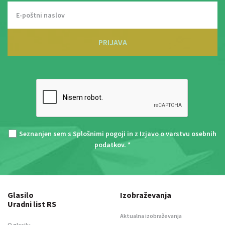
PRIJAVA
Seznanjen sem s
Splošnimi pogoji
in z
Izjavo o varstvu osebnih
podatkov
. *
Glasilo
Izobraževanja
Uradni list RS
Aktualna izobraževanja
O glasilu