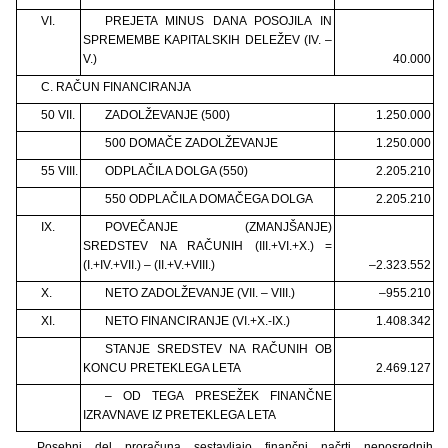
VI.
PREJETA MINUS DANA POSOJILA IN
SPREMEMBE KAPITALSKIH DELEŽEV (IV. –
V.)
40.000
C. RAČUN FINANCIRANJA
50 VII.
ZADOLŽEVANJE (500)
1.250.000
500 DOMAČE ZADOLŽEVANJE
1.250.000
55 VIII.
ODPLAČILA DOLGA (550)
2.205.210
550 ODPLAČILA DOMAČEGA DOLGA
2.205.210
IX.
POVEČANJE (ZMANJŠANJE)
SREDSTEV NA RAČUNIH (III.+VI.+X.) =
(I.+IV.+VII.) – (II.+V.+VIII.)
–2.323.552
X.
NETO ZADOLŽEVANJE (VII. – VIII.)
–955.210
XI.
NETO FINANCIRANJE (VI.+X.-IX.)
1.408.342
STANJE SREDSTEV NA RAČUNIH OB
KONCU PRETEKLEGA LETA
2.469.127
– OD TEGA PRESEŽEK FINANČNE
IZRAVNAVE IZ PRETEKLEGA LETA
Posebni del proračuna sestavljajo finančni načrti neposrednih