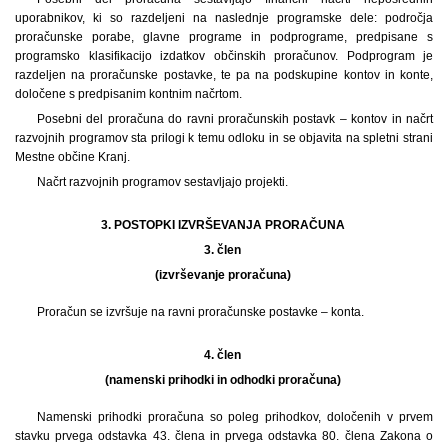
uporabnikov, ki so razdeljeni na naslednje programske dele: področja
proračunske porabe, glavne programe in podprograme, predpisane s
programsko klasifikacijo izdatkov občinskih proračunov. Podprogram je
razdeljen na proračunske postavke, te pa na podskupine kontov in konte,
določene s predpisanim kontnim načrtom.
Posebni del proračuna do ravni proračunskih postavk – kontov in načrt
razvojnih programov sta prilogi k temu odloku in se objavita na spletni strani
Mestne občine Kranj.
Načrt razvojnih programov sestavljajo projekti.
3. POSTOPKI IZVRŠEVANJA PRORAČUNA
3. člen
(izvrševanje proračuna)
Proračun se izvršuje na ravni proračunske postavke – konta.
4. člen
(namenski prihodki in odhodki proračuna)
Namenski prihodki proračuna so poleg prihodkov, določenih v prvem
stavku prvega odstavka 43. člena in prvega odstavka 80. člena Zakona o