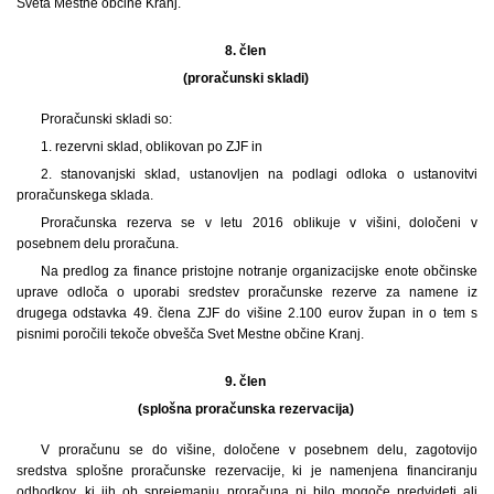
Sveta Mestne občine Kranj.
8. člen
(proračunski skladi)
Proračunski skladi so:
1. rezervni sklad, oblikovan po ZJF in
2. stanovanjski sklad, ustanovljen na podlagi odloka o ustanovitvi
proračunskega sklada.
Proračunska rezerva se v letu 2016 oblikuje v višini, določeni v
posebnem delu proračuna.
Na predlog za finance pristojne notranje organizacijske enote občinske
uprave odloča o uporabi sredstev proračunske rezerve za namene iz
drugega odstavka 49. člena ZJF do višine 2.100 eurov župan in o tem s
pisnimi poročili tekoče obvešča Svet Mestne občine Kranj.
9. člen
(splošna proračunska rezervacija)
V proračunu se do višine, določene v posebnem delu, zagotovijo
sredstva splošne proračunske rezervacije, ki je namenjena financiranju
odhodkov, ki jih ob sprejemanju proračuna ni bilo mogoče predvideti ali