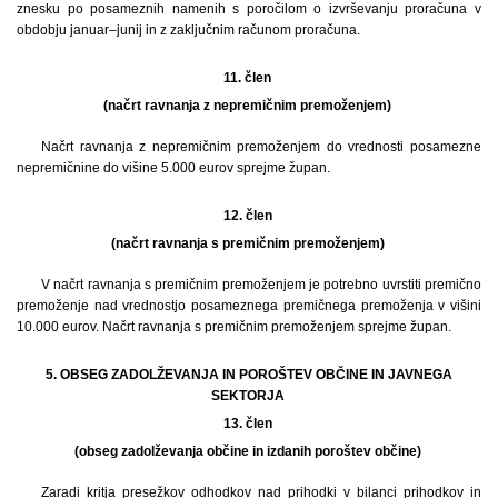
znesku po posameznih namenih s poročilom o izvrševanju proračuna v
obdobju januar–junij in z zaključnim računom proračuna.
11. člen
(načrt ravnanja z nepremičnim premoženjem)
Načrt ravnanja z nepremičnim premoženjem do vrednosti posamezne
nepremičnine do višine 5.000 eurov sprejme župan.
12. člen
(načrt ravnanja s premičnim premoženjem)
V načrt ravnanja s premičnim premoženjem je potrebno uvrstiti premično
premoženje nad vrednostjo posameznega premičnega premoženja v višini
10.000 eurov. Načrt ravnanja s premičnim premoženjem sprejme župan.
5. OBSEG ZADOLŽEVANJA IN POROŠTEV OBČINE IN JAVNEGA
SEKTORJA
13. člen
(obseg zadolževanja občine in izdanih poroštev občine)
Zaradi kritja presežkov odhodkov nad prihodki v bilanci prihodkov in