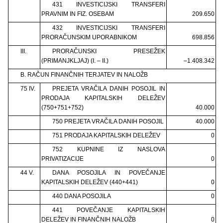
431 INVESTICIJSKI TRANSFERI
PRAVNIM IN FIZ. OSEBAM
209.650
432 INVESTICIJSKI TRANSFERI
PRORAČUNSKIM UPORABNIKOM
698.856
III.
PRORAČUNSKI PRESEŽEK
(PRIMANJKLJAJ) (I. – II.)
–1.408.342
B. RAČUN FINANČNIH TERJATEV IN NALOŽB
75 IV.
PREJETA VRAČILA DANIH POSOJIL IN
PRODAJA KAPITALSKIH DELEŽEV
(750+751+752)
40.000
750 PREJETA VRAČILA DANIH POSOJIL
40.000
751 PRODAJA KAPITALSKIH DELEŽEV
0
752 KUPNINE IZ NASLOVA
PRIVATIZACIJE
0
44 V.
DANA POSOJILA IN POVEČANJE
KAPITALSKIH DELEŽEV (440+441)
0
440 DANA POSOJILA
0
441 POVEČANJE KAPITALSKIH
DELEŽEV IN FINANČNIH NALOŽB
0