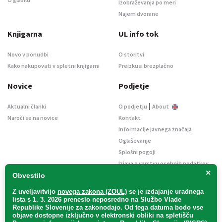
Izobraževanja po meri
Najem dvorane
Knjigarna
UL info tok
Novo v ponudbi
O storitvi
Kako nakupovati v spletni knjigarni
Preizkusi brezplačno
Novice
Podjetje
|
Aktualni članki
O podjetju
About
Naroči se na novice
Kontakt
Informacije javnega značaja
Oglaševanje
Splošni pogoji
Izjava o varstvu osebnih podatkov
×
E-dražbe
Obvestilo
Z uveljavitvijo
novega zakona (ZOUL)
se je
izdajanje uradnega
lista s 1. 3. 2026 preneslo
neposredno
na Službo Vlade
Republike Slovenije za zakonodajo
. Od tega datuma bodo vse
objave dostopne izključno v elektronski obliki na spletišču