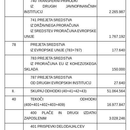
740 TRANSFERNI PRIHODKI
IZ DRUGIH JAVNOFINANČNIH
INSTITUCIJ
2.265.987
741 PREJETA SREDSTVA
IZ DRŽAVNEGA PRORAČUNA
IZ SREDSTEV PRORAČUNA EVROPSKE
UNIJE
1.767.192
78
PREJETA SREDSTVA
IZ EVROPSKE UNIJE (783+787)
177.640
783 PREJETA SREDSTVA
IZ PRORAČUNA EU IZ KOHEZIJSKEGA
SKLADA
150.000
787 PREJETA SREDSTVA
OD DRUGIH EVROPSKIH INSTITUCIJ
27.640
II.
SKUPAJ ODHODKI (40+41+42+43)
51.064.564
40
TEKOČI ODHODKI
(400+401+402+403+409)
16.977.847
400 PLAČE IN DRUGI IZDATKI
ZAPOSLENIM
3.028.246
401 PRISPEVKI DELODAJALCEV