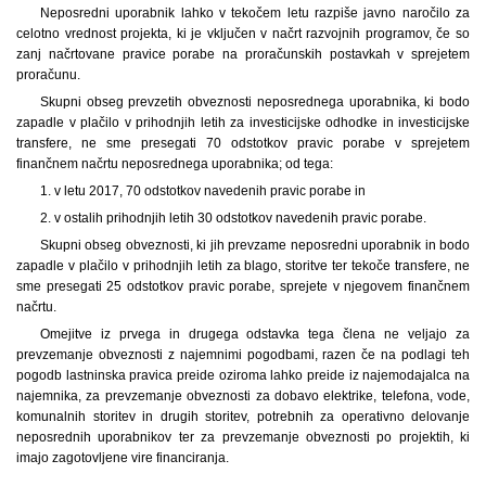
Neposredni uporabnik lahko v tekočem letu razpiše javno naročilo za
celotno vrednost projekta, ki je vključen v načrt razvojnih programov, če so
zanj načrtovane pravice porabe na proračunskih postavkah v sprejetem
proračunu.
Skupni obseg prevzetih obveznosti neposrednega uporabnika, ki bodo
zapadle v plačilo v prihodnjih letih za investicijske odhodke in investicijske
transfere, ne sme presegati 70 odstotkov pravic porabe v sprejetem
finančnem načrtu neposrednega uporabnika; od tega:
1. v letu 2017, 70 odstotkov navedenih pravic porabe in
2. v ostalih prihodnjih letih 30 odstotkov navedenih pravic porabe.
Skupni obseg obveznosti, ki jih prevzame neposredni uporabnik in bodo
zapadle v plačilo v prihodnjih letih za blago, storitve ter tekoče transfere, ne
sme presegati 25 odstotkov pravic porabe, sprejete v njegovem finančnem
načrtu.
Omejitve iz prvega in drugega odstavka tega člena ne veljajo za
prevzemanje obveznosti z najemnimi pogodbami, razen če na podlagi teh
pogodb lastninska pravica preide oziroma lahko preide iz najemodajalca na
najemnika, za prevzemanje obveznosti za dobavo elektrike, telefona, vode,
komunalnih storitev in drugih storitev, potrebnih za operativno delovanje
neposrednih uporabnikov ter za prevzemanje obveznosti po projektih, ki
imajo zagotovljene vire financiranja.