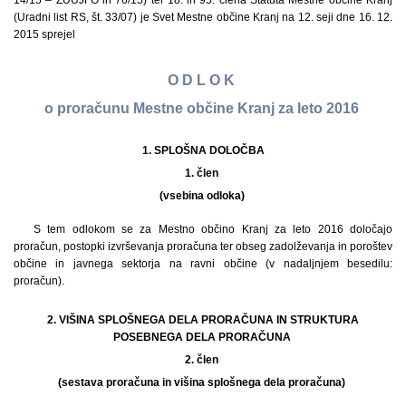
14/15 – ZUUJFO in 76/15) ter 18. in 95. člena Statuta Mestne občine Kranj
(Uradni list RS, št. 33/07) je Svet Mestne občine Kranj na 12. seji dne 16. 12.
2015 sprejel
O D L O K
o proračunu Mestne občine Kranj za leto 2016
1.
SPLOŠNA DOLOČBA
1. člen
(vsebina odloka)
S tem odlokom se za Mestno občino Kranj za leto 2016 določajo
proračun, postopki izvrševanja proračuna ter obseg zadolževanja in poroštev
občine in javnega sektorja na ravni občine (v nadaljnjem besedilu:
proračun).
2. VIŠINA SPLOŠNEGA DELA PRORAČUNA IN STRUKTURA
POSEBNEGA DELA PRORAČUNA
2. člen
(sestava proračuna in višina splošnega dela proračuna)