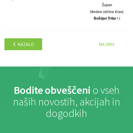
Župan
Mestne občine Kranj
Boštjan Trilar
l.r.
KAZALO
NA VRH
Bodite obveščeni
o vseh
naših novostih, akcijah in
dogodkih