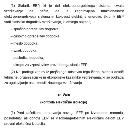
(1) Skrbnik EEP, ki je del elektroenergetskega sistema, izvaja
vzdrževanje na način, da je zagotovljena funkcionalnost
elektroenergetskega sistema in kakovost električne energije. Skrbnik EEP
vodi statistiko dogodkov vzdrževanja, ki obsega najmanj:
– splošno opredelitev dogodka;
– časovno opredelitev dogodka;
– mesto dogodka;
– vzrok dogodka;
– posledice dogodka;
– ukrepe za vzpostavitev brezhibnega stanja EEP.
(2) Na podlagi zahtev iz prejšnjega odstavka tega člena, skrbnik določi
tehnične, organizacijske in ekonomske kazalnike vzdrževanja, ki so podlaga
za ugotavljanje ustreznosti izbranega vzdrževanja.
16. člen
(kontrola električne izolacije)
(1) Pred začetkom obratovanja novega EEP, po izvedenem remontu,
posodobitvi ali obnovi EEP se visokonapetostnim električnim delom EEP
preveri električna izolacija.