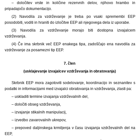
– določitev vrste in količine rezervnih delov, njihovo hrambo in
pripadajočo dokumentacijo.
(2) Navodila za vzdrževanje je treba po vsaki spremembi EEP
posodobiti, voditi in hraniti do izločitve EEP ali njegovega dela iz uporabe.
(3) Navodila za vzdrževanje morajo biti dostopna izvajalcem
vzdrževanja.
(4) Če ima skrbnik več EEP enakega tipa, zadoščajo ena navodila za
vzdrževanje za posamezni tip EEP.
7. člen
(usklajevanje izvajalcev vzdrževanja in obratovanja)
Skrbnik EEP mora zagotoviti sodelovanje, koordinacijo in seznanitev s
podatki in informacijami med izvajalci obratovanja in vzdrževanja, zlasti pa:
– uskladiti termine izvajanja vzdrževalnih del,
– določiti obseg vzdrževanja,
– izvajanje stikalnih manipulacij,
– izvedbo zavarovalnih ukrepov,
– prepoved daljinskega krmiljenja v času izvajanja vzdrževalnih del na
EEP,