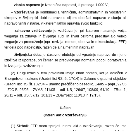
–
visoka napetost
je izmenična napetost, ki presega 1 000 V;
–
vzdrževanje
je kombinacija tehničnih, administrativnih in vodstvenih
ukrepov v življenjski dobi naprave s ciljem obdržati napravo v stanju ali
napravo vrniti v stanje, v katerem lahko opravlja svojo funkcijo;
–
zahtevno vzdrževanje
je vzdrževanje, pri katerem nastanejo večja
tveganja za zdravje in življenje ljudi in živali oziroma predstavljajo veliko
tveganje za premoženje (npr. revizija, remont, obnova in rekonstrukcija EEP)
ter dela pod napetostjo, razen dela na merilnih napravah;
–
življenjska doba
je časovno obdobje od vgradnje naprave do njene
izločitve iz uporabe, pri čemer se predvidevajo normalni pogoji obratovanja
in izvajanja vzdrževanja.
(2) Drugi izrazi v tem pravilniku imajo enak pomen, kot je določen v
Energetskem zakonu (Uradni list RS, št. 17/14) in Zakonu o graditvi objektov
(Uradni list RS, št. 102/04 – uradno prečiščeno besedilo, 14/05 – popr., 92/05
– ZJC-B, 93/05 – ZVMS, 111/05 – odl. US, 126/07, 108/09, 61/10 – ZRud-1,
20/11 – odl. US, 57/12, 101/13 – ZDavNepr, 110/13 in 19/15).
4. člen
(interni akt o vzdrževanju)
(1) Skrbnik EEP mora sprejeti interni akt o vzdrževanju, razen če ima