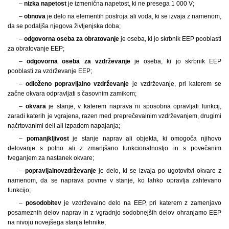
–
nizka napetost
je izmenična napetost, ki ne presega 1 000 V;
–
obnova
je delo na elementih postroja ali voda, ki se izvaja z namenom,
da se podaljša njegova življenjska doba;
–
odgovorna oseba za obratovanje
je oseba, ki jo skrbnik EEP pooblasti
za obratovanje EEP;
–
odgovorna oseba za vzdrževanje
je oseba, ki jo skrbnik EEP
pooblasti za vzdrževanje EEP;
–
odloženo popravljalno vzdrževanje
je vzdrževanje, pri katerem se
začne okvara odpravljati s časovnim zamikom;
–
okvara
je stanje, v katerem naprava ni sposobna opravljati funkcij,
zaradi katerih je vgrajena, razen med preprečevalnim vzdrževanjem, drugimi
načrtovanimi deli ali izpadom napajanja;
–
pomanjkljivost
je stanje naprav ali objekta, ki omogoča njihovo
delovanje s polno ali z zmanjšano funkcionalnostjo in s povečanim
tveganjem za nastanek okvare;
–
popravljalno
vzdrževanje
je delo, ki se izvaja po ugotovitvi okvare z
namenom, da se naprava povrne v stanje, ko lahko opravlja zahtevano
funkcijo;
–
posodobitev
je vzdrževalno delo na EEP, pri katerem z zamenjavo
posameznih delov naprav in z vgradnjo sodobnejših delov ohranjamo EEP
na nivoju novejšega stanja tehnike;