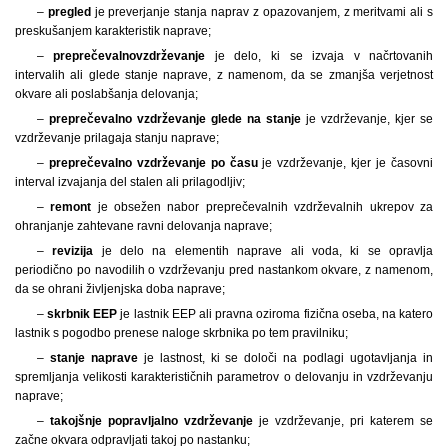
–
pregled
je preverjanje stanja naprav z opazovanjem, z meritvami ali s
preskušanjem karakteristik naprave;
–
preprečevalno
vzdrževanje
je delo, ki se izvaja v načrtovanih
intervalih ali glede stanje naprave, z namenom, da se zmanjša verjetnost
okvare ali poslabšanja delovanja;
–
preprečevalno vzdrževanje glede na stanje
je vzdrževanje, kjer se
vzdrževanje prilagaja stanju naprave;
–
preprečevalno vzdrževanje po času
je vzdrževanje, kjer je časovni
interval izvajanja del stalen ali prilagodljiv;
–
remont
je obsežen nabor preprečevalnih vzdrževalnih ukrepov za
ohranjanje zahtevane ravni delovanja naprave;
–
revizija
je delo na elementih naprave ali voda, ki se opravlja
periodično po navodilih o vzdrževanju pred nastankom okvare, z namenom,
da se ohrani življenjska doba naprave;
–
skrbnik EEP
je lastnik EEP ali pravna oziroma fizična oseba, na katero
lastnik s pogodbo prenese naloge skrbnika po tem pravilniku;
–
stanje naprave
je lastnost, ki se določi na podlagi ugotavljanja in
spremljanja velikosti karakterističnih parametrov o delovanju in vzdrževanju
naprave;
–
takojšnje popravljalno vzdrževanje
je vzdrževanje, pri katerem se
začne okvara odpravljati takoj po nastanku;