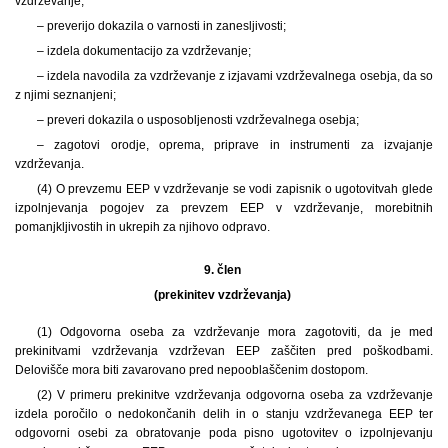
vzdrževanje;
– preverijo dokazila o varnosti in zanesljivosti;
– izdela dokumentacijo za vzdrževanje;
– izdela navodila za vzdrževanje z izjavami vzdrževalnega osebja, da so
z njimi seznanjeni;
– preveri dokazila o usposobljenosti vzdrževalnega osebja;
– zagotovi orodje, oprema, priprave in instrumenti za izvajanje
vzdrževanja.
(4) O prevzemu EEP v vzdrževanje se vodi zapisnik o ugotovitvah glede
izpolnjevanja pogojev za prevzem EEP v vzdrževanje, morebitnih
pomanjkljivostih in ukrepih za njihovo odpravo.
9. člen
(prekinitev vzdrževanja)
(1) Odgovorna oseba za vzdrževanje mora zagotoviti, da je med
prekinitvami vzdrževanja vzdrževan EEP zaščiten pred poškodbami.
Delovišče mora biti zavarovano pred nepooblaščenim dostopom.
(2) V primeru prekinitve vzdrževanja odgovorna oseba za vzdrževanje
izdela poročilo o nedokončanih delih in o stanju vzdrževanega EEP ter
odgovorni osebi za obratovanje poda pisno ugotovitev o izpolnjevanju