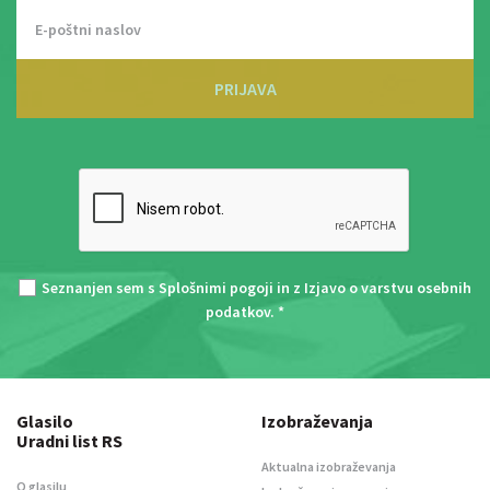
PRIJAVA
Seznanjen sem s
Splošnimi pogoji
in z
Izjavo o varstvu osebnih
podatkov
. *
Glasilo
Izobraževanja
Uradni list RS
Aktualna izobraževanja
O glasilu