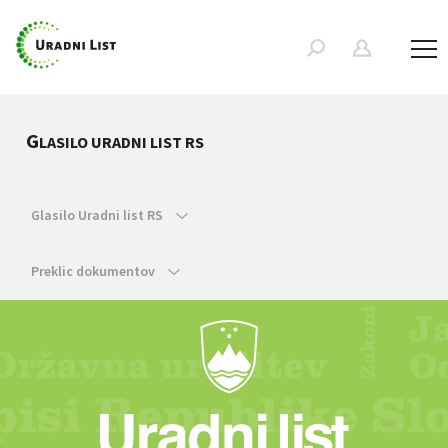
G
LASILO URADNI LIST RS
Glasilo Uradni list RS
Preklic dokumentov