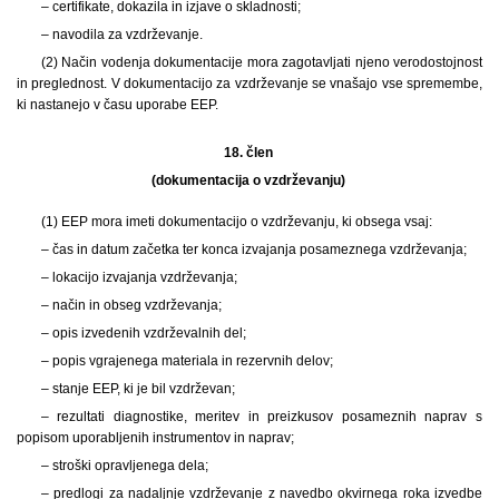
– certifikate, dokazila in izjave o skladnosti;
– navodila za vzdrževanje.
(2) Način vodenja dokumentacije mora zagotavljati njeno verodostojnost
in preglednost. V dokumentacijo za vzdrževanje se vnašajo vse spremembe,
ki nastanejo v času uporabe EEP.
18. člen
(dokumentacija o vzdrževanju)
(1) EEP mora imeti dokumentacijo o vzdrževanju, ki obsega vsaj:
– čas in datum začetka ter konca izvajanja posameznega vzdrževanja;
– lokacijo izvajanja vzdrževanja;
– način in obseg vzdrževanja;
– opis izvedenih vzdrževalnih del;
– popis vgrajenega materiala in rezervnih delov;
– stanje EEP, ki je bil vzdrževan;
– rezultati diagnostike, meritev in preizkusov posameznih naprav s
popisom uporabljenih instrumentov in naprav;
– stroški opravljenega dela;
– predlogi za nadaljnje vzdrževanje z navedbo okvirnega roka izvedbe