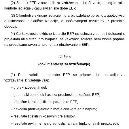
(2) Skrbnik EEP v navodilih za vzdrževanje določi vrsto, obseg in roke
kontrole izolacije v času življenjske dobe EEP.
(3) O kontroli električne izolacije mora biti izdelano poročilo z ugotovitvijo
o ustreznosti električne izolacije, z upoštevanjem rezultatov iz preteklih
obdobij.
(4) Če kakovost električne izolacije EEP ne ustreza vrednosti določeni s
projektom ali s strani proizvajalca, se kakovost izolacije nemudoma popravi
na predpisano raven ali preneha z obratovanjem EEP.
17. člen
(dokumentacija za vzdrževanje)
(1) Pred začetkom uporabe EEP se pripravi dokumentacija za
vzdrževanje, ki vsebuje vsaj:
– projekt izvedenih del;
– geodetski posnetek trase za prostorsko razpršene EEP;
– tehnične karakteristike in parametre EEP;
– navodila proizvajalcev in izvajalcev vgrajenih naprav;
– rezultate tipskih in kosovnih preizkusov;
– rezultate prvih meritev, diagnosticiranja in funkcionalnih preizkusov;