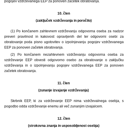
pogojev vzdrževanega EEP za ponoven začetek obratovanja.
10. člen
(zaključek vzdrževanja in poročilo)
(1) Po končanem zahtevnem vzdrževanju odgovorna oseba za nadzor
preveri pravilnost in kakovost opravljenih del ter odgovorni osebi za
obratovanje poda pisno ugotovitev o izpolnjevanju pogojev vzdrževanega
EEP za ponoven začetek obratovanja.
(2) Po končanem nezahtevnem vzdrževanju odgovorna oseba za
vzdrževanje EEP obvesti odgovorno osebo za obratovanje o zaključku
vzdrževanja in o izpolnjevanju pogojev vzdrževanega EEP za ponoven
začetek obratovanja.
11. člen
(zunanje izvajanje vzdrževanja)
Skrbnik EEP, ki za vzdrževanje EEP nima vzdrževalnega osebja, s
pogodbo odda vzdrževanje enemu ali več zunanjim izvajalcem.
12. člen
(strokovna znanja in usposobljenost osebja)