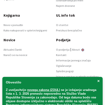
Izobraževanja po meri
Najem dvorane
Knjigarna
UL info tok
Novo v ponudbi
O storitvi
Kako nakupovati v spletni knjigarni
Preizkusi brezplačno
Novice
Podjetje
|
Aktualni članki
O podjetju
About
Naroči se na novice
Kontakt
Informacije javnega značaja
Oglaševanje
Splošni pogoji
Izjava o varstvu osebnih podatkov
×
E-dražbe
Obvestilo
Z uveljavitvijo
novega zakona (ZOUL)
se je
izdajanje uradnega
lista s 1. 3. 2026 preneslo
neposredno
na Službo Vlade
Republike Slovenije za zakonodajo
. Od tega datuma bodo vse
objave dostopne izključno v elektronski obliki na spletišču
Pravnega informacijskega sistema Republike Slovenije (PISRS),