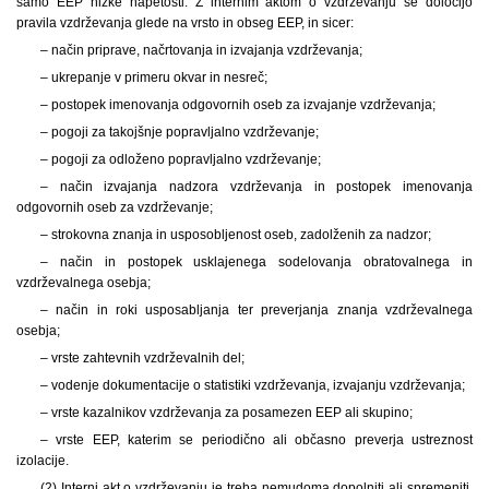
samo EEP nizke napetosti. Z internim aktom o vzdrževanju se določijo
pravila vzdrževanja glede na vrsto in obseg EEP, in sicer:
– način priprave, načrtovanja in izvajanja vzdrževanja;
– ukrepanje v primeru okvar in nesreč;
– postopek imenovanja odgovornih oseb za izvajanje vzdrževanja;
– pogoji za takojšnje popravljalno vzdrževanje;
– pogoji za odloženo popravljalno vzdrževanje;
– način izvajanja nadzora vzdrževanja in postopek imenovanja
odgovornih oseb za vzdrževanje;
– strokovna znanja in usposobljenost oseb, zadolženih za nadzor;
– način in postopek usklajenega sodelovanja obratovalnega in
vzdrževalnega osebja;
– način in roki usposabljanja ter preverjanja znanja vzdrževalnega
osebja;
– vrste zahtevnih vzdrževalnih del;
– vodenje dokumentacije o statistiki vzdrževanja, izvajanju vzdrževanja;
– vrste kazalnikov vzdrževanja za posamezen EEP ali skupino;
– vrste EEP, katerim se periodično ali občasno preverja ustreznost
izolacije.
(2) Interni akt o vzdrževanju je treba nemudoma dopolniti ali spremeniti,