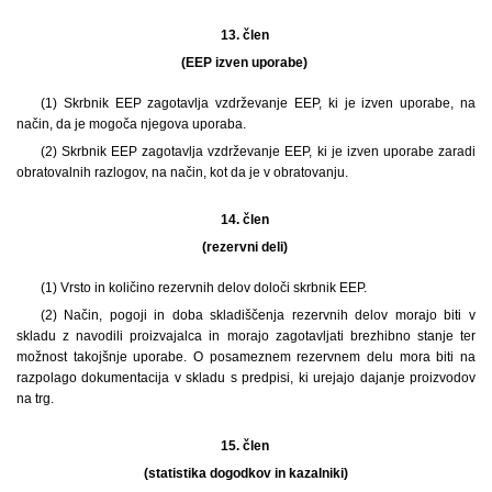
13. člen
(EEP izven uporabe)
(1) Skrbnik EEP zagotavlja vzdrževanje EEP, ki je izven uporabe, na
način, da je mogoča njegova uporaba.
(2) Skrbnik EEP zagotavlja vzdrževanje EEP, ki je izven uporabe zaradi
obratovalnih razlogov, na način, kot da je v obratovanju.
14. člen
(rezervni deli)
(1) Vrsto in količino rezervnih delov določi skrbnik EEP.
(2) Način, pogoji in doba skladiščenja rezervnih delov morajo biti v
skladu z navodili proizvajalca in morajo zagotavljati brezhibno stanje ter
možnost takojšnje uporabe. O posameznem rezervnem delu mora biti na
razpolago dokumentacija v skladu s predpisi, ki urejajo dajanje proizvodov
na trg.
15. člen
(statistika dogodkov in kazalniki)