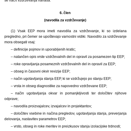
se načrt vzdrževanja nanaša.
6. člen
(navodila za vzdrževanje)
(1) Vsak EEP mora imeti navodila za vzdrževanje, ki so izdelana
pregledno, pri čemer se upoštevajo varnostni vidiki. Navodilo za vzdrževanje
mora obsegati vsaj:
– definicije pojmov in uporabljenih kratic;
– natančen opis vrste vzdrževalnih del in opravil za posamezen tip EEP;
– roke opravljanja posameznih vzdrževalnih del in opravil za EEP;
– obseg in časovni okvir revizije EEP;
– način ugotavljanja stanja EEP, ki se vzdržujejo po stanju EEP;
– vrsta in obseg diagnostike za napovedno vzdrževane EEP;
– način ugotavljanja okvar in pomanjkljivosti ter določitev njihove
odprave;
– navodila proizvajalcev, izvajalcev in projektantov;
– določitev vsebine in načina pregledov, ugotavljanja stanja, preverjanja
delovanja, nastavitev parametrov EEP;
– vrsto, obseg in roke meritev in preizkusov stanja izolacijske trdnosti;