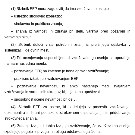
(1) Skrbnik EEP mora zagotoviti, da ima vzdrževalno osebje:
– ustrezno strokovno izobrazbo;
– strokovna in praktična znanja;
– znanja iz varnosti in zdravja pri delu, varstva pred požarom in
varovanja okolja.
(2) Skrbnik določi vrste potrebnih znanj iz prejšnjega odstavka v
sistemizaciji delovnih mest.
(3) Pri ocenjevanju usposobljenosti vzdrževalnega osebja se uporabijo
najmanj naslednja merila:
– poznavanje EEP, na katerem je treba opraviti vzdrževanje;
– praktične izkušnje z vzdrževanjem EEP;
– poznavanje nevarnosti, ki lahko nastanejo med izvajanjem
vzdrževanja in varnostnih ukrepov, ki jih je treba upoštevati;
– sposobnost ocene nevarnosti pri delu.
(4) Skrbnik EEP za osebe, ki sodelujejo v procesih vzdrževanja,
dokumentira in hrani podatke o strokovnem usposabljanju in pridobivanju
strokovnega znanja.
(5) Zunanji izvajalci lahko izvajajo vzdrževanje, če vzdrževalno osebje
izpolnjuje pogoje iz prvega in tretjega odstavka tega člena.