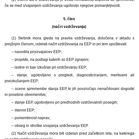
če se med izvajanjem vzdrževanja ugotovijo njegove pomanjkljivosti.
5. člen
(načrt vzdrževanja)
(1) Skrbnik mora gleda na pravila vzdrževanja, določena v skladu s
prejšnjim členom, izdelati načrt vzdrževanja za EEP in pri tem upoštevati:
– navodila proizvajalcev EEP;
– projekte, na podlagi katerih so EEP zgrajeni;
– lastne in tuje izkušnje pri vzdrževanju EEP;
– stanje, ugotovljeno s pregledi, diagnosticiranjem, meritvami ali
preizkušanjem EEP;
– ocene spremembe stanja EEP, ki jih povzročajo nenačrtovani dogodki
in posebne obremenitve;
– stanje EEP, ugotovljeno pri predhodnih vzdrževalnih posegih;
– starost EEP;
– pomembnost naprav;
– obseg in stroške izvajanja vzdrževanja EEP.
(2) Načrt vzdrževanja mora biti izdelan pred začetkom leta, na katerega