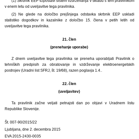
(1) Skrbnik EEP vzpostavi sistem vzdrževanja v skladu s tem pravilnikom
v enem letu od uveljavitve tega pravilnika.
(2) Ne glede na določbo prejšnjega odstavka skrbnik EEP uskladi
statistiko dogodkov in kazalnike z določbo 15. člena v petih letih od
uveljavitve tega pravilnika.
21. člen
(prenehanje uporabe)
Z dnem uveljavitve tega pravilnika se preneha uporabljati Pravilnik o
tehniških predpisih za obratovanje in vzdrževanje elektroenergetskih
postrojev (Uradni list SFRJ, št. 19/68), razen poglavja 1.4..
22. člen
(uveljavitev)
Ta pravilnik začne veljati petnajsti dan po objavi v Uradnem listu
Republike Slovenije.
Št. 007-90/2015/22
Ljubljana, dne 2. decembra 2015
EVA 2015-2430-0035