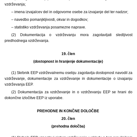
vzdrževanja;
– imena izvajalcev del in odgovorne osebe za izvajanje del ter nadzor;
– navedbo pomanjkljivosti, okvar in dogodkov;
– statistiko vzdrževanja posamezne naprave.
(2) Dokumentacija o vzdrževanju mora zagotavljati sledljivost
predhodnega vzdrževanja.
19. člen
(dostopnost in hranjenje dokumentacije)
(1) Skrbnik EEP vzdrževalnemu osebju zagotavlja dostopnost navodil za
vzdrževanje, dokumentacije za vzdrževanje in dokumentacije o izvajanju
vzdrževanja EEP.
(2) Dokumentacija za vzdrževanje in o vzdrževanju EEP se hrani do
dokončne izločitve EEP iz uporabe.
PREHODNE IN KONČNE DOLOČBE
20. člen
(prehodna določba)