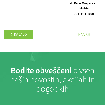
dr. Peter Gašperšič
l.r.
Minister
za infrastrukturo
KAZALO
NA VRH
Bodite obveščeni
o vseh
naših novostih, akcijah in
dogodkih