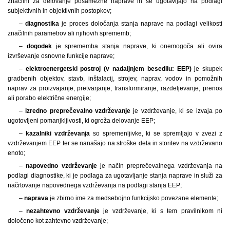
značilni za delovanje posamezne naprave in se ugotavljajo na podlagi
subjektivnih in objektivnih postopkov;
–
diagnostika
je proces določanja stanja naprave na podlagi velikosti
značilnih parametrov ali njihovih sprememb;
–
dogodek
je sprememba stanja naprave, ki onemogoča ali ovira
izvrševanje osnovne funkcije naprave;
–
elektroenergetski postroj (v nadaljnjem besedilu: EEP)
je skupek
gradbenih objektov, stavb, inštalacij, strojev, naprav, vodov in pomožnih
naprav za proizvajanje, pretvarjanje, transformiranje, razdeljevanje, prenos
ali porabo električne energije;
–
izredno preprečevalno vzdrževanje
je vzdrževanje, ki se izvaja po
ugotovljeni pomanjkljivosti, ki ogroža delovanje EEP;
–
kazalniki vzdrževanja
so spremenljivke, ki se spremljajo v zvezi z
vzdrževanjem EEP ter se nanašajo na stroške dela in storitev na vzdrževano
enoto;
–
napovedno vzdrževanje
je način preprečevalnega vzdrževanja na
podlagi diagnostike, ki je podlaga za ugotavljanje stanja naprave in služi za
načrtovanje napovednega vzdrževanja na podlagi stanja EEP;
–
naprava
je zbirno ime za medsebojno funkcijsko povezane elemente;
–
nezahtevno vzdrževanje
je vzdrževanje, ki s tem pravilnikom ni
določeno kot zahtevno vzdrževanje;