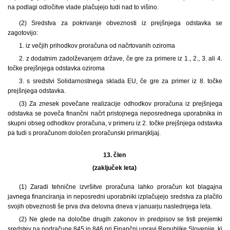
na podlagi odločitve vlade plačujejo tudi nad to višino.
(2) Sredstva za pokrivanje obveznosti iz prejšnjega odstavka se
zagotovijo:
1. iz večjih prihodkov proračuna od načrtovanih oziroma
2. z dodatnim zadolževanjem države, če gre za primere iz 1., 2., 3. ali 4.
točke prejšnjega odstavka oziroma
3. s sredstvi Solidarnostnega sklada EU, če gre za primer iz 8. točke
prejšnjega odstavka.
(3) Za znesek povečane realizacije odhodkov proračuna iz prejšnjega
odstavka se poveča finančni načrt pristojnega neposrednega uporabnika in
skupni obseg odhodkov proračuna, v primeru iz 2. točke prejšnjega odstavka
pa tudi s proračunom določen proračunski primanjkljaj.
13. člen
(zaključek leta)
(1) Zaradi tehnične izvršitve proračuna lahko proračun kot blagajna
javnega financiranja in neposredni uporabniki izplačujejo sredstva za plačilo
svojih obveznosti še prva dva delovna dneva v januarju naslednjega leta.
(2) Ne glede na določbe drugih zakonov in predpisov se tisti prejemki
sredstev na podračune 845 in 846 pri Finančni upravi Republike Slovenije, ki