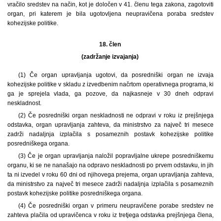
vračilo sredstev na način, kot je določen v 41. členu tega zakona, zagotoviti
organ, pri katerem je bila ugotovljena neupravičena poraba sredstev
kohezijske politike.
18. člen
(zadržanje izvajanja)
(1) Če organ upravljanja ugotovi, da posredniški organ ne izvaja
kohezijske politike v skladu z izvedbenim načrtom operativnega programa, ki
ga je sprejela vlada, ga pozove, da najkasneje v 30 dneh odpravi
neskladnost.
(2) Če posredniški organ neskladnosti ne odpravi v roku iz prejšnjega
odstavka, organ upravljanja zahteva, da ministrstvo za največ tri mesece
zadrži nadaljnja izplačila s posameznih postavk kohezijske politike
posredniškega organa.
(3) Če je organ upravljanja naložil popravljalne ukrepe posredniškemu
organu, ki se ne nanašajo na odpravo neskladnosti po prvem odstavku, in jih
ta ni izvedel v roku 60 dni od njihovega prejema, organ upravljanja zahteva,
da ministrstvo za največ tri mesece zadrži nadaljnja izplačila s posameznih
postavk kohezijske politike posredniškega organa.
(4) Če posredniški organ v primeru neupravičene porabe sredstev ne
zahteva plačila od upravičenca v roku iz tretjega odstavka prejšnjega člena,