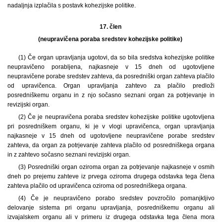
nadaljnja izplačila s postavk kohezijske politike.
17. člen
(neupravičena poraba sredstev kohezijske politike)
(1) Če organ upravljanja ugotovi, da so bila sredstva kohezijske politike
neupravičeno porabljena, najkasneje v 15 dneh od ugotovljene
neupravičene porabe sredstev zahteva, da posredniški organ zahteva plačilo
od upravičenca. Organ upravljanja zahtevo za plačilo predloži
posredniškemu organu in z njo sočasno seznani organ za potrjevanje in
revizijski organ.
(2) Če je neupravičena poraba sredstev kohezijske politike ugotovljena
pri posredniškem organu, ki je v vlogi upravičenca, organ upravljanja
najkasneje v 15 dneh od ugotovljene neupravičene porabe sredstev
zahteva, da organ za potrjevanje zahteva plačilo od posredniškega organa
in z zahtevo sočasno seznani revizijski organ.
(3) Posredniški organ oziroma organ za potrjevanje najkasneje v osmih
dneh po prejemu zahteve iz prvega oziroma drugega odstavka tega člena
zahteva plačilo od upravičenca oziroma od posredniškega organa.
(4) Če je neupravičeno porabo sredstev povzročilo pomanjkljivo
delovanje sistema pri organu upravljanja, posredniškemu organu ali
izvajalskem organu ali v primeru iz drugega odstavka tega člena mora