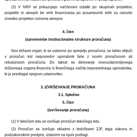
(3) V NRP se prikazujejo načrtovani izdatki po skupinah projektov,
projektih in ukrepih ter virih financiranja po posameznih letih za celovito
izvedbo projektov oziroma ukrepov.
4. člen
(spremembe institucionalne strukture proračuna)
Nov državni organ, ki se ustanovi po sprejetju proračuna, se lahko vključi
v proračun kot neposredni uporabnik šele z novim proračunom ali
rebalansom proračuna. Do takrat se delovanje novoustanovljenega
državnega organa financira iz finančnega načrta neposrednega uporabnika,
ki je predlagal njegovo ustanovitev.
3. IZVRŠEVANJE PRORAČUNA
3.1.
Splošno
5. člen
(izvrševanje proračuna)
(1) V tekočem letu se izvršuje proračun tekočega leta.
(2) Proračun se izvršuje skladno z določbami ZJF, tega zakona in
podzakonskimi predpisi, izdanimi na njuni podlagi.