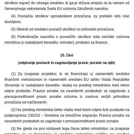
stroškov največ do obsega sredstev, ki ga je država prejela za ta namen od
Generalnega sekretariata Sveta EU oziroma Združenih narodov.
(4) Povračila stroškov uporabnikom proračuna za preteklo leto niso
dovoljena.
(5) Obresti od sredstev povračil stroškov so prihodek proračuna.
(6) Podrobnejša navodila o povračilih stroškov izda minister oziroma
ministrica (v nadaljnjem besedilu: minister), pristojen za finance.
10. člen
(odpiranje postavk in zagotavljanje pravic porabe na njih)
(1) Za izvajanje projektov, ki se financirajo iz namenskih sredstev
finančnih mehanizmov in namenskih sredstev EU lahko Vlada Republike
Slovenije (v nadaljnjem besedilu: vlada) na predlog ministrstva med letom
odpre postavke. Pravice porabe na navedenih postavkah se zagotovijo s
prerazporeditvami pravic porabe oziroma iz naslova večjih prihodkov
proračuna od načrtovanih.
(2) Na predlog ministrstva lahko vlada med letom odpre tudi postavke na
podprogramu 230102 – Sredstva za množične migracije. Pravice porabe na
navedenih postavkah se zagotovijo s prerazporeditvami pravic porabe.
(3) Ne glede na prvi odstavek tega člena lahko ministrstvo za izvajanje