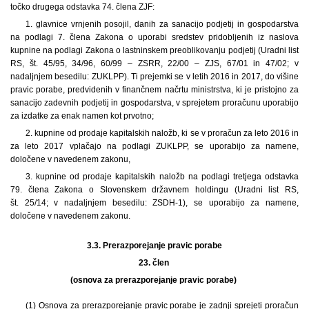
točko drugega odstavka 74. člena ZJF:
1. glavnice vrnjenih posojil, danih za sanacijo podjetij in gospodarstva
na podlagi 7. člena Zakona o uporabi sredstev pridobljenih iz naslova
kupnine na podlagi Zakona o lastninskem preoblikovanju podjetij (Uradni list
RS, št. 45/95, 34/96, 60/99 – ZSRR, 22/00 – ZJS, 67/01 in 47/02; v
nadaljnjem besedilu: ZUKLPP). Ti prejemki se v letih 2016 in 2017, do višine
pravic porabe, predvidenih v finančnem načrtu ministrstva, ki je pristojno za
sanacijo zadevnih podjetij in gospodarstva, v sprejetem proračunu uporabijo
za izdatke za enak namen kot prvotno;
2. kupnine od prodaje kapitalskih naložb, ki se v proračun za leto 2016 in
za leto 2017 vplačajo na podlagi ZUKLPP, se uporabijo za namene,
določene v navedenem zakonu,
3. kupnine od prodaje kapitalskih naložb na podlagi tretjega odstavka
79. člena Zakona o Slovenskem državnem holdingu (Uradni list RS,
št. 25/14; v nadaljnjem besedilu: ZSDH-1), se uporabijo za namene,
določene v navedenem zakonu.
3.3.
Prerazporejanje pravic porabe
23. člen
(osnova za prerazporejanje pravic porabe)
(1) Osnova za prerazporejanje pravic porabe je zadnji sprejeti proračun