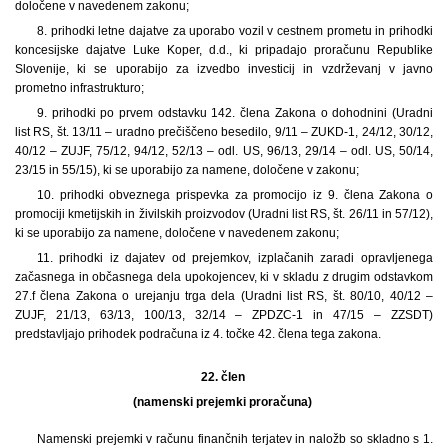
določene v navedenem zakonu;
8. prihodki letne dajatve za uporabo vozil v cestnem prometu in prihodki
koncesijske dajatve Luke Koper, d.d., ki pripadajo proračunu Republike
Slovenije, ki se uporabijo za izvedbo investicij in vzdrževanj v javno
prometno infrastrukturo;
9. prihodki po prvem odstavku 142. člena Zakona o dohodnini (Uradni
list RS, št. 13/11 – uradno prečiščeno besedilo, 9/11 – ZUKD-1, 24/12, 30/12,
40/12 – ZUJF, 75/12, 94/12, 52/13 – odl. US, 96/13, 29/14 – odl. US, 50/14,
23/15 in 55/15), ki se uporabijo za namene, določene v zakonu;
10. prihodki obveznega prispevka za promocijo iz 9. člena Zakona o
promociji kmetijskih in živilskih proizvodov (Uradni list RS, št. 26/11 in 57/12),
ki se uporabijo za namene, določene v navedenem zakonu;
11. prihodki iz dajatev od prejemkov, izplačanih zaradi opravljenega
začasnega in občasnega dela upokojencev, ki v skladu z drugim odstavkom
27.f člena Zakona o urejanju trga dela (Uradni list RS, št. 80/10, 40/12 –
ZUJF, 21/13, 63/13, 100/13, 32/14 – ZPDZC-1 in 47/15 – ZZSDT)
predstavljajo prihodek podračuna iz 4. točke 42. člena tega zakona.
22. člen
(namenski prejemki proračuna)
Namenski prejemki v računu finančnih terjatev in naložb so skladno s 1.