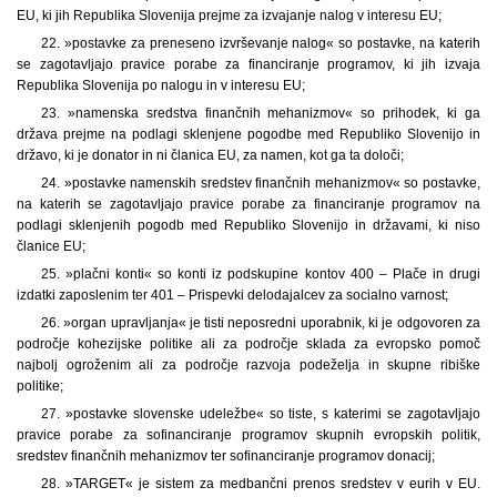
EU, ki jih Republika Slovenija prejme za izvajanje nalog v interesu EU;
22. »postavke za preneseno izvrševanje nalog« so postavke, na katerih
se zagotavljajo pravice porabe za financiranje programov, ki jih izvaja
Republika Slovenija po nalogu in v interesu EU;
23. »namenska sredstva finančnih mehanizmov« so prihodek, ki ga
država prejme na podlagi sklenjene pogodbe med Republiko Slovenijo in
državo, ki je donator in ni članica EU, za namen, kot ga ta določi;
24. »postavke namenskih sredstev finančnih mehanizmov« so postavke,
na katerih se zagotavljajo pravice porabe za financiranje programov na
podlagi sklenjenih pogodb med Republiko Slovenijo in državami, ki niso
članice EU;
25. »plačni konti« so konti iz podskupine kontov 400 – Plače in drugi
izdatki zaposlenim ter 401 – Prispevki delodajalcev za socialno varnost;
26. »organ upravljanja« je tisti neposredni uporabnik, ki je odgovoren za
področje kohezijske politike ali za področje sklada za evropsko pomoč
najbolj ogroženim ali za področje razvoja podeželja in skupne ribiške
politike;
27. »postavke slovenske udeležbe« so tiste, s katerimi se zagotavljajo
pravice porabe za sofinanciranje programov skupnih evropskih politik,
sredstev finančnih mehanizmov ter sofinanciranje programov donacij;
28. »TARGET« je sistem za medbančni prenos sredstev v eurih v EU.