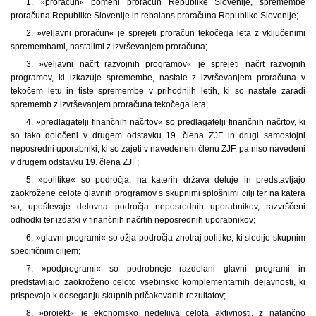
1. »proračun« pomeni proračun Republike Slovenije, spremembe
proračuna Republike Slovenije in rebalans proračuna Republike Slovenije;
2. »veljavni proračun« je sprejeti proračun tekočega leta z vključenimi
spremembami, nastalimi z izvrševanjem proračuna;
3. »veljavni načrt razvojnih programov« je sprejeti načrt razvojnih
programov, ki izkazuje spremembe, nastale z izvrševanjem proračuna v
tekočem letu in tiste spremembe v prihodnjih letih, ki so nastale zaradi
sprememb z izvrševanjem proračuna tekočega leta;
4. »predlagatelji finančnih načrtov« so predlagatelji finančnih načrtov, ki
so tako določeni v drugem odstavku 19. člena ZJF in drugi samostojni
neposredni uporabniki, ki so zajeti v navedenem členu ZJF, pa niso navedeni
v drugem odstavku 19. člena ZJF;
5. »politike« so področja, na katerih država deluje in predstavljajo
zaokrožene celote glavnih programov s skupnimi splošnimi cilji ter na katera
so, upoštevaje delovna področja neposrednih uporabnikov, razvrščeni
odhodki ter izdatki v finančnih načrtih neposrednih uporabnikov;
6. »glavni programi« so ožja področja znotraj politike, ki sledijo skupnim
specifičnim ciljem;
7. »podprogrami« so podrobneje razdelani glavni programi in
predstavljajo zaokroženo celoto vsebinsko komplementarnih dejavnosti, ki
prispevajo k doseganju skupnih pričakovanih rezultatov;
8. »projekt« je ekonomsko nedeljiva celota aktivnosti, z natančno