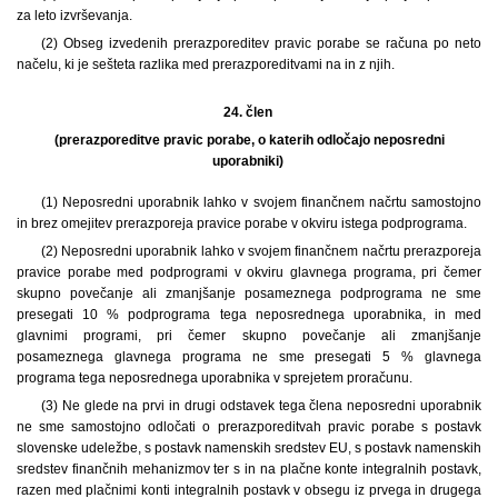
za leto izvrševanja.
(2) Obseg izvedenih prerazporeditev pravic porabe se računa po neto
načelu, ki je sešteta razlika med prerazporeditvami na in z njih.
24. člen
(prerazporeditve pravic porabe, o katerih odločajo neposredni
uporabniki)
(1) Neposredni uporabnik lahko v svojem finančnem načrtu samostojno
in brez omejitev prerazporeja pravice porabe v okviru istega podprograma.
(2) Neposredni uporabnik lahko v svojem finančnem načrtu prerazporeja
pravice porabe med podprogrami v okviru glavnega programa, pri čemer
skupno povečanje ali zmanjšanje posameznega podprograma ne sme
presegati 10 % podprograma tega neposrednega uporabnika, in med
glavnimi programi, pri čemer skupno povečanje ali zmanjšanje
posameznega glavnega programa ne sme presegati 5 % glavnega
programa tega neposrednega uporabnika v sprejetem proračunu.
(3) Ne glede na prvi in drugi odstavek tega člena neposredni uporabnik
ne sme samostojno odločati o prerazporeditvah pravic porabe s postavk
slovenske udeležbe, s postavk namenskih sredstev EU, s postavk namenskih
sredstev finančnih mehanizmov ter s in na plačne konte integralnih postavk,
razen med plačnimi konti integralnih postavk v obsegu iz prvega in drugega