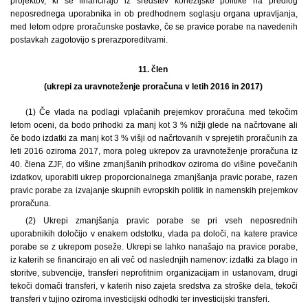
projektov, ki se financirajo iz sredstev kohezijske politike na predlog
neposrednega uporabnika in ob predhodnem soglasju organa upravljanja,
med letom odpre proračunske postavke, če se pravice porabe na navedenih
postavkah zagotovijo s prerazporeditvami.
11. člen
(ukrepi za uravnoteženje proračuna v letih 2016 in 2017)
(1) Če vlada na podlagi vplačanih prejemkov proračuna med tekočim
letom oceni, da bodo prihodki za manj kot 3 % nižji glede na načrtovane ali
če bodo izdatki za manj kot 3 % višji od načrtovanih v sprejetih proračunih za
leti 2016 oziroma 2017, mora poleg ukrepov za uravnoteženje proračuna iz
40. člena ZJF, do višine zmanjšanih prihodkov oziroma do višine povečanih
izdatkov, uporabiti ukrep proporcionalnega zmanjšanja pravic porabe, razen
pravic porabe za izvajanje skupnih evropskih politik in namenskih prejemkov
proračuna.
(2) Ukrepi zmanjšanja pravic porabe se pri vseh neposrednih
uporabnikih določijo v enakem odstotku, vlada pa določi, na katere pravice
porabe se z ukrepom poseže. Ukrepi se lahko nanašajo na pravice porabe,
iz katerih se financirajo en ali več od naslednjih namenov: izdatki za blago in
storitve, subvencije, transferi neprofitnim organizacijam in ustanovam, drugi
tekoči domači transferi, v katerih niso zajeta sredstva za stroške dela, tekoči
transferi v tujino oziroma investicijski odhodki ter investicijski transferi.