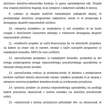
določeno tehnično-tehnološko funkcijo in jasno opredeljenimi cilji. Projekt
ima vnaprej določeno trajanje, ki je omejeno z datumom začetka in konca;
9. »ukrep« je skupek različnih medsebojno usklajenih dejanj, ki
predstavljajo določeno programsko zaključeno celoto in ki prispevajo k
doseganju skupnih neposrednih učinkov;
10. »skupina projektov« je sestavljena iz več projektov, ki se bodo
izvajali v določenem časovnem obdobju z namenom doseganja skupnih
neposrednih učinkov;
11. »evidenčni projekt« je načrt financiranja še ne določenih projektov,
za katere so znani cilji in namen, vendar v načrt razvojnih programov (v
nadaljnjem besedilu: NRP) še niso uvrščeni;
12. »proračunska postavka« (v nadaljnjem besedilu: postavka) je del
enega podprograma enega neposrednega proračunskega uporabnika in
izkazuje obseg pravic porabe;
13. »proračunska vrstica« je postavka-konto, ki skladno s predpisanim
kontnim načrtom določa ekonomski namen izdatkov postavke in je skupaj z
ukrepom oziroma projektom temeljna enota za izvrševanje proračuna;
14. »pravica porabe« je pravica neposrednega uporabnika, na podlagi
katere prevzema obveznosti v breme sredstev na določeni proračunski
vrstici;
15. »obveznosti v breme proračunov prihodnjih let« so obveznosti, ki