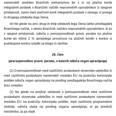
namenskih sredstev finančnih mehanizmov ter s in na plačne konte
integralnih postavk v finančnih načrtih neposrednih uporabnikov iz njegove
pristojnosti, razen med plačnimi konti integralnih postavk v obsegu iz prvega
in drugega odstavka tega člena.
(4) Ne glede na prvi, drugi in tretji odstavek tega člena lahko predlagatelj
finančnega načrta, v okviru finančnih načrtov neposrednih uporabnikov, ki so
v njegovi pristojnosti, odloča o prerazporeditvah pravic porabe na plačne
konte do višine 2 % sprejetega proračuna na plačnih kontih s kontov iz
podskupine kontov izdatki za blago in storitve.
26. člen
(prerazporeditve pravic porabe, o katerih odloča organ upravljanja)
(1) O prerazporeditvah med različnimi postavkami slovenske udeležbe in
med različnimi postavkami namenskih sredstev EU na področju kohezijske
politike odloča organ upravljanja na predlog predlagatelja finančnega načrta
brez omejitev.
(2) Ne glede na prejšnji odstavek o prerazporeditvah med različnimi
postavkami slovenske udeležbe in med različnimi postavkami namenskih
sredstev EU na področju kohezijske politike, med različnimi programskimi
obdobji, odloča vlada na predlog organa upravljanja, ki ga predloži
ministrstvu, ta pa vladi.