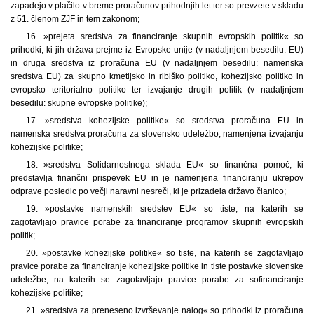
zapadejo v plačilo v breme proračunov prihodnjih let ter so prevzete v skladu
z 51. členom ZJF in tem zakonom;
16. »prejeta sredstva za financiranje skupnih evropskih politik« so
prihodki, ki jih država prejme iz Evropske unije (v nadaljnjem besedilu: EU)
in druga sredstva iz proračuna EU (v nadaljnjem besedilu: namenska
sredstva EU) za skupno kmetijsko in ribiško politiko, kohezijsko politiko in
evropsko teritorialno politiko ter izvajanje drugih politik (v nadaljnjem
besedilu: skupne evropske politike);
17. »sredstva kohezijske politike« so sredstva proračuna EU in
namenska sredstva proračuna za slovensko udeležbo, namenjena izvajanju
kohezijske politike;
18. »sredstva Solidarnostnega sklada EU« so finančna pomoč, ki
predstavlja finančni prispevek EU in je namenjena financiranju ukrepov
odprave posledic po večji naravni nesreči, ki je prizadela državo članico;
19. »postavke namenskih sredstev EU« so tiste, na katerih se
zagotavljajo pravice porabe za financiranje programov skupnih evropskih
politik;
20. »postavke kohezijske politike« so tiste, na katerih se zagotavljajo
pravice porabe za financiranje kohezijske politike in tiste postavke slovenske
udeležbe, na katerih se zagotavljajo pravice porabe za sofinanciranje
kohezijske politike;
21. »sredstva za preneseno izvrševanje nalog« so prihodki iz proračuna