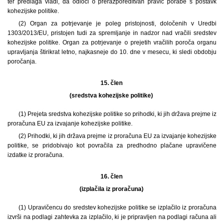
ter predlaga vladi, da odloči o prerazporeditvah pravic porabe s postavk
kohezijske politike.
(2) Organ za potrjevanje je poleg pristojnosti, določenih v Uredbi
1303/2013/EU, pristojen tudi za spremljanje in nadzor nad vračili sredstev
kohezijske politike. Organ za potrjevanje o prejetih vračilih poroča organu
upravljanja štirikrat letno, najkasneje do 10. dne v mesecu, ki sledi obdobju
poročanja.
15. člen
(sredstva kohezijske politike)
(1) Prejeta sredstva kohezijske politike so prihodki, ki jih država prejme iz
proračuna EU za izvajanje kohezijske politike.
(2) Prihodki, ki jih država prejme iz proračuna EU za izvajanje kohezijske
politike, se pridobivajo kot povračila za predhodno plačane upravičene
izdatke iz proračuna.
16. člen
(izplačila iz proračuna)
(1) Upravičencu do sredstev kohezijske politike se izplačilo iz proračuna
izvrši na podlagi zahtevka za izplačilo, ki je pripravljen na podlagi računa ali