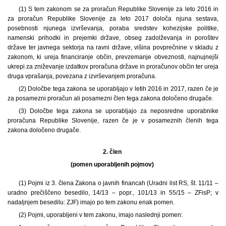
(1) S tem zakonom se za proračun Republike Slovenije za leto 2016 in
za proračun Republike Slovenije za leto 2017 določa njuna sestava,
posebnosti njunega izvrševanja, poraba sredstev kohezijske politike,
namenski prihodki in prejemki države, obseg zadolževanja in poroštev
države ter javnega sektorja na ravni države, višina povprečnine v skladu z
zakonom, ki ureja financiranje občin, prevzemanje obveznosti, najnujnejši
ukrepi za zniževanje izdatkov proračuna države in proračunov občin ter ureja
druga vprašanja, povezana z izvrševanjem proračuna.
(2) Določbe tega zakona se uporabljajo v letih 2016 in 2017, razen če je
za posamezni proračun ali posamezni člen tega zakona določeno drugače.
(3) Določbe tega zakona se uporabljajo za neposredne uporabnike
proračuna Republike Slovenije, razen če je v posameznih členih tega
zakona določeno drugače.
2. člen
(pomen uporabljenih pojmov)
(1) Pojmi iz 3. člena Zakona o javnih financah (Uradni list RS, št. 11/11 –
uradno prečiščeno besedilo, 14/13 – popr., 101/13 in 55/15 – ZFisP; v
nadaljnjem besedilu: ZJF) imajo po tem zakonu enak pomen.
(2) Pojmi, uporabljeni v tem zakonu, imajo naslednji pomen: