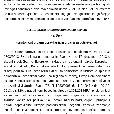
so bili vplačani zadnji dan proračunskega leta in razdeljeni po blagajnah
javnega financiranja prva dva delovna dneva v letu, ki sledi letu, v katerem
so bila sredstva vplačana, v posamezni blagajni javnega financiranja štejejo
kot prihodki leta, v katerem so bili dejansko vplačani na podračun 845 in 846.
3.1.1.
Poraba sredstev kohezijske politike
14. člen
(pristojnost organa upravljanja in organa za potrjevanje)
(1) Organ upravljanja je poleg pristojnosti, določenih v Uredbi (EU)
1303/2013 Evropskega parlamenta in Sveta z dne 17. decembra 2013 o
skupnih določbah o Evropskem skladu za regionalni razvoj, Evropskem
socialnem skladu, Kohezijskem skladu, Evropskem kmetijskem skladu za
razvoj podeželja in Evropskem skladu za pomorstvo in ribištvo, o splošnih
določbah o Evropskem skladu za regionalni razvoj, Evropskem socialnem
skladu, Kohezijskem skladu in Evropskem skladu za pomorstvo in ribištvo ter
o razveljavitvi Uredbe Sveta (ES) št. 1083/2006 (UL L št. 347 z dne 20. 12.
2013, str. 320; v nadaljnjem besedilu: Uredba 1303/2013/EU), pristojen tudi
za nadzor nad upravljanjem in izvajanjem programov, sofinanciranih s
sredstvi kohezijske politike. Če ugotovi nepravilnosti, organ upravljanja
naloži popravljalne ukrepe posredniškemu organu, zahteva zadržanje
izplačil s postavk kohezijske politike pri posameznem posredniškem organu