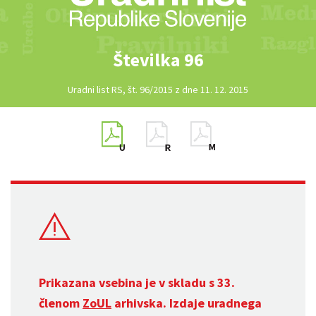
Številka 96
Uradni list RS, št. 96/2015 z dne 11. 12. 2015
Prikazana vsebina je v skladu s 33.
členom
ZoUL
arhivska. Izdaje uradnega