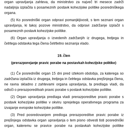
organ upravljanja zahteva, da ministrstvo za največ tri mesece zadrži
nadaljnja izplačila s posameznih postavk kohezijske politike posredniškega
organa.
(5) Ko posredniški organ odpravi pomanjkljivosti, s tem seznani organ
upravljanja, ki takoj pozove ministrstvo, da odpravi zadržanje izplačil s
posameznih postavk kohezijske politike.
(6) Organ upravljanja o izvedenih zadržanjih iz drugega, tretjega in
četrtega odstavka tega člena četrtletno seznanja vlado.
19. člen
(prerazporejanje pravic porabe na postavkah kohezijske politike)
(1) Če posredniški organ 15 dni pred iztekom obdobja, za katerega so
zadržana izplačila iz drugega, tretjega in četrtega odstavka prejšnjega člena,
ne ravna skladno z zahtevami organa upravljanja, ta predlaga vladi, da
odloči o prerazporeditvah pravic porabe s postavk kohezijske politike.
(2) Organ upravljanja predlaga vladi prerazporeditve pravic porabe s
postavk kohezijske politike v okviru sprejetega operativnega programa za
izvajanje evropske kohezijske politike.
(3) Pred posredovanjem predloga prerazporeditve pravic porabe iz
prejšnjega odstavka organ upravljanja o tem pisno obvesti tisti posredniški
organ, kateremu se pravice porabe na postavkah kohezijske politike