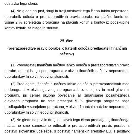
odstavka tega člena.
(4) Ne glede na prvi, drugi in tretji odstavek tega člena lahko neposredni
uporabnik odloča o prerazporeditvah pravic porabe na plačne konte do
višine 2 % sprejetega proračuna na plačnih kontih s kontov iz podskupine
kontov izdatki za blago in storitve.
25. člen
(prerazporeditve pravic porabe, o katerih odloča predlagatelj finančnih
načrtov)
(1) Predlagatelj finančnih načrtov lahko odloča o prerazporeditvah pravic
porabe znotraj istega podprograma v okviru finančnih načrtov neposrednih
uporabnikov, ki so v njegovi pristojnosti.
(2) Predlagatelj finančnih načrtov lahko odloča o prerazporeditvah med
podprogrami v okviru glavnega programa brez omejitev in med glavnimi
programi, pri čemer skupno povečanje ali zmanjšanje posameznega
glavnega programa ne sme presegati 5 % glavnega programa tega
predlagatelja v sprejetem proračunu, v okviru finančnih načrtov neposrednih
uporabnikov, ki so v njegovi pristojnosti.
(3) Ne glede na prvi in drugi odstavek tega člena predlagatelj finančnega
načrta ne sme samostojno odločati o prerazporeditvah pravic porabe s
postavk slovenske udeležbe, s postavk namenskih sredstev EU, s postavk