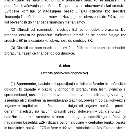
mehanizmov se štejejo kot prihodki proračuna šele, ko se nakažejo na
podračun izvrševanja proračuna. Do prenosa se obravnavajo kot sredstva
Evropske komisije (v nadaljnjem besedilu: EK) oziroma kot sredstva
financerja finančnih mehanizmov in izkazujejo kot obveznosti do EK oziroma
kot obveznosti do financerja finančnih mehanizmov.
(2) Obresti od namenskih sredstev EU so prihodek proračuna. Do
prenosa obresti na podračun izvrševanja proračuna se obresti štejejo kot
sredstva EK in izkazujejo kot obveznosti do sredstev EK.
(3) Obresti od namenskih sredstev finančnih mehanizmov so prihodek
proračuna, razen če financer določi drugače.
8. člen
(status poslovnih dogodkov)
(1) Spremembe, nastale pri upravljanju s tistim državnim in občinskim
dolgom, ki zapade v plačilo v prihodnjih proračunskih letih, vključno s
spremembami, nastalimi pri ponovnem odkupu vrednostnih papirjev na trgu
s premijo ali diskontom na neodplačano glavnico, prevzem dolga, konverzije
terjatev v kapitalsko naložbo, odpis dolga ali terjatev, naložbe prostih
denarnih sredstev na računih pravnih oseb, določenih v 61. členu ZJF in
naložbe denarnih sredstev sistema enotnega zakladniškega računa (v
nadaljnjem besedilu: EZR) države oziroma občine v centralno banko, banke
in hranilnice, naložbe EZR države v državne zakladnice držav Ekonomske in