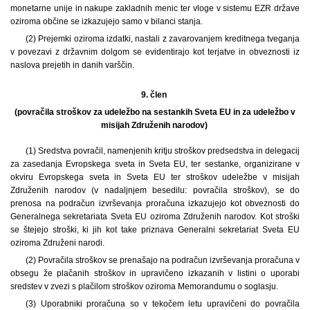
monetarne unije in nakupe zakladnih menic ter vloge v sistemu EZR države
oziroma občine se izkazujejo samo v bilanci stanja.
(2) Prejemki oziroma izdatki, nastali z zavarovanjem kreditnega tveganja
v povezavi z državnim dolgom se evidentirajo kot terjatve in obveznosti iz
naslova prejetih in danih varščin.
9. člen
(povračila stroškov za udeležbo na sestankih Sveta EU in za udeležbo v
misijah Združenih narodov)
(1) Sredstva povračil, namenjenih kritju stroškov predsedstva in delegacij
za zasedanja Evropskega sveta in Sveta EU, ter sestanke, organizirane v
okviru Evropskega sveta in Sveta EU ter stroškov udeležbe v misijah
Združenih narodov (v nadaljnjem besedilu: povračila stroškov), se do
prenosa na podračun izvrševanja proračuna izkazujejo kot obveznosti do
Generalnega sekretariata Sveta EU oziroma Združenih narodov. Kot stroški
se štejejo stroški, ki jih kot take priznava Generalni sekretariat Sveta EU
oziroma Združeni narodi.
(2) Povračila stroškov se prenašajo na podračun izvrševanja proračuna v
obsegu že plačanih stroškov in upravičeno izkazanih v listini o uporabi
sredstev v zvezi s plačilom stroškov oziroma Memorandumu o soglasju.
(3) Uporabniki proračuna so v tekočem letu upravičeni do povračila