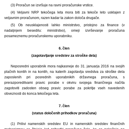
(3) Proračun se izvršuje na ravni proračunske vrstice.
(4) Veljavni NRP tekočega leta mora biti za tekoče leto usklajen z
veljavnim proračunom, razen kadar ta zakon določa drugače.
(5) Ob neusklajenosti lahko ministrstvo, pristojno za finance (v
nadaljnjem besedilu: ministrstvo), omeji izvrševanje proračuna
posameznemu proračunskemu uporabniku.
6. člen
(zagotavljanje sredstev za stroške dela)
Neposredni uporabnik mora najkasneje do 31. januarja 2016 na svojih
plačnih kontih in na kontih, na katerih zagotavlja sredstva za stroške dela
zaposlenih pri posrednih uporabnikih državnega proračuna, s
prerazporeditvami pravic porabe v okviru svojega finančnega načrta
zagotoviti zadosten obseg pravic porabe za pokritje vseh navedenih
obveznosti do konca tekočega leta.
7. člen
(status določenih prihodkov proračuna)
(1) Prilivi namenskih sredstev EU in namenskih sredstev finančnih