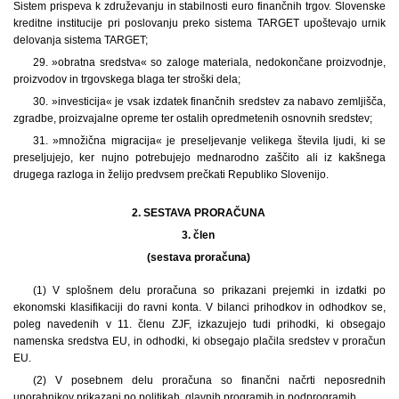
Sistem prispeva k združevanju in stabilnosti euro finančnih trgov. Slovenske
kreditne institucije pri poslovanju preko sistema TARGET upoštevajo urnik
delovanja sistema TARGET;
29. »obratna sredstva« so zaloge materiala, nedokončane proizvodnje,
proizvodov in trgovskega blaga ter stroški dela;
30. »investicija« je vsak izdatek finančnih sredstev za nabavo zemljišča,
zgradbe, proizvajalne opreme ter ostalih opredmetenih osnovnih sredstev;
31. »množična migracija« je preseljevanje velikega števila ljudi, ki se
preseljujejo, ker nujno potrebujejo mednarodno zaščito ali iz kakšnega
drugega razloga in želijo predvsem prečkati Republiko Slovenijo.
2. SESTAVA PRORAČUNA
3. člen
(sestava proračuna)
(1) V splošnem delu proračuna so prikazani prejemki in izdatki po
ekonomski klasifikaciji do ravni konta. V bilanci prihodkov in odhodkov se,
poleg navedenih v 11. členu ZJF, izkazujejo tudi prihodki, ki obsegajo
namenska sredstva EU, in odhodki, ki obsegajo plačila sredstev v proračun
EU.
(2) V posebnem delu proračuna so finančni načrti neposrednih
uporabnikov prikazani po politikah, glavnih programih in podprogramih.