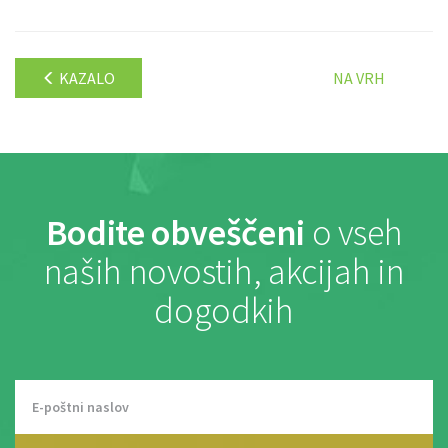
KAZALO
NA VRH
Bodite obveščeni
o vseh
naših novostih, akcijah in
dogodkih