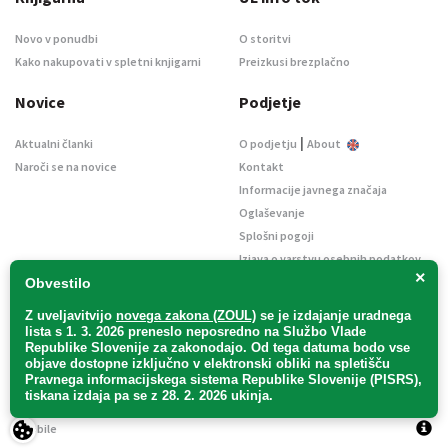
Novo v ponudbi
O storitvi
Kako nakupovati v spletni knjigarni
Preizkusi brezplačno
Novice
Podjetje
|
Aktualni članki
O podjetju
About
Naroči se na novice
Kontakt
Informacije javnega značaja
Oglaševanje
Splošni pogoji
Izjava o varstvu osebnih podatkov
×
E-dražbe
Obvestilo
Z uveljavitvijo
novega zakona (ZOUL)
se je
izdajanje uradnega
lista s 1. 3. 2026 preneslo
neposredno
na Službo Vlade
Republike Slovenije za zakonodajo
. Od tega datuma bodo vse
objave dostopne izključno v elektronski obliki na spletišču
Pravnega informacijskega sistema Republike Slovenije (PISRS),
Uradni list d. o. o. – v likvidaciji / Vse pravice pridržane.
tiskana izdaja pa se z 28. 2. 2026 ukinja.
Pravna obvestila
/
Piškotki
/ Avtorji:
TriTim spletna agencija
v sodelovanju z
2Mobile