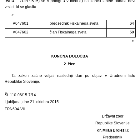
95/14 – ZUPPJS15) se v prilogi 3 v točki d) na koncu tabele dodata novi
vrstici, ki se glasita:
»
A047601
predsednik Fiskalnega sveta
64
A047602
član Fiskalnega sveta
59
«.
KONČNA DOLOČBA
2. člen
Ta zakon začne veljati naslednji dan po objavi v Uradnem listu
Republike Slovenije.
Št. 110-06/15-7/14
Ljubljana, dne 21. oktobra 2015
EPA 694-VII
Državni zbor
Republike Slovenije
dr. Milan Brglez
l.r.
Predsednik