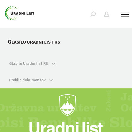
G
LASILO URADNI LIST RS
Glasilo Uradni list RS
Preklic dokumentov