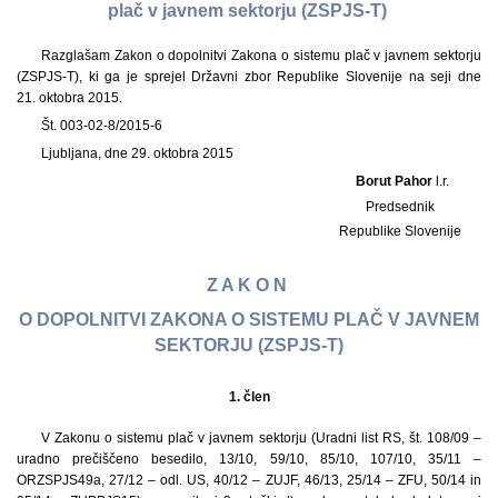
plač v javnem sektorju (ZSPJS-T)
Razglašam Zakon o dopolnitvi Zakona o sistemu plač v javnem sektorju
(ZSPJS-T), ki ga je sprejel Državni zbor Republike Slovenije na seji dne
21. oktobra 2015.
Št. 003-02-8/2015-6
Ljubljana, dne 29. oktobra 2015
Borut Pahor
l.r.
Predsednik
Republike Slovenije
Z A K O N
O DOPOLNITVI ZAKONA O SISTEMU PLAČ V JAVNEM
SEKTORJU (ZSPJS-T)
1.
člen
V Zakonu o sistemu plač v javnem sektorju (Uradni list RS, št. 108/09 –
uradno prečiščeno besedilo, 13/10, 59/10, 85/10, 107/10, 35/11 –
ORZSPJS49a, 27/12 – odl. US, 40/12 – ZUJF, 46/13, 25/14 – ZFU, 50/14 in