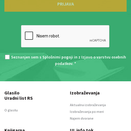
PRIJAVA
Seznanjen sem s
Splošnimi pogoji
in z
Izjavo o varstvu osebnih
podatkov
. *
Glasilo
Izobraževanja
Uradni list RS
Aktualna izobraževanja
O glasilu
Izobraževanja po meri
Najem dvorane
Knjigarna
UL info tok