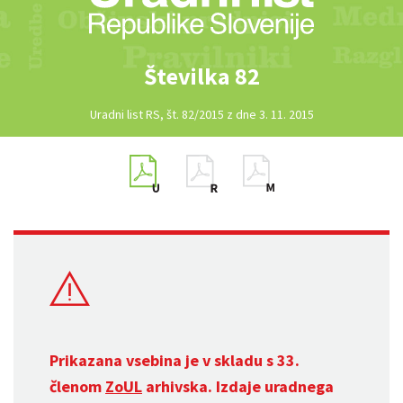
Številka 82
Uradni list RS, št. 82/2015 z dne 3. 11. 2015
Prikazana vsebina je v skladu s 33.
členom
ZoUL
arhivska. Izdaje uradnega