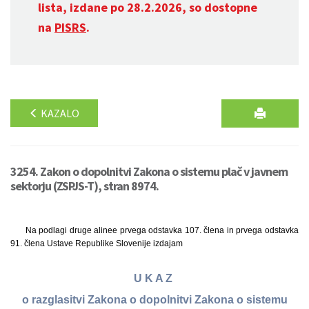
lista, izdane po 28.2.2026, so dostopne
na
PISRS
.
KAZALO
3254. Zakon o dopolnitvi Zakona o sistemu plač v javnem
sektorju (ZSPJS-T), stran 8974.
Na podlagi druge alinee prvega odstavka 107. člena in prvega odstavka
91. člena Ustave Republike Slovenije izdajam
U K A Z
o razglasitvi Zakona o dopolnitvi Zakona o sistemu