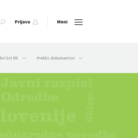
Prijava
Meni
dni list RS
Preklic dokumentov