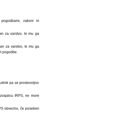
 pogodbami, zakoni in
an za varstvo, ki mu ga
šan za varstvo, ki mu ga
tvi pogodbe.
nudnik pa se prostovoljno
 izvajalcu IRPS, ne more
IRPS obvezno, če poseben