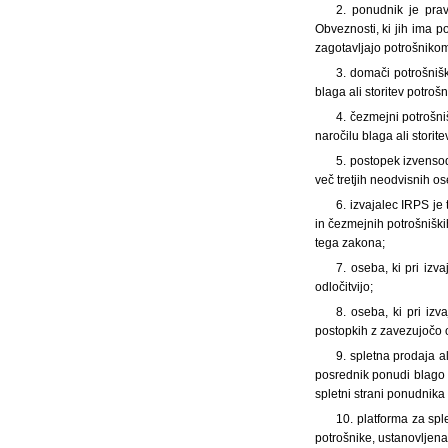
2. ponudnik je prav
Obveznosti, ki jih ima p
zagotavljajo potrošnikom 
3. domači potrošniš
blaga ali storitev potroš
4. čezmejni potrošni
naročilu blaga ali storit
5. postopek izvenso
več tretjih neodvisnih o
6. izvajalec IRPS je
in čezmejnih potrošniški
tega zakona;
7. oseba, ki pri iz
odločitvijo;
8. oseba, ki pri iz
postopkih z zavezujočo o
9. spletna prodaja a
posrednik ponudi blago al
spletni strani ponudnika 
10. platforma za sp
potrošnike, ustanovljena