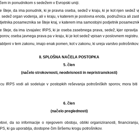
ščem in ponudnikom s sedežem v Evropski uniji.
 šteje, da ima ponudnik, ki je pravna oseba, sedež v kraju, ki je kot njen sedež vp
ma sedež organ vodenja, ali v kraju, v katerem je poslovna enota, podružnica ali za
etnika posameznika se šteje kraj, v katerem ima samostojni podjetnik posameznik
e šteje, da ima izvajalec IRPS, ki je oseba zasebnega prava, sedež, kjer opravlj
porov, oseba javnega prava pa v kraju, ki je kot sedež vpisan v poslovnem registru.
orabljeni v tem zakonu, imajo enak pomen, kot v zakonu, ki ureja varstvo potrošnikov
II. SPLOŠNA NAČELA POSTOPKA
5. člen
(načelo strokovnosti, neodvisnosti in nepristranskosti)
alcu IRPS vodi ali sodeluje v postopkih reševanja potrošniških sporov, mora biti
6. člen
(načelo preglednosti)
ovi, da so informacije o njegovem obstoju, obliki organiziranosti, financiranju,
PS, ki ga uporablja, dostopne čim širšemu krogu potrošnikov.