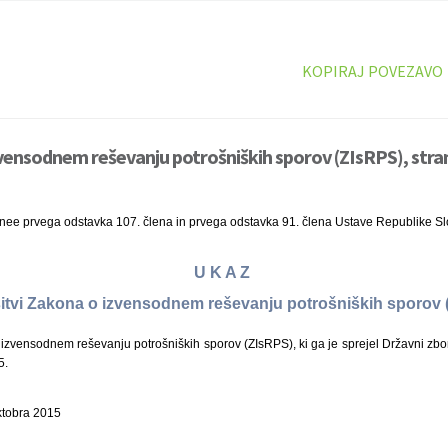
KOPIRAJ POVEZAVO
vensodnem reševanju potrošniških sporov (ZIsRPS), stra
inee prvega odstavka 107. člena in prvega odstavka 91. člena Ustave Republike Sl
U K A Z
sitvi Zakona o izvensodnem reševanju potrošniških sporov
zvensodnem reševanju potrošniških sporov (ZIsRPS), ki ga je sprejel Državni zbo
5.
oktobra 2015