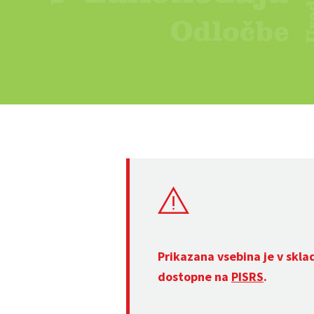
Prikazana vsebina je v skla
dostopne na
PISRS
.