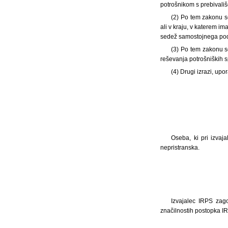
potrošnikom s prebivali
(2) Po tem zakonu se
ali v kraju, v katerem i
sedež samostojnega podj
(3) Po tem zakonu s
reševanja potrošniških s
(4) Drugi izrazi, up
Oseba, ki pri izvaj
nepristranska.
Izvajalec IRPS zagot
značilnostih postopka IR