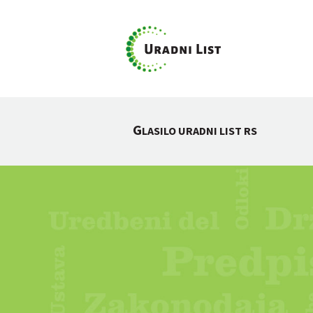
G
LASILO URADNI LIST RS