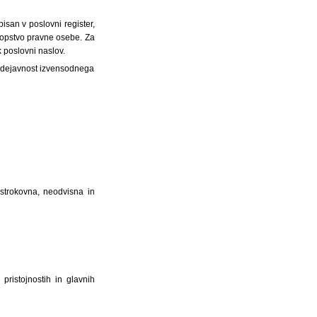
isan v poslovni register,
stopstvo pravne osebe. Za
 poslovni naslov.
a dejavnost izvensodnega
.
 strokovna, neodvisna in
 pristojnostih in glavnih