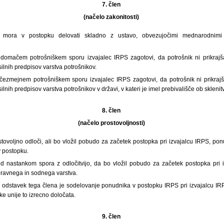
7. člen
(načelo zakonitosti)
S mora v postopku delovati skladno z ustavo, obvezujočimi mednarodnimi
 domačem potrošniškem sporu izvajalec IRPS zagotovi, da potrošnik ni prikrajš
silnih predpisov varstva potrošnikov.
 čezmejnem potrošniškem sporu izvajalec IRPS zagotovi, da potrošnik ni prikraj
ilnih predpisov varstva potrošnikov v državi, v kateri je imel prebivališče ob skleni
8. člen
(načelo prostovoljnosti)
stovoljno odloči, ali bo vložil pobudo za začetek postopka pri izvajalcu IRPS, po
v postopku.
ed nastankom spora z odločitvijo, da bo vložil pobudo za začetek postopka pri
pravnega in sodnega varstva.
i odstavek tega člena je sodelovanje ponudnika v postopku IRPS pri izvajalcu 
e unije to izrecno določata.
9. člen