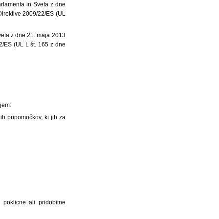
rlamenta in Sveta z dne
Direktive 2009/22/ES (UL
veta z dne 21. maja 2013
2/ES (UL L št. 165 z dne
njem:
ih pripomočkov, ki jih za
 poklicne ali pridobitne