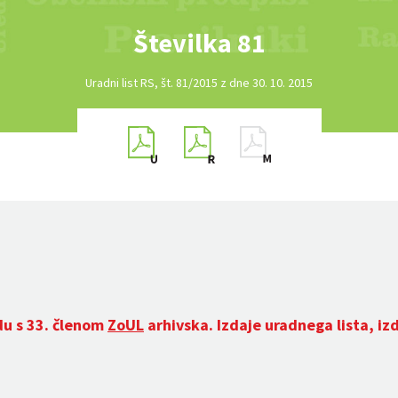
Številka 81
Uradni list RS, št. 81/2015 z dne 30. 10. 2015
du s 33. členom
ZoUL
arhivska. Izdaje uradnega lista, iz