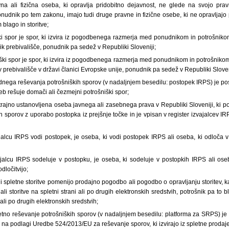
na ali fizična oseba, ki opravlja pridobitno dejavnost, ne glede na svojo prav
onudnik po tem zakonu, imajo tudi druge pravne in fizične osebe, ki ne opravljajo 
blago in storitve;
ki spor je spor, ki izvira iz pogodbenega razmerja med ponudnikom in potrošniko
nik prebivališče, ponudnik pa sedež v Republiki Sloveniji;
ški spor je spor, ki izvira iz pogodbenega razmerja med ponudnikom in potrošniko
ev prebivališče v državi članici Evropske unije, ponudnik pa sedež v Republiki Sloven
dnega reševanja potrošniških sporov (v nadaljnjem besedilu: postopek IRPS) je pos
seb rešuje domači ali čezmejni potrošniški spor;
 trajno ustanovljena oseba javnega ali zasebnega prava v Republiki Sloveniji, ki
h sporov z uporabo postopka iz prejšnje točke in je vpisan v register izvajalcev I
vajalcu IRPS vodi postopek, je oseba, ki vodi postopek IRPS ali oseba, ki odloča 
vajalcu IRPS sodeluje v postopku, je oseba, ki sodeluje v postopkih IRPS ali ose
dločitvijo;
li spletne storitve pomenijo prodajno pogodbo ali pogodbo o opravljanju storitev, 
i storitve na spletni strani ali po drugih elektronskih sredstvih, potrošnik pa to b
ali po drugih elektronskih sredstvih;
letno reševanje potrošniških sporov (v nadaljnjem besedilu: platforma za SRPS) je
 na podlagi Uredbe 524/2013/EU za reševanje sporov, ki izvirajo iz spletne prodaje 