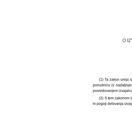
O I
(1) Ta zakon ureja 
ponudnico (v nadaljnjem
posredovanjem izvajalca
(2) S tem zakonom se
in pogoji delovanja izva