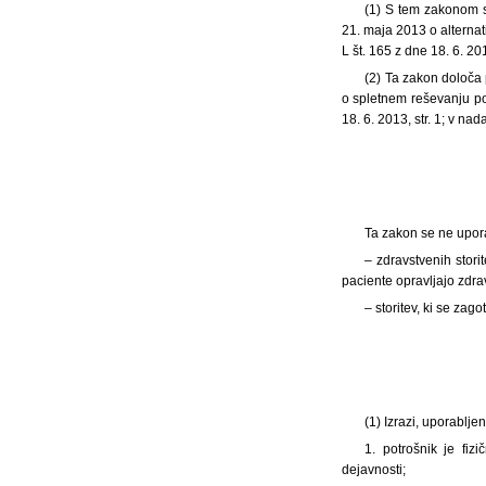
(1) S tem zakonom s
21. maja 2013 o alterna
L št. 165 z dne 18. 6. 201
(2) Ta zakon določa
o spletnem reševanju po
18. 6. 2013, str. 1; v n
Ta zakon se ne uporab
– zdravstvenih stori
paciente opravljajo zdrav
– storitev, ki se za
(1) Izrazi, uporablj
1. potrošnik je fiz
dejavnosti;