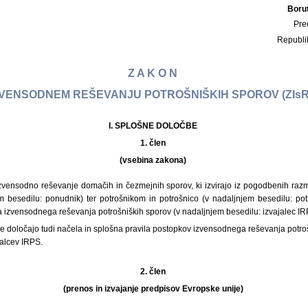
Boru
Pre
Republi
Z A K O N
ZVENSODNEM REŠEVANJU POTROŠNIŠKIH SPOROV (ZIs
I. SPLOŠNE DOLOČBE
1. člen
(vsebina zakona)
izvensodno reševanje domačih in čezmejnih sporov, ki izvirajo iz pogodbenih ra
 besedilu: ponudnik) ter potrošnikom in potrošnico (v nadaljnjem besedilu: potr
 izvensodnega reševanja potrošniških sporov (v nadaljnjem besedilu: izvajalec IR
 določajo tudi načela in splošna pravila postopkov izvensodnega reševanja potroš
jalcev IRPS.
2. člen
(prenos in izvajanje predpisov Evropske unije)