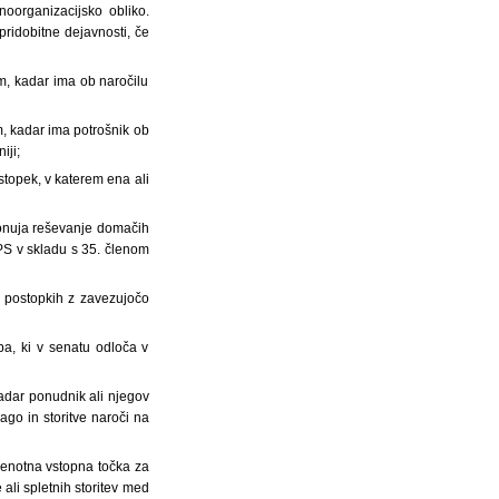
noorganizacijsko obliko.
pridobitne dejavnosti, če
m, kadar ima ob naročilu
m, kadar ima potrošnik ob
iji;
topek, v katerem ena ali
 ponuja reševanje domačih
RPS v skladu s 35. členom
v postopkih z zavezujočo
ba, ki v senatu odloča v
kadar ponudnik ali njegov
lago in storitve naroči na
 enotna vstopna točka za
ali spletnih storitev med