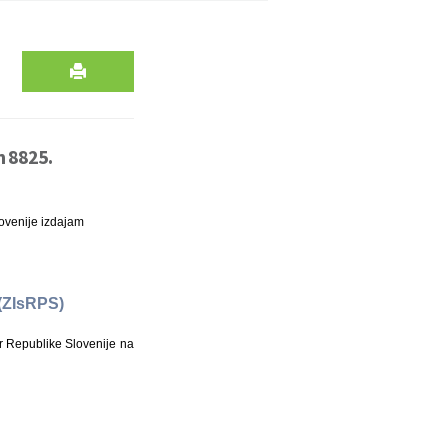
n 8825.
ovenije izdajam
 (ZIsRPS)
r Republike Slovenije na