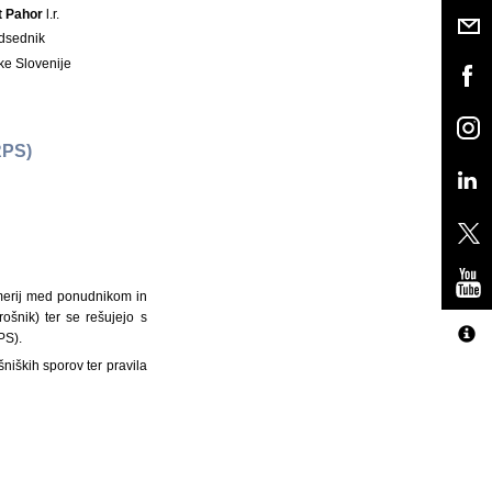
t Pahor
l.r.
dsednik
ke Slovenije
RPS)
zmerij med ponudnikom in
ošnik) ter se rešujejo s
PS).
niških sporov ter pravila