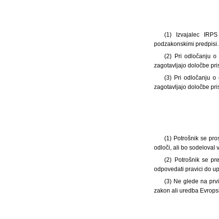
(1) Izvajalec IRP
podzakonskimi predpisi.
(2) Pri odločanju o
zagotavljajo določbe pri
(3) Pri odločanju o
zagotavljajo določbe pris
(1) Potrošnik se pro
odloči, ali bo sodeloval 
(2) Potrošnik se pr
odpovedati pravici do u
(3) Ne glede na prv
zakon ali uredba Evropsk