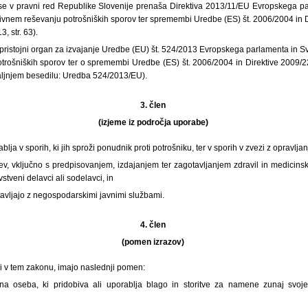
e v pravni red Republike Slovenije prenaša Direktiva 2013/11/EU Evropskega pa
tivnem reševanju potrošniških sporov ter spremembi Uredbe (ES) št. 2006/2004 in 
3, str. 63).
 pristojni organ za izvajanje Uredbe (EU) št. 524/2013 Evropskega parlamenta in S
trošniških sporov ter o spremembi Uredbe (ES) št. 2006/2004 in Direktive 2009/2
adaljnjem besedilu: Uredba 524/2013/EU).
3. člen
(izjeme iz področja uporabe)
lja v sporih, ki jih sproži ponudnik proti potrošniku, ter v sporih v zvezi z opravlja
tev, vključno s predpisovanjem, izdajanjem ter zagotavljanjem zdravil in medicinsk
stveni delavci ali sodelavci, in
gotavljajo z negospodarskimi javnimi službami.
4. člen
(pomen izrazov)
eni v tem zakonu, imajo naslednji pomen:
ična oseba, ki pridobiva ali uporablja blago in storitve za namene zunaj svoje