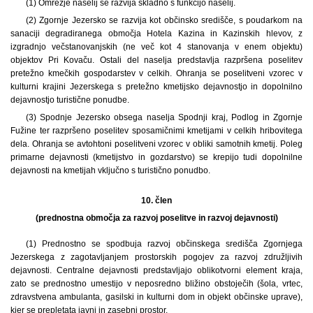
(1) Omrežje naselij se razvija skladno s funkcijo naselij.
(2) Zgornje Jezersko se razvija kot občinsko središče, s poudarkom na
sanaciji degradiranega območja Hotela Kazina in Kazinskih hlevov, z
izgradnjo večstanovanjskih (ne več kot 4 stanovanja v enem objektu)
objektov Pri Kovaču. Ostali del naselja predstavlja razpršena poselitev
pretežno kmečkih gospodarstev v celkih. Ohranja se poselitveni vzorec v
kulturni krajini Jezerskega s pretežno kmetijsko dejavnostjo in dopolnilno
dejavnostjo turistične ponudbe.
(3) Spodnje Jezersko obsega naselja Spodnji kraj, Podlog in Zgornje
Fužine ter razpršeno poselitev sposamičnimi kmetijami v celkih hribovitega
dela. Ohranja se avtohtoni poselitveni vzorec v obliki samotnih kmetij. Poleg
primarne dejavnosti (kmetijstvo in gozdarstvo) se krepijo tudi dopolnilne
dejavnosti na kmetijah vključno s turistično ponudbo.
10. člen
(prednostna območja za razvoj poselitve in razvoj dejavnosti)
(1) Prednostno se spodbuja razvoj občinskega središča Zgornjega
Jezerskega z zagotavljanjem prostorskih pogojev za razvoj združljivih
dejavnosti. Centralne dejavnosti predstavljajo oblikotvorni element kraja,
zato se prednostno umestijo v neposredno bližino obstoječih (šola, vrtec,
zdravstvena ambulanta, gasilski in kulturni dom in objekt občinske uprave),
kjer se prepletata javni in zasebni prostor.