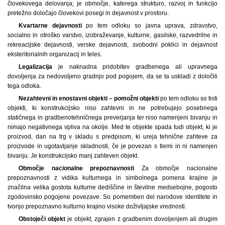
človekovega delovanja; je območje, katerega strukturo, razvoj in funkcijo
pretežno določajo človekovi posegi in dejavnost v prostoru.
Kvartarne dejavnosti
po tem odloku so javna uprava, zdravstvo,
socialno in otroško varstvo, izobraževanje, kulturne, gasilske, razvedrilne in
rekreacijske dejavnosti, verske dejavnosti, svobodni poklici in dejavnost
eksteritorialnih organizacij in teles.
Legalizacija
je naknadna pridobitev gradbenega ali upravnega
dovoljenja za nedovoljeno gradnjo pod pogojem, da se ta uskladi z določili
tega odloka.
Nezahtevni in enostavni objekti – pomožni objekti
po tem odloku so tisti
objekti, ki konstrukcijsko niso zahtevni in ne potrebujejo posebnega
statičnega in gradbenotehničnega preverjanja ter niso namenjeni bivanju in
nimajo negativnega vpliva na okolje. Med te objekte spada tudi objekt, ki je
proizvod, dan na trg v skladu s predpisom, ki ureja tehnične zahteve za
proizvode in ugotavljanje skladnosti, če je povezan s tlemi in ni namenjen
bivanju. Je konstrukcijsko manj zahteven objekt.
Območje nacionalne prepoznavnosti
Za območje nacionalne
prepoznavnosti z vidika kulturnega in simbolnega pomena krajine je
značilna velika gostota kulturne dediščine in številne medsebojne, pogosto
zgodovinsko pogojene povezave. So pomemben del narodove identitete in
tvorijo prepoznavno kulturno krajino visoke doživljajske vrednosti.
Obstoječi objekt
je objekt, zgrajen z gradbenim dovoljenjem ali drugim