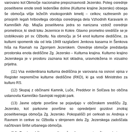
varovano kot Območje nacionalne prepoznavnosti Jezersko. Poleg osrednje
poselitvene enote sredi ledeniške doline (Kulturne krajine Jezersko) obsega
še območja višje ležečih visokogorskih kmetij – celkov, raztresenih po
prisojnih legah hribovitega obrobja osrednjega dela Vzhodnih Karavank in
Kamniških Alp. Mlajša poselitvena jedra so nanizana vzdolž osrednje
prometnice, ki sledi toku Jezernice in Kokre. Glavno prometno središče se je
izoblikovalo pri sv. Ožboltu. Na območju je 54 enot kulturne dediščine, za
kulturni spomenik sta od leta 1949 razglašeni Jenkova kasarna in Šenkova
hiša na Ravnah na Zgornjem Jezerskem. Osrednje območje predstavlja
prostorska enota dediščine Zg. Jezersko – Kulturna krajina. Kulturno krajino
Jezerskega je v prostoru zaznana kot skladna, uravnotežena in vizualno
prijetna.
(11) Vsa evidentirana kulturna dediščina je varovana na osnovi vpisa v
Register nepremične kulturne dediščine (RKD), ki ga vodi Ministrstvo za
kulturo RS.
(12) Skupaj z občinami Kamnik, Luče, Preddvor in Solčava bo občina
ustanovila Kamniško-Savinjski regijski park.
(13) Javne odprte površine se pojavljajo v občinskem središču Zg.
Jezersko, kot parkovne površine so opredeljeni gozdovi znotraj
poselitvenega območja Zg. Jezersko. Pokopališči pri cerkvah sv. Andreja v
Ravnem in cerkve sv. Ožbolta v strnjenem delu Zg. Jezerskega zadoščata
načrtovani širitvi urbanega območja.