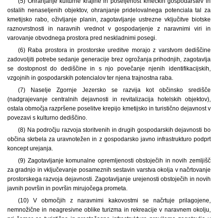
(5) Ohranjanje kulturne krajine in poseljenost kmečkih gospodarstev in
ostalih nenaseljenih objektov, ohranjanje pridelovalnega potenciala tal za
kmetijsko rabo, oživljanje planin, zagotavljanje ustrezne vključitve biotske
raznovrstnosti in naravnih vrednot v gospodarjenje z naravnimi viri in
varovanje obvodnega prostora pred neskladnimi posegi.
(6) Raba prostora in prostorske ureditve morajo z varstvom dediščine
zadovoljiti potrebe sedanje generacije brez ogrožanja prihodnjih, zagotavlja
se dostopnost do dediščine in s njo povečanje njenih identifikacijskih,
vzgojnih in gospodarskih potencialov ter njena trajnostna raba.
(7) Naselje Zgornje Jezersko se razvija kot občinsko središče
(nadgrajevanje centralnih dejavnosti in revitalizacija hotelskih objektov),
ostala območja razpršene poselitve krepijo kmetijsko in turistično dejavnost v
povezavi s kulturno dediščino.
(8) Na področju razvoja storitvenih in drugih gospodarskih dejavnosti bo
občina skrbela za uravnotežen in z gospodarsko javno infrastrukturo podprt
koncept urejanja.
(9) Zagotavljanje komunalne opremljenosti obstoječih in novih zemljišč
za gradnjo in vključevanje posameznih sestavin varstva okolja v načrtovanje
prostorskega razvoja dejavnosti. Zagotavljanje urejenosti obstoječih in novih
javnih površin in površin mirujočega prometa.
(10) V območjih z naravnimi kakovostmi se načrtuje prilagojene,
nemnožične in neagresivne oblike turizma in rekreacije v naravnem okolju,