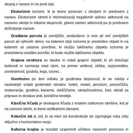
skupaj z naravo in ne proti njej.
Ekoturizem
turizem, ki je tesno povezan z okoljem in predvsem z
naravo. Ekoturizem stremi k minimalizaciji negativnih vplivov aktivnosti na
naravno okolje in lokalne skupnosti, glavni namen aktivnosti pa je predvsem
doživljanje narave.
Gradbena parcela
je zemljišče, sestavljeno iz ene ali več zemljiških
parcel ali njihovih delov, na katerem stoji oziroma je predviden objekt in na
katerem so urejene površine, ki služijo takšnemu objektu oziroma je
predvidena ureditev površin, ki bodo služile takšnemu objektu.
Grajena struktura
so stavbe in ostali grajeni objekti, ki jih določajo
lastnosti in razmerja med njimi, na primer velikost, oblika, razporeditev,
usmerjenost, gostota, lega, vzorec.
Gostinstvo
po tem odloku je gostinska dejavnost, ki se odvija v
naslednjih vrstah gostinskih obratov: hoteli, moteli, penzioni, prenočišča,
restavracije, gostilne, kavarne, slaščičarne, okrepčevalnice, bari, obrati za
pripravo in dostavo jedi, turistične kmetije.
Klasična frčada
je dvokapna frčada z enakim naklonom strešine, kot je
na osnovni strehi, in tremi vertikalnimi stenami.
Kolenčni zid
je zid, ki se meri od konstrukcije do zgornjega roba zidu
vključno s horizontalno vezjo.
Kulturna krajina
je rezultat vzajemnih učinkov naravnih procesov in