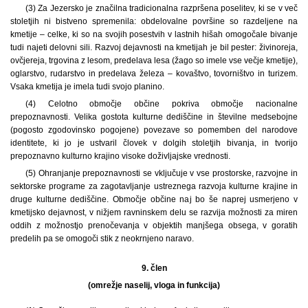
(3) Za Jezersko je značilna tradicionalna razpršena poselitev, ki se v več
stoletjih ni bistveno spremenila: obdelovalne površine so razdeljene na
kmetije – celke, ki so na svojih posestvih v lastnih hišah omogočale bivanje
tudi najeti delovni sili. Razvoj dejavnosti na kmetijah je bil pester: živinoreja,
ovčjereja, trgovina z lesom, predelava lesa (žago so imele vse večje kmetije),
oglarstvo, rudarstvo in predelava železa – kovaštvo, tovorništvo in turizem.
Vsaka kmetija je imela tudi svojo planino.
(4) Celotno območje občine pokriva območje nacionalne
prepoznavnosti. Velika gostota kulturne dediščine in številne medsebojne
(pogosto zgodovinsko pogojene) povezave so pomemben del narodove
identitete, ki jo je ustvaril človek v dolgih stoletjih bivanja, in tvorijo
prepoznavno kulturno krajino visoke doživljajske vrednosti.
(5) Ohranjanje prepoznavnosti se vključuje v vse prostorske, razvojne in
sektorske programe za zagotavljanje ustreznega razvoja kulturne krajine in
druge kulturne dediščine. Območje občine naj bo še naprej usmerjeno v
kmetijsko dejavnost, v nižjem ravninskem delu se razvija možnosti za miren
oddih z možnostjo prenočevanja v objektih manjšega obsega, v goratih
predelih pa se omogoči stik z neokrnjeno naravo.
9. člen
(omrežje naselij, vloga in funkcija)