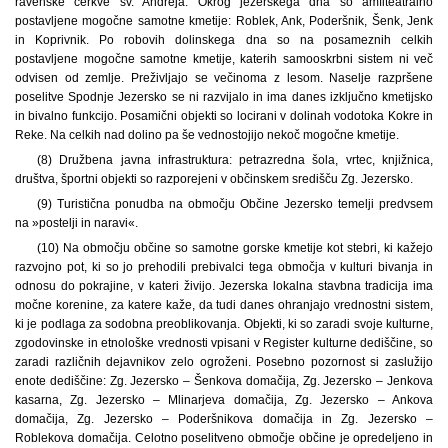
ravenske cerkve sv. Andreja. Okrog jezerskega dna so amfiteatralno
postavljene mogočne samotne kmetije: Roblek, Ank, Poderšnik, Šenk, Jenk
in Koprivnik. Po robovih dolinskega dna so na posameznih celkih
postavljene mogočne samotne kmetije, katerih samooskrbni sistem ni več
odvisen od zemlje. Preživljajo se večinoma z lesom. Naselje razpršene
poselitve Spodnje Jezersko se ni razvijalo in ima danes izključno kmetijsko
in bivalno funkcijo. Posamični objekti so locirani v dolinah vodotoka Kokre in
Reke. Na celkih nad dolino pa še vedno
stojijo nekoč mogočne kmetije.
(8) Družbena javna infrastruktura: petrazredna šola, vrtec, knjižnica,
društva, športni objekti so razporejeni v občinskem središču Zg. Jezersko.
(9) Turistična ponudba na območju Občine Jezersko temelji predvsem
na »postelji in naravi«.
(10) Na območju občine so samotne gorske kmetije kot stebri, ki kažejo
razvojno pot, ki so jo prehodili prebivalci tega območja v kulturi bivanja in
odnosu do pokrajine, v kateri živijo. Jezerska lokalna stavbna tradicija ima
močne korenine, za katere kaže, da tudi danes ohranjajo vrednostni sistem,
ki je podlaga za sodobna preoblikovanja. Objekti, ki so zaradi svoje kulturne,
zgodovinske in etnološke vrednosti vpisani v Register kulturne dediščine, so
zaradi različnih dejavnikov zelo ogroženi. Posebno pozornost si zaslužijo
enote dediščine: Zg. Jezersko – Šenkova domačija, Zg. Jezersko – Jenkova
kasarna, Zg. Jezersko – Mlinarjeva domačija, Zg. Jezersko – Ankova
domačija, Zg. Jezersko – Poderšnikova domačija in Zg. Jezersko –
Roblekova domačija. Celotno poselitveno območje občine je opredeljeno in