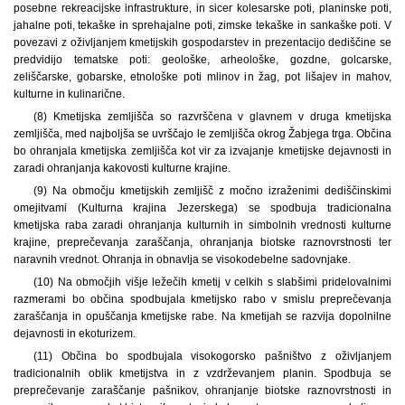
posebne rekreacijske infrastrukture, in sicer kolesarske poti, planinske poti,
jahalne poti, tekaške in sprehajalne poti, zimske tekaške in sankaške poti. V
povezavi z oživljanjem kmetijskih gospodarstev in prezentacijo dediščine se
predvidijo tematske poti: geološke, arheološke, gozdne, golcarske,
zeliščarske, gobarske, etnološke poti mlinov in žag, pot lišajev in mahov,
kulturne in kulinarične.
(8) Kmetijska zemljišča so razvrščena v glavnem v druga kmetijska
zemljišča, med najboljša se uvrščajo le zemljišča okrog Žabjega trga. Občina
bo ohranjala kmetijska zemljišča kot vir za izvajanje kmetijske dejavnosti in
zaradi ohranjanja kakovosti kulturne krajine.
(9) Na območju kmetijskih zemljišč z močno izraženimi dediščinskimi
omejitvami (Kulturna krajina Jezerskega) se spodbuja tradicionalna
kmetijska raba zaradi ohranjanja kulturnih in simbolnih vrednosti kulturne
krajine, preprečevanja zaraščanja, ohranjanja biotske raznovrstnosti ter
naravnih vrednot. Ohranja in obnavlja se visokodebelne sadovnjake.
(10) Na območjih višje ležečih kmetij v celkih s slabšimi pridelovalnimi
razmerami bo občina spodbujala kmetijsko rabo v smislu preprečevanja
zaraščanja in opuščanja kmetijske rabe. Na kmetijah se razvija dopolnilne
dejavnosti in ekoturizem.
(11) Občina bo spodbujala visokogorsko pašništvo z oživljanjem
tradicionalnih oblik kmetijstva in z vzdrževanjem planin. Spodbuja se
preprečevanje zaraščanje pašnikov, ohranjanje biotske raznovrstnosti in