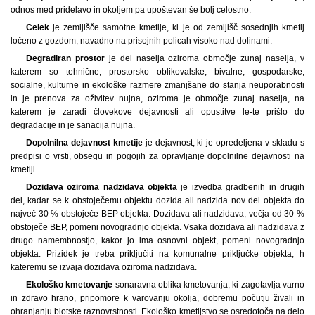
odnos med pridelavo in okoljem pa upoštevan še bolj celostno.
Celek
je zemljišče samotne kmetije, ki je od zemljišč sosednjih kmetij
ločeno z gozdom, navadno na prisojnih policah visoko nad dolinami.
Degradiran prostor
je del naselja oziroma območje zunaj naselja, v
katerem so tehnične, prostorsko oblikovalske, bivalne, gospodarske,
socialne, kulturne in ekološke razmere zmanjšane do stanja neuporabnosti
in je prenova za oživitev nujna, oziroma je območje zunaj naselja, na
katerem je zaradi človekove dejavnosti ali opustitve le-te prišlo do
degradacije in je sanacija nujna.
Dopolnilna dejavnost kmetije
je dejavnost, ki je opredeljena v skladu s
predpisi o vrsti, obsegu in pogojih za opravljanje dopolnilne dejavnosti na
kmetiji.
Dozidava oziroma nadzidava objekta
je izvedba gradbenih in drugih
del, kadar se k obstoječemu objektu dozida ali nadzida nov del objekta do
največ 30 % obstoječe BEP objekta. Dozidava ali nadzidava, večja od 30 %
obstoječe BEP, pomeni novogradnjo objekta. Vsaka dozidava ali nadzidava z
drugo namembnostjo, kakor jo ima osnovni objekt, pomeni novogradnjo
objekta. Prizidek je treba priključiti na komunalne priključke objekta, h
kateremu se izvaja dozidava oziroma nadzidava.
Ekološko kmetovanje
sonaravna oblika kmetovanja, ki zagotavlja varno
in zdravo hrano, pripomore k varovanju okolja, dobremu počutju živali in
ohranjanju biotske raznovrstnosti. Ekološko kmetijstvo se osredotoča na delo