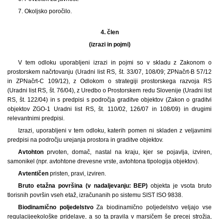
7. Okoljsko poročilo.
4. člen
(izrazi in pojmi)
V tem odloku uporabljeni izrazi in pojmi so v skladu z Zakonom o
prostorskem načrtovanju (Uradni list RS, št. 33/07, 108/09; ZPNačrt-B 57/12
in ZPNačrt-C 109/12), z Odlokom o strategiji prostorskega razvoja RS
(Uradni list RS, št. 76/04), z Uredbo o Prostorskem redu Slovenije (Uradni list
RS, št. 122/04) in s predpisi s področja graditve objektov (Zakon o graditvi
objektov ZGO-1 Uradni list RS, št. 110/02, 126/07 in 108/09) in drugimi
relevantnimi predpisi.
Izrazi, uporabljeni v tem odloku, katerih pomen ni skladen z veljavnimi
predpisi na področju urejanja prostora in graditve objektov.
Avtohton
prvoten, domač, nastal na kraju, kjer se pojavlja, izviren,
samonikel (npr. avtohtone drevesne vrste, avtohtona tipologija objektov).
Avtentičen
pristen, pravi, izviren.
Bruto etažna površina (v nadaljevanju: BEP)
objekta je vsota bruto
tlorisnih površin vseh etaž, izračunanih po sistemu SIST ISO 9838.
Biodinamično poljedelstvo
Za biodinamično poljedelstvo veljajo vse
regulacijeekološke pridelave, a so ta pravila v marsičem še precej strožja,