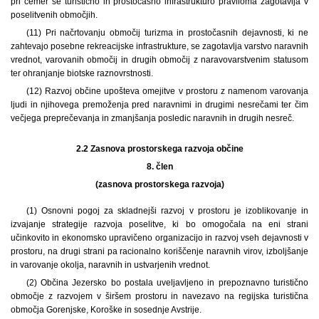
pri čemer se turistično in prostočasno infrastrukturo praviloma zagotavlja v
poselitvenih območjih.
(11) Pri načrtovanju območij turizma in prostočasnih dejavnosti, ki ne
zahtevajo posebne rekreacijske infrastrukture, se zagotavlja varstvo naravnih
vrednot, varovanih območij in drugih območij z naravovarstvenim statusom
ter ohranjanje biotske raznovrstnosti.
(12) Razvoj občine upošteva omejitve v prostoru z namenom varovanja
ljudi in njihovega premoženja pred naravnimi in drugimi nesrečami ter čim
večjega preprečevanja in zmanjšanja posledic naravnih in drugih nesreč.
2.2
Zasnova prostorskega razvoja občine
8. člen
(zasnova prostorskega razvoja)
(1) Osnovni pogoj za skladnejši razvoj v prostoru je izoblikovanje in
izvajanje strategije razvoja poselitve, ki bo omogočala na eni strani
učinkovito in ekonomsko upravičeno organizacijo in razvoj vseh dejavnosti v
prostoru, na drugi strani pa racionalno koriščenje naravnih virov, izboljšanje
in varovanje okolja, naravnih in ustvarjenih vrednot.
(2) Občina Jezersko bo postala uveljavljeno in prepoznavno turistično
območje z razvojem v širšem prostoru in navezavo na regijska turistična
območja Gorenjske, Koroške in sosednje Avstrije.