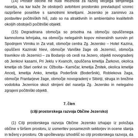
(14) Prostor občine ne nudi možnosti za razvoj večjega strnjenega
naselja, na kar kaže že obstoječi avtohtoni prostorsko prevladujoč vzorec
razpršene poselitve s samotnimi kmetijami. Jezersko je zanimivo za
postavitev počitniških hiš, zato so na atraktivnih in ambientalno kvalitetnih
okoljih obstoječi počitniški objekti.
(15) Degradirana območja so prisotna na območju opuščenega
kamnoloma lehnjaka, na območju nelegalnih kopov mineralnih surovin pri
Spodnjem Virniku in Za vrati, območje centra Zg. Jezersko – Hotel Kazina,
opuščeni Kazinski hlevi, območje Vaniške žage ob Jezernici, območja
travnikov ob Jezernici – za Bodanjo ob cesti na Jezero, objekti novogradenj
ob Jenkovi kasarni, Pri Jeklu v Kvancih, opuščena kmetija Žarkovo, okolica
kmetije ob Stari cerkvi sv. Ožbolta– Karničar, kmetija Žmitek, okolica kmetije
Ancelj, kmetija Anko, kmetija Poderšnik (Boderšnik), Roblekova žaga,
območje Frantarjeve žage, območje novogradenj v Sibiriji, struga in brežine
vodotoka Jezernice skozi strnjeni del naselja Zg. Jezersko in nelegalno
zgrajeni počitniški objekti.
7. člen
(cilji prostorskega razvoja Občine Jezersko)
(1) Cilji prostorskega razvoja Občine Jezersko izhajajo iz položaja
občine v širšem prostoru, iz usmeritev posameznih sektorjev in ocene stanja
in teženj v prostoru. Ob upoštevanju izhodišč so cilji prostorskega razvoja, da