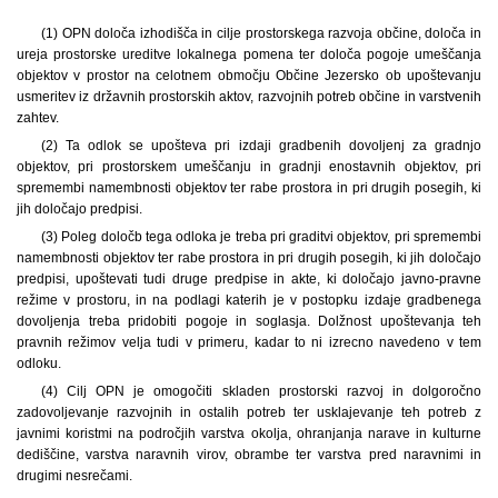
(1) OPN določa izhodišča in cilje prostorskega razvoja občine, določa in
ureja prostorske ureditve lokalnega pomena ter določa pogoje umeščanja
objektov v prostor na celotnem območju Občine Jezersko ob upoštevanju
usmeritev iz državnih prostorskih aktov, razvojnih potreb občine in varstvenih
zahtev.
(2) Ta odlok se upošteva pri izdaji gradbenih dovoljenj za gradnjo
objektov, pri prostorskem umeščanju in gradnji enostavnih objektov, pri
spremembi namembnosti objektov ter rabe prostora in pri drugih posegih, ki
jih določajo predpisi.
(3) Poleg določb tega odloka je treba pri graditvi objektov, pri spremembi
namembnosti objektov ter rabe prostora in pri drugih posegih, ki jih določajo
predpisi, upoštevati tudi druge predpise in akte, ki določajo javno-pravne
režime v prostoru, in na podlagi katerih je v postopku izdaje gradbenega
dovoljenja treba pridobiti pogoje in soglasja. Dolžnost upoštevanja teh
pravnih režimov velja tudi v primeru, kadar to ni izrecno navedeno v tem
odloku.
(4) Cilj OPN je omogočiti skladen prostorski razvoj in dolgoročno
zadovoljevanje razvojnih in ostalih potreb ter usklajevanje teh potreb z
javnimi koristmi na področjih varstva okolja, ohranjanja narave in kulturne
dediščine, varstva naravnih virov, obrambe ter varstva pred naravnimi in
drugimi nesrečami.