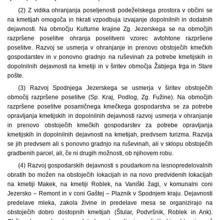
(2) Z vidika ohranjanja poseljenosti podeželskega prostora v občini se
na kmetijah omogoča in hkrati vzpodbuja izvajanje dopolnilnih in dodatnih
dejavnosti. Na območju Kulturne krajine Zg. Jezerskega se na območjih
razpršene poselitve ohranja poselitveni vzorec avtohtone razpršene
poselitve. Razvoj se usmerja v ohranjanje in prenovo obstoječih kmečkih
gospodarstev in v ponovno gradnjo na ruševinah za potrebe kmetijskih in
dopolnilnih dejavnosti na kmetiji in v širitev območja Žabjega trga in Stare
pošte.
(3) Razvoj Spodnjega Jezerskega se usmerja v širitev obstoječih
območij razpršene poselitve (Sp. Kraj, Podlog, Zg. Fužine). Na območjih
razpršene poselitve posamičnega kmečkega gospodarstva se za potrebe
opravljanja kmetijskih in dopolnilnih dejavnosti razvoj usmerja v ohranjanje
in prenovo obstoječih kmečkih gospodarstev za potrebe opravljanja
kmetijskih in dopolnilnih dejavnosti na kmetijah, predvsem turizma. Razvija
se jih predvsem ali s ponovno gradnjo na ruševinah, ali v sklopu obstoječih
gradbenih parcel, ali, če ni drugih možnosti, ob njihovem robu.
(4) Razvoj gospodarskih dejavnosti s poudarkom na lesnopredelovalnih
obratih bo možen na obstoječih lokacijah in na novo predvidenih lokacijah
na kmetiji Makek, na kmetiji Roblek, na Vaniški žagi, v komunalni coni
Jezersko – Remont in v coni Gaštej – Plaznik v Spodnjem kraju. Dejavnosti
predelave mleka, zakola živine in predelave mesa se organizirajo na
obstoječih dobro dostopnih kmetijah (Štular, Podvršnik, Roblek in Ank).