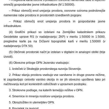
omrežij gospodarske javne infrastrukture (M 1:50000).
– Prikaz območij enot urejanja prostora, osnovne oziroma podrobnejše
namenske rabe prostora in prostorskih izvedbenih pogojev.
– Prikaz območij enot urejanja prostora in gospodarske javne
infrastrukture.
(4) Grafični prikazi so izdelani na Zemljiško katastrskem prikazu
Geodetske uprave RS (v nadaljevanju: ZKP) v merilu 1:50000 in 1:5000,
pregledne karte pa na Državni topografski karti v merilu 1:50000 (v
nadaljevanju DTK 50).
(5) Občinski prostorski načrt je izdelan v digitalni in analogni obliki (trije
izvodi).
(6) Obvezne priloge OPN Jezersko vsebujejo:
1. Izvleček iz Strategije prostorskega razvoja Slovenije.
2. Prikaz stanja prostora vsebuje vse varstvene in druge pravne režime,
ki zagotavljajo celovito varstvo okolja in se jih obvezno upošteva tako pri
načrtovanju kot pri konkretnih odločitvah v upravnem postopku.
3. Strokovne podlage, na katerih temeljijo rešitve v OPN.
4. Smernice in mnenja nosilcev urejanja prostora.
5. Obrazložitev in utemeljitev OPN.
6. Povzetek za javnost.