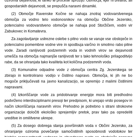
oziroma dejavnosti, ki lahko te procese sprožijo. Območja, kjer ni bivališč ali
gospodarskih dejavnosti, se prepušča naravni dinamiki.
(2) Območje Ravenske Kočne se nahaja znotraj vodovarstvenega
območja za vodno telo vodonosnikov na območju Občine Jezersko,
potencialno vodovarstveno območje se nahaja pod Storžičem, vodni vir
Zabukovec in Komatevra.
Za zagotavljanje ustrezne oskrbe s pitno vodo se varuje vse obstoječe in
potencialno pomembne vodne vire in spodbuja varčno in smotrno rabo pitne
vode. Zaradi ranljivosti podzemnih voda in vodnih virov se dejavnosti
umešča na območja najmanjše ranljivosti ter s tako tehnološko prilagoditvijo
rabe, da se ohranjata tako kvaliteta kot količina podzemnih voda.
(3) Komunalne odpadne vode z območja centra Zg. Jezerskega se
zbirajo in kontrolirano vodijo v čistilno napravo. Območja, ki jih ne bo
mogoče priključevati na javno kanalizacijo, se opremijo z malimi čistilnimi
napravami.
(4) Izkoriščanje vode za pridobivanje energije mora biti predhodno
podvrženo interdisciplinarni presoji ter predpisom, ki urejajo vrsto posegov in
način izkoriščanja naravnih virov. Prehodno je potrebno s strani strokovne
organizacije določiti ekološko sprejemljiv pretok, prav tako pa opredeliti
ureditve in omilitvene ukrepe.
(5) Za dosego dobrega stanja površinskih voda v Občini Jezersko, za
ohranjanje oziroma povečanje samočistilnih sposobnosti vodotokov ter