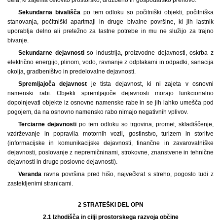
Sekundarna bivališča
po tem odloku so počitniški objekti, počitniška
stanovanja, počitniški apartmaji in druge bivalne površine, ki jih lastnik
uporablja delno ali pretežno za lastne potrebe in mu ne služijo za trajno
bivanje.
Sekundarne dejavnosti
so industrija, proizvodne dejavnosti, oskrba z
električno energijo, plinom, vodo, ravnanje z odplakami in odpadki, sanacija
okolja, gradbeništvo in predelovalne dejavnosti.
Spremljajoča dejavnost
je tista dejavnost, ki ni zajeta v osnovni
namenski rabi. Objekti spremljajoče dejavnosti morajo funkcionalno
dopolnjevati objekte iz osnovne namenske rabe in se jih lahko umešča pod
pogojem, da na osnovno namensko rabo nimajo negativnih vplivov.
Terciarne dejavnosti
po tem odloku so trgovina, promet, skladiščenje,
vzdrževanje in popravila motornih vozil, gostinstvo, turizem in storitve
(informacijske in komunikacijske dejavnosti, finančne in zavarovalniške
dejavnosti, poslovanje z nepremičninami, strokovne, znanstvene in tehnične
dejavnosti in druge poslovne dejavnosti).
Veranda
ravna površina pred hišo, največkrat s streho, pogosto tudi z
zastekljenimi stranicami.
2 STRATEŠKI DEL OPN
2.1
Izhodišča in cilji prostorskega razvoja občine