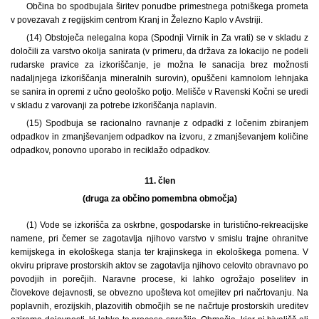
Občina bo spodbujala širitev ponudbe primestnega potniškega prometa
v povezavah z regijskim centrom Kranj in Železno Kaplo v Avstriji.
(14) Obstoječa nelegalna kopa (Spodnji Virnik in Za vrati) se v skladu z
določili za varstvo okolja sanirata (v primeru, da država za lokacijo ne podeli
rudarske pravice za izkoriščanje, je možna le sanacija brez možnosti
nadaljnjega izkoriščanja mineralnih surovin), opuščeni kamnolom lehnjaka
se sanira in opremi z učno geološko potjo. Melišče v Ravenski Kočni se uredi
v skladu z varovanji za potrebe izkoriščanja naplavin.
(15) Spodbuja se racionalno ravnanje z odpadki z ločenim zbiranjem
odpadkov in zmanjševanjem odpadkov na izvoru, z zmanjševanjem količine
odpadkov, ponovno uporabo in reciklažo odpadkov.
11. člen
(druga za občino pomembna območja)
(1) Vode se izkorišča za oskrbne, gospodarske in turistično-rekreacijske
namene, pri čemer se zagotavlja njihovo varstvo v smislu trajne ohranitve
kemijskega in ekološkega stanja ter krajinskega in ekološkega pomena. V
okviru priprave prostorskih aktov se zagotavlja njihovo celovito obravnavo po
povodjih in porečjih. Naravne procese, ki lahko ogrožajo poselitev in
človekove dejavnosti, se obvezno upošteva kot omejitev pri načrtovanju. Na
poplavnih, erozijskih, plazovitih območjih se ne načrtuje prostorskih ureditev