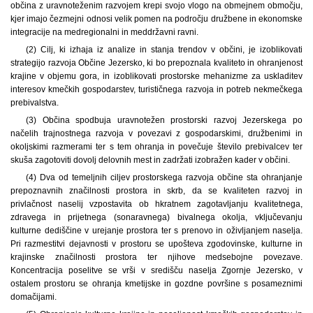
občina z uravnoteženim razvojem krepi svojo vlogo na obmejnem območju,
kjer imajo čezmejni odnosi velik pomen na področju družbene in ekonomske
integracije na medregionalni in meddržavni ravni.
(2) Cilj, ki izhaja iz analize in stanja trendov v občini, je izoblikovati
strategijo razvoja Občine Jezersko, ki bo prepoznala kvaliteto in ohranjenost
krajine v objemu gora, in izoblikovati prostorske mehanizme za uskladitev
interesov kmečkih gospodarstev, turističnega razvoja in potreb nekmečkega
prebivalstva.
(3) Občina spodbuja uravnotežen prostorski razvoj Jezerskega po
načelih trajnostnega razvoja v povezavi z gospodarskimi, družbenimi in
okoljskimi razmerami ter s tem ohranja in povečuje število prebivalcev ter
skuša zagotoviti dovolj delovnih mest in zadržati izobražen kader v občini.
(4) Dva od temeljnih ciljev prostorskega razvoja občine sta ohranjanje
prepoznavnih značilnosti prostora in skrb, da se kvaliteten razvoj in
privlačnost naselij vzpostavita ob hkratnem zagotavljanju kvalitetnega,
zdravega in prijetnega (sonaravnega) bivalnega okolja, vključevanju
kulturne dediščine v urejanje prostora ter s prenovo in oživljanjem naselja.
Pri razmestitvi dejavnosti v prostoru se upošteva zgodovinske, kulturne in
krajinske značilnosti prostora ter njihove medsebojne povezave.
Koncentracija poselitve se vrši v središču naselja Zgornje Jezersko, v
ostalem prostoru se ohranja kmetijske in gozdne površine s posameznimi
domačijami.