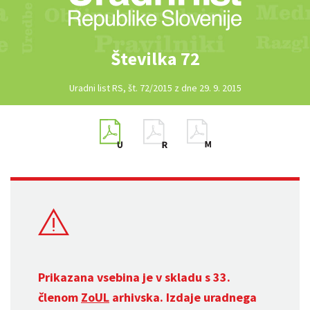
Številka 72
Uradni list RS, št. 72/2015 z dne 29. 9. 2015
Prikazana vsebina je v skladu s 33.
členom
ZoUL
arhivska. Izdaje uradnega