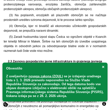
protierozijskega varovanja, erozijska žarišča, območja zahtevnejših
protierozijskih ukrepov, območja običajnih protierozijskih ukrepov).
(3) Na poplavnih, erozijskih ali plazovitih območjih se ne načrtuje
prostorskih ureditev oziroma dejavnosti, ki te procese lahko sprožijo.
(4) Območja, kjer ni bivališč ali ekonomsko učinkovitih gospodarskih
dejavnosti, se prepušča naravni dinamiki.
(5) Zaradi hudournika izpod slapu Čedca so ogroženi objekti v Kvancih
ter kmetiji Mlinar in Makek. Širitve na teh območjih do izvedbe uvajalnega
objekta in odvodnih jarkov za odvodnjavanje blatne vode in v normalnih
razmerah tudi čiste vode niso možne.
2.3
Zasnova gospodarske javne infrastrukture in grajenega javnega
dobrega
×
Obvestilo
13. člen
Z uveljavitvijo
novega zakona (ZOUL)
se je
izdajanje uradnega
(razvoj gospodarske javne infrastrukture)
lista s 1. 3. 2026 preneslo
neposredno
na Službo Vlade
Republike Slovenije za zakonodajo
. Od tega datuma bodo vse
(1) Infrastrukturna omrežja lokalnega pomena se bodo še nadalje
objave dostopne izključno v elektronski obliki na spletišču
Pravnega informacijskega sistema Republike Slovenije (PISRS),
razvijala v skladu s prostorskimi potrebami in potrebami gospodarskega
tiskana izdaja pa se z 28. 2. 2026 ukinja.
razvoja. Obstoječa dobra infrastrukturna opremljenost se bo v bodoče
dopolnjevala predvsem na področju odvajanja in čiščenja odpadnih vod in
na območjih z neustrezno ali pomanjkljivo komunalno in energetsko opremo,