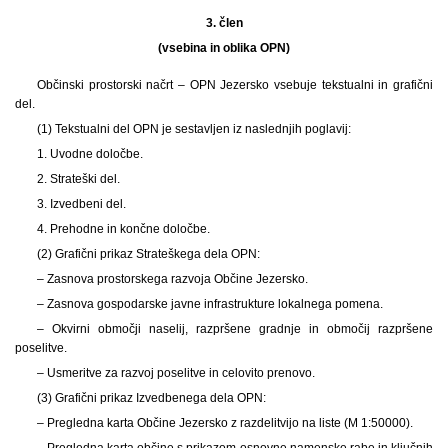
3. člen
(vsebina in oblika OPN)
Občinski prostorski načrt – OPN Jezersko vsebuje tekstualni in grafični
del.
(1) Tekstualni del OPN je sestavljen iz naslednjih poglavij:
1. Uvodne določbe.
2. Strateški del.
3. Izvedbeni del.
4. Prehodne in končne določbe.
(2) Grafični prikaz Strateškega dela OPN:
– Zasnova prostorskega razvoja Občine Jezersko.
– Zasnova gospodarske javne infrastrukture lokalnega pomena.
– Okvirni območji naselij, razpršene gradnje in območij razpršene
poselitve.
– Usmeritve za razvoj poselitve in celovito prenovo.
(3) Grafični prikaz Izvedbenega dela OPN:
– Pregledna karta Občine Jezersko z razdelitvijo na liste (M 1:50000).
– Pregledna karta občine s prikazom osnovne namenske rabe in ključnih