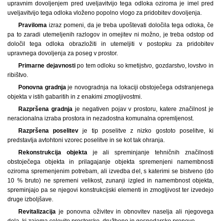
upravnim dovoljenjem pred uveljavitvijo tega odloka oziroma je imel pred
uveljavitvijo tega odloka vloženo popolno vlogo za pridobitev dovoljenja.
Praviloma
izraz pomeni, da je treba upoštevati določila tega odloka, če
pa to zaradi utemeljenih razlogov in omejitev ni možno, je treba odstop od
določil tega odloka obrazložiti in utemeljiti v postopku za pridobitev
upravnega dovoljenja za poseg v prostor.
Primarne dejavnosti
po tem odloku so kmetijstvo, gozdarstvo, lovstvo in
ribištvo.
Ponovna gradnja
je novogradnja na lokaciji obstoječega odstranjenega
objekta v istih gabaritih in z enakimi zmogljivostmi.
Razpršena gradnja
je negativen pojav v prostoru, katere značilnost je
neracionalna izraba prostora in nezadostna komunalna opremljenost.
Razpršena poselitev
je tip poselitve z nizko gostoto poselitve, ki
predstavlja avtohtoni vzorec poselitve in se kot tak ohranja.
Rekonstrukcija objekta
je ali spreminjanje tehničnih značilnosti
obstoječega objekta in prilagajanje objekta spremenjeni namembnosti
oziroma spremenjenim potrebam, ali izvedba del, s katerimi se bistveno (do
10 % bruto) ne spremeni velikost, zunanji izgled in namembnost objekta,
spreminjajo pa se njegovi konstrukcijski elementi in zmogljivost ter izvedejo
druge izboljšave.
Revitalizacija
je ponovna oživitev in obnovitev naselja ali njegovega
dela, ki zajema celovito prostorsko, družbeno in gospodarsko prenovo.