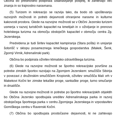
Občina bo prednostno podpirala ustanavljanje podjetij, ki zahtevajo več
znanja in so trajnostno naravnana.
(5) Turizem in rekreacijo se razvija tako, da bodo ob upoštevanju
razvojnih možnosti in potreb dejavnosti ohranjene naravne in kulturne
kakovosti prostora. Glede na razvojne možnosti se v Občini Jezersko turizem
usmerja v razvoj turističnih kapacitet na kmetijah in v oživljanje in prenovo
hotelskega turizma na območju obstoječih kapacitet v območju centra Zg.
Jezerskega.
Predvidena je tudi širitev kapacitet kampiranja (Stara pošta) in urejanje
šotorišč v sklopu posameznega kmečkega gospodarstva (Makek, Šenk,
Zgornji Virnik, Adrenalinski park).
Občina bo podpirala oživitev klimatsko-zdraviliškega turizma.
(6) Glede na razvojne možnosti se športno rekreacijske površine za
potrebe zimskih športov razvijajo na Zgornjem Jezerskem: smučišče Sibirija
v povezavi z družinskim smučiščem Kropivnik, oživitev smučišča Mali vrh v
Makekovi Kočni ter zimske tekaške proge, sankaške proge, turno smučanje
in drsališče.
Glede na razvojne možnosti in potrebe po športno rekreacijskih objektih
bo Občina Jezersko spodbujala ureditev Adrenalinskega parka in razvoj
obstoječega športnega parka v centru Zgornjega Jezerskega in vzpostavitev
Gorniškega centra v Ravenski Kočni.
(7) Občina bo spodbujala prostočasne dejavnosti, ki ne zahtevajo