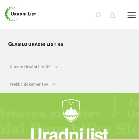
G
LASILO URADNI LIST RS
Glasilo Uradni list RS
Preklic dokumentov