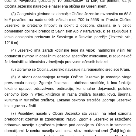
občine. Povprečna gostota je 10 prebivalcev na km², kar pomeni, da je
Občina Jezersko najredkeje naseljena občina na Gorenjskem.
(3) Geografsko gledano se območje Občine Jezersko razprostira na 68,8
km² površine, na nadmorskih višinah med 700 in 2558 m. Prostor Občine
Jezersko je pretežno hribovit in pokrit z gozdom. okrajina je v celoti
pomemben dolinski prehod iz Savinjskih Alp v Karavanke, ki se zaključuje z
lahko dostopnim prelazom iz Savskega v Dravsko porečje (Jezerski vrh,
1216 m).
(4) Jezersko ima zaradi kotlinske lege na visoki nadmorski višini ter
obdanosti z vrhovi in obsežnimi gozdovi specifično mikroklimo, ki so jo nekoč
že izkoristili za klimatska zdravljenja predvsem očesnih bolezni.
(5) Upravno se Občina Jezersko navezuje na regionalno središče Kranj.
(6) V okviru dosedanjega razvoja Občine Jezersko je osrednjo vlogo
prevzemalo naselje Zgornje Jezersko – občinsko središče, ki ima funkcijo
lokalne uprave, zdravstveno ordinacijo, komunalne dejavnosti, petletno
osnovno šolo in vrtec, knjižnico in razna društva (gasilci, lovci, športna,
kulturna in turistično društvo). Lokalno oskrbno središče Zgornje Jezersko
ima trgovino z živili.
(7) Poselitev: naselji v Občini Jezersko sta vezani na relief oziroma
prehodnost ozemlja in zgodovinski razvoj. Zgornje Jezersko je razloženo
hribovsko naselje z gručastim jedrom pod cerkvijo sv. Ožbolta in samotnimi
domačijami. Iz centra naselja vodi cesta skozi močvirnat svet (Žabji trg) do