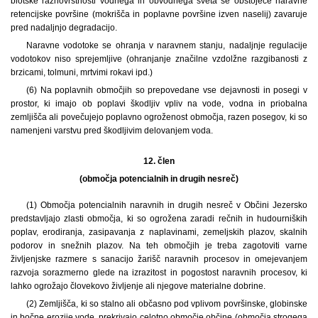
biotske raznovrstnosti vodnega in obvodnega sveta se obstoječe naravne
retencijske površine (mokrišča in poplavne površine izven naselij) zavaruje
pred nadaljnjo degradacijo.
Naravne vodotoke se ohranja v naravnem stanju, nadaljnje regulacije
vodotokov niso sprejemljive (ohranjanje značilne vzdolžne razgibanosti z
brzicami, tolmuni, mrtvimi rokavi ipd.)
(6) Na poplavnih območjih so prepovedane vse dejavnosti in posegi v
prostor, ki imajo ob poplavi škodljiv vpliv na vode, vodna in priobalna
zemljišča ali povečujejo poplavno ogroženost območja, razen posegov, ki so
namenjeni varstvu pred škodljivim delovanjem voda.
12. člen
(območja potencialnih in drugih nesreč)
(1) Območja potencialnih naravnih in drugih nesreč v Občini Jezersko
predstavljajo zlasti območja, ki so ogrožena zaradi rečnih in hudourniških
poplav, erodiranja, zasipavanja z naplavinami, zemeljskih plazov, skalnih
podorov in snežnih plazov. Na teh območjih je treba zagotoviti varne
življenjske razmere s sanacijo žarišč naravnih procesov in omejevanjem
razvoja sorazmerno glede na izrazitost in pogostost naravnih procesov, ki
lahko ogrožajo človekovo življenje ali njegove materialne dobrine.
(2) Zemljišča, ki so stalno ali občasno pod vplivom površinske, globinske
in bočne erozije vode, prekrivajo celotno območje občine (območja strogega