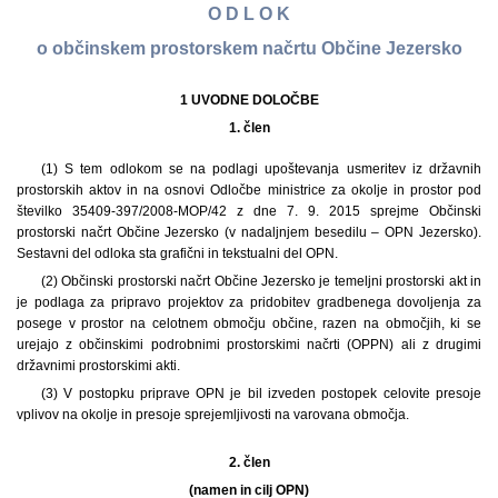
O D L O K
o občinskem prostorskem načrtu Občine Jezersko
1 UVODNE DOLOČBE
1. člen
(1) S tem odlokom se na podlagi upoštevanja usmeritev iz državnih
prostorskih aktov in na osnovi Odločbe ministrice za okolje in prostor pod
številko 35409-397/2008-MOP/42 z dne 7. 9. 2015 sprejme Občinski
prostorski načrt Občine Jezersko (v nadaljnjem besedilu – OPN Jezersko).
Sestavni del odloka sta grafični in tekstualni del OPN.
(2) Občinski prostorski načrt Občine Jezersko je temeljni prostorski akt in
je podlaga za pripravo projektov za pridobitev gradbenega dovoljenja za
posege v prostor na celotnem območju občine, razen na območjih, ki se
urejajo z občinskimi podrobnimi prostorskimi načrti (OPPN) ali z drugimi
državnimi prostorskimi akti.
(3) V postopku priprave OPN je bil izveden postopek celovite presoje
vplivov na okolje in presoje sprejemljivosti na varovana območja.
2. člen
(namen in cilj OPN)