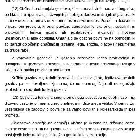
naravnih procesov kot bistvenih sestavin kakovostnega naravnega okolja.
(12) Občina bo ohranjala gozdove, ki so naravni vir in naravno bogastvo,
ob hkratnem upoštevanju razvojnih potreb gozdarstva in drugih dejavnosti, ki
imajo v gozdu oziroma v gozdnem prostoru svoj interes. Posegi in dejavnosti
v gozdnem prostoru, ki onemogočajo zagotavljanje ekoloških, socialnih in
proizvodnih funkcij gozda ali poslabšujejo možnosti njihovega
uresničevanja, niso dopustni. Ohranjajo se gozdne površine na območjih, ki
so zaradi določenih značilnosti (strmina, lega, erozija, plazovi) neprimerna
za druge rabe.
V varovalnih gozdovih in gozdnih rezervatih lesna proizvodnja ni
dovoljena. V gozdovih s posebnim namenom se lesno proizvodnjo izvaja v
skladu z njihovim posebnim namenom.
Krčitve gozdov v gozdnih rezervatih niso dovoljene, krčitve varovalnih
gozdov pa so dovoljene izjemoma, če ne onemogočajo ali ne ogrožajo
ekoloških in socialnih funkcij gozdov.
(13) Obstoječa temeljna smer prometnega povezovanja obeh naselij na
državno cesto je primerna z regionalnega in državnega vidika. V centru Zg.
Jezerskega se zagotovijo površine za varno odvijanje kolesarskega in peš
prometa.
Kolesarsko omrežje na območju občine je vezano na državno cesto,
lokalne ceste in poti in na gozdne ceste. Občina bo spodbujala povezovanje
obstoječih kolesarskih poti s krožno gorsko kolesarsko potjo.