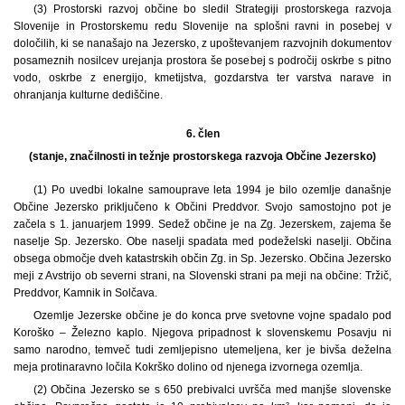
(3) Prostorski razvoj občine bo sledil Strategiji prostorskega razvoja
Slovenije in Prostorskemu redu Slovenije na splošni ravni in posebej v
določilih, ki se nanašajo na Jezersko, z upoštevanjem razvojnih dokumentov
posameznih nosilcev urejanja prostora še posebej s področij oskrbe s pitno
vodo, oskrbe z energijo, kmetijstva, gozdarstva ter varstva narave in
ohranjanja kulturne dediščine.
6. člen
(stanje, značilnosti in težnje prostorskega razvoja Občine Jezersko)
(1) Po uvedbi lokalne samouprave leta 1994 je bilo ozemlje današnje
Občine Jezersko priključeno k Občini Preddvor. Svojo samostojno pot je
začela s 1. januarjem 1999. Sedež občine je na Zg. Jezerskem, zajema še
naselje Sp. Jezersko. Obe naselji spadata med podeželski naselji. Občina
obsega območje dveh katastrskih občin Zg. in Sp. Jezersko. Občina Jezersko
meji z Avstrijo ob severni strani, na Slovenski strani pa meji na občine: Tržič,
Preddvor, Kamnik in Solčava.
Ozemlje Jezerske občine je do konca prve svetovne vojne spadalo pod
Koroško – Železno kaplo. Njegova pripadnost k slovenskemu Posavju ni
samo narodno, temveč tudi zemljepisno utemeljena, ker je bivša deželna
meja protinaravno ločila Kokrško dolino od njenega izvornega ozemlja.
(2) Občina Jezersko se s 650 prebivalci uvršča med manjše slovenske