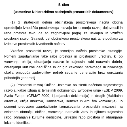
5. člen
(usmeritve iz hierarhično nadrejenih prostorskih dokumentov)
(1) S strateškim delom občinskega prostorskega načrta občina
opredeljuje izhodišča prostorskega razvoja ter usmerja razvoj dejavnosti in
rabe prostora tako, da so zagotovljeni pogoji za usklajen in vzdržen
prostorski razvoj. Strateški del občinskega prostorskega načrta je podlaga za
izdelavo prostorskih izvedbenih načrtov.
Vzdržen prostorski razvoj je temeljno načelo prostorske strategije.
Pomeni zagotavljanje take rabe prostora in prostorskih ureditev, ki ob
varovanju okolja, ohranjanju narave in trajnostni rabi naravnih dobrin,
ohranjanju kulturne dediščine in drugih kakovosti naravnega in bivalnega
okolja omogoča zadovoljitev potreb sedanje generacije brez ogrožanja
prihodnjih generacij.
(2) Prostorski razvoj Občine Jezersko bo sledil načelom trajnostnega
razvoja, kakor izhaja iz temeljnih dokumentov Evropske unije (ESDP 2009,
Sveta Evrope (CEMAT 2000, Ljubljanska deklaracija) in drugih (Habitatna
direktiva, Ptičja direktiva, Ramsarska, Bernska in Arhuška konvencija). To
pomeni predvsem zagotavljanje izenačevanja prostorskih možnosti na
celotnem območju občine, varovanje naravnih virov in njihovo trajnostno
rabo, ohranjanje kulturne dediščine, ustrezno rabo prostora in ohranjanje
lokalne identitete.