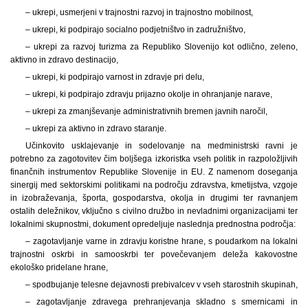
– ukrepi, usmerjeni v trajnostni razvoj in trajnostno mobilnost,
– ukrepi, ki podpirajo socialno podjetništvo in zadružništvo,
– ukrepi za razvoj turizma za Republiko Slovenijo kot odlično, zeleno,
aktivno in zdravo destinacijo,
– ukrepi, ki podpirajo varnost in zdravje pri delu,
– ukrepi, ki podpirajo zdravju prijazno okolje in ohranjanje narave,
– ukrepi za zmanjševanje administrativnih bremen javnih naročil,
– ukrepi za aktivno in zdravo staranje.
Učinkovito usklajevanje in sodelovanje na medministrski ravni je
potrebno za zagotovitev čim boljšega izkoristka vseh politik in razpoložljivih
finančnih instrumentov Republike Slovenije in EU. Z namenom doseganja
sinergij med sektorskimi politikami na področju zdravstva, kmetijstva, vzgoje
in izobraževanja, športa, gospodarstva, okolja in drugimi ter ravnanjem
ostalih deležnikov, vključno s civilno družbo in nevladnimi organizacijami ter
lokalnimi skupnostmi, dokument opredeljuje naslednja prednostna področja:
– zagotavljanje varne in zdravju koristne hrane, s poudarkom na lokalni
trajnostni oskrbi in samooskrbi ter povečevanjem deleža kakovostne
ekološko pridelane hrane,
– spodbujanje telesne dejavnosti prebivalcev v vseh starostnih skupinah,
– zagotavljanje zdravega prehranjevanja skladno s smernicami in