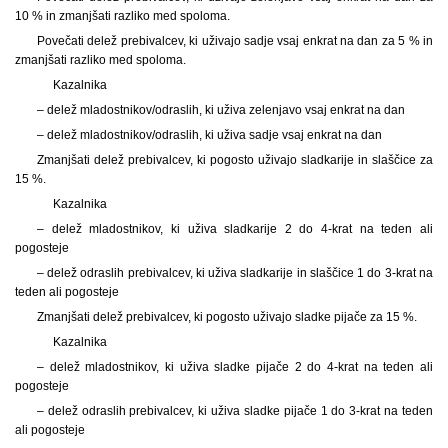
10 % in zmanjšati razliko med spoloma.
Povečati delež prebivalcev, ki uživajo sadje vsaj enkrat na dan za 5 % in
zmanjšati razliko med spoloma.
Kazalnika
– delež mladostnikov
/odraslih, ki uživa zelenjavo vsaj enkrat na dan
– delež mladostnikov
/odraslih, ki uživa sadje vsaj enkrat na dan
Zmanjšati delež prebivalcev, ki pogosto uživajo sladkarije in slaščice za
15 %.
Kazalnika
– delež mladostnikov, ki uživa sladkarije 2 do 4
-krat na teden ali
pogosteje
– delež odraslih prebivalcev, ki uživa sladkarije in slaščice 1 do 3
-krat na
teden ali pogosteje
Zmanjšati delež prebivalcev, ki pogosto uživajo sladke pijače za 15 %.
Kazalnika
– delež mladostnikov, ki uživa sladke pijače 2 do 4
-krat na teden ali
pogosteje
– delež odraslih prebivalcev, ki uživa sladke pijače 1 do 3
-krat na teden
ali pogosteje