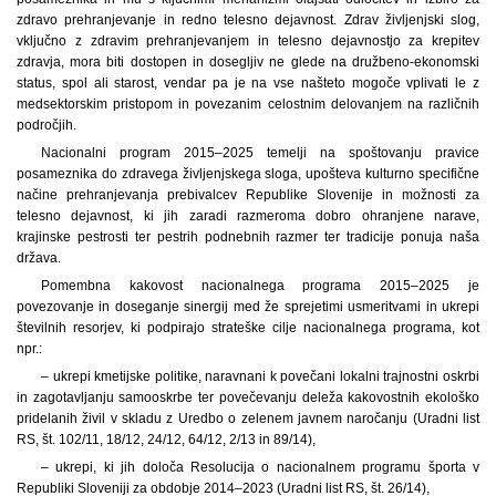
zdravo prehranjevanje in redno telesno dejavnost. Zdrav življenjski slog,
vključno z zdravim prehranjevanjem in telesno dejavnostjo za krepitev
zdravja, mora biti dostopen in dosegljiv ne glede na družbeno-ekonomski
status, spol ali starost, vendar pa je na vse našteto mogoče vplivati le z
medsektorskim pristopom in povezanim celostnim delovanjem na različnih
področjih.
Nacionalni program 2015–2025 temelji na spoštovanju pravice
posameznika do zdravega življenjskega sloga, upošteva kulturno specifične
načine prehranjevanja prebivalcev Republike Slovenije in možnosti za
telesno dejavnost, ki jih zaradi razmeroma dobro ohranjene narave,
krajinske pestrosti ter pestrih podnebnih razmer ter tradicije ponuja naša
država.
Pomembna kakovost nacionalnega programa 2015–2025 je
povezovanje in doseganje sinergij med že sprejetimi usmeritvami in ukrepi
številnih resorjev, ki podpirajo strateške cilje nacionalnega programa, kot
npr.:
– ukrepi kmetijske politike, naravnani k povečani lokalni trajnostni oskrbi
in zagotavljanju samooskrbe ter povečevanju deleža kakovostnih ekološko
pridelanih živil v skladu z Uredbo o zelenem javnem naročanju (Uradni list
RS, št. 102/11, 18/12, 24/12, 64/12, 2/13 in 89/14),
– ukrepi, ki jih določa Resolucija o nacionalnem programu športa v
Republiki Sloveniji za obdobje 2014–2023 (Uradni list RS, št. 26/14),