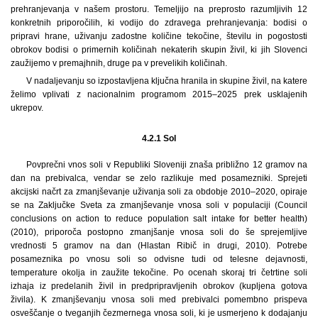
prehranjevanja v našem prostoru. Temeljijo na preprosto razumljivih 12
konkretnih priporočilih, ki vodijo do zdravega prehranjevanja: bodisi o
pripravi hrane, uživanju zadostne količine tekočine, številu in pogostosti
obrokov bodisi o primernih količinah nekaterih skupin živil, ki jih Slovenci
zaužijemo v premajhnih, druge pa v prevelikih količinah.
V nadaljevanju so izpostavljena ključna hranila in skupine živil, na katere
želimo vplivati z nacionalnim programom 2015–2025 prek usklajenih
ukrepov.
4.2.1 Sol
Povprečni vnos soli v Republiki Sloveniji znaša približno 12 gramov na
dan na prebivalca, vendar se zelo razlikuje med posamezniki. Sprejeti
akcijski načrt za zmanjševanje uživanja soli za obdobje 2010–2020, opiraje
se na Zaključke Sveta za zmanjševanje vnosa soli v populaciji (Council
conclusions on action to reduce population salt intake for better health)
(2010), priporoča postopno zmanjšanje vnosa soli do še sprejemljive
vrednosti 5 gramov na dan (Hlastan Ribič in drugi, 2010). Potrebe
posameznika po vnosu soli so odvisne tudi od telesne dejavnosti,
temperature okolja in zaužite tekočine. Po ocenah skoraj tri četrtine soli
izhaja iz predelanih živil in predpripravljenih obrokov (kupljena gotova
živila). K zmanjševanju vnosa soli med prebivalci pomembno prispeva
osveščanje o tveganjih čezmernega vnosa soli, ki je usmerjeno k dodajanju