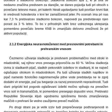
bolnikov s sladkorno boleznijo. Sladkorna bolezen tipa 2, ki je bila še
nedavno značilna predvsem za starejše, se danes pojavlja tudi pri otrocih s
povečano telesno maso, pri katerih hkrati ugotavljamo tudi povišan krvni tlak
in vrednosti holesterola v krvi ter zamaščenost jeter. Po ocenah ima pri nas
kar 7,3 % prebivalcev sladkorno bolezen, napovedi pa predvidevajo njen
porast za 3 % letno. To bo v prihodnjih letih brez ustreznega ukrepanja
pomembno povečalo breme KNB in zmanjšalo delovno zmožnost že pri
aktivni populaciji.
2.1.2 Energijska neuravnoteženost med presnovnimi potrebami in
prehranskim vnosom
Čezmerno uživanje sladkorja je predvsem problematično med otroki in
mladostniki, saj njihov vnos presega priporočila za 60 %. Večina sladkorja
izvira iz sladkanih pijač, sladkih pekovskih izdelkov in sladkarij, ki se največ
oglašujejo otrokom in mladostnikom. Pa tudi uživanje sladkih napitkov in
pijač namesto fiziološko najprimernejše pitne vode predstavlja ne le zgolj
dodatni vir energije, pač pa tveganje za razvoj presnovnih nepravilnosti. Tudi
slani prigrizki kot pogosto oglaševani izdelki močno vplivajo na presežen
vnos soli in transmaščob, ki pomembno presegajo dopustni vnos. Prebivalci
Republike Slovenije kljub ugodnemu splošnemu trendu zmanjševanja
maščob v prehrani še vedno zaužijemo preveč maščob.
Po drugi strani pa je velik izziv tudi preprečevanje podhranjenosti in
doseganje prehranskih priporočil za kronične bolnike ter starejše odrasle,