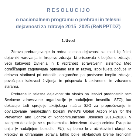
R E S O L U C I J O
o nacionalnem programu o prehrani in telesni
dejavnosti za zdravje 2015–2025 (ReNPPTDZ)
1.
Uvod
Zdravo prehranjevanje in redna telesna dejavnost sta med ključnimi
dejavniki varovanja in krepitve zdravja, ki prispevata k boljšemu zdravju,
večji kakovosti življenja in k vzdržnosti zdravstvenih sistemov. Med
odraščanjem zagotavljata optimalno rast in razvoj, izboljšujeta počutje in
delovno storilnost pri odraslih, dolgoročno pa predvsem krepita zdravje,
povečujeta kakovost življenja in prispevata k aktivnemu in zdravemu
staranju.
Prehrana in telesna dejavnost sta visoko na lestvici prednostnih tem
Svetovne zdravstvene organizacije (v nadaljnjem besedilu: SZO), kar
dokazuje tudi sprejetje akcijskega načrta SZO za preprečevanje in
obvladovanje nenalezljivih bolezni (WHO’s Global Action Plan for the
Prevention and Control of Noncommunicable Diseases 2013–2020). V
zadnjem desetletju se s problematiko intenzivno ukvarja celotna Evropska
unija (v nadaljnjem besedilu: EU), saj bomo le z učinkovitimi ukrepi za
krepitev in ohranjanje zdravja lahko bolje obvladovali breme kroničnih