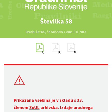
Številka 58
Uradni list RS, št. 58/2015 z dne 3. 8. 2015
Prikazana vsebina je v skladu s 33.
členom
ZoUL
arhivska. Izdaje uradnega