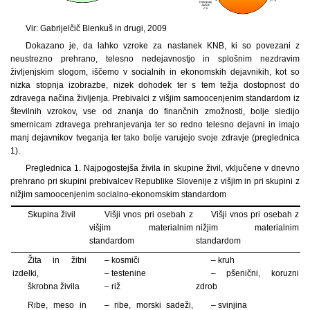
Vir: Gabrijelčič Blenkuš in drugi, 2009
Dokazano je, da lahko vzroke za nastanek KNB, ki so povezani z
neustrezno prehrano, telesno nedejavnostjo in splošnim nezdravim
življenjskim slogom, iščemo v socialnih in ekonomskih dejavnikih, kot so
nizka stopnja izobrazbe, nizek dohodek ter s tem težja dostopnost do
zdravega načina življenja. Prebivalci z višjim samoocenjenim standardom iz
številnih vzrokov, vse od znanja do finančnih zmožnosti, bolje sledijo
smernicam zdravega prehranjevanja ter so redno telesno dejavni in imajo
manj dejavnikov tveganja ter tako bolje varujejo svoje zdravje (preglednica
1).
Preglednica 1. Najpogostejša živila in skupine živil, vključene v dnevno
prehrano pri skupini prebivalcev Republike Slovenije z višjim in pri skupini z
nižjim samoocenjenim socialno-ekonomskim standardom
Skupina živil
Višji vnos pri osebah z
Višji vnos pri osebah z
višjim materialnim
nižjim materialnim
standardom
standardom
Žita in žitni
– kosmiči
– kruh
izdelki,
– testenine
– pšenični, koruzni
škrobna živila
– riž
zdrob
Ribe, meso in
– ribe, morski sadeži,
– svinjina