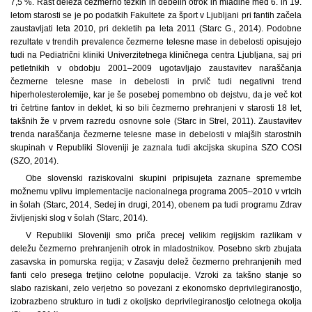
7,5 %. Rast deleža čezmerno težkih in debelih otrok in mladine med 6. in 19.
letom starosti se je po podatkih Fakultete za šport v Ljubljani pri fantih začela
zaustavljati leta 2010, pri dekletih pa leta 2011 (Starc G., 2014). Podobne
rezultate v trendih prevalence čezmerne telesne mase in debelosti opisujejo
tudi na Pediatrični kliniki Univerzitetnega kliničnega centra Ljubljana, saj pri
petletnikih v obdobju 2001–2009 ugotavljajo zaustavitev naraščanja
čezmerne telesne mase in debelosti in prvič tudi negativni trend
hiperholesterolemije, kar je še posebej pomembno ob dejstvu, da je več kot
tri četrtine fantov in deklet, ki so bili čezmerno prehranjeni v starosti 18 let,
takšnih že v prvem razredu osnovne sole (Starc in Strel, 2011). Zaustavitev
trenda naraščanja čezmerne telesne mase in debelosti v mlajših starostnih
skupinah v Republiki Sloveniji je zaznala tudi akcijska skupina SZO COSI
(SZO, 2014).
Obe slovenski raziskovalni skupini pripisujeta zaznane spremembe
možnemu vplivu implementacije nacionalnega programa 2005–2010 v vrtcih
in šolah (Starc, 2014, Sedej in drugi, 2014), obenem pa tudi programu Zdrav
življenjski slog v šolah (Starc, 2014).
V Republiki Sloveniji smo priča precej velikim regijskim razlikam v
deležu čezmerno prehranjenih otrok in mladostnikov. Posebno skrb zbujata
zasavska in pomurska regija; v Zasavju delež čezmerno prehranjenih med
fanti celo presega tretjino celotne populacije. Vzroki za takšno stanje so
slabo raziskani, zelo verjetno so povezani z ekonomsko deprivilegiranostjo,
izobrazbeno strukturo in tudi z okoljsko deprivilegiranostjo celotnega okolja