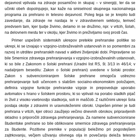
dejavnost vplivata na zdravje posamično in skupaj – v sinergiji, ter da se
učinki obeh dopolnjujejo, kar kaže na smiselnost skupnega nacionalnega
programa za prehrano in telesno dejavnost. Poleg tega se je krepilo tudi
zavedanje, da zdravje ne nastaja le v zdravstvenem sektorju, temveč
predvsem tam, kjer ljudje živimo, delamo in se družimo, npr. v vrtcih, šolah,
na delovnem mestu ter v okolju, kjer živimo in preživljamo svoj prosti čas.
Primer uspešnih sistemskih ukrepov pretekle prehranske politike so
ukrepi, ki se izvajajo v vzgojno-izobraževalnih ustanovah in so pomembni za
razvoj in utrditev prehranskih navad v aktivni življenjski dobi. Pripravljene so
bile Smernice zdravega prehranjevanja v vzgojno-izobraževalnih ustanovah,
ki so bile z Zakonom o šolski prehrani (Uradni list RS, št. 3/13 in 46/14; v
nadaljnjem besedilu: Zakon o šolski prehrani) uvedene v šolski prostor.
Zakon s subvencioniranjem šolske prehrane omogoča ustrezno
prehranjevanje tudi učencem s slabšim socialno-ekonomskim položajem,
definira vzgojne funkcije prehranske vzgoje in prepoveduje uporabo
avtomatov s hrano v šolskem prostoru, ki so vplivali na porabo sladkih pijač
in živil z visoko vsebnostjo sladkorja, soli in maščob. Z različnimi ukrepi šola
postaja okolje z zdravimi in uravnoteženimi obroki. Uspešen primer je tudi
prehrana v vrtcih, kjer otroci zaužijejo večino dnevnih obrokov, pripravljenih
skladno s priporočili zdravega prehranjevanja. Za namene subvencionirane
študentske prehrane so bile oblikovane smernice zdravega prehranjevanja
za študente. Pozitivne premike v populaciji beležimo pri pogostejšem
zajtrkovanju, večjem uživanju olivnega olja in povečanju deleža telesno