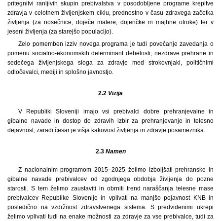
pritegnitvi ranljivih skupin prebivalstva v posodobljene programe krepitve
zdravja v celotnem življenjskem ciklu, prednostno v času zdravega začetka
življenja (za nosečnice, doječe matere, dojenčke in majhne otroke) ter v
jeseni življenja (za starejšo populacijo).
Zelo pomemben izziv novega programa je tudi povečanje zavedanja o
pomenu socialno-ekonomskih determinant debelosti, nezdrave prehrane in
sedečega življenjskega sloga za zdravje med strokovnjaki, političnimi
odločevalci, mediji in splošno javnostjo.
2.2
Vizija
V Republiki Sloveniji imajo vsi prebivalci dobre prehranjevalne in
gibalne navade in dostop do zdravih izbir za prehranjevanje in telesno
dejavnost, zaradi česar je višja kakovost življenja in zdravje posameznika.
2.3
Namen
Z nacionalnim programom 2015–2025 želimo izboljšati prehranske in
gibalne navade prebivalcev od zgodnjega obdobja življenja do pozne
starosti. S tem želimo zaustaviti in obrniti trend naraščanja telesne mase
prebivalcev Republike Slovenije in vplivati na manjšo pojavnost KNB in
posledično na vzdržnost zdravstvenega sistema. S predvidenimi ukrepi
želimo vplivati tudi na enake možnosti za zdravje za vse prebivalce, tudi za