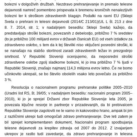
bolezni v dolgoživih družbah. Nezdravo prehranjevanje in premalo telesne
dejavnosti namreč pomembno prispevata k bremenu kroničnih nenalezljivih
bolezni ter k stroškom zdravstvenih blagajn. Podatki na ravni EU (Sklepi
Sveta o prehrani in telesni dejavnosti (2014/C 213/01)(UL L št. 213 z dne
8. 7. 2014, str. 1; v nadaljnjem besedilu: Sklepi Sveta) kažejo, da
predstavljajo stroški bolezni, povezanih z debelostjo, približno 7 % sredstev
(to je približno 100 milijard evrov v državah članicah EU) od vseh izdatkov za
zdravstveno oskrbo, s tem da k tej številki niso vključeni posredni stroški, ki
se nanašajo na slabšo storilnost zaradi zdravstvenih težav in prezgodnjo
smrtnost. V Republiki Sloveniji ocenjujemo, da neposredni stroški
zdravstvene oskrbe zgolj sladkorne bolezni, ki jo ima približno 7 % ljudi v
Republiki Sloveniji, znašajo najmanj 114,3 milijona evrov letno. Če ne bomo
učinkovito ukrepali, se bo število obolelih vsako leto povečalo za približno
3 %.
Resolucija o nacionalnem programu prehranske politike 2005–2010
(Uradni list RS, št. 39/05; v nadaljnjem besedilu: nacionalni program 2005–
2010), ki jo je sprejel Državni zbor Republike Slovenije leta 2005, je
povezala ključne resorje in partnerje v prizadevanjih, da bi prebivalcem
Republike Slovenije zagotovili ne le varno in kakovostno hrano, ampak bi jim
z različnimi ukrepi tudi omogočali zdravo prehranjevanje. Dve leti zatem je
bil sprejet komplementaren dokument, Nacionalni program spodbujanja
telesne dejavnosti za krepitev zdravja od 2007 do 2012. Z izvajanjem
ukrepov je rastlo tudi zavedanje, da zdravo prehranjevanje in telesna