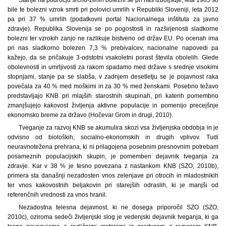
bile te bolezni vzrok smrti pri polovici umrlih v Republiki Sloveniji, leta 2012
pa pri 37 % umrlih (podatkovni portal Nacionalnega inštituta za javno
zdravje). Republika Slovenija se po pogostosti in razširjenosti sladkorne
bolezni ter vzrokih zanjo ne razlikuje bistveno od držav EU. Po ocenah ima
pri nas sladkorno bolezen 7,3 % prebivalcev, nacionalne napovedi pa
kažejo, da se pričakuje 3-odstotni vsakoletni porast števila obolelih. Glede
obolevnosti in umrljivosti za rakom spadamo med države s srednje visokimi
stopnjami, stanje pa se slabša, v zadnjem desetletju se je pojavnost raka
povečala za 40 % med moškimi in za 30 % med ženskami. Posebno težavo
predstavljajo KNB pri mlajših starostnih skupinah, pri katerih pomembno
zmanjšujejo kakovost življenja aktivne populacije in pomenijo precejšnje
ekonomsko breme za državo (Hočevar Grom in drugi, 2010).
Tveganje za razvoj KNB se akumulira skozi vsa življenjska obdobja in je
odvisno od bioloških, socialno-ekonomskih in drugih vplivov. Tudi
neuravnotežena prehrana, ki ni prilagojena posebnim presnovnim potrebam
posameznih populacijskih skupin, je pomemben dejavnik tveganja za
zdravje. Kar v 38 % je tesno povezana z nastankom KNB (SZO, 2010b),
primera sta današnji nezadosten vnos zelenjave pri otrocih in mladostnikih
ter vnos kakovostnih beljakovin pri starejših odraslih, ki je manjši od
referenčnih vrednosti za vnos hranil.
Nezadostna telesna dejavnost, ki ne dosega priporočil SZO (SZO,
2010c), oziroma sedeči življenjski slog je vedenjski dejavnik tveganja, ki ga