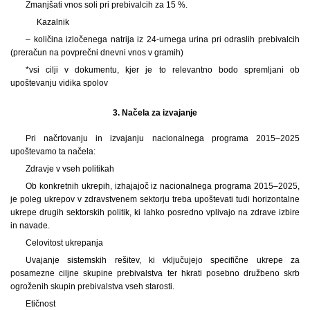
Zmanjšati vnos soli pri prebivalcih za 15 %.
Kazalnik
– količina izločenega natrija iz 24
-urnega urina pri odraslih prebivalcih
(preračun na povprečni dnevni vnos v gramih)
*vsi cilji v dokumentu, kjer je to relevantno bodo spremljani ob
upoštevanju vidika spolov
3.
Načela za izvajanje
Pri načrtovanju in izvajanju nacionalnega programa 2015–2025
upoštevamo ta načela:
Zdravje v vseh politikah
Ob konkretnih ukrepih, izhajajoč iz nacionalnega programa 2015–2025,
je poleg ukrepov v zdravstvenem sektorju treba upoštevati tudi horizontalne
ukrepe drugih sektorskih politik, ki lahko posredno vplivajo na zdrave izbire
in navade.
Celovitost ukrepanja
Uvajanje sistemskih rešitev, ki vključujejo specifične ukrepe za
posamezne ciljne skupine prebivalstva ter hkrati posebno družbeno skrb
ogroženih skupin prebivalstva vseh starosti.
Etičnost