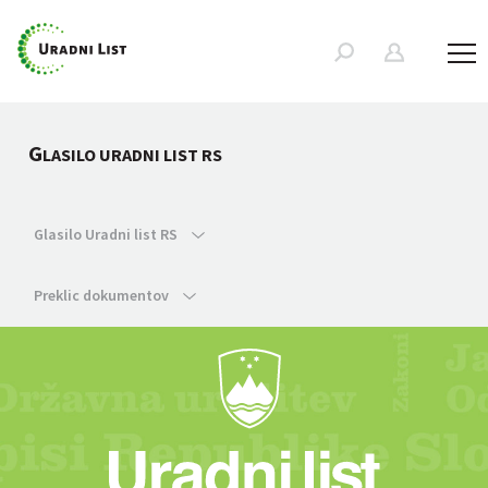
G
LASILO URADNI LIST RS
Glasilo Uradni list RS
Preklic dokumentov