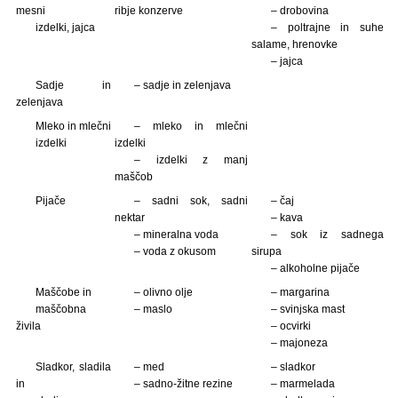
mesni
ribje konzerve
– drobovina
izdelki, jajca
– poltrajne in suhe
salame, hrenovke
– jajca
Sadje in
– sadje in zelenjava
zelenjava
Mleko in mlečni
– mleko in mlečni
izdelki
izdelki
– izdelki z manj
maščob
Pijače
– sadni sok, sadni
– čaj
nektar
– kava
– mineralna voda
– sok iz sadnega
– voda z okusom
sirupa
– alkoholne pijače
Maščobe in
– olivno olje
– margarina
maščobna
– maslo
– svinjska mast
živila
– ocvirki
– majoneza
Sladkor, sladila
– med
– sladkor
in
– sadno-žitne rezine
– marmelada