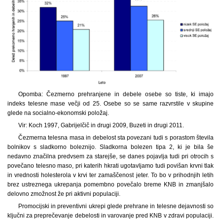
Opomba: Čezmerno prehranjene in debele osebe so tiste, ki imajo
indeks telesne mase večji od 25. Osebe so se same razvrstile v skupine
glede na socialno-ekonomski položaj.
Vir: Koch 1997, Gabrijelčič in drugi 2009, Buzeti in drugi 2011.
Čezmerna telesna masa in debelost sta povezani tudi s porastom števila
bolnikov s sladkorno boleznijo. Sladkorna bolezen tipa 2, ki je bila še
nedavno značilna predvsem za starejše, se danes pojavlja tudi pri otrocih s
povečano telesno maso, pri katerih hkrati ugotavljamo tudi povišan krvni tlak
in vrednosti holesterola v krvi ter zamaščenost jeter. To bo v prihodnjih letih
brez ustreznega ukrepanja pomembno povečalo breme KNB in zmanjšalo
delovno zmožnost že pri aktivni populaciji.
Promocijski in preventivni ukrepi glede prehrane in telesne dejavnosti so
ključni za preprečevanje debelosti in varovanje pred KNB v zdravi populaciji.