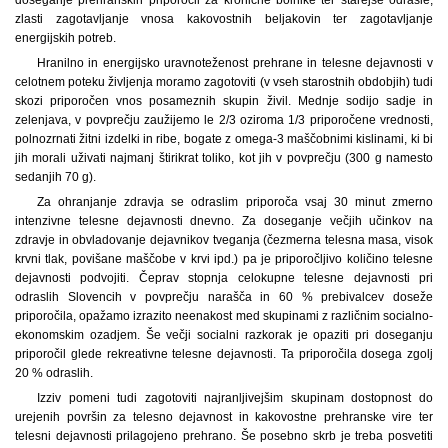
zlasti zagotavljanje vnosa kakovostnih beljakovin ter zagotavljanje
energijskih potreb.
Hranilno in energijsko uravnoteženost prehrane in telesne dejavnosti v
celotnem poteku življenja moramo zagotoviti (v vseh starostnih obdobjih) tudi
skozi priporočen vnos posameznih skupin živil. Mednje sodijo sadje in
zelenjava, v povprečju zaužijemo le 2/3 oziroma 1/3 priporočene vrednosti,
polnozrnati žitni izdelki in ribe, bogate z omega-3 maščobnimi kislinami, ki bi
jih morali uživati najmanj štirikrat toliko, kot jih v povprečju (300 g namesto
sedanjih 70 g).
Za ohranjanje zdravja se odraslim priporoča vsaj 30 minut zmerno
intenzivne telesne dejavnosti dnevno. Za doseganje večjih učinkov na
zdravje in obvladovanje dejavnikov tveganja (čezmerna telesna masa, visok
krvni tlak, povišane maščobe v krvi ipd.) pa je priporočljivo količino telesne
dejavnosti podvojiti. Čeprav stopnja celokupne telesne dejavnosti pri
odraslih Slovencih v povprečju narašča in 60 % prebivalcev doseže
priporočila, opažamo izrazito neenakost med skupinami z različnim socialno-
ekonomskim ozadjem. Še večji socialni razkorak je opaziti pri doseganju
priporočil glede rekreativne telesne dejavnosti. Ta priporočila dosega zgolj
20 % odraslih.
Izziv pomeni tudi zagotoviti najranljivejšim skupinam dostopnost do
urejenih površin za telesno dejavnost in kakovostne prehranske vire ter
telesni dejavnosti prilagojeno prehrano. Še posebno skrb je treba posvetiti