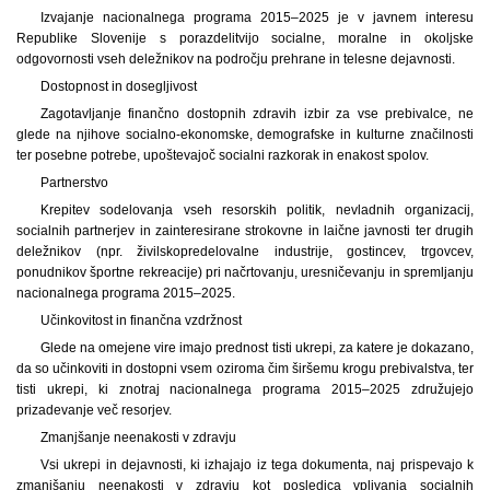
Izvajanje nacionalnega programa 2015–2025 je v javnem interesu
Republike Slovenije s porazdelitvijo socialne, moralne in okoljske
odgovornosti vseh deležnikov na področju prehrane in telesne dejavnosti.
Dostopnost in dosegljivost
Zagotavljanje finančno dostopnih zdravih izbir za vse prebivalce, ne
glede na njihove socialno-ekonomske, demografske in kulturne značilnosti
ter posebne potrebe, upoštevajoč socialni razkorak in enakost spolov.
Partnerstvo
Krepitev sodelovanja vseh resorskih politik, nevladnih organizacij,
socialnih partnerjev in zainteresirane strokovne in laične javnosti ter drugih
deležnikov (npr. živilskopredelovalne industrije, gostincev, trgovcev,
ponudnikov športne rekreacije) pri načrtovanju, uresničevanju in spremljanju
nacionalnega programa 2015–2025.
Učinkovitost in finančna vzdržnost
Glede na omejene vire imajo prednost tisti ukrepi, za katere je dokazano,
da so učinkoviti in dostopni vsem oziroma čim širšemu krogu prebivalstva, ter
tisti ukrepi, ki znotraj nacionalnega programa 2015–2025 združujejo
prizadevanje več resorjev.
Zmanjšanje neenakosti v zdravju
Vsi ukrepi in dejavnosti, ki izhajajo iz tega dokumenta, naj prispevajo k
zmanjšanju neenakosti v zdravju kot posledica vplivanja socialnih