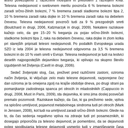
tesno povezujemo z različnimi motnjami in predvsem z razvojem KNB.
Telesna nedejavnost v svetovnem merilu povzroča 6 % bremena bolezni
zaradi srčno-žilnih bolezni, 7 % bremena zaradi sladkorne bolezni tipa 2,
10 % bremena zaradi raka dojke in 10 % bremena zaradi raka na debelem
črevesu. Telesna nedejavnost povzroči tudi za 9 % prezgodnjih smrti
(Boutchard in drugi, 2006, Katzmarzyk in drugi, 2009). Nekatere raziskave
kažejo celo, da gre 15–20 % tveganja za pojav srčno-žilnih bolezni,
sladkorne bolezni tipa 2, raka na debelem črevesu, raka dojke in zlom kolka
pri starejših pripisati telesni nedejavnosti. Po podatkih Evropskega urada
SZO iz leta 2004 je telesna nedejavnost odgovorna za 3,5 % bremena
bolezni in do 10 % vseh smrti v Evropi. Telesna nedejavnost je tudi na lestvici
desetih najpogostejših dejavnikov tveganja, ki vplivajo na skupno število
izgubljenih let življenja (Cavill in drugi, 2006).
Sedeč življenjski slog, čas, preživet pred različnimi zasloni, oziroma
način življenja, ki vključuje zelo malo telesne dejavnosti, razporejene čez
dan oziroma je ta omejena zgolj na krajše obdobje dneva, po drugi strani pa
pomanjkanje zadostnega spanca pri otrocih in mladostnikih (Cappuccio in
drugi, 2008, Must in Paris, 2009), sta dejavnika, ki smo jima doslej posvečali
premalo pozornosti. Raziskave kažejo, da čas, ki ga preživimo sede, vpliva
na splošno umrljivost, pojavnost metabolnega sindroma tudi pri otrocih (Mark
in Jenssen, 2008), kot tudi na umrljivost zaradi srčno-žilnih bolezni. Glede na
to, da čas sedenja negativno vpliva na zdravje tudi pri posameznikih, ki
dosegajo priporočila za telesno dejavnost, je pomembno, da se dejavnosti
poleg spodbujanja telesne dejavnosti usmerijo tudi v zmanjševanje časa