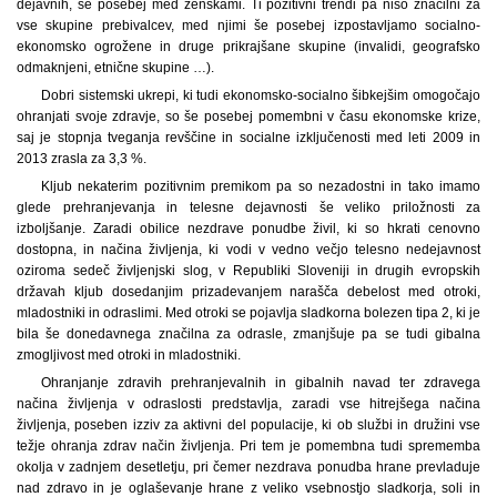
dejavnih, še posebej med ženskami. Ti pozitivni trendi pa niso značilni za
vse skupine prebivalcev, med njimi še posebej izpostavljamo socialno-
ekonomsko ogrožene in druge prikrajšane skupine (invalidi, geografsko
odmaknjeni, etnične skupine …).
Dobri sistemski ukrepi, ki tudi ekonomsko-socialno šibkejšim omogočajo
ohranjati svoje zdravje, so še posebej pomembni v času ekonomske krize,
saj je stopnja tveganja revščine in socialne izključenosti med leti 2009 in
2013 zrasla za 3,3 %.
Kljub nekaterim pozitivnim premikom pa so nezadostni in tako imamo
glede prehranjevanja in telesne dejavnosti še veliko priložnosti za
izboljšanje. Zaradi obilice nezdrave ponudbe živil, ki so hkrati cenovno
dostopna, in načina življenja, ki vodi v vedno večjo telesno nedejavnost
oziroma sedeč življenjski slog, v Republiki Sloveniji in drugih evropskih
državah kljub dosedanjim prizadevanjem narašča debelost med otroki,
mladostniki in odraslimi. Med otroki se pojavlja sladkorna bolezen tipa 2, ki je
bila še donedavnega značilna za odrasle, zmanjšuje pa se tudi gibalna
zmogljivost med otroki in mladostniki.
Ohranjanje zdravih prehranjevalnih in gibalnih navad ter zdravega
načina življenja v odraslosti predstavlja, zaradi vse hitrejšega načina
življenja, poseben izziv za aktivni del populacije, ki ob službi in družini vse
težje ohranja zdrav način življenja. Pri tem je pomembna tudi sprememba
okolja v zadnjem desetletju, pri čemer nezdrava ponudba hrane prevladuje
nad zdravo in je oglaševanje hrane z veliko vsebnostjo sladkorja, soli in