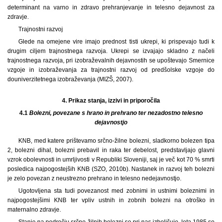
determinant na varno in zdravo prehranjevanje in telesno dejavnost za
zdravje.
Trajnostni razvoj
Glede na omejene vire imajo prednost tisti ukrepi, ki prispevajo tudi k
drugim ciljem trajnostnega razvoja. Ukrepi se izvajajo skladno z načeli
trajnostnega razvoja, pri izobraževalnih dejavnostih se upoštevajo Smernice
vzgoje in izobraževanja za trajnostni razvoj od predšolske vzgoje do
douniverzitetnega izobraževanja (MIZŠ, 2007).
4.
Prikaz stanja, izzivi in priporočila
4.1
Bolezni, povezane s hrano in prehrano ter nezadostno telesno
dejavnostjo
KNB, med katere prištevamo srčno-žilne bolezni, sladkorno bolezen tipa
2, bolezni dihal, bolezni prebavil in raka ter debelost, predstavljajo glavni
vzrok obolevnosti in umrljivosti v Republiki Sloveniji, saj je več kot 70 % smrti
posledica najpogostejših KNB (SZO, 2010b). Nastanek in razvoj teh bolezni
je zelo povezan z neustrezno prehrano in telesno nedejavnostjo.
Ugotovljena sta tudi povezanost med zobnimi in ustnimi boleznimi in
najpogostejšimi KNB ter vpliv ustnih in zobnih bolezni na otroško in
maternalno zdravje.
Stanje na področju srčno-žilnih bolezni se pri nas izboljšuje, leta 1985 so