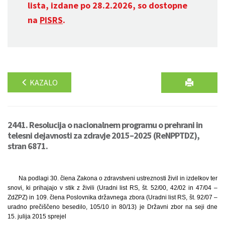
lista, izdane po 28.2.2026, so dostopne
na
PISRS
.
KAZALO
2441. Resolucija o nacionalnem programu o prehrani in
telesni dejavnosti za zdravje 2015–2025 (ReNPPTDZ),
stran 6871.
Na podlagi 30. člena Zakona o zdravstveni ustreznosti živil in izdelkov ter
snovi, ki prihajajo v stik z živili (Uradni list RS, št. 52/00, 42/02 in 47/04 –
ZdZPZ) in 109. člena Poslovnika državnega zbora (Uradni list RS, št. 92/07 –
uradno prečiščeno besedilo, 105/10 in 80/13) je Državni zbor na seji dne
15. julija 2015 sprejel