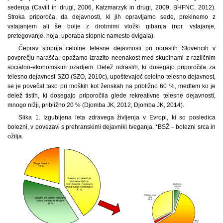
sedenja (Cavill in drugi, 2006, Katzmarzyk in drugi, 2009, BHFNC, 2012).
Stroka priporoča, da dejavnosti, ki jih opravljamo sede, prekinemo z
vstajanjem ali še bolje z drobnimi vložki gibanja (npr. vstajanje,
pretegovanje, hoja, uporaba stopnic namesto dvigala).
Čeprav stopnja celotne telesne dejavnosti pri odraslih Slovencih v
povprečju narašča, opažamo izrazito neenakost med skupinami z različnim
socialno-ekonomskim ozadjem. Delež odraslih, ki dosegajo priporočila za
telesno dejavnost SZO (SZO, 2010c), upoštevajoč celotno telesno dejavnost,
se je povečal tako pri moških kot ženskah na približno 60 %, medtem ko je
delež tistih, ki dosegajo priporočila glede rekreativne telesne dejavnosti,
mnogo nižji, približno 20 % (Djomba JK, 2012, Djomba JK, 2014).
Slika 1. Izgubljena leta zdravega življenja v Evropi, ki so posledica
bolezni, v povezavi s prehranskimi dejavniki tveganja. *BSŽ – bolezni srca in
ožilja.