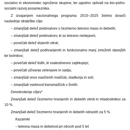
socialno in ekonomsko ogrožene skupine, ter ugodno vplivati na bio-psiho-
socialni razvoj posameznika.
Z izvajanjem nacionalnega programa 2015–2025 želimo doseči
naslednje strateške cilje:
– zmanjšati delež prebivalcev s čezmerno telesno maso in debelih;
– zmanjšati delež prebivalcev, ki so telesno nedejavni;
– povečati delež dojenih otrok;
– zmanjšati delež podhranjenih in funkcionalno manj zmožnih starejših
ter bolnikov;
– povečati delež tistih, ki vsakodnevno zajtrkujejo;
– povečati uživanje zelenjave in sadja;
– zmanjšati vnos nasičenih maščob, sladkorja in soli;
– zmanjšati vsebnost transmaščob v živilih.
Ovrednotenje ciljev*
Zmanjšati delež čezmerno hranjenih in debelih otrok in mladostnikov za
10 %.
Zmanjšati delež čezmerno hranjenih in debelih odraslih za 5 %.
Kazalniki
– telesna masa in debelost pri otrocih pod 5 let