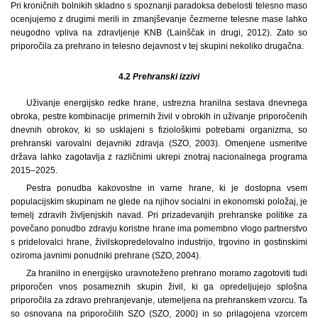
Pri kroničnih bolnikih skladno s spoznanji paradoksa debelosti telesno maso
ocenjujemo z drugimi merili in zmanjševanje čezmerne telesne mase lahko
neugodno vpliva na zdravljenje KNB (Lainščak in drugi, 2012). Zato so
priporočila za prehrano in telesno dejavnost v tej skupini nekoliko drugačna.
4.2
Prehranski izzivi
Uživanje energijsko redke hrane, ustrezna hranilna sestava dnevnega
obroka, pestre kombinacije primernih živil v obrokih in uživanje priporočenih
dnevnih obrokov, ki so usklajeni s fiziološkimi potrebami organizma, so
prehranski varovalni dejavniki zdravja (SZO, 2003). Omenjene usmeritve
država lahko zagotavlja z različnimi ukrepi znotraj nacionalnega programa
2015–2025.
Pestra ponudba kakovostne in varne hrane, ki je dostopna vsem
populacijskim skupinam ne glede na njihov socialni in ekonomski položaj, je
temelj zdravih življenjskih navad. Pri prizadevanjih prehranske politike za
povečano ponudbo zdravju koristne hrane ima pomembno vlogo partnerstvo
s pridelovalci hrane, živilskopredelovalno industrijo, trgovino in gostinskimi
oziroma javnimi ponudniki prehrane (SZO, 2004).
Za hranilno in energijsko uravnoteženo prehrano moramo zagotoviti tudi
priporočen vnos posameznih skupin živil, ki ga opredeljujejo splošna
priporočila za zdravo prehranjevanje, utemeljena na prehranskem vzorcu. Ta
so osnovana na priporočilih SZO (SZO, 2000) in so prilagojena vzorcem