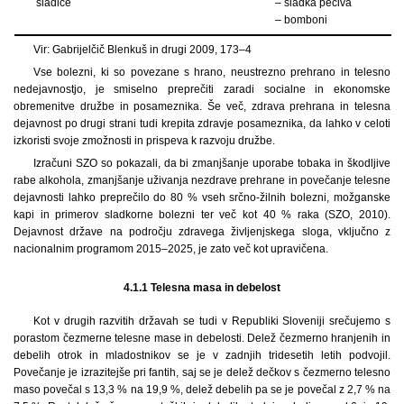
sladice
– sladka peciva
– bomboni
Vir: Gabrijelčič Blenkuš in drugi 2009, 173–4
Vse bolezni, ki so povezane s hrano, neustrezno prehrano in telesno
nedejavnostjo, je smiselno preprečiti zaradi socialne in ekonomske
obremenitve družbe in posameznika. Še več, zdrava prehrana in telesna
dejavnost po drugi strani tudi krepita zdravje posameznika, da lahko v celoti
izkoristi svoje zmožnosti in prispeva k razvoju družbe.
Izračuni SZO so pokazali, da bi zmanjšanje uporabe tobaka in škodljive
rabe alkohola, zmanjšanje uživanja nezdrave prehrane in povečanje telesne
dejavnosti lahko preprečilo do 80 % vseh srčno-žilnih bolezni, možganske
kapi in primerov sladkorne bolezni ter več kot 40 % raka (SZO, 2010).
Dejavnost države na področju zdravega življenjskega sloga, vključno z
nacionalnim programom 2015–2025, je zato več kot upravičena.
4.1.1 Telesna masa in debelost
Kot v drugih razvitih državah se tudi v Republiki Sloveniji srečujemo s
porastom čezmerne telesne mase in debelosti. Delež čezmerno hranjenih in
debelih otrok in mladostnikov se je v zadnjih tridesetih letih podvojil.
Povečanje je izrazitejše pri fantih, saj se je delež dečkov s čezmerno telesno
maso povečal s 13,3 % na 19,9 %, delež debelih pa se je povečal z 2,7 % na