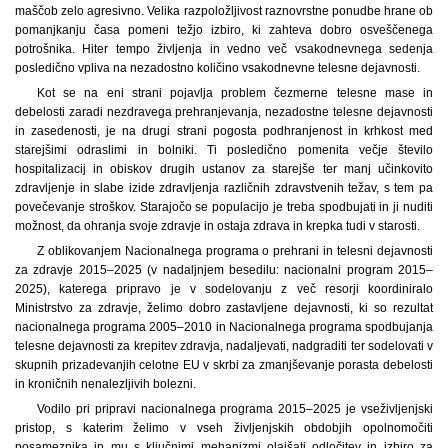
maščob zelo agresivno. Velika razpoložljivost raznovrstne ponudbe hrane ob
pomanjkanju časa pomeni težjo izbiro, ki zahteva dobro osveščenega
potrošnika. Hiter tempo življenja in vedno več vsakodnevnega sedenja
posledično vpliva na nezadostno količino vsakodnevne telesne dejavnosti.
Kot se na eni strani pojavlja problem čezmerne telesne mase in
debelosti zaradi nezdravega prehranjevanja, nezadostne telesne dejavnosti
in zasedenosti, je na drugi strani pogosta podhranjenost in krhkost med
starejšimi odraslimi in bolniki. Ti posledično pomenita večje število
hospitalizacij in obiskov drugih ustanov za starejše ter manj učinkovito
zdravljenje in slabe izide zdravljenja različnih zdravstvenih težav, s tem pa
povečevanje stroškov. Starajočo se populacijo je treba spodbujati in ji nuditi
možnost, da ohranja svoje zdravje in ostaja zdrava in krepka tudi v starosti.
Z oblikovanjem Nacionalnega programa o prehrani in telesni dejavnosti
za zdravje 2015–2025 (v nadaljnjem besedilu: nacionalni program 2015–
2025), katerega pripravo je v sodelovanju z več resorji koordiniralo
Ministrstvo za zdravje, želimo dobro zastavljene dejavnosti, ki so rezultat
nacionalnega programa 2005–2010 in Nacionalnega programa spodbujanja
telesne dejavnosti za krepitev zdravja, nadaljevati, nadgraditi ter sodelovati v
skupnih prizadevanjih celotne EU v skrbi za zmanjševanje porasta debelosti
in kroničnih nenalezljivih bolezni.
Vodilo pri pripravi nacionalnega programa 2015–2025 je vseživljenjski
pristop, s katerim želimo v vseh življenjskih obdobjih opolnomočiti
posameznika in mu s ključnimi mehanizmi olajšati odločitev in izbiro za