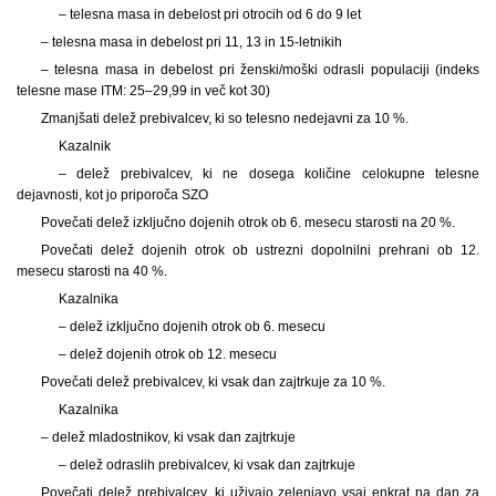
– telesna masa in debelost pri otrocih od 6 do 9 let
– telesna masa in debelost pri 11, 13 in 15
-letnikih
– telesna masa in debelost pri ženski
/moški odrasli populaciji (indeks
telesne mase ITM: 25–29,99 in več kot 30)
Zmanjšati delež prebivalcev, ki so telesno nedejavni za 10 %.
Kazalnik
– delež prebivalcev, ki ne dosega količine celokupne telesne
dejavnosti, kot jo priporoča SZO
Povečati delež izključno dojenih otrok ob 6. mesecu starosti na 20 %.
Povečati delež dojenih otrok ob ustrezni dopolnilni prehrani ob 12.
mesecu starosti na 40 %.
Kazalnika
– delež izključno dojenih otrok ob 6. mesecu
– delež dojenih otrok ob 12. mesecu
Povečati delež prebivalcev, ki vsak dan zajtrkuje za 10 %.
Kazalnika
– delež mladostnikov, ki vsak dan zajtrkuje
– delež odraslih prebivalcev, ki vsak dan zajtrkuje
Povečati delež prebivalcev, ki uživajo zelenjavo vsaj enkrat na dan za