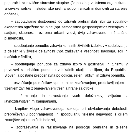
priporočili za različne starostne skupine (še posebej v sistemu organizirane
vrtčevske, šolske in študentske prehrane, bolnišnicah in domovih za starejše
občane),
– zagotavljanje dostopnosti do zdravih prehranskih izbir za socialno-
ekonomsko ogrožene skupine (npr. samooskrba gospodinjstev z zelenjavo in
sadjem, skupnostni oziroma urbani vrtovi, dvig zdravstvene in finančne
pismenosti),
– spodbujanje ponudbe zdravju koristnih živilskih izdelkov v sodelovanju
z deležniki v živilski dejavnosti (npr. zniževanje vsebnosti sladkorja, soli in
maščob v živilih),
– spodbujanje ponudbe za zdravo izbiro v gostinstvu in turizmu v
povezavi s turistično ponudbo v lokalnih okoljih s ciljem, da Republika
Slovenija postane prepoznavna po odlični, zeleni, aktivni in zdravi ponudbi,
– osveščanje potrošnikov s primernim označevanjem, predstavljanjem in
trženjem živil ter z omejevanjem trženja hrane za otroke,
– informiranje in osveščanje vseh deležnikov, vključno z
javnozdravstvenimi kampanjami,
– krepitev vloge zdravstvenega sektorja pri obvladovanju debelosti,
preprečevanju podhranjenosti in spodbujanju telesne dejavnosti s ciljem
zmanjševanja kroničnih bolezni,
– izobraževanje in raziskovanje na področju prehrane in telesne