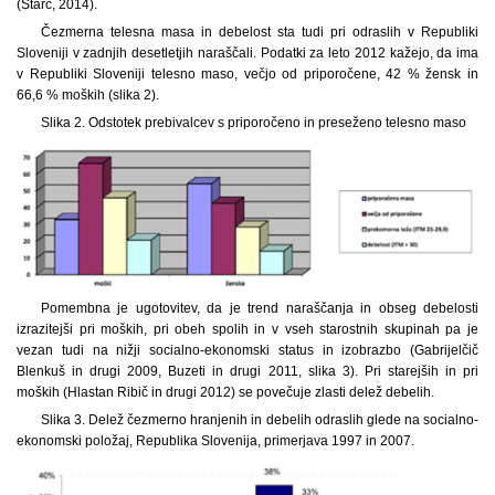
(Starc, 2014).
Čezmerna telesna masa in debelost sta tudi pri odraslih v Republiki
Sloveniji v zadnjih desetletjih naraščali. Podatki za leto 2012 kažejo, da ima
v Republiki Sloveniji telesno maso, večjo od priporočene, 42 % žensk in
66,6 % moških (slika 2).
Slika 2. Odstotek prebivalcev s priporočeno in preseženo telesno maso
Pomembna je ugotovitev, da je trend naraščanja in obseg debelosti
izrazitejši pri moških, pri obeh spolih in v vseh starostnih skupinah pa je
vezan tudi na nižji socialno-ekonomski status in izobrazbo (Gabrijelčič
Blenkuš in drugi 2009, Buzeti in drugi 2011, slika 3). Pri starejših in pri
moških (Hlastan Ribič in drugi 2012) se povečuje zlasti delež debelih.
Slika 3. Delež čezmerno hranjenih in debelih odraslih glede na socialno-
ekonomski položaj, Republika Slovenija, primerjava 1997 in 2007.