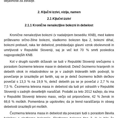
dejavnosti za zdravje.
2.
Ključni izzivi, vizija, namen
2.1
Ključni izzivi
2.1.1 Kronične nenalezljive bolezni in debelost
Kronične nenalezljive bolezni (v nadaljnjem besedilu: KNB), med katere
prištevamo srčno-žilne bolezni, sladkorno bolezen tipa 2, bolezni dihal,
bolezni prebavil, raka ter debelost, predstavljajo glavni vzrok obolevnosti in
umrljivosti v Republiki Sloveniji, saj je več kot 70 % smrti posledica
najpogostejših KNB.
Kot v drugih razvitih državah se tudi v Republiki Sloveniji srečujemo s
porastom čezmerne telesne mase in debelosti. Delež čezmerno hranjenih in
debelih otrok in mladostnikov se je v zadnjih tridesetih letih podvojil, to
povečanje je izrazitejše pri fantih, saj se je delež čezmerno težkih dečkov
povečal s 13,3 % na 19,9 %, delež debelih pa se je povečal z 2,7 % na
7,5 %. Čezmerna telesna masa in debelost sta tudi pri odraslih v Republiki
Sloveniji v zadnjih desetletjih naraščali. Podatki za leto 2012 kažejo, da ima
v Republiki Sloveniji telesno maso, večjo od priporočene, 42 % žensk in
66,6 % moških. Pomembna je ugotovitev, da je trend naraščanja in obseg
debelosti izrazitejši pri moških.
Čezmerna telesna masa in debelost sta povezani tudi s porastom števila