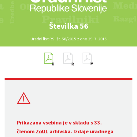
Številka 56
Uradni list RS, št. 56/2015 z dne 29. 7. 2015
Prikazana vsebina je v skladu s 33.
členom
ZoUL
arhivska. Izdaje uradnega