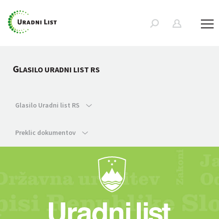
G
LASILO URADNI LIST RS
Glasilo Uradni list RS
Preklic dokumentov