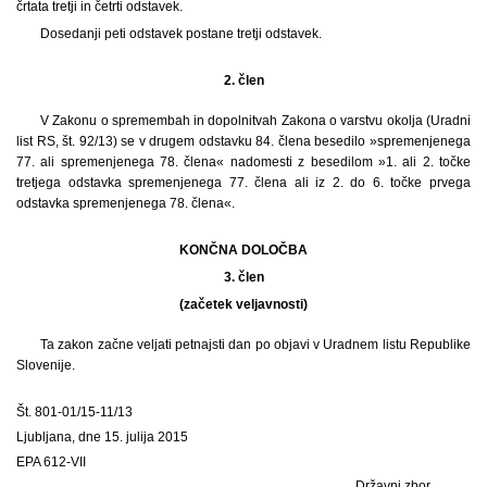
črtata tretji in četrti odstavek.
Dosedanji peti odstavek postane tretji odstavek.
2. člen
V Zakonu o spremembah in dopolnitvah Zakona o varstvu okolja (Uradni
list RS, št. 92/13) se v drugem odstavku 84. člena besedilo »spremenjenega
77. ali spremenjenega 78. člena« nadomesti z besedilom »1. ali 2. točke
tretjega odstavka spremenjenega 77. člena ali iz 2. do 6. točke prvega
odstavka spremenjenega 78. člena«.
KONČNA DOLOČBA
3. člen
(začetek veljavnosti)
Ta zakon začne veljati petnajsti dan po objavi v Uradnem listu Republike
Slovenije.
Št. 801-01/15-11/13
Ljubljana, dne 15. julija 2015
EPA 612-VII
Državni zbor