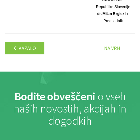
Republike Slovenije
dr. Milan Brglez
l.r.
Predsednik
KAZALO
NA VRH
Bodite obveščeni
o vseh
naših novostih, akcijah in
dogodkih