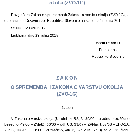
okolja (ZVO-1G)
Razglašam Zakon o spremembah Zakona o varstvu okolja (ZVO-1G), ki
ga je sprejel Državni zbor Republike Slovenije na seji dne 15. julija 2015.
Št. 003-02-6/2015-17
Ljubljana, dne 23. julija 2015
Borut Pahor
l.r.
Predsednik
Republike Slovenije
Z A K O N
O SPREMEMBAH ZAKONA O VARSTVU OKOLJA
(ZVO-1G)
1.
člen
V Zakonu o varstvu okolja (Uradni list RS, št. 39/06 – uradno prečiščeno
besedilo, 49/06 – ZMetD, 66/06 – odl. US, 33/07 – ZPNačrt, 57/08 – ZFO-1A,
70/08, 108/09, 108/09 – ZPNačrt-A, 48/12, 57/12 in 92/13) se v 172. členu