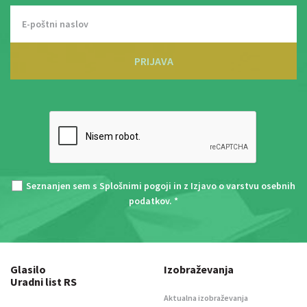
PRIJAVA
Seznanjen sem s
Splošnimi pogoji
in z
Izjavo o varstvu osebnih
podatkov
. *
Glasilo
Izobraževanja
Uradni list RS
Aktualna izobraževanja