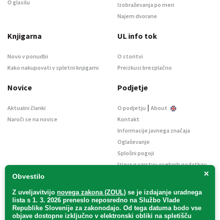
O glasilu
Izobraževanja po meri
Najem dvorane
Knjigarna
UL info tok
Novo v ponudbi
O storitvi
Kako nakupovati v spletni knjigarni
Preizkusi brezplačno
Novice
Podjetje
|
Aktualni članki
O podjetju
About
Naroči se na novice
Kontakt
Informacije javnega značaja
Oglaševanje
Splošni pogoji
Izjava o varstvu osebnih podatkov
×
E-dražbe
Obvestilo
Z uveljavitvijo
novega zakona (ZOUL)
se je
izdajanje uradnega
lista s 1. 3. 2026 preneslo
neposredno
na Službo Vlade
Republike Slovenije za zakonodajo
. Od tega datuma bodo vse
objave dostopne izključno v elektronski obliki na spletišču