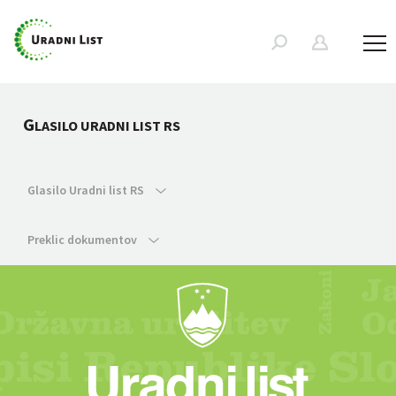
G
LASILO URADNI LIST RS
Glasilo Uradni list RS
Preklic dokumentov