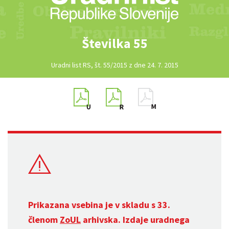
Številka 55
Uradni list RS, št. 55/2015 z dne 24. 7. 2015
Prikazana vsebina je v skladu s 33.
členom
ZoUL
arhivska. Izdaje uradnega