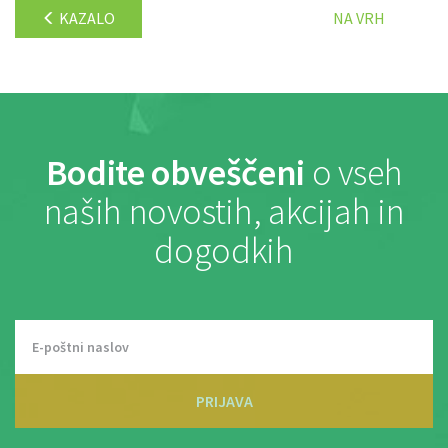
KAZALO
NA VRH
Bodite obveščeni
o vseh
naših novostih, akcijah in
dogodkih
PRIJAVA