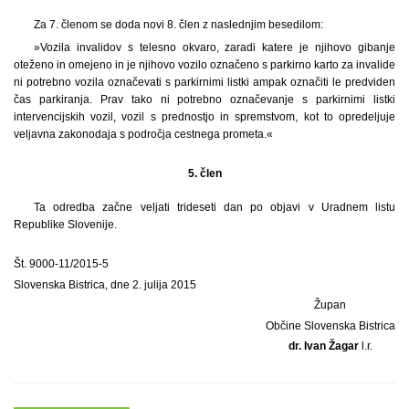
Za 7. členom se doda novi 8. člen z naslednjim besedilom:
»Vozila invalidov s telesno okvaro, zaradi katere je njihovo gibanje
oteženo in omejeno in je njihovo vozilo označeno s parkirno karto za invalide
ni potrebno vozila označevati s parkirnimi listki ampak označiti le predviden
čas parkiranja. Prav tako ni potrebno označevanje s parkirnimi listki
intervencijskih vozil, vozil s prednostjo in spremstvom, kot to opredeljuje
veljavna zakonodaja s področja cestnega prometa.«
5. člen
Ta odredba začne veljati trideseti dan po objavi v Uradnem listu
Republike Slovenije.
Št. 9000-11/2015-5
Slovenska Bistrica, dne 2. julija 2015
Župan
Občine Slovenska Bistrica
dr. Ivan Žagar
l.r.