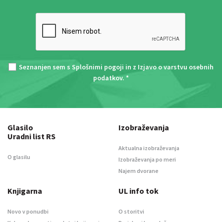
Seznanjen sem s
Splošnimi pogoji
in z
Izjavo o varstvu osebnih
podatkov
. *
Glasilo
Izobraževanja
Uradni list RS
Aktualna izobraževanja
O glasilu
Izobraževanja po meri
Najem dvorane
Knjigarna
UL info tok
Novo v ponudbi
O storitvi