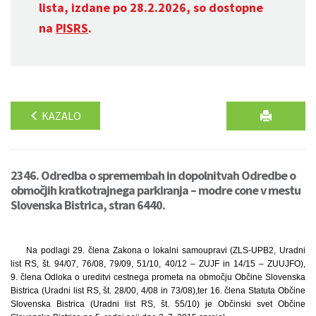
lista, izdane po 28.2.2026, so dostopne
na
PISRS
.
KAZALO
2346. Odredba o spremembah in dopolnitvah Odredbe o
območjih kratkotrajnega parkiranja – modre cone v mestu
Slovenska Bistrica, stran 6440.
Na podlagi 29. člena Zakona o lokalni samoupravi (ZLS-UPB2, Uradni
list RS, št. 94/07, 76/08, 79/09, 51/10, 40/12 – ZUJF in 14/15 – ZUUJFO),
9. člena Odloka o ureditvi cestnega prometa na območju Občine Slovenska
Bistrica (Uradni list RS, št. 28/00, 4/08 in 73/08),
ter 16. člena Statuta Občine
Slovenska Bistrica (Uradni list RS, št. 55/10) je Občinski svet Občine