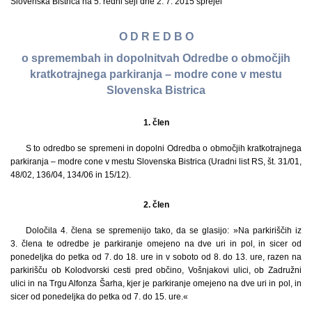
Slovenska Bistrica na 5. redni seji dne 2. 7. 2015 sprejel
O D R E D B O
o spremembah in dopolnitvah Odredbe o območjih
kratkotrajnega parkiranja – modre cone v mestu
Slovenska Bistrica
1. člen
S to odredbo se spremeni in dopolni Odredba o območjih kratkotrajnega
parkiranja – modre cone v mestu Slovenska Bistrica (Uradni list RS, št. 31/01,
48/02, 136/04, 134/06 in 15/12).
2. člen
Določila 4. člena se spremenijo tako, da se glasijo: »Na parkiriščih iz
3. člena te odredbe je parkiranje omejeno na dve uri in pol, in sicer od
ponedeljka do petka od 7. do 18. ure in v soboto od 8. do 13. ure, razen na
parkirišču ob Kolodvorski cesti pred občino, Vošnjakovi ulici, ob Zadružni
ulici in na Trgu Alfonza Šarha, kjer je parkiranje omejeno na dve uri in pol, in
sicer od ponedeljka do petka od 7. do 15. ure.«