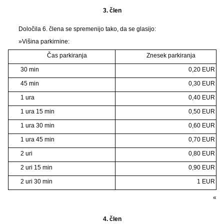
3. člen
Določila 6. člena se spremenijo tako, da se glasijo:
»Višina parkirnine:
Čas parkiranja
Znesek parkiranja
30 min
0,20 EUR
45 min
0,30 EUR
1 ura
0,40 EUR
1 ura 15 min
0,50 EUR
1 ura 30 min
0,60 EUR
1 ura 45 min
0,70 EUR
2 uri
0,80 EUR
2 uri 15 min
0,90 EUR
2 uri 30 min
1 EUR
«
4. člen