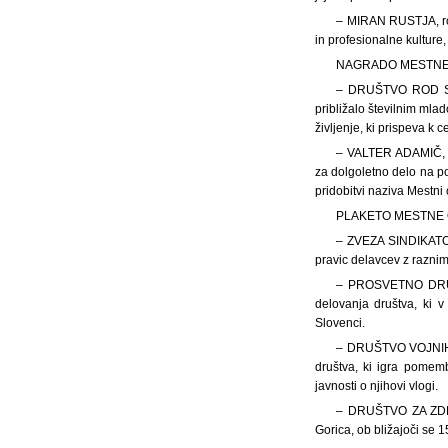
– MIRAN RUSTJA, roj
in profesionalne kulture
NAGRADO MESTNE 
– DRUŠTVO ROD SOŠK
približalo številnim mla
življenje, ki prispeva k 
– VALTER ADAMIČ, ro
za dolgoletno delo na po
pridobitvi naziva Mestni
PLAKETO MESTNE O
– ZVEZA SINDIKATOV
pravic delavcev z raznim
– PROSVETNO DRUŠT
delovanja društva, ki 
Slovenci.
– DRUŠTVO VOJNIH 
društva, ki igra pomemb
javnosti o njihovi vlogi.
– DRUŠTVO ZA ZDR
Gorica, ob bližajoči se 1