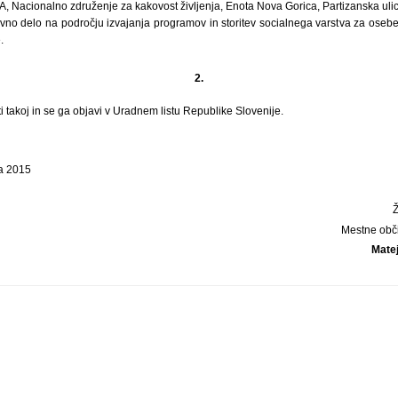
Nacionalno združenje za kakovost življenja, Enota Nova Gorica, Partizanska uli
evno delo na področju izvajanja programov in storitev socialnega varstva za ose
.
2.
ti takoj in se ga objavi v Uradnem listu Republike Slovenije.
ja 2015
Mestne obč
Mate