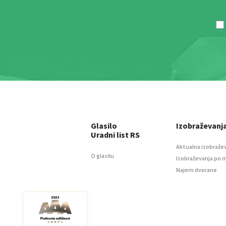
Glasilo
Izobraževanj
Uradni list RS
Aktualna izobraže
O glasilu
Izobraževanja po 
Najem dvorane