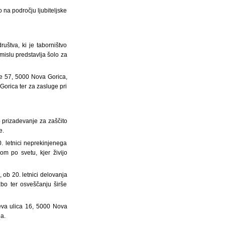
na področju ljubiteljske
štva, ki je taborništvo
mislu predstavlja šolo za
e 57, 5000 Nova Gorica,
Gorica ter za zasluge pri
rizadevanje za zaščito
e.
letnici neprekinjenega
m po svetu, kjer živijo
 20. letnici delovanja
žbo ter osveščanju širše
 ulica 16, 5000 Nova
ja.