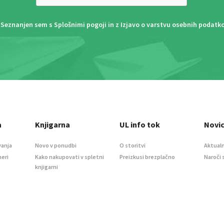
Seznanjen sem s
Splošnimi pogoji
in z
Izjavo o varstvu osebnih podatk
a
Knjigarna
UL info tok
Novi
vanja
Novo v ponudbi
O storitvi
Aktualn
meri
Kako nakupovati v spletni
Preizkusi brezplačno
Naroči 
knjigarni