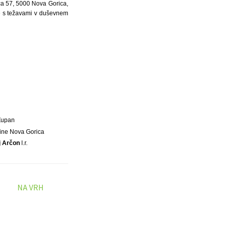
ca 57, 5000 Nova Gorica,
be s težavami v duševnem
Župan
ine Nova Gorica
j Arčon
l.r.
NA VRH