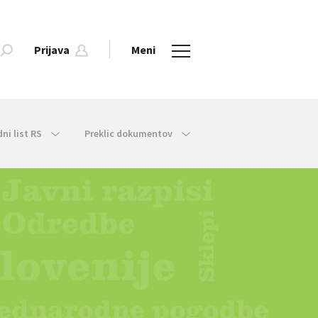
Prijava
Meni
dni list RS
Preklic dokumentov