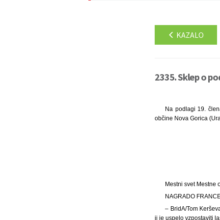
KAZALO
2335. Sklep o po
Na podlagi 19. člen
občine Nova Gorica (Uradn
Mestni svet Mestne 
NAGRADO FRANCE
– BridA/Tom Kerševa
ji je uspelo vzpostavit