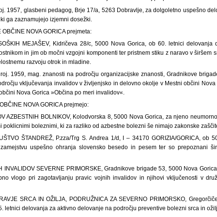
. 1957, glasbeni pedagog, Brje 17/a, 5263 Dobravlje, za dolgoletno uspešno delo 
, ki ga zaznamujejo izjemni dosežki.
OBČINE NOVA GORICA prejmeta:
IH MEJAŠEV, Kidričeva 28/c, 5000 Nova Gorica, ob 60. letnici delovanja dru
dostnikom in jim ob močni vzgojni komponenti ter pristnem stiku z naravo v širšem s
celostnemu razvoju otrok in mladine.
j. 1959, mag. znanosti na področju organizacijske znanosti, Gradnikove brigad
dročju vključevanja invalidov v življenjsko in delovno okolje v Mestni občini Nova 
 občini Nova Gorica »Občina po meri invalidov«.
BČINE NOVA GORICA prejmejo:
 AZBESTNIH BOLNIKOV, Kolodvorska 8, 5000 Nova Gorica, za njeno neumorno p
i poklicnimi boleznimi, ki za razliko od azbestne bolezni še nimajo zakonske zaščit
VO ŠTANDREŽ, P.zza/Trg S. Andrea 1/d, I – 34170 GORIZIA/GORICA, ob 50. 
v zamejstvu uspešno ohranja slovensko besedo in pesem ter so prepoznani širo
INVALIDOV SEVERNE PRIMORSKE, Gradnikove brigade 53, 5000 Nova Gorica, ob
no vlogo pri zagotavljanju pravic vojnih invalidov in njihovi vključenosti v dru
AVJE SRCA IN OŽILJA, PODRUŽNICA ZA SEVERNO PRIMORSKO, Gregorčičeva
5. letnici delovanja za aktivno delovanje na področju preventive bolezni srca in ožil