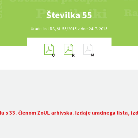
Številka 55
Uradni list RS, št. 55/2015 z dne 24. 7. 2015
du s 33. členom
ZoUL
arhivska. Izdaje uradnega lista, iz