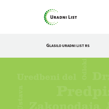
G
LASILO URADNI LIST RS