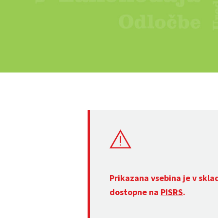
Prikazana vsebina je v skla
dostopne na
PISRS
.