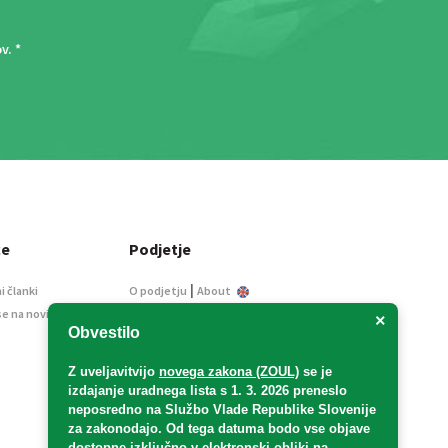
ov
. *
ce
Podjetje
|
i članki
O podjetju
About
se na novice
Kontakt
×
Obvestilo
Informacije javnega
značaja
Z uveljavitvijo
novega zakona (ZOUL)
se je
Oglaševanje
izdajanje uradnega lista s 1. 3. 2026 preneslo
Splošni pogoji
neposredno
na Službo Vlade Republike Slovenije
Izjava o varstvu osebnih
za zakonodajo
. Od tega datuma bodo vse objave
podatkov
dostopne izključno v elektronski obliki na