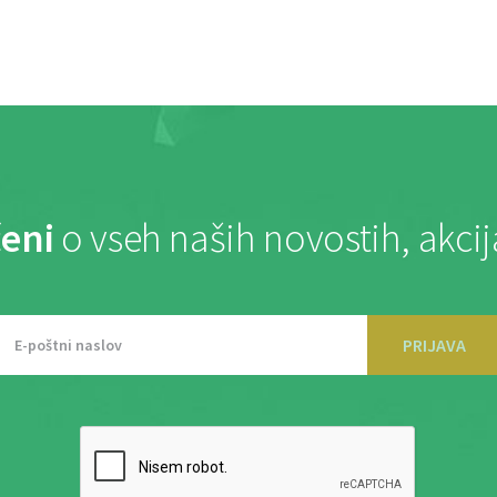
eni
o vseh naših novostih, akci
PRIJAVA