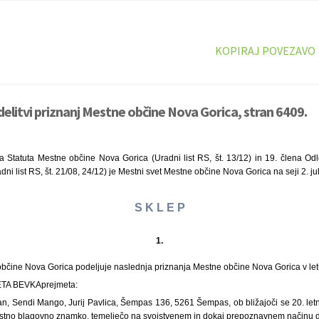
KOPIRAJ POVEZAVO
delitvi priznanj Mestne občine Nova Gorica, stran 6409.
a Statuta Mestne občine Nova Gorica (Uradni list RS, št. 13/12) in 19. člena Od
i list RS, št. 21/08, 24/12) je Mestni svet Mestne občine Nova Gorica na seji 2. jul
S K L E P
1.
občine Nova Gorica podeljuje naslednja priznanja Mestne občine Nova Gorica v le
TA BEVKA
prejmeta:
n, Sendi Mango, Jurij Pavlica, Šempas 136, 5261 Šempas, ob bližajoči se 20. letni
i lastno blagovno znamko, temelječo na svojstvenem in dokaj prepoznavnem načinu d