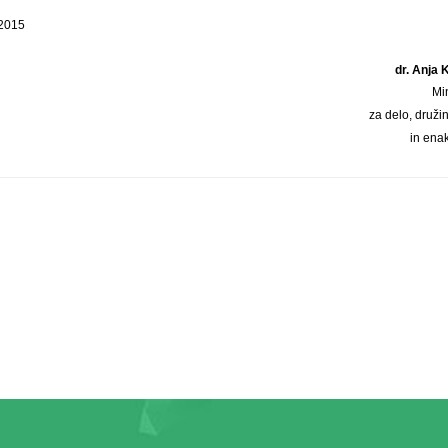
 2015
dr. Anja
Mi
za delo, druži
in ena