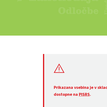
Prikazana vsebina je v skla
dostopne na
PISRS
.