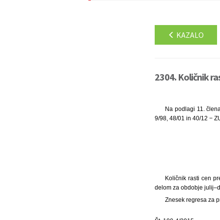
KAZALO
2304. Količnik ra
Na podlagi 11. člena
9/98, 48/01 in 40/12 − Z
Količnik rasti cen 
delom za obdobje julij–
Znesek regresa za p