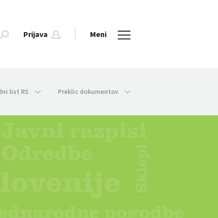
Prijava
Meni
dni list RS
Preklic dokumentov