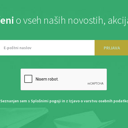
eni
o vseh naših novostih, akci
PRIJAVA
Seznanjen sem s
Splošnimi pogoji
in z
Izjavo o varstvu osebnih podatk