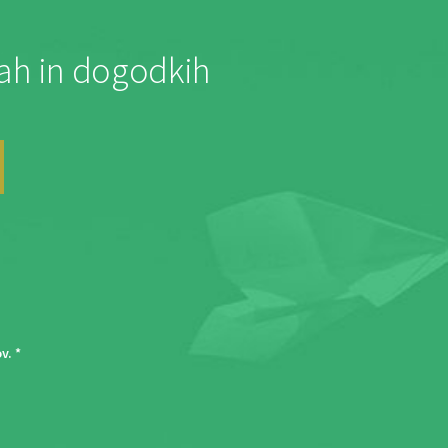
jah in dogodkih
ov
. *