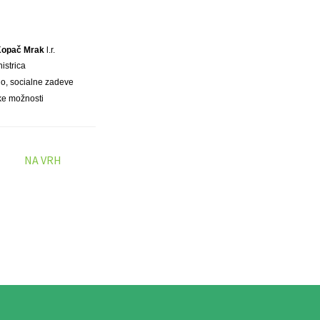
 Kopač Mrak
l.r.
nistrica
no, socialne zadeve
ke možnosti
NA VRH