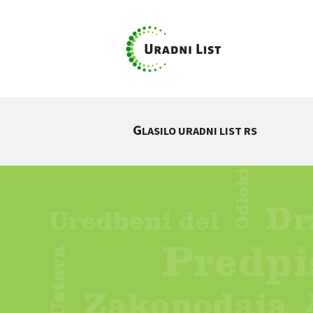
G
LASILO URADNI LIST RS