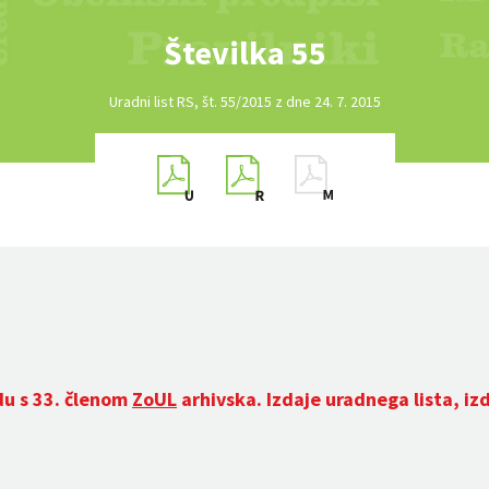
Številka 55
Uradni list RS, št. 55/2015 z dne 24. 7. 2015
du s 33. členom
ZoUL
arhivska. Izdaje uradnega lista, iz