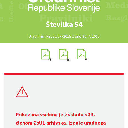
Številka 54
Uradni list RS, št. 54/2015 z dne 20. 7. 2015
Prikazana vsebina je v skladu s 33.
členom
ZoUL
arhivska. Izdaje uradnega