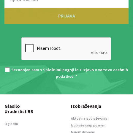
PRIJAVA
Seznanjen sem s
Splošnimi pogoji
in z
Izjavo o varstvu osebnih
podatkov
. *
Glasilo
Izobraževanja
Uradni list RS
Aktualna izobraževanja
O glasilu
Izobraževanja po meri
Najem dvorane