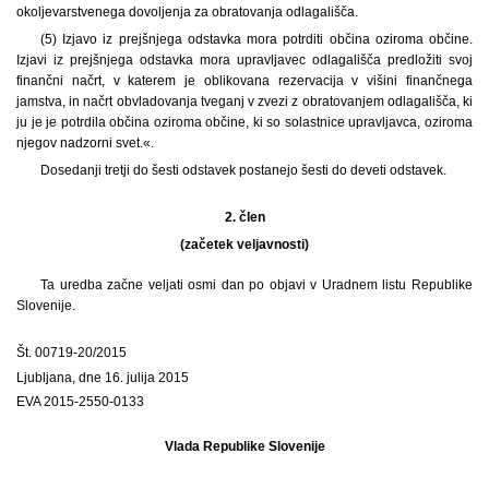
okoljevarstvenega dovoljenja za obratovanja odlagališča.
(5) Izjavo iz prejšnjega odstavka mora potrditi občina oziroma občine.
Izjavi iz prejšnjega odstavka mora upravljavec odlagališča predložiti svoj
finančni načrt, v katerem je oblikovana rezervacija v višini finančnega
jamstva, in načrt obvladovanja tveganj v zvezi z obratovanjem odlagališča, ki
ju je je potrdila občina oziroma občine, ki so solastnice upravljavca, oziroma
njegov nadzorni svet.«.
Dosedanji tretji do šesti odstavek postanejo šesti do deveti odstavek.
2. člen
(začetek veljavnosti)
Ta uredba začne veljati osmi dan po objavi v Uradnem listu Republike
Slovenije.
Št. 00719-20/2015
Ljubljana, dne 16. julija 2015
EVA 2015-2550-0133
Vlada Republike Slovenije