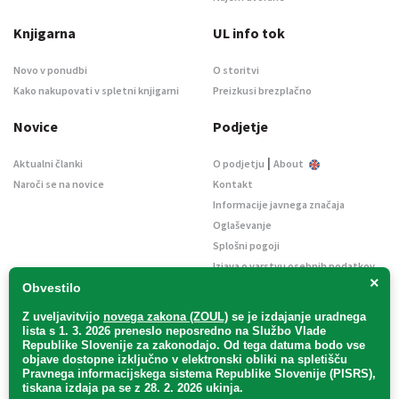
Knjigarna
UL info tok
Novo v ponudbi
O storitvi
Kako nakupovati v spletni knjigarni
Preizkusi brezplačno
Novice
Podjetje
|
Aktualni članki
O podjetju
About
Naroči se na novice
Kontakt
Informacije javnega značaja
Oglaševanje
Splošni pogoji
Izjava o varstvu osebnih podatkov
×
E-dražbe
Obvestilo
Z uveljavitvijo
novega zakona (ZOUL)
se je
izdajanje uradnega
lista s 1. 3. 2026 preneslo
neposredno
na Službo Vlade
Republike Slovenije za zakonodajo
. Od tega datuma bodo vse
objave dostopne izključno v elektronski obliki na spletišču
Pravnega informacijskega sistema Republike Slovenije (PISRS),
Uradni list d. o. o. – v likvidaciji / Vse pravice pridržane.
tiskana izdaja pa se z 28. 2. 2026 ukinja.