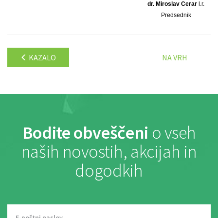
dr. Miroslav Cerar
l.r.
Predsednik
KAZALO
NA VRH
Bodite obveščeni
o vseh
naših novostih, akcijah in
dogodkih