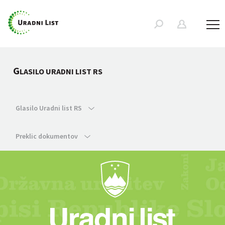
G
LASILO URADNI LIST RS
Glasilo Uradni list RS
Preklic dokumentov