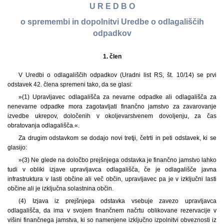
U R E D B O
o spremembi in dopolnitvi Uredbe o odlagališčih
odpadkov
1. člen
V Uredbi o odlagališčih odpadkov (Uradni list RS, št. 10/14) se prvi
odstavek 42. člena spremeni tako, da se glasi:
»(1) Upravljavec odlagališča za nevarne odpadke ali odlagališča za
nenevarne odpadke mora zagotavljati finančno jamstvo za zavarovanje
izvedbe ukrepov, določenih v okoljevarstvenem dovoljenju, za čas
obratovanja odlagališča.«.
Za drugim odstavkom se dodajo novi tretji, četrti in peti odstavek, ki se
glasijo:
»(3) Ne glede na določbo prejšnjega odstavka je finančno jamstvo lahko
tudi v obliki izjave upravljavca odlagališča, če je odlagališče javna
infrastruktura v lasti občine ali več občin, upravljavec pa je v izključni lasti
občine ali je izključna solastnina občin.
(4) Izjava iz prejšnjega odstavka vsebuje zavezo upravljavca
odlagališča, da ima v svojem finančnem načrtu oblikovane rezervacije v
višini finančnega jamstva, ki so namenjene izključno izpolnitvi obveznosti iz