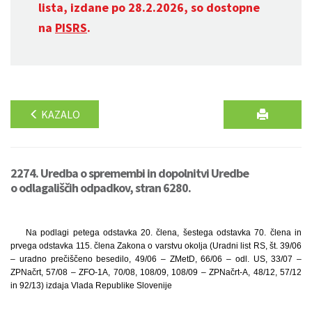
lista, izdane po 28.2.2026, so dostopne
na
PISRS
.
KAZALO
2274. Uredba o spremembi in dopolnitvi Uredbe
o odlagališčih odpadkov, stran 6280.
Na podlagi petega odstavka 20. člena, šestega odstavka 70. člena in
prvega odstavka 115. člena Zakona o varstvu okolja (Uradni list RS, št. 39/06
– uradno prečiščeno besedilo, 49/06 – ZMetD, 66/06 – odl. US, 33/07 –
ZPNačrt, 57/08 – ZFO-1A, 70/08, 108/09, 108/09 – ZPNačrt-A, 48/12, 57/12
in 92/13) izdaja Vlada Republike Slovenije