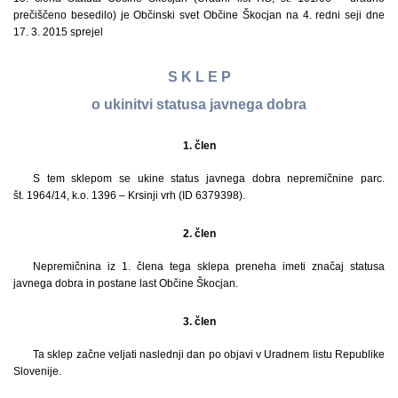
prečiščeno besedilo) je Občinski svet Občine Škocjan na 4. redni seji dne
17. 3. 2015 sprejel
S K L E P
o ukinitvi statusa javnega dobra
1. člen
S tem sklepom se ukine status javnega dobra nepremičnine parc.
št. 1964/14, k.o. 1396 – Krsinji vrh (ID 6379398).
2. člen
Nepremičnina iz 1. člena tega sklepa preneha imeti značaj statusa
javnega dobra in postane last Občine Škocjan.
3. člen
Ta sklep začne veljati naslednji dan po objavi v Uradnem listu Republike
Slovenije.