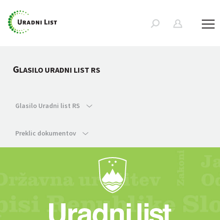
G
LASILO URADNI LIST RS
Glasilo Uradni list RS
Preklic dokumentov