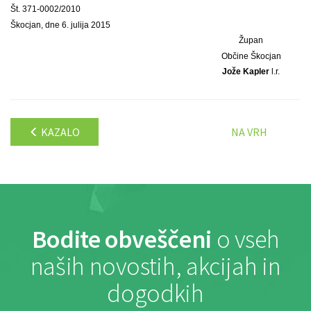
Št. 371-0002/2010
Škocjan, dne 6. julija 2015
Župan
Občine Škocjan
Jože Kapler
l.r.
KAZALO
NA VRH
Bodite obveščeni
o vseh
naših novostih, akcijah in
dogodkih