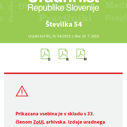
Številka 54
Uradni list RS, št. 54/2015 z dne 20. 7. 2015
Prikazana vsebina je v skladu s 33.
členom
ZoUL
arhivska. Izdaje uradnega