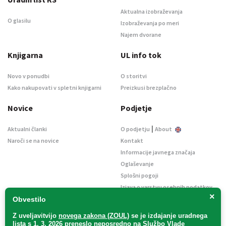
Aktualna izobraževanja
O glasilu
Izobraževanja po meri
Najem dvorane
Knjigarna
UL info tok
Novo v ponudbi
O storitvi
Kako nakupovati v spletni knjigarni
Preizkusi brezplačno
Novice
Podjetje
|
Aktualni članki
O podjetju
About
Naroči se na novice
Kontakt
Informacije javnega značaja
Oglaševanje
Splošni pogoji
Izjava o varstvu osebnih podatkov
×
E-dražbe
Obvestilo
Z uveljavitvijo
novega zakona (ZOUL)
se je
izdajanje uradnega
lista s 1. 3. 2026 preneslo
neposredno
na Službo Vlade