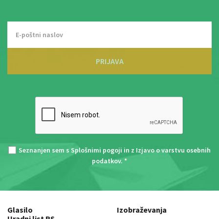
PRIJAVA
Seznanjen sem s
Splošnimi pogoji
in z
Izjavo o varstvu osebnih
podatkov
. *
Glasilo
Izobraževanja
Uradni list RS