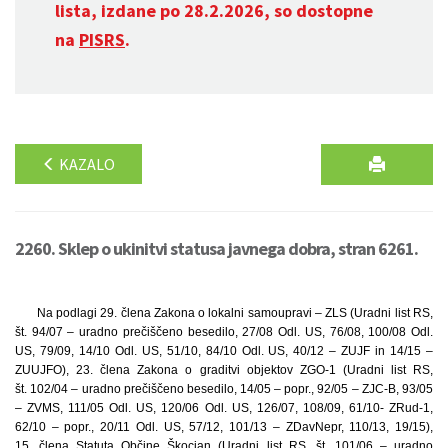
lista, izdane po 28.2.2026, so dostopne
na
PISRS
.
KAZALO
2260. Sklep o ukinitvi statusa javnega dobra, stran 6261.
Na podlagi 29. člena Zakona o lokalni samoupravi – ZLS (Uradni list RS,
št. 94/07 – uradno prečiščeno besedilo, 27/08 Odl. US, 76/08, 100/08 Odl.
US, 79/09, 14/10 Odl. US, 51/10, 84/10 Odl. US, 40/12 – ZUJF in 14/15 –
ZUUJFO), 23. člena Zakona o graditvi objektov ZGO-1 (Uradni list RS,
št. 102/04 – uradno prečiščeno besedilo, 14/05 – popr., 92/05 – ZJC-B, 93/05
– ZVMS, 111/05 Odl. US, 120/06 Odl. US, 126/07, 108/09, 61/10- ZRud-1,
62/10 – popr., 20/11 Odl. US, 57/12, 101/13 – ZDavNepr, 110/13, 19/15),
15. člena Statuta Občine Škocjan (Uradni list RS, št. 101/06 – uradno