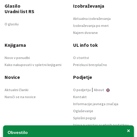
Glasilo
Izobraževanja
Uradni list RS
Aktualna izobraževanja
O glasilu
Izobraževanja po meri
Najem dvorane
Knjigarna
UL info tok
Novo v ponudbi
O storitvi
Kako nakupovati v spletni knjigarni
Preizkusi brezplačno
Novice
Podjetje
|
Aktualni članki
O podjetju
About
Naroči se na novice
Kontakt
Informacije javnega značaja
Oglaševanje
Splošni pogoji
Izjava o varstvu osebnih podatkov
×
E-dražbe
Obvestilo