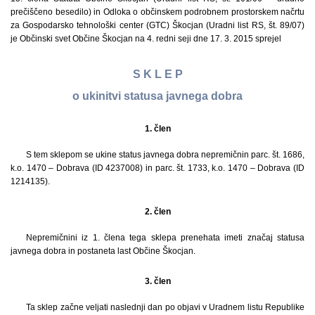
prečiščeno besedilo) in Odloka o občinskem podrobnem prostorskem načrtu
za Gospodarsko tehnološki center (GTC) Škocjan (Uradni list RS, št. 89/07)
je Občinski svet Občine Škocjan na 4. redni seji dne 17. 3. 2015 sprejel
S K L E P
o ukinitvi statusa javnega dobra
1. člen
S tem sklepom se ukine status javnega dobra nepremičnin parc. št. 1686,
k.o. 1470 – Dobrava (ID 4237008) in parc. št. 1733, k.o. 1470 – Dobrava (ID
1214135).
2. člen
Nepremičnini iz 1. člena tega sklepa prenehata imeti značaj statusa
javnega dobra in postaneta last Občine Škocjan.
3. člen
Ta sklep začne veljati naslednji dan po objavi v Uradnem listu Republike