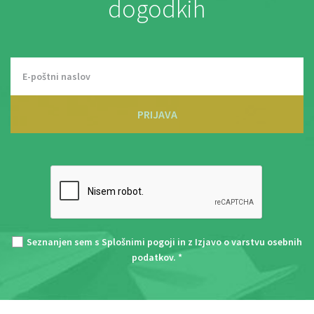
dogodkih
PRIJAVA
Seznanjen sem s
Splošnimi pogoji
in z
Izjavo o varstvu osebnih
podatkov
. *