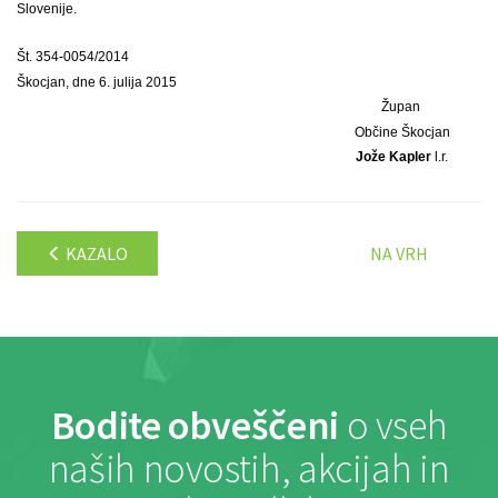
Slovenije.
Št. 354-0054/2014
Škocjan, dne 6. julija 2015
Župan
Občine Škocjan
Jože Kapler
l.r.
KAZALO
NA VRH
Bodite obveščeni
o vseh
naših novostih, akcijah in