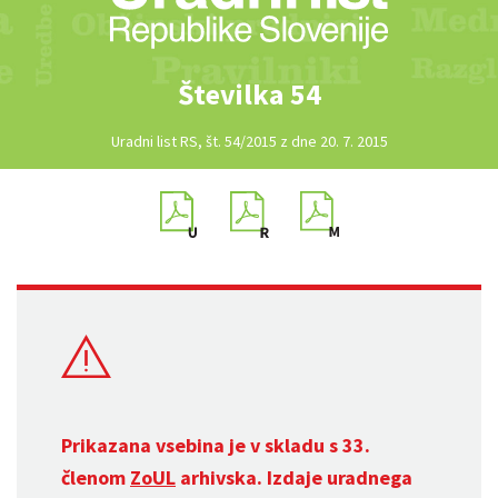
Številka 54
Uradni list RS, št. 54/2015 z dne 20. 7. 2015
Prikazana vsebina je v skladu s 33.
členom
ZoUL
arhivska. Izdaje uradnega