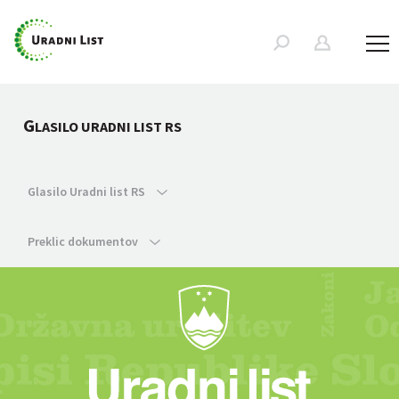
G
LASILO URADNI LIST RS
Glasilo Uradni list RS
Preklic dokumentov