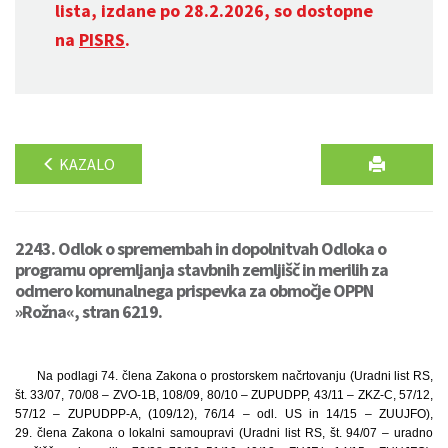
lista, izdane po 28.2.2026, so dostopne
na
PISRS
.
KAZALO
2243. Odlok o spremembah in dopolnitvah Odloka o
programu opremljanja stavbnih zemljišč in merilih za
odmero komunalnega prispevka za območje OPPN
»Rožna«, stran 6219.
Na podlagi 74. člena Zakona o prostorskem načrtovanju (Uradni list RS,
št. 33/07, 70/08 – ZVO-1B, 108/09, 80/10 – ZUPUDPP, 43/11 – ZKZ-C, 57/12,
57/12 – ZUPUDPP-A, (109/12), 76/14 – odl. US in 14/15 – ZUUJFO),
29. člena Zakona o lokalni samoupravi (Uradni list RS, št. 94/07 – uradno