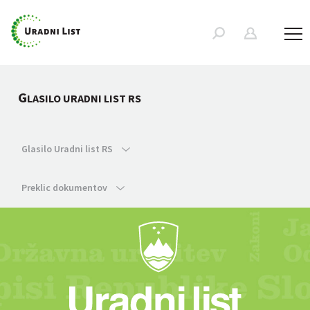
G
LASILO URADNI LIST RS
Glasilo Uradni list RS
Preklic dokumentov