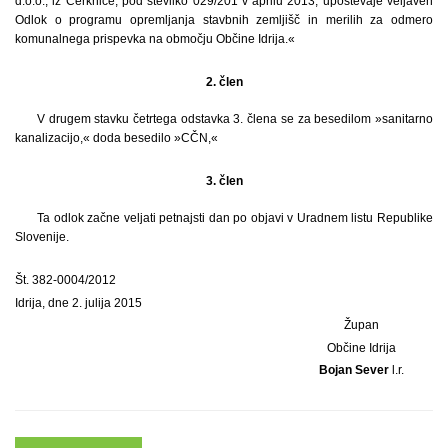
d.o.o., iz Cerknice, pod številko 029/201 v aprilu 2013, upoštevaje veljaven
Odlok o programu opremljanja stavbnih zemljišč in merilih za odmero
komunalnega prispevka na območju Občine Idrija.«
2. člen
V drugem stavku četrtega odstavka 3. člena se za besedilom »sanitarno
kanalizacijo,« doda besedilo »CČN,«
3. člen
Ta odlok začne veljati petnajsti dan po objavi v Uradnem listu Republike
Slovenije.
Št. 382-0004/2012
Idrija, dne 2. julija 2015
Župan
Občine Idrija
Bojan Sever
l.r.