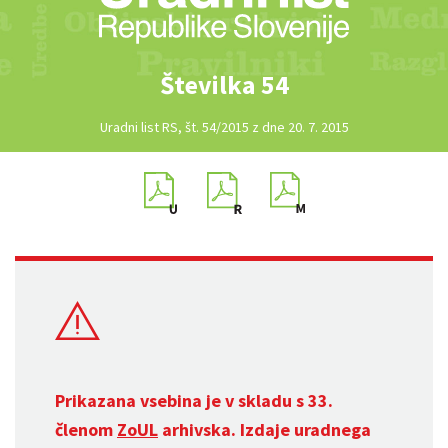
Številka 54
Uradni list RS, št. 54/2015 z dne 20. 7. 2015
Prikazana vsebina je v skladu s 33.
členom
ZoUL
arhivska. Izdaje uradnega