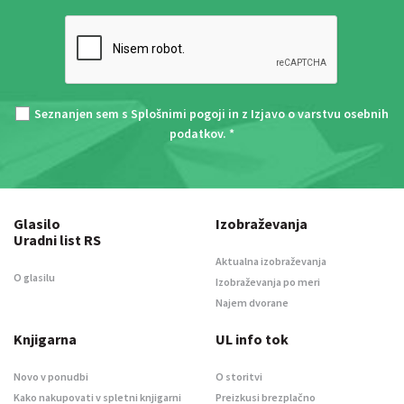
Seznanjen sem s
Splošnimi pogoji
in z
Izjavo o varstvu osebnih
podatkov
. *
Glasilo
Izobraževanja
Uradni list RS
Aktualna izobraževanja
O glasilu
Izobraževanja po meri
Najem dvorane
Knjigarna
UL info tok
Novo v ponudbi
O storitvi
Kako nakupovati v spletni knjigarni
Preizkusi brezplačno