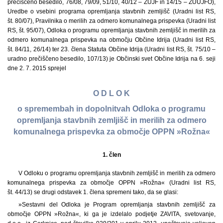
prečiščeno besedilo, 76/08, 79/09, 51/10, 40/12 – ZUJF in 14/15 – ZUUJFO),
Uredbe o vsebini programa opremljanja stavbnih zemljišč (Uradni list RS,
št. 80/07), Pravilnika o merilih za odmero komunalnega prispevka (Uradni list
RS, št. 95/07), Odloka o programu opremljanja stavbnih zemljišč in merilih za
odmero komunalnega prispevka na območju Občine Idrija (Uradni list RS,
št. 84/11, 26/14) ter 23. člena Statuta Občine Idrija (Uradni list RS, št. 75/10 –
uradno prečiščeno besedilo, 107/13) je Občinski svet Občine Idrija na 6. seji
dne 2. 7. 2015 sprejel
O D L O K
o spremembah in dopolnitvah Odloka o programu
opremljanja stavbnih zemljišč in merilih za odmero
komunalnega prispevka za območje OPPN »Rožna«
1.
člen
V Odloku o programu opremljanja stavbnih zemljišč in merilih za odmero
komunalnega prispevka za območje OPPN »Rožna« (Uradni list RS,
št. 44/13) se drugi odstavek 1. člena spremeni tako, da se glasi:
»Sestavni del Odloka je Program opremljanja stavbnih zemljišč za
območje OPPN »Rožna«, ki ga je izdelalo podjetje ZAVITA, svetovanje,