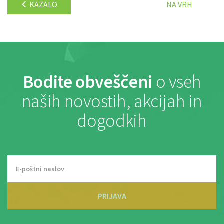
KAZALO
NA VRH
Bodite obveščeni
o vseh
naših novostih, akcijah in
dogodkih
PRIJAVA