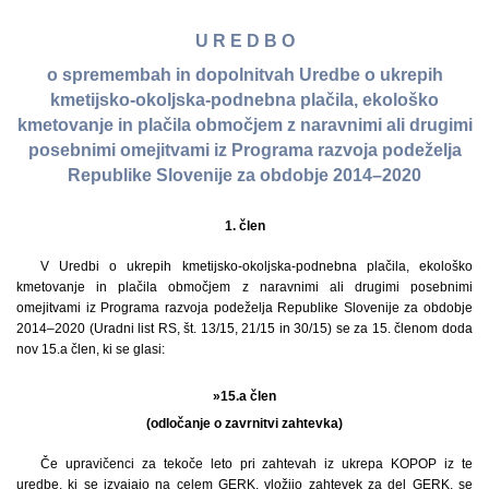
U R E D B O
o spremembah in dopolnitvah Uredbe o ukrepih
kmetijsko-okoljska-podnebna plačila, ekološko
kmetovanje in plačila območjem z naravnimi ali drugimi
posebnimi omejitvami iz Programa razvoja podeželja
Republike Slovenije za obdobje 2014–2020
1. člen
V Uredbi o ukrepih kmetijsko-okoljska-podnebna plačila, ekološko
kmetovanje in plačila območjem z naravnimi ali drugimi posebnimi
omejitvami iz Programa razvoja podeželja Republike Slovenije za obdobje
2014–2020 (Uradni list RS, št. 13/15, 21/15 in 30/15) se za 15. členom doda
nov 15.a člen, ki se glasi:
»15.a člen
(odločanje o zavrnitvi zahtevka)
Če upravičenci za tekoče leto pri zahtevah iz ukrepa KOPOP iz te
uredbe, ki se izvajajo na celem GERK, vložijo zahtevek za del GERK, se