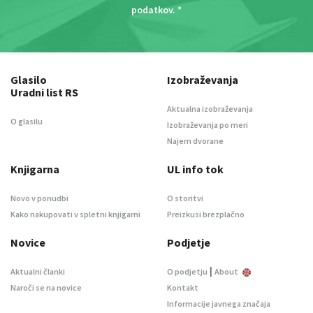
podatkov
. *
Glasilo
Izobraževanja
Uradni list RS
Aktualna izobraževanja
O glasilu
Izobraževanja po meri
Najem dvorane
Knjigarna
UL info tok
Novo v ponudbi
O storitvi
Kako nakupovati v spletni knjigarni
Preizkusi brezplačno
Novice
Podjetje
|
Aktualni članki
O podjetju
About
Naroči se na novice
Kontakt
Informacije javnega značaja