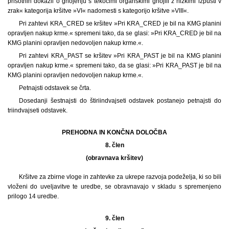
prisotnih dokazil o gnojenju s tekočimi organskimi gnojili z nizkimi izpusti v
zrak« kategorija kršitve »VI« nadomesti s kategorijo kršitve »VIII«.
Pri zahtevi KRA_CRED se kršitev »Pri KRA_CRED je bil na KMG planini
opravljen nakup krme.« spremeni tako, da se glasi: »Pri KRA_CRED je bil na
KMG planini opravljen nedovoljen nakup krme.«.
Pri zahtevi KRA_PAST se kršitev »Pri KRA_PAST je bil na KMG planini
opravljen nakup krme.« spremeni tako, da se glasi: »Pri KRA_PAST je bil na
KMG planini opravljen nedovoljen nakup krme.«.
Petnajsti odstavek se črta.
Dosedanji šestnajsti do štiriindvajseti odstavek postanejo petnajsti do
triindvajseti odstavek.
PREHODNA IN KONČNA DOLOČBA
8. člen
(obravnava kršitev)
Kršitve za zbirne vloge in zahtevke za ukrepe razvoja podeželja, ki so bili
vloženi do uveljavitve te uredbe, se obravnavajo v skladu s spremenjeno
prilogo 14 uredbe.
9. člen