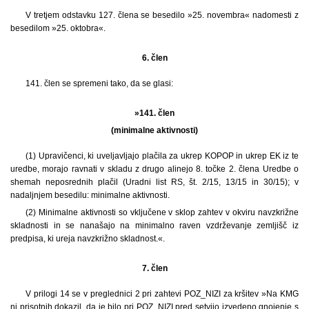
V tretjem odstavku 127. člena se besedilo »25. novembra« nadomesti z
besedilom »25. oktobra«.
6. člen
141. člen se spremeni tako, da se glasi:
»141. člen
(minimalne aktivnosti)
(1) Upravičenci, ki uveljavljajo plačila za ukrep KOPOP in ukrep EK iz te
uredbe, morajo ravnati v skladu z drugo alinejo 8. točke 2. člena Uredbe o
shemah neposrednih plačil (Uradni list RS, št. 2/15, 13/15 in 30/15); v
nadaljnjem besedilu: minimalne aktivnosti.
(2) Minimalne aktivnosti so vključene v sklop zahtev v okviru navzkrižne
skladnosti in se nanašajo na minimalno raven vzdrževanje zemljišč iz
predpisa, ki ureja navzkrižno skladnost.«.
7. člen
V prilogi 14 se v preglednici 2 pri zahtevi POZ_NIZI za kršitev »Na KMG
ni prisotnih dokazil, da je bilo pri POZ_NIZI pred setvijo izvedeno gnojenje s