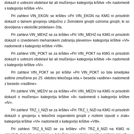
dokazil o ustrezni obdelavi tal ali mulčenju« kategorija kršitve »II« nadomesti
s kategorijo kršitve »IV«.
Pri zahtevi VIN_EKGN se kršitev »Pri VIN_EKGN na KMG ni prisotnih
dokazil o talnem gnojenju izključno z živinskimi gnojili oziroma gnojili, ki so
dovoljena v ekološki pridelavi« črta.
Pri zahtevi VIN_MEHZ se za kršitev »Pri VIN_MEHZ na KMG ni prisotnih
dokazil o izvedenem mehanskem zatiranju plevelov« kategorija kršitve »VI«
nadomesti s kategorijo kršitve »VIII«.
Pri zahtevi VIN_POKT se za kršitev »Pri VIN_POKT na KMG ni prisotnih
dokazil o ustrezni obdelavi tal ali mulčenju« kategorija kršitve »II« nadomesti
s kategorijo kršitve »IV«.
Pri zahtevi VIN_POKT se pri kršitvi »Pri VIN_POKT so bile kmetijske
astline zmulčene po 25. oktobru tekočega leta.« beseda »astline« nadomesti
z besedo »rastline«.
Pri zahtevi VIN_MEDV se za kršitev »Pri VIN_MEDV na KMG ni prisotnih
dokazil o mulčenju« kategorija kršitve »II« nadomesti s kategorijo kršitve
»IV«.
Pri zahtevi TRZ_I_NIZI se za kršitev »Pri TRZ_I_NIZI na KMG ni prisotnih
dokazil o gnojenju s tekočimi organskimi gnojili z nizkimi izpusti v zrak«
kategorija kršitve »VI« nadomesti s kategorijo kršitve »VIII«.
Pri zahtevi TRZ_II_NIZI se za kršitev »Pri TRZ_II_NIZI na KMG ni