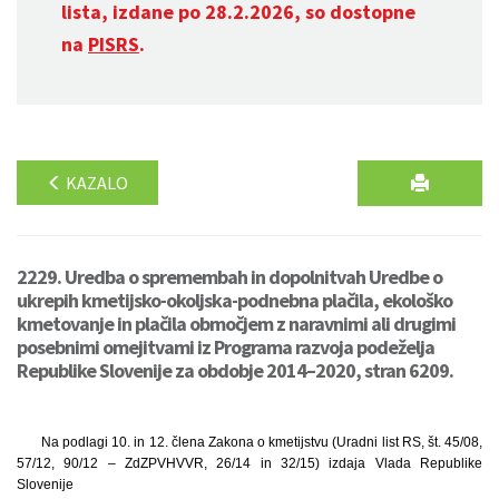
lista, izdane po 28.2.2026, so dostopne
na
PISRS
.
KAZALO
2229. Uredba o spremembah in dopolnitvah Uredbe o
ukrepih kmetijsko-okoljska-podnebna plačila, ekološko
kmetovanje in plačila območjem z naravnimi ali drugimi
posebnimi omejitvami iz Programa razvoja podeželja
Republike Slovenije za obdobje 2014–2020, stran 6209.
Na podlagi 10. in 12. člena Zakona o kmetijstvu (Uradni list RS, št. 45/08,
57/12, 90/12 – ZdZPVHVVR, 26/14 in 32/15) izdaja Vlada Republike
Slovenije