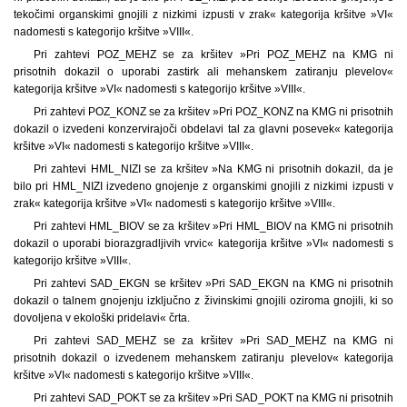
tekočimi organskimi gnojili z nizkimi izpusti v zrak« kategorija kršitve »VI«
nadomesti s kategorijo kršitve »VIII«.
Pri zahtevi POZ_MEHZ se za kršitev »Pri POZ_MEHZ na KMG ni
prisotnih dokazil o uporabi zastirk ali mehanskem zatiranju plevelov«
kategorija kršitve »VI« nadomesti s kategorijo kršitve »VIII«.
Pri zahtevi POZ_KONZ se za kršitev »Pri POZ_KONZ na KMG ni prisotnih
dokazil o izvedeni konzervirajoči obdelavi tal za glavni posevek« kategorija
kršitve »VI« nadomesti s kategorijo kršitve »VIII«.
Pri zahtevi HML_NIZI se za kršitev »Na KMG ni prisotnih dokazil, da je
bilo pri HML_NIZI izvedeno gnojenje z organskimi gnojili z nizkimi izpusti v
zrak« kategorija kršitve »VI« nadomesti s kategorijo kršitve »VIII«.
Pri zahtevi HML_BIOV se za kršitev »Pri HML_BIOV na KMG ni prisotnih
dokazil o uporabi biorazgradljivih vrvic« kategorija kršitve »VI« nadomesti s
kategorijo kršitve »VIII«.
Pri zahtevi SAD_EKGN se kršitev »Pri SAD_EKGN na KMG ni prisotnih
dokazil o talnem gnojenju izključno z živinskimi gnojili oziroma gnojili, ki so
dovoljena v ekološki pridelavi« črta.
Pri zahtevi SAD_MEHZ se za kršitev »Pri SAD_MEHZ na KMG ni
prisotnih dokazil o izvedenem mehanskem zatiranju plevelov« kategorija
kršitve »VI« nadomesti s kategorijo kršitve »VIII«.
Pri zahtevi SAD_POKT se za kršitev »Pri SAD_POKT na KMG ni prisotnih