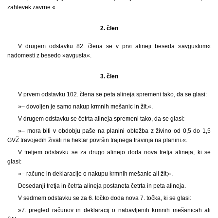
zahtevek zavrne.«.
2. člen
V drugem odstavku 82. člena se v prvi alineji beseda »avgustom«
nadomesti z besedo »avgusta«.
3. člen
V prvem odstavku 102. člena se peta alineja spremeni tako, da se glasi:
»– dovoljen je samo nakup krmnih mešanic in žit.«.
V drugem odstavku se četrta alineja spremeni tako, da se glasi:
»– mora biti v obdobju paše na planini obtežba z živino od 0,5 do 1,5
GVŽ travojedih živali na hektar površin trajnega travinja na planini.«.
V tretjem odstavku se za drugo alinejo doda nova tretja alineja, ki se
glasi:
»– račune in deklaracije o nakupu krmnih mešanic ali žit;«.
Dosedanji tretja in četrta alineja postaneta četrta in peta alineja.
V sedmem odstavku se za 6. točko doda nova 7. točka, ki se glasi:
»7. pregled računov in deklaracij o nabavljenih krmnih mešanicah ali