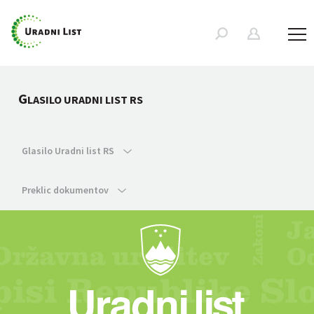
G
LASILO URADNI LIST RS
Glasilo Uradni list RS
Preklic dokumentov