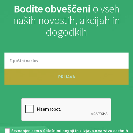
Bodite obveščeni
o vseh
naših novostih, akcijah in
dogodkih
PRIJAVA
Seznanjen sem s
Splošnimi pogoji
in z
Izjavo o varstvu osebnih