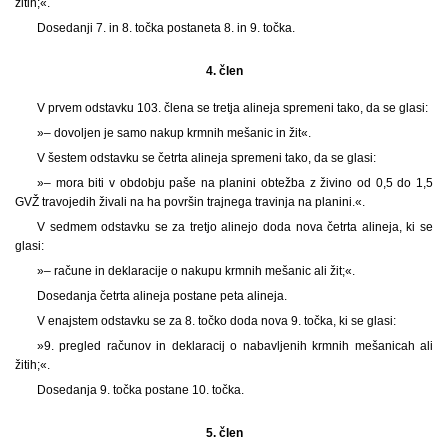
žitih;«.
Dosedanji 7. in 8. točka postaneta 8. in 9. točka.
4. člen
V prvem odstavku 103. člena se tretja alineja spremeni tako, da se glasi:
»– dovoljen je samo nakup krmnih mešanic in žit«.
V šestem odstavku se četrta alineja spremeni tako, da se glasi:
»– mora biti v obdobju paše na planini obtežba z živino od 0,5 do 1,5
GVŽ travojedih živali na ha površin trajnega travinja na planini.«.
V sedmem odstavku se za tretjo alinejo doda nova četrta alineja, ki se
glasi:
»– račune in deklaracije o nakupu krmnih mešanic ali žit;«.
Dosedanja četrta alineja postane peta alineja.
V enajstem odstavku se za 8. točko doda nova 9. točka, ki se glasi:
»9. pregled računov in deklaracij o nabavljenih krmnih mešanicah ali
žitih;«.
Dosedanja 9. točka postane 10. točka.
5. člen