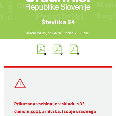
Številka 54
Uradni list RS, št. 54/2015 z dne 20. 7. 2015
Prikazana vsebina je v skladu s 33.
členom
ZoUL
arhivska. Izdaje uradnega