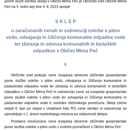
javnih služb varstva okolja v Občini Mirna Peč je Občinski svet Občine Mirna
Peč na 5. redni seji dne 4. 6. 2015 sprejel
S K L E P
o zaračunanih cenah in subvenciji oskrbe s pitno
vodo, odvajanja in čiščenja komunalne odpadne vode
ter zbiranja in odvoza komunalnih in bioloških
odpadkov v Občini Mirna Peč
I.
Občinski svet potrjuje cene izvajanja obvezne občinske gospodarske
javne službe oskrbe s pitno vodo, odvajanja in čiščenja komunalne in
padavinske odpadne vode ter zbiranja in odvoza komunalnih in bioloških
odpadkov v Občini Mirna Peč in subvencijo cene za izvajanje gospodarske
javne službe oskrbe s pitno vodo ter odvajanja in čiščenja komunalne in
padavinske odpadne vode iz sredstev občinskega proračuna. Sklep začne
veljati 8. dan po objavi v Uradnem listu RS, cene storitev in subvencije se
uporabljajo s 1. dnem naslednjega meseca po veljavnosti sklepa.
Prodajna zaračunana cena izvajanja obvezne občinske gospodarske
javne službe oskrbe s pitno vodo z vodnim povračilom v Občini Mirna Peč: