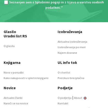
Seznanjen sem s
Splošnimi pogoji
in z
Izjavo o varstvu osebnih
podatkov
. *
Glasilo
Izobraževanja
Uradni list RS
Aktualna izobraževanja
O glasilu
Izobraževanja po meri
Najem dvorane
Knjigarna
UL info tok
Novo v ponudbi
O storitvi
Kako nakupovati v spletni knjigarni
Preizkusi brezplačno
Novice
Podjetje
|
Aktualni članki
O podjetju
About
Naroči se na novice
Kontakt