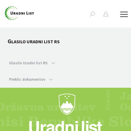
G
LASILO URADNI LIST RS
Glasilo Uradni list RS
Preklic dokumentov