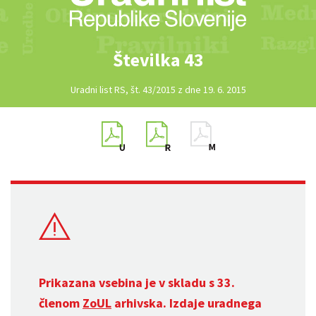
Številka 43
Uradni list RS, št. 43/2015 z dne 19. 6. 2015
Prikazana vsebina je v skladu s 33.
členom
ZoUL
arhivska. Izdaje uradnega