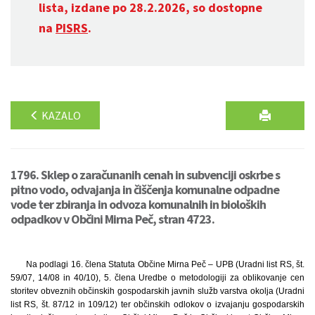
lista, izdane po 28.2.2026, so dostopne
na
PISRS
.
KAZALO
1796. Sklep o zaračunanih cenah in subvenciji oskrbe s
pitno vodo, odvajanja in čiščenja komunalne odpadne
vode ter zbiranja in odvoza komunalnih in bioloških
odpadkov v Občini Mirna Peč, stran 4723.
Na podlagi 16. člena Statuta Občine Mirna Peč – UPB (Uradni list RS, št.
59/07, 14/08 in 40/10), 5. člena Uredbe o metodologiji za oblikovanje cen
storitev obveznih občinskih gospodarskih javnih služb varstva okolja (Uradni
list RS, št. 87/12 in 109/12) ter občinskih odlokov o izvajanju gospodarskih