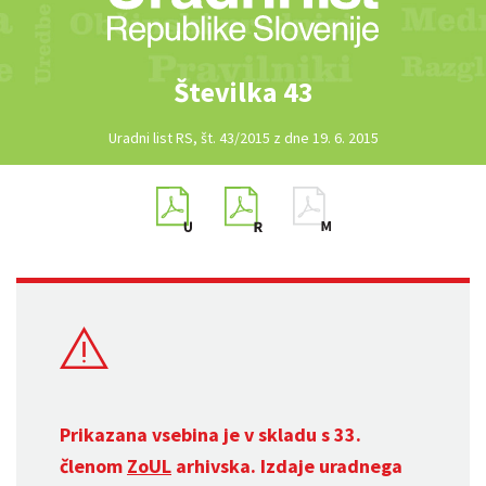
Številka 43
Uradni list RS, št. 43/2015 z dne 19. 6. 2015
Prikazana vsebina je v skladu s 33.
členom
ZoUL
arhivska. Izdaje uradnega