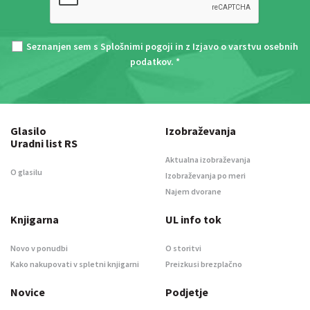
Seznanjen sem s
Splošnimi pogoji
in z
Izjavo o varstvu osebnih
podatkov
. *
Glasilo
Izobraževanja
Uradni list RS
Aktualna izobraževanja
O glasilu
Izobraževanja po meri
Najem dvorane
Knjigarna
UL info tok
Novo v ponudbi
O storitvi
Kako nakupovati v spletni knjigarni
Preizkusi brezplačno
Novice
Podjetje