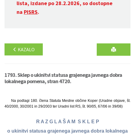
lista, izdane po 28.2.2026, so dostopne
na
PISRS
.
KAZALO
1793. Sklep o ukinitvi statusa grajenega javnega dobra
lokalnega pomena, stran 4720.
Na podlagi 180. člena Statuta Mestne občine Koper (Uradne objave, št.
40/2000, 30/2001 in 29/2003 ter Uradni list RS, št. 90/05, 67/06 in 39/08)
R A Z G L A Š A M S K L E P
o ukinitvi statusa grajenega javnega dobra lokalnega