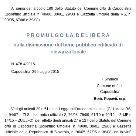
Ai sensi dell’articolo 180 dello Statuto del Comune città di Capodistria
(Bollettino ufficiale n. 40/00, 30/01, 29/03 e Gazzetta ufficiale della RS, n.
90/05, 67/06 e 39/08)
P R O M U L G O L A D E L I B E R A
sulla dismissione del bene pubblico edificato di
rilevanza locale
N. 478-4/2015
Capodistria, 29 maggio 2015
Il Sindaco
Comune città di
Capodistria
Boris Popovič
m.p.
Visti gli articoli 29 e 51 della Legge sull’autonomia locale (G.U. della RS,
n. 94/07 – ZLS-testo unico ufficiale 2, 76/08, 79/09, 51/10 e 40/12 – ZUJF e
14/15 – ZUUJFO), per effetto degli articoli 27 e 127 dello Statuto del Comune
città di Capodistria (Bollettino Ufficiale, n. 40/00, 30/01, 29/03 e Gazzetta
Ufficiale della Repubblica di Slovenia, n. 90/05, 67/06 e 38/08) ed in virtù