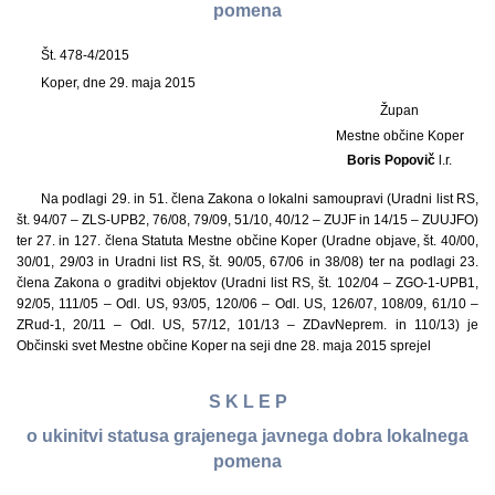
pomena
Št. 478-4/2015
Koper, dne 29. maja 2015
Župan
Mestne občine Koper
Boris Popovič
l.r.
Na podlagi 29. in 51. člena Zakona o lokalni samoupravi (Uradni list RS,
št. 94/07 – ZLS-UPB2, 76/08, 79/09, 51/10, 40/12 – ZUJF in 14/15 – ZUUJFO)
ter 27. in 127. člena Statuta Mestne občine Koper (Uradne objave, št. 40/00,
30/01, 29/03 in Uradni list RS, št. 90/05, 67/06 in 38/08) ter na podlagi 23.
člena Zakona o graditvi objektov (Uradni list RS, št. 102/04 – ZGO-1-UPB1,
92/05, 111/05 – Odl. US, 93/05, 120/06 – Odl. US, 126/07, 108/09, 61/10 –
ZRud-1, 20/11 – Odl. US, 57/12, 101/13 – ZDavNeprem. in 110/13) je
Občinski svet Mestne občine Koper na seji dne 28. maja 2015 sprejel
S K L E P
o ukinitvi statusa grajenega javnega dobra lokalnega
pomena