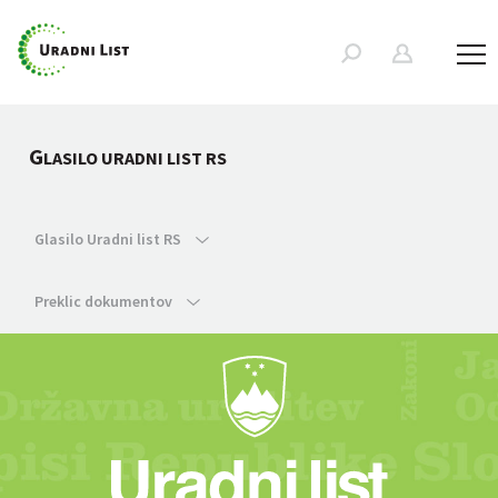
G
LASILO URADNI LIST RS
Glasilo Uradni list RS
Preklic dokumentov