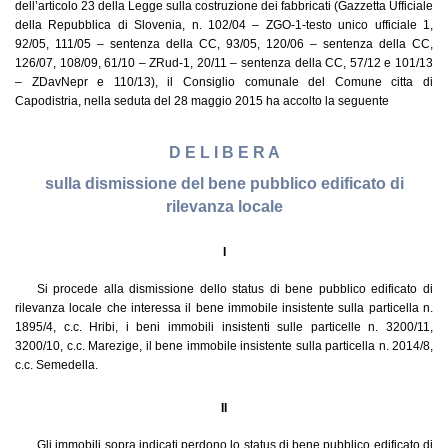
dell’articolo 23 della Legge sulla costruzione dei fabbricati (Gazzetta Ufficiale
della Repubblica di Slovenia, n. 102/04 – ZGO-1-testo unico ufficiale 1,
92/05, 111/05 – sentenza della CC, 93/05, 120/06 – sentenza della CC,
126/07, 108/09, 61/10 – ZRud-1, 20/11 – sentenza della CC, 57/12 e 101/13
– ZDavNepr e 110/13), il Consiglio comunale del Comune citta di
Capodistria, nella seduta del 28 maggio 2015 ha accolto la seguente
D E L I B E R A
sulla dismissione del bene pubblico edificato di
rilevanza locale
I
Si procede alla dismissione dello status di bene pubblico edificato di
rilevanza locale che interessa il bene immobile insistente sulla particella n.
1895/4, c.c. Hribi, i beni immobili insistenti sulle particelle n. 3200/11,
3200/10, c.c. Marezige, il bene immobile insistente sulla particella n. 2014/8,
c.c. Semedella.
II
Gli immobili sopra indicati perdono lo status di bene pubblico edificato di