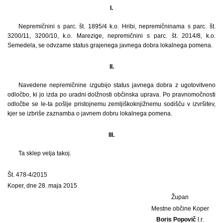
I.
Nepremičnini s parc. št. 1895/4 k.o. Hribi, nepremičninama s parc. št.
3200/11, 3200/10, k.o. Marezige, nepremičnini s parc. št. 2014/8, k.o.
Semedela, se odvzame status grajenega javnega dobra lokalnega pomena.
II.
Navedene nepremičnine izgubijo status javnega dobra z ugotovitveno
odločbo, ki jo izda po uradni dolžnosti občinska uprava. Po pravnomočnosti
odločbe se le-ta pošlje pristojnemu zemljiškoknjižnemu sodišču v izvršitev,
kjer se izbriše zaznamba o javnem dobru lokalnega pomena.
III.
Ta sklep velja takoj.
Št. 478-4/2015
Koper, dne 28. maja 2015
Župan
Mestne občine Koper
Boris Popovič
l.r.