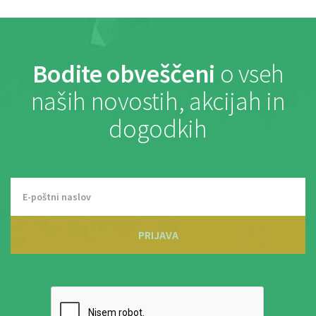
Bodite obveščeni
o vseh
naših novostih, akcijah in
dogodkih
PRIJAVA