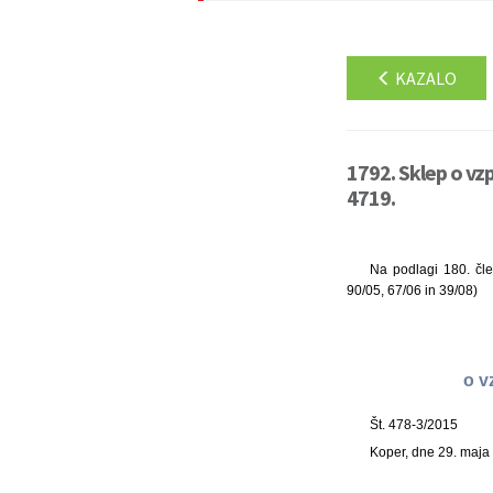
KAZALO
1792. Sklep o vz
4719.
Na podlagi 180. čle
90/05, 67/06 in 39/08)
o v
Št. 478-3/2015
Koper, dne 29. maja