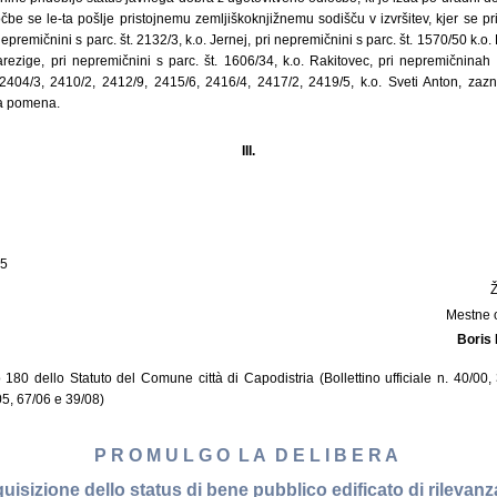
e se le-ta pošlje pristojnemu zemljiškoknjižnemu sodišču v izvršitev, kjer se pri
 nepremičnini s parc. št. 2132/3, k.o. Jernej, pri nepremičnini s parc. št. 1570/50 k.o.
arezige, pri nepremičnini s parc. št. 1606/34, k.o. Rakitovec, pri nepremičninah 
 2404/3, 2410/2, 2412/9, 2415/6, 2416/4, 2417/2, 2419/5, k.o. Sveti Anton, zaz
a pomena.
III.
15
Mestne 
Boris
lo 180 dello Statuto del Comune città di Capodistria (Bollettino ufficiale n. 40/00
/05, 67/06 e 39/08)
P R O M U L G O L A D E L I B E R A
quisizione dello status di bene pubblico edificato di rilevanz