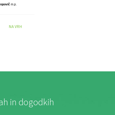
Popovič
m.p.
NA VRH
jah in dogodkih