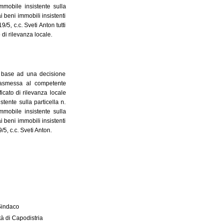
immobile insistente sulla
i beni immobili insistenti
/5, c.c. Sveti Anton tutti
 di rilevanza locale.
in base ad una decisione
 trasmessa al competente
ficato di rilevanza locale
tente sulla particella n.
mmobile insistente sulla
i beni immobili insistenti
5, c.c. Sveti Anton.
 Sindaco
à di Capodistria