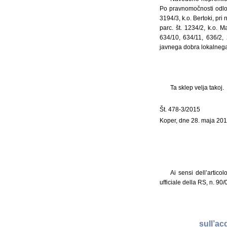
Po pravnomočnosti odločb
3194/3, k.o. Bertoki, pri
parc. št. 1234/2, k.o. M
634/10, 634/11, 636/2,
javnega dobra lokalneg
Ta sklep velja takoj.
Št. 478-3/2015
Koper, dne 28. maja 20
Ai sensi dell’artico
ufficiale della RS, n. 90
sull’ac