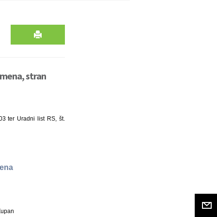
omena, stran
 ter Uradni list RS, št.
mena
Župan