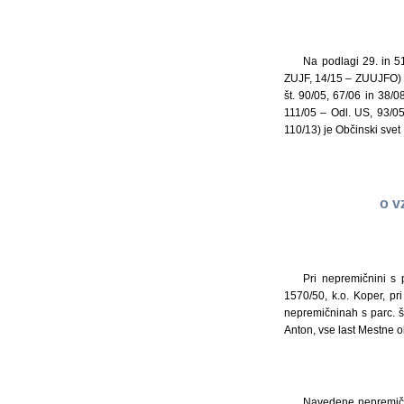
Na podlagi 29. in 5
ZUJF, 14/15 – ZUUJFO) te
št. 90/05, 67/06 in 38/
111/05 – Odl. US, 93/0
110/13) je Občinski svet
o v
Pri nepremičnini s p
1570/50, k.o. Koper, pri
nepremičninah s parc. št
Anton, vse last Mestne 
Navedene nepremični