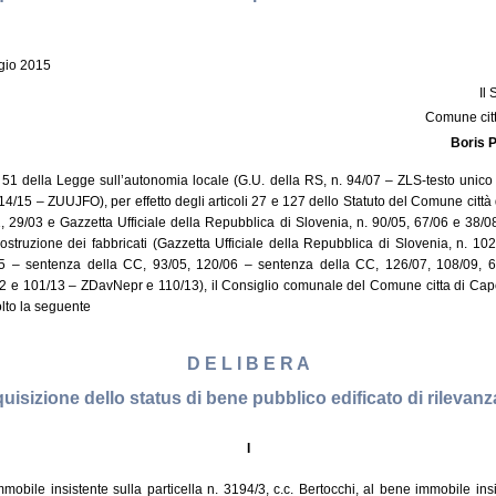
gio 2015
Il
Comune citt
Boris 
9 e 51 della Legge sull’autonomia locale (G.U. della RS, n. 94/07 – ZLS-testo unico 
4/15 – ZUUJFO), per effetto degli articoli 27 e 127 dello Statuto del Comune città d
1, 29/03 e Gazzetta Ufficiale della Repubblica di Slovenia, n. 90/05, 67/06 e 38/08)
ostruzione dei fabbricati (Gazzetta Ufficiale della Repubblica di Slovenia, n. 10
1/05 – sentenza della CC, 93/05, 120/06 – sentenza della CC, 126/07, 108/09, 
2 e 101/13 – ZDavNepr e 110/13), il Consiglio comunale del Comune citta di Capod
lto la seguente
D E L I B E R A
quisizione dello status di bene pubblico edificato di rilevanz
I
obile insistente sulla particella n. 3194/3, c.c. Bertocchi, al bene immobile insis