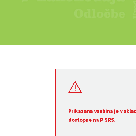
Prikazana vsebina je v skla
dostopne na
PISRS
.