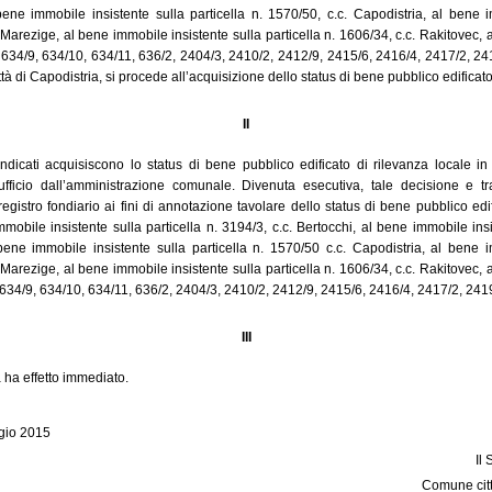
bene immobile insistente sulla particella n. 1570/50, c.c. Capodistria, al bene 
. Marezige, al bene immobile insistente sulla particella n. 1606/34, c.c. Rakitovec, a
, 634/9, 634/10, 634/11, 636/2, 2404/3, 2410/2, 2412/9, 2415/6, 2416/4, 2417/2, 2419
à di Capodistria, si procede all’acquisizione dello status di bene pubblico edificato
II
indicati acquisiscono lo status di bene pubblico edificato di rilevanza locale 
 d’ufficio dall’amministrazione comunale. Divenuta esecutiva, tale decisione e
 registro fondiario ai fini di annotazione tavolare dello status di bene pubblico edi
mobile insistente sulla particella n. 3194/3, c.c. Bertocchi, al bene immobile insis
 bene immobile insistente sulla particella n. 1570/50 c.c. Capodistria, al bene i
. Marezige, al bene immobile insistente sulla particella n. 1606/34, c.c. Rakitovec, a
, 634/9, 634/10, 634/11, 636/2, 2404/3, 2410/2, 2412/9, 2415/6, 2416/4, 2417/2, 2419/
III
 ha effetto immediato.
gio 2015
Il
Comune citt