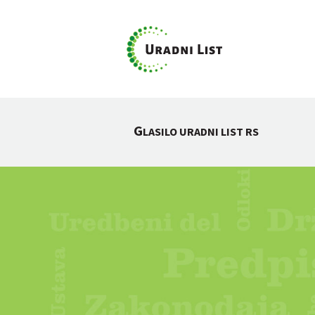
G
LASILO URADNI LIST RS