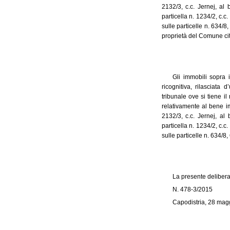
2132/3, c.c. Jernej, al 
particella n. 1234/2, c.c
sulle particelle n. 634/8
proprietà del Comune citt
Gli immobili sopra 
ricognitiva, rilasciata
tribunale ove si tiene il
relativamente al bene im
2132/3, c.c. Jernej, al
particella n. 1234/2, c.c
sulle particelle n. 634/8
La presente delibera
N. 478-3/2015
Capodistria, 28 mag