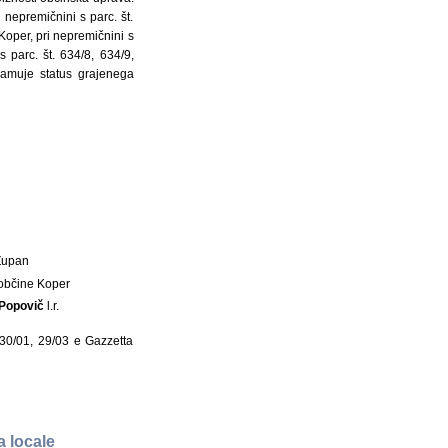
 nepremičnini s parc. št.
 Koper, pri nepremičnini s
s parc. št. 634/8, 634/9,
namuje status grajenega
Župan
občine Koper
 Popovič
l.r.
, 30/01, 29/03 e Gazzetta
a locale