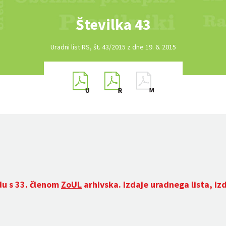
Številka 43
Uradni list RS, št. 43/2015 z dne 19. 6. 2015
du s 33. členom
ZoUL
arhivska. Izdaje uradnega lista, iz