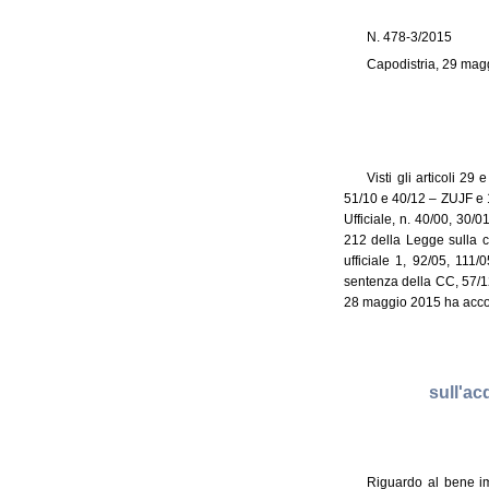
N. 478-3/2015
Capodistria, 29 mag
Visti gli articoli 2
51/10 e 40/12 – ZUJF e 1
Ufficiale, n. 40/00, 30/0
212 della Legge sulla c
ufficiale 1, 92/05, 11
sentenza della CC, 57/1
28 maggio 2015 ha acco
sull'ac
Riguardo al bene imm