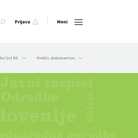
Prijava
Meni
dni list RS
Preklic dokumentov