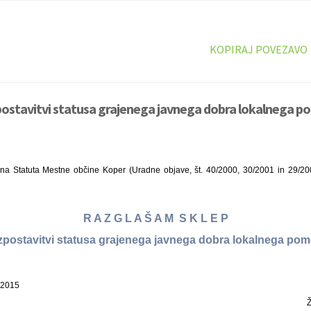
KOPIRAJ POVEZAVO
postavitvi statusa grajenega javnega dobra lokalnega p
na Statuta Mestne občine Koper (Uradne objave, št. 40/2000, 30/2001 in 29/2003
R A Z G L A Š A M S K L E P
zpostavitvi statusa grajenega javnega dobra lokalnega po
 2015