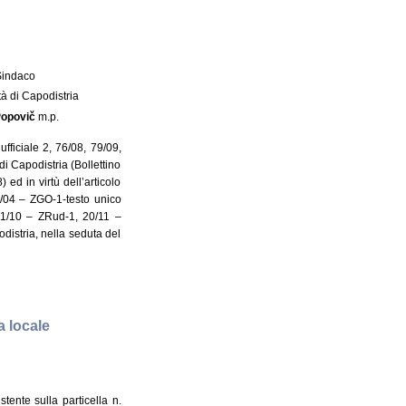
 Sindaco
à di Capodistria
Popovič
m.p.
ufficiale 2, 76/08, 79/09,
i Capodistria (Bollettino
 ed in virtù dell’articolo
2/04 – ZGO-1-testo unico
61/10 – ZRud-1, 20/11 –
istria, nella seduta del
a locale
tente sulla particella n.