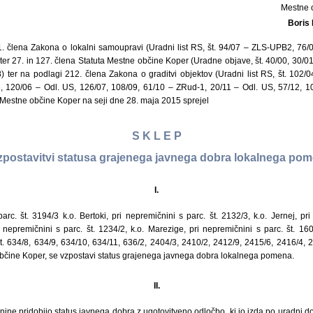
Mestne 
Boris
1. člena Zakona o lokalni samoupravi (Uradni list RS, št. 94/07 – ZLS-UPB2, 76/0
r 27. in 127. člena Statuta Mestne občine Koper (Uradne objave, št. 40/00, 30/01,
08) ter na podlagi 212. člena Zakona o graditvi objektov (Uradni list RS, št. 102
5, 120/06 – Odl. US, 126/07, 108/09, 61/10 – ZRud-1, 20/11 – Odl. US, 57/12, 
 Mestne občine Koper na seji dne 28. maja 2015 sprejel
S K L E P
zpostavitvi statusa grajenega javnega dobra lokalnega po
I.
arc. št. 3194/3 k.o. Bertoki, pri nepremičnini s parc. št. 2132/3, k.o. Jernej, pri
 nepremičnini s parc. št. 1234/2, k.o. Marezige, pri nepremičnini s parc. št. 160
. 634/8, 634/9, 634/10, 634/11, 636/2, 2404/3, 2410/2, 2412/9, 2415/6, 2416/4, 2
občine Koper, se vzpostavi status grajenega javnega dobra lokalnega pomena.
II.
ne pridobijo status javnega dobra z ugotovitveno odločbo, ki jo izda po uradni do