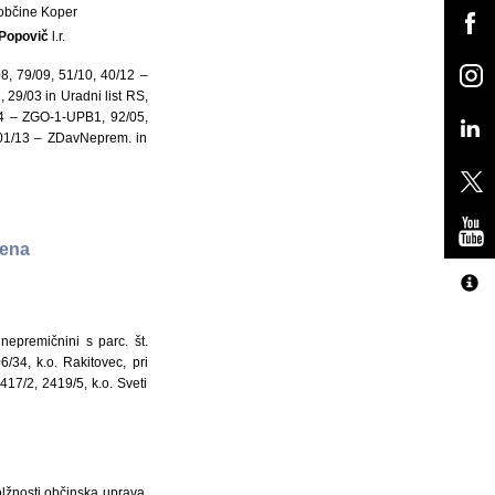
občine Koper
 Popovič
l.r.
8, 79/09, 51/10, 40/12 –
 29/03 in Uradni list RS,
/04 – ZGO-1-UPB1, 92/05,
101/13 – ZDavNeprem. in
mena
 nepremičnini s parc. št.
6/34, k.o. Rakitovec, pri
417/2, 2419/5, k.o. Sveti
lžnosti občinska uprava.