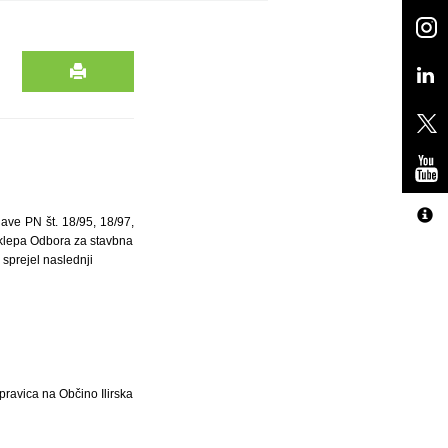
jave PN št. 18/95, 18/97,
 sklepa Odbora za stavbna
 sprejel naslednji
 pravica na Občino Ilirska