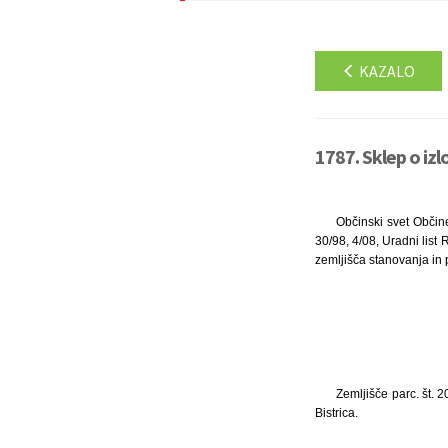
KAZALO
1787. Sklep o izl
Občinski svet Občine
30/98, 4/08, Uradni list
zemljišča stanovanja in p
Zemljišče parc. št. 2
Bistrica.