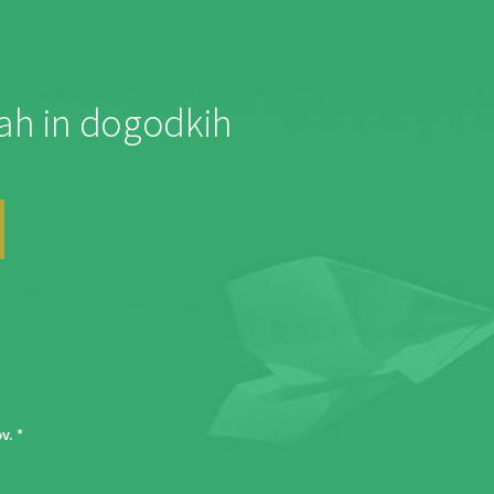
jah in dogodkih
ov
. *