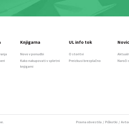
a
Knjigarna
UL info tok
Novi
vanja
Novo v ponudbi
O storitvi
Aktualn
meri
Kako nakupovati v spletni
Preizkusi brezplačno
Naroči 
knjigarni
ne.
Pravna obvestila
/
Piškotki
/ Avtor