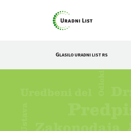
G
LASILO URADNI LIST RS