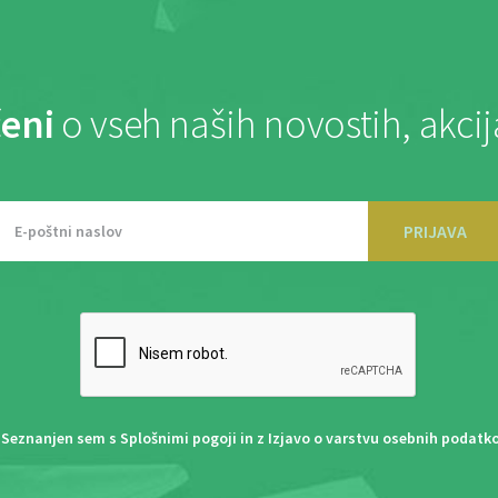
eni
o vseh naših novostih, akci
PRIJAVA
Seznanjen sem s
Splošnimi pogoji
in z
Izjavo o varstvu osebnih podatk