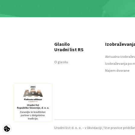
Glasilo
Izobraževanj
Uradni list RS
Aktualna izobraže
O glasilu
Izobraževanja po 
Najem dvorane
Uradni list d. o. o. – v likvidaciji / Vse pravice pridrža