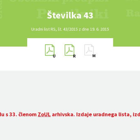
Številka 43
Uradni list RS, št. 43/2015 z dne 19. 6. 2015
du s 33. členom
ZoUL
arhivska. Izdaje uradnega lista, iz