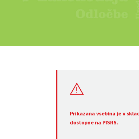
Prikazana vsebina je v skla
dostopne na
PISRS
.