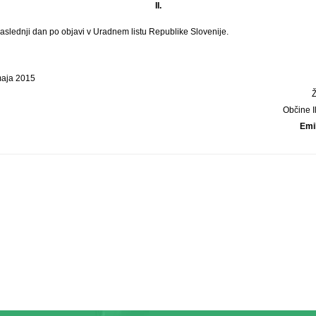
II.
naslednji dan po objavi v Uradnem listu Republike Slovenije.
 maja 2015
Občine Il
Emi