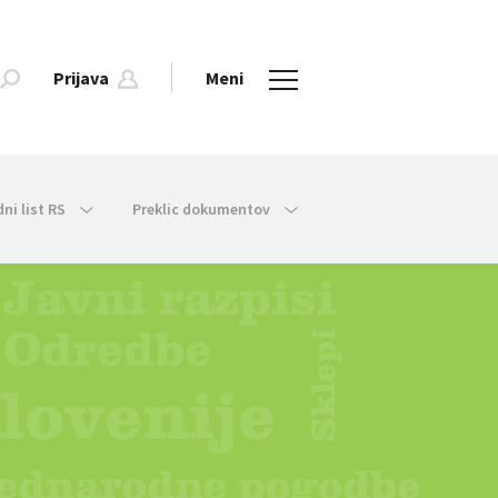
Prijava
Meni
dni list RS
Preklic dokumentov