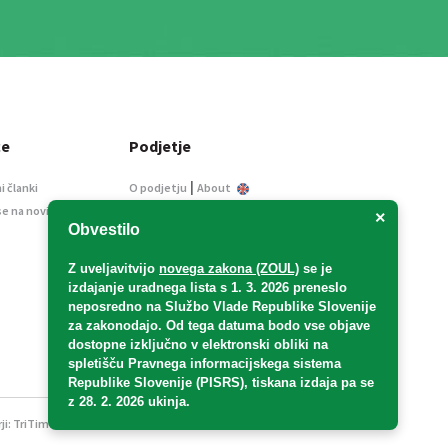
ce
Podjetje
|
i članki
O podjetju
About
se na novice
Kontakt
×
Obvestilo
Informacije javnega
značaja
Z uveljavitvijo
novega zakona (ZOUL)
se je
Oglaševanje
izdajanje uradnega lista s 1. 3. 2026 preneslo
Splošni pogoji
neposredno
na Službo Vlade Republike Slovenije
Izjava o varstvu osebnih
za zakonodajo
. Od tega datuma bodo vse objave
podatkov
dostopne izključno v elektronski obliki na
spletišču Pravnega informacijskega sistema
E-dražbe
Republike Slovenije (PISRS), tiskana izdaja pa se
z 28. 2. 2026 ukinja.
ji:
TriTim spletna agencija
v sodelovanju z 2Mobile