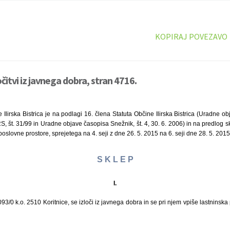
KOPIRAJ POVEZAVO
očitvi iz javnega dobra, stran 4716.
 Ilirska Bistrica je na podlagi 16. člena Statuta Občine Ilirska Bistrica (Uradne ob
 RS, št. 31/99 in Uradne objave časopisa Snežnik, št. 4, 30. 6. 2006) in na predlog
oslovne prostore, sprejetega na 4. seji z dne 26. 5. 2015 na 6. seji dne 28. 5. 2015
S K L E P
I.
093/0 k.o. 2510 Koritnice, se izloči iz javnega dobra in se pri njem vpiše lastninska