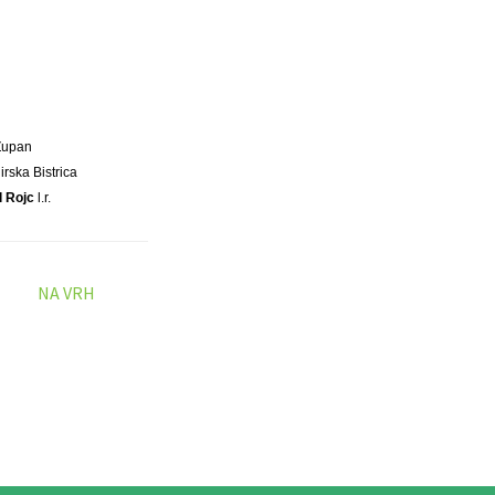
Župan
irska Bistrica
l Rojc
l.r.
NA VRH