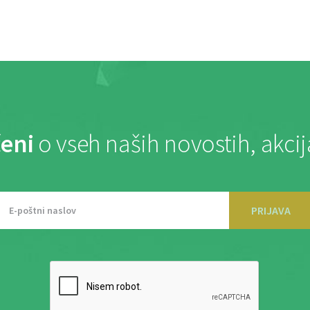
eni
o vseh naših novostih, akci
PRIJAVA