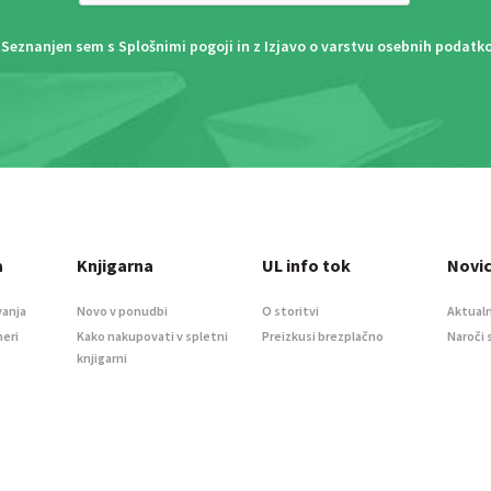
Seznanjen sem s
Splošnimi pogoji
in z
Izjavo o varstvu osebnih podatk
a
Knjigarna
UL info tok
Novi
vanja
Novo v ponudbi
O storitvi
Aktualn
meri
Kako nakupovati v spletni
Preizkusi brezplačno
Naroči 
knjigarni