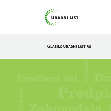
G
LASILO URADNI LIST RS