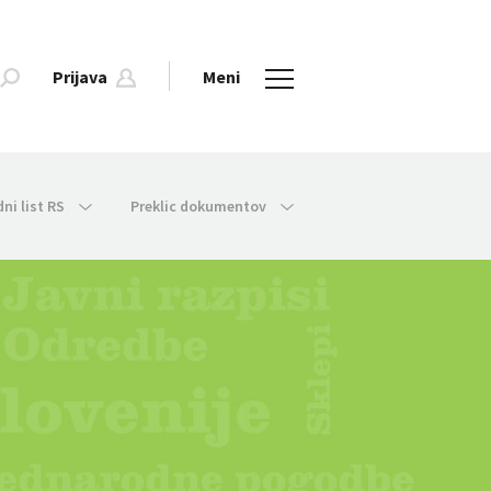
Prijava
Meni
dni list RS
Preklic dokumentov