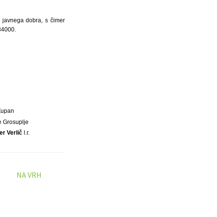
a javnega dobra, s čimer
34000.
Župan
e Grosuplje
er Verlič
l.r.
NA VRH