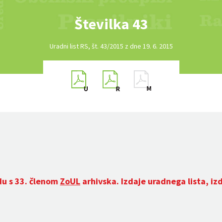
Številka 43
Uradni list RS, št. 43/2015 z dne 19. 6. 2015
du s 33. členom
ZoUL
arhivska. Izdaje uradnega lista, iz