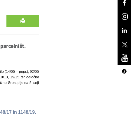
arcelni št.
lo (14/05 – popr.), 92/05
0/13, 19/15 ter odločbe
čine Grosuplje na 5. seji
48/17 in 1148/19,