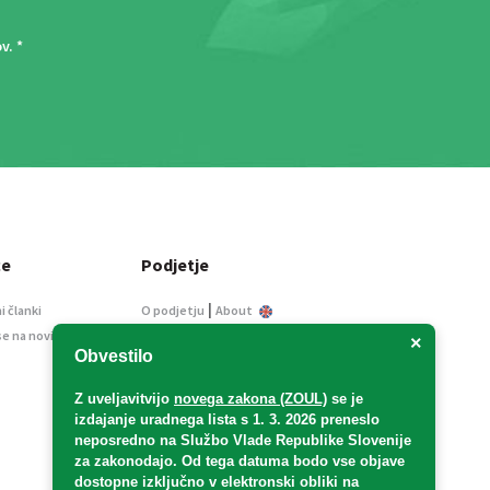
ov
. *
ce
Podjetje
|
i članki
O podjetju
About
se na novice
Kontakt
×
Obvestilo
Informacije javnega
značaja
Z uveljavitvijo
novega zakona (ZOUL)
se je
Oglaševanje
izdajanje uradnega lista s 1. 3. 2026 preneslo
Splošni pogoji
neposredno
na Službo Vlade Republike Slovenije
Izjava o varstvu osebnih
za zakonodajo
. Od tega datuma bodo vse objave
podatkov
dostopne izključno v elektronski obliki na