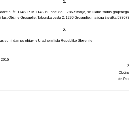
1.
rcelni št. 1148/17 in 1148/19, obe k.o. 1786-Šmarje, se ukine status grajeneg
i last Občine Grosuplje, Taborska cesta 2, 1290 Grosuplje, matična številka 58807
2.
naslednji dan po objavi v Uradnem listu Republike Slovenije.
a 2015
Občin
dr. Pet