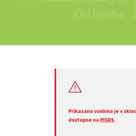
Prikazana vsebina je v skla
dostopne na
PISRS
.