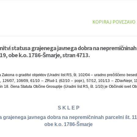
KOPIRAJ POVEZAVO
initvi statusa grajenega javnega dobra na nepremičninah p
19, obe k.o. 1786-Šmarje, stran 4713.
 Zakona o graditvi objektov (Uradni list RS, št. 102/04 – uradno prečiščeno besedi
 126/07, 108/09, 61/10 – ZRud-1 (62/10 – popr.), 57/12, 101/13 – ZDavNepr, 11
 18. člena Statuta Občine Grosuplje (Uradni list RS, št. 1/10) je Občinski svet Ob
S K L E P
sa grajenega javnega dobra na nepremičninah parcelni št. 11
obe k.o. 1786-Šmarje