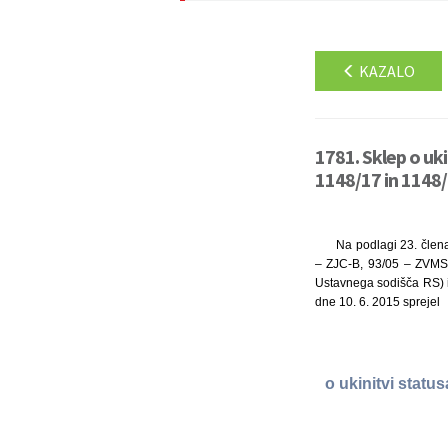
KAZALO
1781. Sklep o uk
1148/17 in 1148/
Na podlagi 23. člena
– ZJC-B, 93/05 – ZVMS,
Ustavnega sodišča RS) in
dne 10. 6. 2015 sprejel
o ukinitvi statu