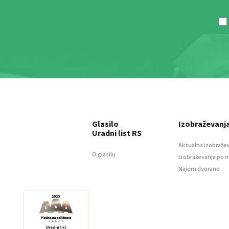
Glasilo
Izobraževanj
Uradni list RS
Aktualna izobraže
O glasilu
Izobraževanja po 
Najem dvorane