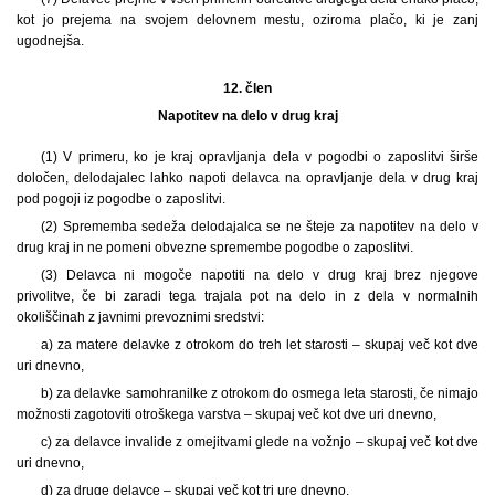
kot jo prejema na svojem delovnem mestu, oziroma plačo, ki je zanj
ugodnejša.
12. člen
Napotitev na delo v drug kraj
(1) V primeru, ko je kraj opravljanja dela v pogodbi o zaposlitvi širše
določen, delodajalec lahko napoti delavca na opravljanje dela v drug kraj
pod pogoji iz pogodbe o zaposlitvi.
(2) Sprememba sedeža delodajalca se ne šteje za napotitev na delo v
drug kraj in ne pomeni obvezne spremembe pogodbe o zaposlitvi.
(3) Delavca ni mogoče napotiti na delo v drug kraj brez njegove
privolitve, če bi zaradi tega trajala pot na delo in z dela v normalnih
okoliščinah z javnimi prevoznimi sredstvi:
a) za matere delavke z otrokom do treh let starosti – skupaj več kot dve
uri dnevno,
b) za delavke samohranilke z otrokom do osmega leta starosti, če nimajo
možnosti zagotoviti otroškega varstva – skupaj več kot dve uri dnevno,
c) za delavce invalide z omejitvami glede na vožnjo – skupaj več kot dve
uri dnevno,
d) za druge delavce – skupaj več kot tri ure dnevno.