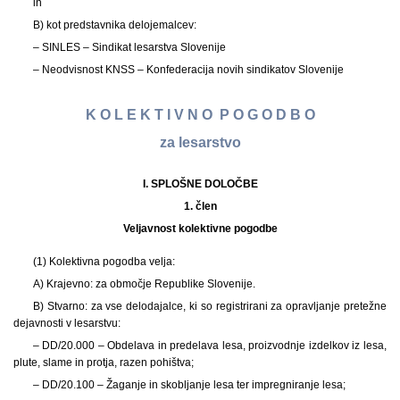
in
B) kot predstavnika delojemalcev:
– SINLES – Sindikat lesarstva Slovenije
– Neodvisnost KNSS – Konfederacija novih sindikatov Slovenije
K O L E K T I V N O P O G O D B O
za lesarstvo
I. SPLOŠNE DOLOČBE
1. člen
Veljavnost kolektivne pogodbe
(1) Kolektivna pogodba velja:
A) Krajevno: za območje Republike Slovenije.
B) Stvarno: za vse delodajalce, ki so registrirani za opravljanje pretežne
dejavnosti v lesarstvu:
– DD/20.000 – Obdelava in predelava lesa, proizvodnje izdelkov iz lesa,
plute, slame in protja, razen pohištva;
– DD/20.100 – Žaganje in skobljanje lesa ter impregniranje lesa;