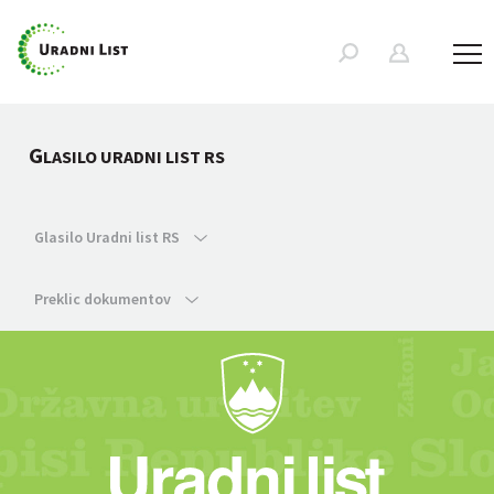
G
LASILO URADNI LIST RS
Glasilo Uradni list RS
Preklic dokumentov