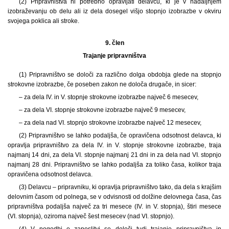
(2) Pripravništva ni potrebno opravljati delavcu, ki je v nadaljnjem
izobraževanju ob delu ali iz dela dosegel višjo stopnjo izobrazbe v okviru
svojega poklica ali stroke.
9. člen
Trajanje pripravništva
(1)
Pripravništvo se določi za različno dolga obdobja glede na stopnjo
strokovne izobrazbe, če poseben zakon ne določa drugače, in sicer:
– za dela IV. in V. stopnje strokovne izobrazbe največ 6 mesecev,
– za dela VI. stopnje strokovne izobrazbe največ 9 mesecev,
– za dela nad VI. stopnjo strokovne izobrazbe največ 12 mesecev,
(2) Pripravništvo se lahko podaljša, če opravičena odsotnost delavca, ki
opravlja pripravništvo za dela IV. in V. stopnje strokovne izobrazbe, traja
najmanj 14 dni, za dela VI. stopnje najmanj 21 dni in za dela nad VI. stopnjo
najmanj 28 dni. Pripravništvo se lahko podaljša za toliko časa, kolikor traja
opravičena odsotnost delavca.
(3) Delavcu – pripravniku, ki opravlja pripravništvo tako, da dela s krajšim
delovnim časom od polnega, se v odvisnosti od dolžine delovnega časa, čas
pripravništva podaljša največ za tri mesece (IV. in V. stopnja), štiri mesece
(VI. stopnja), oziroma največ šest mesecev (nad VI. stopnjo).
(4)
V pogodbi o zaposlitvi se določi tudi trajanje pripravništva in