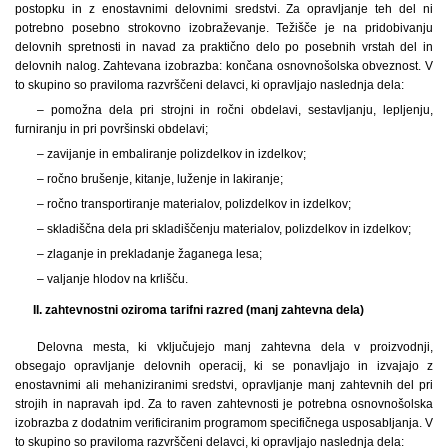
postopku in z enostavnimi delovnimi sredstvi. Za opravljanje teh del ni
potrebno posebno strokovno izobraževanje. Težišče je na pridobivanju
delovnih spretnosti in navad za praktično delo po posebnih vrstah del in
delovnih nalog. Zahtevana izobrazba: končana osnovnošolska obveznost. V
to skupino so praviloma razvrščeni delavci, ki opravljajo naslednja dela:
– pomožna dela pri strojni in ročni obdelavi, sestavljanju, lepljenju,
furniranju in pri površinski obdelavi;
– zavijanje in embaliranje polizdelkov in izdelkov;
– ročno brušenje, kitanje, luženje in lakiranje;
– ročno transportiranje materialov, polizdelkov in izdelkov;
– skladiščna dela pri skladiščenju materialov, polizdelkov in izdelkov;
– zlaganje in prekladanje žaganega lesa;
– valjanje hlodov na krlišču.
II. zahtevnostni oziroma tarifni razred (manj zahtevna dela)
Delovna mesta, ki vključujejo manj zahtevna dela v proizvodnji,
obsegajo opravljanje delovnih operacij, ki se ponavljajo in izvajajo z
enostavnimi ali mehaniziranimi sredstvi, opravljanje manj zahtevnih del pri
strojih in napravah ipd. Za to raven zahtevnosti je potrebna osnovnošolska
izobrazba z dodatnim verificiranim programom specifičnega usposabljanja. V
to skupino so praviloma razvrščeni delavci, ki opravljajo naslednja dela: