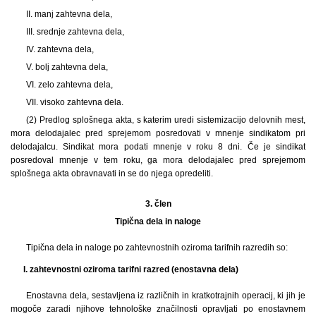
II. manj zahtevna dela,
III. srednje zahtevna dela,
IV. zahtevna dela,
V. bolj zahtevna dela,
VI. zelo zahtevna dela,
VII. visoko zahtevna dela.
(2) Predlog splošnega akta, s katerim uredi sistemizacijo delovnih mest,
mora delodajalec pred sprejemom posredovati v mnenje sindikatom pri
delodajalcu. Sindikat mora podati mnenje v roku 8 dni. Če je sindikat
posredoval mnenje v tem roku, ga mora delodajalec pred sprejemom
splošnega akta obravnavati in se do njega opredeliti.
3. člen
Tipična dela in naloge
Tipična dela in naloge po zahtevnostnih oziroma tarifnih razredih so:
I. zahtevnostni oziroma tarifni razred (enostavna dela)
Enostavna dela, sestavljena iz različnih in kratkotrajnih operacij, ki jih je
mogoče zaradi njihove tehnološke značilnosti opravljati po enostavnem