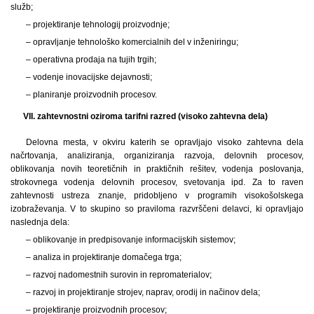
služb;
– projektiranje tehnologij proizvodnje;
– opravljanje tehnološko komercialnih del v inženiringu;
– operativna prodaja na tujih trgih;
– vodenje inovacijske dejavnosti;
– planiranje proizvodnih procesov.
VII. zahtevnostni oziroma tarifni razred (visoko zahtevna dela)
Delovna mesta, v okviru katerih se opravljajo visoko zahtevna dela
načrtovanja, analiziranja, organiziranja razvoja, delovnih procesov,
oblikovanja novih teoretičnih in praktičnih rešitev, vodenja poslovanja,
strokovnega vodenja delovnih procesov, svetovanja ipd. Za to raven
zahtevnosti ustreza znanje, pridobljeno v programih visokošolskega
izobraževanja. V to skupino so praviloma razvrščeni delavci, ki opravljajo
naslednja dela:
– oblikovanje in predpisovanje informacijskih sistemov;
– analiza in projektiranje domačega trga;
– razvoj nadomestnih surovin in repromaterialov;
– razvoj in projektiranje strojev, naprav, orodij in načinov dela;
– projektiranje proizvodnih procesov;