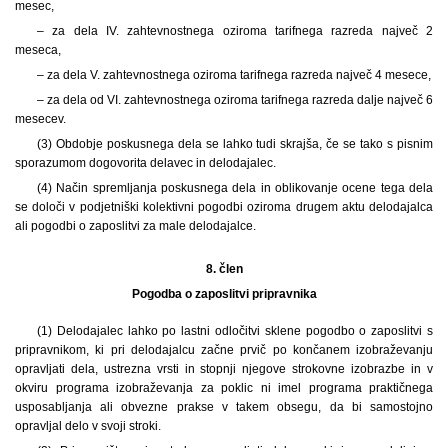
mesec,
– za dela IV. zahtevnostnega oziroma tarifnega razreda največ 2
meseca,
– za dela V. zahtevnostnega oziroma tarifnega razreda največ 4 mesece,
– za dela od VI. zahtevnostnega oziroma tarifnega razreda dalje največ 6
mesecev.
(3) Obdobje poskusnega dela se lahko tudi skrajša, če se tako s pisnim
sporazumom dogovorita delavec in delodajalec.
(4) Način spremljanja poskusnega dela in oblikovanje ocene tega dela
se določi v podjetniški kolektivni pogodbi oziroma drugem aktu delodajalca
ali pogodbi o zaposlitvi za male delodajalce.
8. člen
Pogodba o zaposlitvi pripravnika
(1)
Delodajalec lahko po lastni odločitvi sklene pogodbo o zaposlitvi s
pripravnikom, ki pri delodajalcu začne prvič po končanem izobraževanju
opravljati dela, ustrezna vrsti in stopnji njegove strokovne izobrazbe in v
okviru programa izobraževanja za poklic ni imel programa praktičnega
usposabljanja ali obvezne prakse v takem obsegu, da bi samostojno
opravljal delo v svoji stroki.