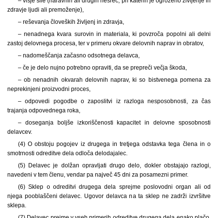
– višje sile (naravnih ali drugih nesreč, pri katerih je ogroženo življenje in
zdravje ljudi ali premoženje),
– reševanja človeških življenj in zdravja,
– nenadnega kvara surovin in materiala, ki povzroča popolni ali delni
zastoj delovnega procesa, ter v primeru okvare delovnih naprav in obratov,
– nadomeščanja začasno odsotnega delavca,
– če je delo nujno potrebno opraviti, da se prepreči večja škoda,
– ob nenadnih okvarah delovnih naprav, ki so bistvenega pomena za
neprekinjeni proizvodni proces,
– odpovedi pogodbe o zaposlitvi iz razloga nesposobnosti, za čas
trajanja odpovednega roka,
– doseganja boljše izkoriščenosti kapacitet in delovne sposobnosti
delavcev.
(4) O obstoju pogojev iz drugega in tretjega odstavka tega člena in o
smotrnosti odreditve dela odloča delodajalec.
(5) Delavec je dolžan opravljati drugo delo, dokler obstajajo razlogi,
navedeni v tem členu, vendar pa največ 45 dni za posamezni primer.
(6) Sklep o odreditvi drugega dela sprejme poslovodni organ ali od
njega pooblaščeni delavec. Ugovor delavca na ta sklep ne zadrži izvršitve
sklepa.
(7) Delavec prejme v vseh primerih odreditve drugega dela enako plačo,