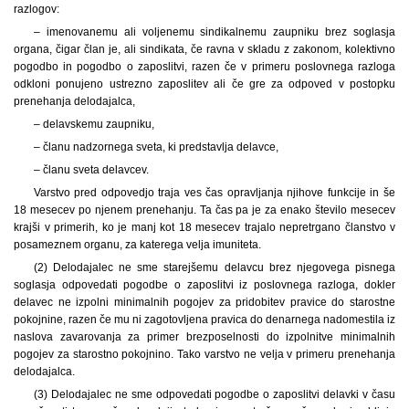
razlogov:
– imenovanemu ali voljenemu sindikalnemu zaupniku brez soglasja
organa, čigar član je, ali sindikata, če ravna v skladu z zakonom, kolektivno
pogodbo in pogodbo o zaposlitvi, razen če v primeru poslovnega razloga
odkloni ponujeno ustrezno zaposlitev ali če gre za odpoved v postopku
prenehanja delodajalca,
– delavskemu zaupniku,
– članu nadzornega sveta, ki predstavlja delavce,
– članu sveta delavcev.
Varstvo pred odpovedjo traja ves čas opravljanja njihove funkcije in še
18 mesecev po njenem prenehanju. Ta čas pa je za enako število mesecev
krajši v primerih, ko je manj kot 18 mesecev trajalo nepretrgano članstvo v
posameznem organu, za katerega velja imuniteta.
(2) Delodajalec ne sme starejšemu delavcu brez njegovega pisnega
soglasja odpovedati pogodbe o zaposlitvi iz poslovnega razloga, dokler
delavec ne izpolni minimalnih pogojev za pridobitev pravice do starostne
pokojnine, razen če mu ni zagotovljena pravica do denarnega nadomestila iz
naslova zavarovanja za primer brezposelnosti do izpolnitve minimalnih
pogojev za starostno pokojnino. Tako varstvo ne velja v primeru prenehanja
delodajalca.
(3) Delodajalec ne sme odpovedati pogodbe o zaposlitvi delavki v času