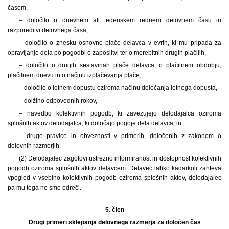
časom,
– določilo o dnevnem ali tedenskem rednem delovnem času in
razporeditvi delovnega časa,
– določilo o znesku osnovne plače delavca v evrih, ki mu pripada za
opravljanje dela po pogodbi o zaposlitvi ter o morebitnih drugih plačilih,
– določilo o drugih sestavinah plače delavca, o plačilnem obdobju,
plačilnem dnevu in o načinu izplačevanja plače,
– določilo o letnem dopustu oziroma načinu določanja letnega dopusta,
– dolžino odpovednih rokov,
– navedbo kolektivnih pogodb, ki zavezujejo delodajalca oziroma
splošnih aktov delodajalca, ki določajo pogoje dela delavca, in
– druge pravice in obveznosti v primerih, določenih z zakonom o
delovnih razmerjih.
(2) Delodajalec zagotovi ustrezno informiranost in dostopnost kolektivnih
pogodb oziroma splošnih aktov delavcem. Delavec lahko kadarkoli zahteva
vpogled v vsebino kolektivnih pogodb oziroma splošnih aktov, delodajalec
pa mu tega ne sme odreči.
5. člen
Drugi primeri sklepanja delovnega razmerja za določen čas