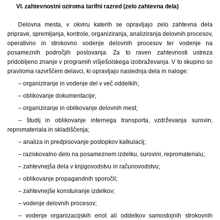
VI. zahtevnostni oziroma tarifni razred (zelo zahtevna dela)
Delovna mesta, v okviru katerih se opravljajo zelo zahtevna dela
priprave, spremljanja, kontrole, organiziranja, analiziranja delovnih procesov,
operativno in strokovno vodenje delovnih procesov ter vodenje na
posameznih področjih poslovanja. Za to raven zahtevnosti ustreza
pridobljeno znanje v programih višješolskega izobraževanja. V to skupino so
praviloma razvrščeni delavci, ki opravljajo naslednja dela in naloge:
– organiziranje in vodenje del v več oddelkih;
– oblikovanje dokumentacije;
– organiziranje in oblikovanje delovnih mest;
– študij in oblikovanje internega transporta, vzdrževanja surovin,
repromateriala in skladiščenja;
– analiza in predpisovanje postopkov kalkulacij;
– raziskovalno delo na posameznem izdelku, surovini, repromaterialu;
– zahtevnejša dela v knjigovodstvu in računovodstvu;
– oblikovanje propagandnih sporočil;
– zahtevnejše konstuiranje izdelkov;
– vodenje delovnih procesov;
– vodenje organizacijskih enot ali oddelkov samostojnih strokovnih