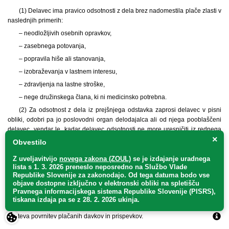
(1)
Delavec ima pravico odsotnosti z dela brez nadomestila plače zlasti v
naslednjih primerih:
– neodložljivih osebnih opravkov,
– zasebnega potovanja,
– popravila hiše ali stanovanja,
– izobraževanja v lastnem interesu,
– zdravljenja na lastne stroške,
– nege družinskega člana, ki ni medicinsko potrebna.
(2) Za odsotnost z dela iz prejšnjega odstavka zaprosi delavec v pisni
obliki, odobri pa jo poslovodni organ delodajalca ali od njega pooblaščeni
delavec, vendar le, kadar delavec odsotnosti ne more uresničiti iz rednega
×
letnega dopusta.
Obvestilo
(3) Poslovodni organ delodajalca lahko delavčevo zahtevo za neplačano
Z uveljavitvijo
novega zakona (ZOUL)
se je
izdajanje uradnega
odsotnost z dela zavrne, če trenutne zahteve delovnega procesa takšne
lista s 1. 3. 2026 preneslo
neposredno
na Službo Vlade
odsotnosti ne dopuščajo.
Republike Slovenije za zakonodajo
. Od tega datuma bodo vse
objave dostopne izključno v elektronski obliki na spletišču
(4) Delavec ima pravico do odsotnosti z dela brez nadomestila plače do
Pravnega informacijskega sistema Republike Slovenije (PISRS),
največ 30 delovnih dni v koledarskem letu.
tiskana izdaja pa se z 28. 2. 2026 ukinja.
(5) V primeru neplačane odsotnosti lahko delodajalec od delavca
zahteva povrnitev plačanih davkov in prispevkov.