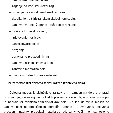
– žaganje na večlistni krožni žagi;
– brušenje na večvaljnem brusilnem stroju;
– skobljanje na štiristranskem skobeljnem stroju;
– zahtevno vrtanje, žaganje, brušenje in rezkanje;
– montaža kril in ključavnic;
– izdelovanje nosilcev;
– zastekljevanje oken;
– brizganje;
– upravljanje proizvodnih linij;
– zahtevna administrativna dela;
– zahtevna montažna dela;
– totalna vizualna kontrola izdelkov.
IV. zahtevnostni oziroma tarifni razred (zahtevna dela)
Delovna mesta, ki vključujejo zahtevna in raznovrstna dela v pripravi
proizvodnje, v izvajanju tehnoloških procesov, v kontroli, vzdrževanju strojev
in naprav ter tehnično-administrativna dela. Na teh delovnih mestih se
zahteva poklicno praktično in teoretično znanje o uravnavanju delovanja
procesnih naprav, predelavi materialov ipd. ter v večji meri samostojno