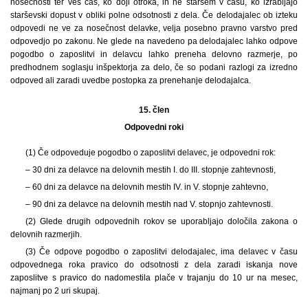
nosečnosti ter ves čas, ko doji otroka, in ne staršem v času, ko izrabljajo
starševski dopust v obliki polne odsotnosti z dela. Če delodajalec ob izteku
odpovedi ne ve za nosečnost delavke, velja posebno pravno varstvo pred
odpovedjo po zakonu. Ne glede na navedeno pa delodajalec lahko odpove
pogodbo o zaposlitvi in delavcu lahko preneha delovno razmerje, po
predhodnem soglasju inšpektorja za delo, če so podani razlogi za izredno
odpoved ali zaradi uvedbe postopka za prenehanje delodajalca.
15. člen
Odpovedni roki
(1) Če odpoveduje pogodbo o zaposlitvi delavec, je odpovedni rok:
– 30 dni za delavce na delovnih mestih I. do III. stopnje zahtevnosti,
– 60 dni za delavce na delovnih mestih IV. in V. stopnje zahtevno,
– 90 dni za delavce na delovnih mestih nad V. stopnjo zahtevnosti.
(2) Glede drugih odpovednih rokov se uporabljajo določila zakona o
delovnih razmerjih.
(3) Če odpove pogodbo o zaposlitvi delodajalec, ima delavec v času
odpovednega roka pravico do odsotnosti z dela zaradi iskanja nove
zaposlitve s pravico do nadomestila plače v trajanju do 10 ur na mesec,
najmanj po 2 uri skupaj.