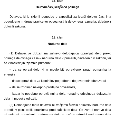
17. člen
Delovni čas, krajši od polnega
Delavec, ki je sklenil pogodbo o zaposlitvi za krajši delovni čas, ima
pogodbene in druge pravice ter obveznosti iz delovnega razmerja, skladno z
določili zakona.
18. člen
Nadurno delo
(1) Delavec je dolžan na zahtevo delodajalca opravljati delo preko
polnega delovnega časa – nadurno delo v primerih, navedenih v zakonu, ter
še v naslednjih izjemnih primerih:
– da se opravi delo, ki ni moglo biti opravljeno zaradi pomanjkanja
energije,
– da se opravi delo za izpolnitev pogodbeno dogovorjenih obveznosti,
– da se izpolnijo nakupno-prodajne obveznosti,
– kadar je potrebno opraviti nujna dela nenadno odsotnega delavca in
dela ni mogoče odložiti.
(2) Delodajalec mora delavcu ali večjemu številu delavcev nadurno delo
odrediti v pisni obliki praviloma pred začetkom dela. Če zaradi narave dela
ali nujnosti opravljanja nadurnega dela ni možno odrediti nadurnega dela