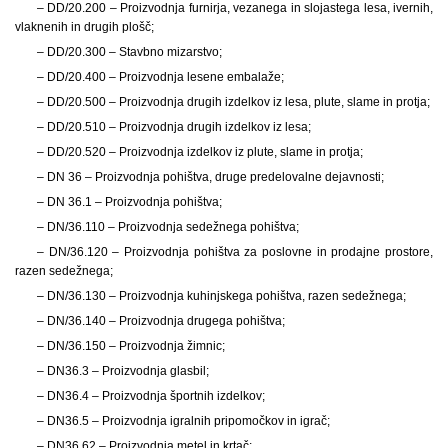
– DD/20.200 – Proizvodnja furnirja, vezanega in slojastega lesa, ivernih,
vlaknenih in drugih plošč;
– DD/20.300 – Stavbno mizarstvo;
– DD/20.400 – Proizvodnja lesene embalaže;
– DD/20.500 – Proizvodnja drugih izdelkov iz lesa, plute, slame in protja;
– DD/20.510 – Proizvodnja drugih izdelkov iz lesa;
– DD/20.520 – Proizvodnja izdelkov iz plute, slame in protja;
– DN 36 – Proizvodnja pohištva, druge predelovalne dejavnosti;
– DN 36.1 – Proizvodnja pohištva;
– DN/36.110 – Proizvodnja sedežnega pohištva;
– DN/36.120 – Proizvodnja pohištva za poslovne in prodajne prostore,
razen sedežnega;
– DN/36.130 – Proizvodnja kuhinjskega pohištva, razen sedežnega;
– DN/36.140 – Proizvodnja drugega pohištva;
– DN/36.150 – Proizvodnja žimnic;
– DN36.3 – Proizvodnja glasbil;
– DN36.4 – Proizvodnja športnih izdelkov;
– DN36.5 – Proizvodnja igralnih pripomočkov in igrač;
– DN36.62 – Proizvodnja metel in krtač;