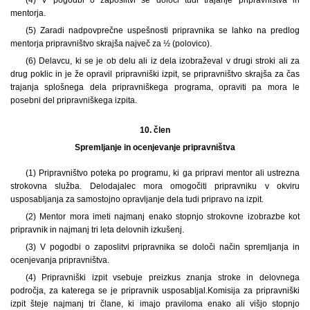
mentorja.
(5) Zaradi nadpovprečne uspešnosti pripravnika se lahko na predlog
mentorja pripravništvo skrajša največ za ½ (polovico).
(6) Delavcu, ki se je ob delu ali iz dela izobraževal v drugi stroki ali za
drug poklic in je že opravil pripravniški izpit, se pripravništvo skrajša za čas
trajanja splošnega dela pripravniškega programa, opraviti pa mora le
posebni del pripravniškega izpita.
10. člen
Spremljanje in ocenjevanje pripravništva
(1) Pripravništvo poteka po programu, ki ga pripravi mentor ali ustrezna
strokovna služba. Delodajalec mora omogočiti pripravniku v okviru
usposabljanja za samostojno opravljanje dela tudi pripravo na izpit.
(2) Mentor mora imeti najmanj enako stopnjo strokovne izobrazbe kot
pripravnik in najmanj tri leta delovnih izkušenj.
(3) V pogodbi o zaposlitvi pripravnika se določi način spremljanja in
ocenjevanja pripravništva.
(4) Pripravniški izpit vsebuje preizkus znanja stroke in delovnega
področja, za katerega se je pripravnik usposabljal.
Komisija za pripravniški
izpit šteje najmanj tri člane, ki imajo praviloma enako ali višjo stopnjo