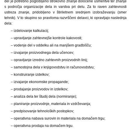
del je potrebno poglobljeno strokovno znanje določene usmeritve ter znanje
s področja organizacije dela in varstva pri delu. Za to raven zahtevnosti
ustreza znanje, pridobljeno v štiriletnem srednjem izobraževanju (smer
tehnik). V to skupino so praviloma razvrščeni delavci, ki opravljajo naslednja
dela:
– izdelovanje kalkulacij;
– upravljanje zahtevnejše kontrole kakovosti;
– vodenje del v oddelku ali na manjšem gradbišču;
– izvajanje proizvodnega dela učencev;
– opravljanje izredno zahtevnih proizvodnih linij;
– samostojna dela v knjigovodstvu in računovodstvu;
– konstruiranje izdelkov;
– izvajanje ekonomske propagande;
– prodajanje proizvodov in izdelkov;
– analiza dela ter študij dela (normiranje);
– planiranje proizvodnje, materiala in vzdrževanja;
– predpisovanje tehnoloških postopkov;
– operativna nabava surovin in materiala na domačem trgu;
– operativna prodaja na domačem trgu.