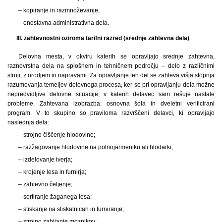
– kopiranje in razmnoževanje;
– enostavna administrativna dela.
III. zahtevnostni oziroma tarifni razred (srednje zahtevna dela)
Delovna mesta, v okviru katerih se opravljajo srednje zahtevna,
raznovrstna dela na splošnem in tehničnem področju – delo z različnimi
stroji, z orodjem in napravami. Za opravljanje teh del se zahteva višja stopnja
razumevanja temeljev delovnega procesa, ker so pri opravljanju dela možne
nepredvidljive delovne situacije, v katerih delavec sam rešuje nastale
probleme. Zahtevana izobrazba: osnovna šola in dveletni verificirani
program. V to skupino so praviloma razvrščeni delavci, ki opravljajo
naslednja dela:
– strojno čiščenje hlodovine;
– razžagovanje hlodovine na polnojarmeniku ali hlodarki;
– izdelovanje iverja;
– krojenje lesa in furnirja;
– zahtevno čeljenje;
– sortiranje žaganega lesa;
– stiskanje na stiskalnicah in furniranje;
– strojno zabijanje moznikov;