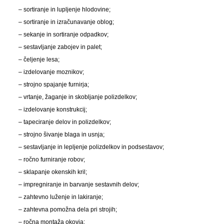
– sortiranje in lupljenje hlodovine;
– sortiranje in izračunavanje oblog;
– sekanje in sortiranje odpadkov;
– sestavljanje zabojev in palet;
– čeljenje lesa;
– izdelovanje moznikov;
– strojno spajanje furnirja;
– vrtanje, žaganje in skobljanje polizdelkov;
– izdelovanje konstrukcij;
– tapeciranje delov in polizdelkov;
– strojno šivanje blaga in usnja;
– sestavljanje in lepljenje polizdelkov in podsestavov;
– ročno furniranje robov;
– sklapanje okenskih kril;
– impregniranje in barvanje sestavnih delov;
– zahtevno luženje in lakiranje;
– zahtevna pomožna dela pri strojih;
– ročna montaža okovja;