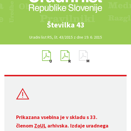
Številka 43
Uradni list RS, št. 43/2015 z dne 19. 6. 2015
Prikazana vsebina je v skladu s 33.
členom
ZoUL
arhivska. Izdaje uradnega