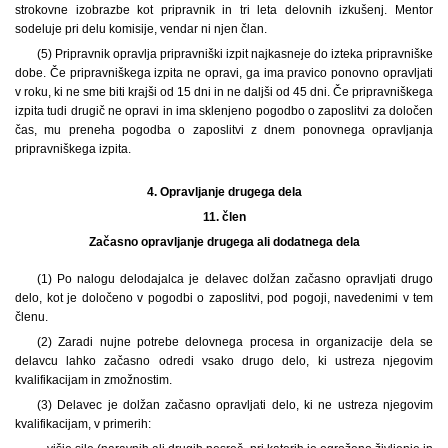
strokovne izobrazbe kot pripravnik in tri leta delovnih izkušenj. Mentor
sodeluje pri delu komisije, vendar ni njen član.
(5) Pripravnik opravlja pripravniški izpit najkasneje do izteka pripravniške
dobe. Če pripravniškega izpita ne opravi, ga ima pravico ponovno opravljati
v roku, ki ne sme biti krajši od 15 dni in ne daljši od 45 dni. Če pripravniškega
izpita tudi drugič ne opravi in ima sklenjeno pogodbo o zaposlitvi za določen
čas, mu preneha pogodba o zaposlitvi z dnem ponovnega opravljanja
pripravniškega izpita.
4.
Opravljanje drugega dela
11. člen
Začasno opravljanje drugega ali dodatnega dela
(1)
Po nalogu delodajalca je delavec dolžan začasno opravljati drugo
delo, kot je določeno v pogodbi o zaposlitvi, pod pogoji, navedenimi v tem
členu.
(2) Zaradi nujne potrebe delovnega procesa in organizacije dela se
delavcu lahko začasno odredi vsako drugo delo, ki ustreza njegovim
kvalifikacijam in zmožnostim.
(3) Delavec je dolžan začasno opravljati delo, ki ne ustreza njegovim
kvalifikacijam, v primerih: