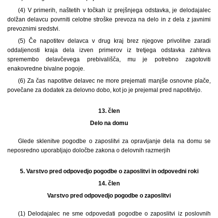
(4) V primerih, naštetih v točkah iz prejšnjega odstavka, je delodajalec
dolžan delavcu povrniti celotne stroške prevoza na delo in z dela z javnimi
prevoznimi sredstvi.
(5) Če napotitev delavca v drug kraj brez njegove privolitve zaradi
oddaljenosti kraja dela izven primerov iz tretjega odstavka zahteva
spremembo delavčevega prebivališča, mu je potrebno zagotoviti
enakovredne bivalne pogoje.
(6) Za čas napotitve delavec ne more prejemati manjše osnovne plače,
povečane za dodatek za delovno dobo, kot jo je prejemal pred napotitvijo.
13. člen
Delo na domu
Glede sklenitve pogodbe o zaposlitvi za opravljanje dela na domu se
neposredno uporabljajo določbe zakona o delovnih razmerjih
5.
Varstvo pred odpovedjo pogodbe o zaposlitvi in odpovedni roki
14. člen
Varstvo pred odpovedjo pogodbe o zaposlitvi
(1) Delodajalec ne sme odpovedati pogodbe o zaposlitvi iz poslovnih