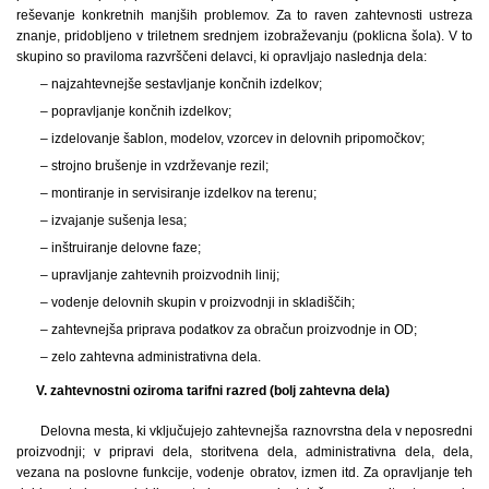
reševanje konkretnih manjših problemov. Za to raven zahtevnosti ustreza
znanje, pridobljeno v triletnem srednjem izobraževanju (poklicna šola). V to
skupino so praviloma razvrščeni delavci, ki opravljajo naslednja dela:
– najzahtevnejše sestavljanje končnih izdelkov;
– popravljanje končnih izdelkov;
– izdelovanje šablon, modelov, vzorcev in delovnih pripomočkov;
– strojno brušenje in vzdrževanje rezil;
– montiranje in servisiranje izdelkov na terenu;
– izvajanje sušenja lesa;
– inštruiranje delovne faze;
– upravljanje zahtevnih proizvodnih linij;
– vodenje delovnih skupin v proizvodnji in skladiščih;
– zahtevnejša priprava podatkov za obračun proizvodnje in OD;
– zelo zahtevna administrativna dela.
V. zahtevnostni oziroma tarifni razred (bolj zahtevna dela)
Delovna mesta, ki vključujejo zahtevnejša raznovrstna dela v neposredni
proizvodnji; v pripravi dela, storitvena dela, administrativna dela, dela,
vezana na poslovne funkcije, vodenje obratov, izmen itd. Za opravljanje teh