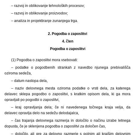
– razvoj in oblikovanje tehnoloških procesov;
– razvoj in oblikovanje proizvodov;
– analiza in projektiranje zunanjega trga.
2.
Pogodba o zaposlitvi
4. člen
Pogodba o zaposlitvi
(1)
Pogodba o zaposlitvi mora vsebovati:
– podatke o pogodbenih strankah z navedbo njunega prebivališča
oziroma sedeža,
– datum nastopa dela,
– naziv delovnega mesta oziroma podatke o vrsti dela, za katerega
delavec sklepa pogodbo o zaposlitvi, s kratkim opisom dela, ki ga mora
opravljati po pogodbi o zaposlitvi,
– kraj opravljanja dela; če ni navedenega točnega kraja velja, da
delavec opravlja delo na sedežu delodajalca,
– čas trajanja delovnega razmerja in določilo o načinu izrabe letnega
dopusta, če je sklenjena pogodba o zaposlitvi za določen čas,
– določilo, ali gre za delovno razmerje s polnim ali krajšim delovnim