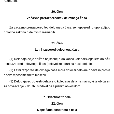
razmerjih.
20. člen
Začasna prerazporeditev delovnega časa
Za začasno prerazporeditev delovnega časa se neposredno uporabljajo
določbe zakona o delovnih razmerjih.
21. člen
Letni razpored delovnega časa
(1) Delodajalec je dolžan najkasneje do konca koledarskega leta določiti
letni razpored delovnega časa (delovni koledar) za naslednje leto.
(2) Letni razpored delovnega časa mora določiti delovne dneve in proste
dneve v posameznem mesecu.
(3) Delodajalec obvesti delavce o koledarju dela na način, ki je običajen
za obveščanje v družbi, sindikat pa s pisnim obvestilom.
7.
Odsotnost z dela
22. člen
Neplačana odsotnost z dela