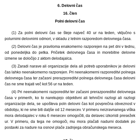
6.
Delovni čas
16. člen
Polni delovni čas
(1) Za polni delovni čas se šteje največ 40 ur na teden, vključno s
polurnimi delovnimi odmori, v skladu z letnim razporedom delovnega časa.
(2) Delovni čas je praviloma enakomerno razporejen na pet dni v tednu,
od ponedeljka do petka. Pričetek delovnega časa in morebitne delovne
izmene se določijo z aktom delodajalca.
(3) Zaradi narave ali organizacije dela ali potreb uporabnikov je delovni
čas lahko neenakomerno razporejen. Pri neenakomerni razporeditvi polnega
delovnega časa ter začasni prerazporeditvi polnega delovnega časa delovni
čas ne sme trajati več kot 56 ur na teden.
(4) Pri neenakomerni razporeditvi ter začasni prerazporeditvi delovnega
časa v primerih, ko to narekujejo objektivni ali tehnični razlogi ali razlogi
organizacije dela, se upošteva poln delovni čas kot povprečna obveznost v
obdobju, ki ne sme biti daljše od 12 mesecev. V primeru neizravnanega viška
mora delodajalec v roku 6 mesecev omogočiti, da delavec izkoristi presežek
ur. V primeru, da tega ne omogoči, mu mora plačati nadurni dodatek po
postavki za nadure na osnovi plače zadnjega obračunskega meseca.