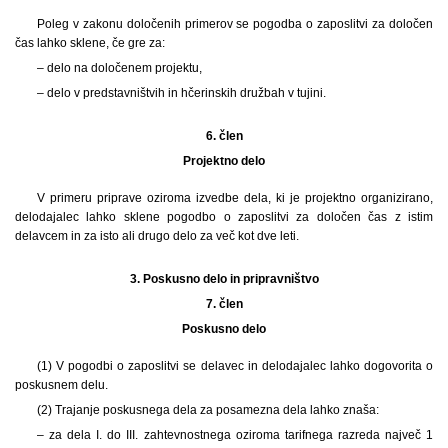
Poleg v zakonu določenih primerov se pogodba o zaposlitvi za določen
čas lahko sklene, če gre za:
– delo na določenem projektu,
– delo v predstavništvih in hčerinskih družbah v tujini.
6. člen
Projektno delo
V primeru priprave oziroma izvedbe dela, ki je projektno organizirano,
delodajalec lahko sklene pogodbo o zaposlitvi za določen čas z istim
delavcem in za isto ali drugo delo za več kot dve leti.
3.
Poskusno delo in pripravništvo
7. člen
Poskusno delo
(1)
V pogodbi o zaposlitvi se delavec in delodajalec lahko dogovorita o
poskusnem delu.
(2) Trajanje poskusnega dela za posamezna dela lahko znaša:
– za dela I. do III. zahtevnostnega oziroma tarifnega razreda največ 1