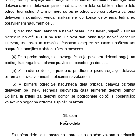
delavcu oziroma delavcem pisno pred začetkom dela, se lahko nadurno delo
odredi tudi ustno. V tem primeru se pisno odreditev vroči delavcu oziroma
delavcem naknadno, vendar najkasneje do konca delovnega tedna po
opravljenem nadurnem delu.
(3) Nadurno delo lahko traja največ osem ur na teden, največ 20 ur na
mesec in največ 180 ur na leto. Delovni dan lahko traja največ deset ur.
Dnevna, tedenska in mesečna časovna omejitev se lahko upošteva kot
povprečna omejitev v obdobju šestih mesecev.
(4) Delo preko polnega delovnega časa je poseben delovni pogoj, na
podlagi katerega ima delavec pravico do posebnega dodatka.
(5) Za nadurno delo je potrebno predhodno pisno soglasje delavca
oziroma delavke v primerih določenimi z zakonom.
(6) V primeru odreditve nadurnega dela pripada delavcu oziroma
delavcem po izteku rednega delovnega časa primeren delovni odmor.
Dolžina in kriterij za delovni odmor se podrobneje določi s podjetniško
kolektivno pogodbo oziroma s splošnim aktom.
19. člen
Nočno delo
Za nočno delo se neposredno uporabljajo določbe zakona o delovnih