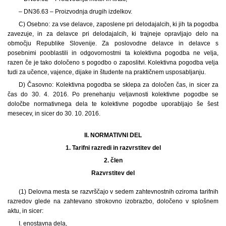
– DN36.63 – Proizvodnja drugih izdelkov.
C) Osebno: za vse delavce, zaposlene pri delodajalcih, ki jih ta pogodba
zavezuje, in za delavce pri delodajalcih, ki trajneje opravljajo delo na
območju Republike Slovenije. Za poslovodne delavce in delavce s
posebnimi pooblastili in odgovornostmi ta kolektivna pogodba ne velja,
razen če je tako določeno s pogodbo o zaposlitvi. Kolektivna pogodba velja
tudi za učence, vajence, dijake in študente na praktičnem usposabljanju.
D) Časovno: Kolektivna pogodba se sklepa za določen čas, in sicer za
čas do 30. 4. 2016. Po prenehanju veljavnosti kolektivne pogodbe se
določbe normativnega dela te kolektivne pogodbe uporabljajo še šest
mesecev, in sicer do 30. 10. 2016.
II. NORMATIVNI DEL
1.
Tarifni razredi in razvrstitev del
2. člen
Razvrstitev del
(1)
Delovna mesta se razvrščajo v sedem zahtevnostnih oziroma tarifnih
razredov glede na zahtevano strokovno izobrazbo, določeno v splošnem
aktu, in sicer:
I. enostavna dela,